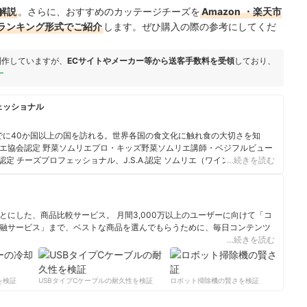
解説
。さらに、おすすめのカッテージチーズを
Amazon
・楽天市
ランキング形式でご紹介
します。ぜひ購入の際の参考にしてくだ
制作していますが、
ECサイトやメーカー等から送客手数料を受領
しており、
ー
ェッショナル
でに40か国以上の国を訪れる。世界各国の食文化に触れ食の大切さを知
エ協会認定 野菜ソムリエプロ・キッズ野菜ソムリエ講師・ベジフルビュー
.認定 チーズプロフェッショナル、J.S.A.認定 ソムリエ（ワイン）、厚生労
…続きを読む
ビス技能士、食育マイスター（プライマリー）、感染症対策マイスターなど
中からキレイ」とともに、病に負けない体づくりを目指すベジフルライフ
セミナー、講座をはじめ、企業タイアップ企画、レシピ開発、メディア出
ジオパーソナリティとして、「食」にまつわる様々な情報も発信中。講義
にした、商品比較サービス。 月間3,000万以上のユーザーに向けて「コ
。
融サービス」まで、ベストな商品を選んでもらうために、毎日コンテンツ
…続きを読む
ィール
検証
USBタイプCケーブルの耐久性を検証
ロボット掃除機の賢さを検証
サ