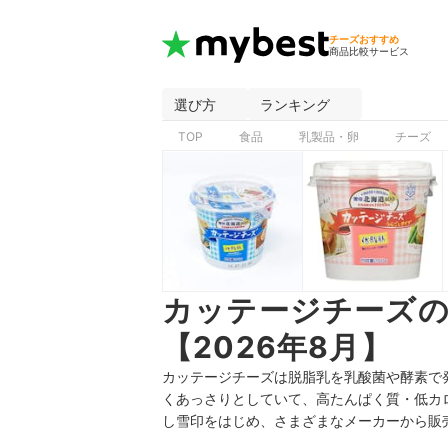
チーズおすすめ
商品比較サービス
選び方
ランキング
TOP
食品
乳製品・卵
チーズ
カッテージチーズ
【2026年8月】
カッテージチーズは脱脂乳を乳酸菌や酵素で
くあっさりとしていて
、
高たんぱく質・低カ
し雪印をはじめ、さまざまなメーカーから販