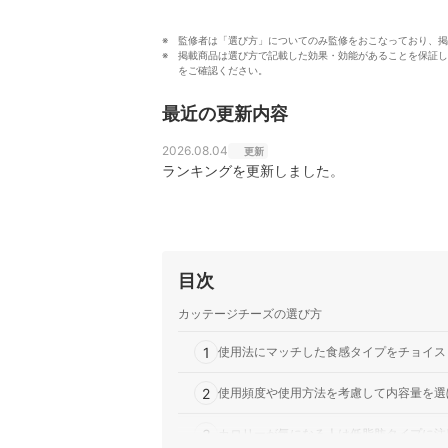
監修者は「選び方」についてのみ監修をおこなっており、掲
掲載商品は選び方で記載した効果・効能があることを保証し
をご確認ください。
最近の更新内容
2026.08.04
更新
ランキングを更新しました。
目次
カッテージチーズの選び方
1
使用法にマッチした食感タイプをチョイス
2
使用頻度や使用方法を考慮して内容量を選
3
カロリーが気になる人は低脂肪タイプに注