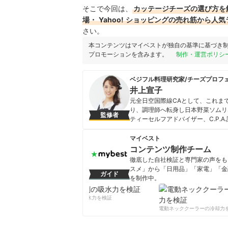
そこで今回は、
カッテージチーズの選び方を
場・
Yahoo!
ショッピングの売れ筋から人気
さい。
本コンテンツはマイベストが独自の基準に基づき
プロモーションを含みます。
制作・運営ポリシ
ベジフル料理研究家/チーズプロフ
井上宣子
元全日空国際線CAとして、これま
り、調理師へ転身し日本野菜ソムリ
監修者
ティーセルフアドバイザー、C.P.A
働大臣認定 ホテルレストランサー
数々の食の専門資格を取得。「体の
マイベスト
を老若男女に提案する、料理教室、
コンテンツ制作チーム
演等で活動中。FM自身の番組でラ
徹底した自社検証と専門家の声をもと
DVDに『フルーツカット 基礎編』
スメ」から「日用品」「家電」「金
ガイド
井上宣子のプロフィール
を制作中。
コンテンツ制作チームのプロフ
柔軟剤の吸水力を検証
電動ネッククーラーの冷却力を