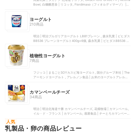
Bowl, 白糠酪恵舎 | リコッタ, ‎Fiordimaso（フィオルディマーゾ） | フ
レッシュ リコッタ フレスカ, Caseificio Abbasciano | リコッタチーズ
ヨーグルト
210商品
明治 | 明治ブルガリアヨーグルト LB81プレーン , 森永乳業 | ビヒダス
BB536 プレーンヨーグルト400g×6個, 森永乳業 | ビヒダスBB536 プ
レーンヨーグルト 脂肪0 400g×6個, 雪印メグミルク | 牧場の朝ヨーグ
ルト 生乳仕立て, 雪印メグミルク | メグミルク ナチュレ恵megumi
脂肪0 400g×8個
植物性ヨーグルト
7商品
フジッコ | まるごとSOYカスピ海ヨーグルト, 国分グループ本社 | The
アーモンドヨーグルト , アレルノン食品 | お米のヨーグルトアレルノ
ン, COCONO Natural | プレーンココナッツヨーグルト, アレルノン食
品 | お米のヨーグルトRise柚子
カマンベールチーズ
34商品
明治 | 明治北海道十勝 カマンベールチーズ, 花畑牧場 | カマンベール,
イル・ド・フランス | カマンベール, 扇屋食品 | チーとろカマンベー
ル, 雪印メグミルク | 雪印北海道100 カマンベールチーズ
人気
乳製品・卵の商品レビュー