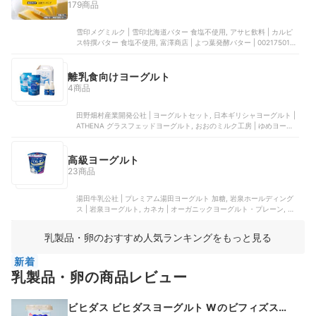
179商品
雪印メグミルク | 雪印北海道バター 食塩不使用, アサヒ飲料 | カルピ
ス特撰バター 食塩不使用, 富澤商店 | よつ葉発酵バター | 00217501,
片岡物産 | エシレバター バスケット 食塩不使用, HORIZON FARMS |
オーガニックグラスフェッドバター
離乳食向けヨーグルト
4商品
田野畑村産業開発公社 | ヨーグルトセット, 日本ギリシャヨーグルト |
ATHENA グラスフェッドヨーグルト, おおのミルク工房 | ゆめヨーグ
ルト, COCONO Natural | プレーンココナッツヨーグルト
高級ヨーグルト
23商品
湯田牛乳公社 | プレミアム湯田ヨーグルト 加糖, 岩泉ホールディング
ス | 岩泉ヨーグルト, カネカ | オーガニックヨーグルト・プレーン, 地
球屋プレミアム | 極上よーぐると, タカハシ乳業 | ヨーグルト | T-Y4
乳製品・卵のおすすめ人気ランキングをもっと見る
新着
乳製品・卵の商品レビュー
ビヒダス ビヒダスヨーグルト Wのビフィズス