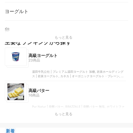
ヨーグルト
卵
もっと見る
主要なランキングから探す
高級ヨーグルト
23商品
湯田牛乳公社 | プレミアム湯田ヨーグルト 加糖, 岩泉ホールディング
ス | 岩泉ヨーグルト, カネカ | オーガニックヨーグルト・プレーン, 地
球屋プレミアム | 極上よーぐると, タカハシ乳業 | ヨーグルト | T-Y4
高級バター
16商品
Pur Natur | 発酵バター, BRAZZALE | 発酵バター 無塩, ホワイトファ
ーメント | 2種のバター食べ比べセット, ECHIRE | バターブロック 有
もっと見る
塩, 山中牧場 | プレミアムバター
新着