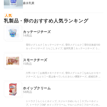
菌
森永乳業
人気
乳製品・卵のおすすめ人気ランキング
カッテージチーズ
14商品
雪印メグミルク | カッテージチーズ, 雪印メグミルク | 雪印北海道100
カッテージチーズ うらごしタイプ, 協同乳業 | カッテージチーズ うら
ごしタイプ, 新札幌乳業 | 北海道小林牧場物語 手づくりカッテージチ
ーズ 生タイプ, 花畑牧場 | 花畑牧場 カッテージチーズ 13個入り
スモークチーズ
15商品
六甲バター | お徳用スモークチーズ, 雪印メグミルク | なめらかスモー
クチーズ, なとり | 一度は食べていただきたい燻製チーズ, 成城石井 |
桜燻しのスモークチーズ ペッパー, 宝幸 | ロルフ スモークチーズ
ホイップクリーム
58商品
トーラク | らくらくホイップ, スジャータめいらく | スプレーホイッ
プ, トーラク | O&F ホイップクリーム, マルハニチロ | フローズンホイ