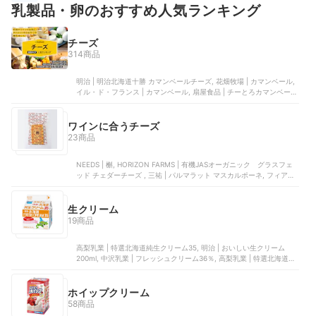
乳製品・卵のおすすめ人気ランキング
チーズ
314商品
明治 | 明治北海道十勝 カマンベールチーズ, 花畑牧場 | カマンベール,
イル・ド・フランス | カマンベール, 扇屋食品 | チーとろカマンベー
ル, 雪印メグミルク | 雪印北海道100 カマンベールチーズ
ワインに合うチーズ
23商品
NEEDS | 槲, ‎HORIZON FARMS | 有機JASオーガニック グラスフェ
ッド チェダーチーズ , 三祐 | パルマラット マスカルポーネ, フィアー
ノ | チーズ 詰め合わせ 5種セット, ロックフォール | チーズコレクショ
ンアソート
生クリーム
19商品
高梨乳業 | 特選北海道純生クリーム35, 明治 | おいしい生クリーム
200ml, 中沢乳業 | フレッシュクリーム36％, 高梨乳業 | 特選北海道純
生クリーム47 | 0065, 高梨乳業 | 特選北海道純生クリーム42
ホイップクリーム
58商品