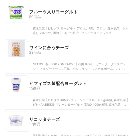
ップ, 森永乳業 | ホイップクリーム
フルーツ入りヨーグルト
50商品
森永乳業 | ビヒダス ヨーグルト アロエ, 明治 | アロエ, 森永乳業 | ざく
盛りフルーツ, 明治 | いちご, 明治 | ブルーベリーミックス
ワインに合うチーズ
23商品
NEEDS | 槲, ‎HORIZON FARMS | 有機JASオーガニック グラスフェ
ッド チェダーチーズ , 三祐 | パルマラット マスカルポーネ, フィアー
ノ | チーズ 詰め合わせ 5種セット, ロックフォール | チーズコレクショ
ンアソート
ビフィズス菌配合ヨーグルト
15商品
森永乳業 | ビヒダスBB536 プレーンヨーグルト400g×6個, 森永乳業 |
ビヒダスBB536 プレーンヨーグルト 脂肪0 400g×6個, 森永乳業 | ビ
ヒダス ヨーグルト アロエ, 森永乳業 | ビヒダス ヨーグルト ナタデコ
コ 4ポット, 森永乳業 | のむヨーグルト 脂肪ゼロ
リコッタチーズ
17商品
高梨乳業 | タカナシ 北海道リコッタ, CASEIFICIO GHIDETTI | Ricotta