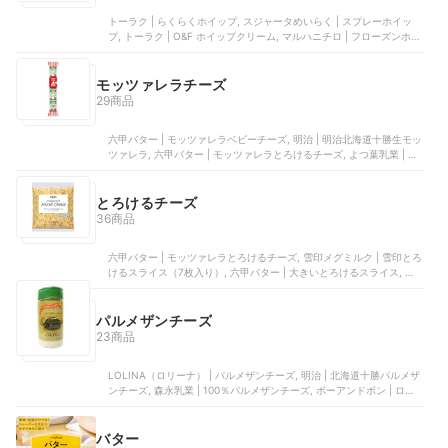
トーラク | らくらくホイップ, スジャータめいらく | スプレーホイッ
プ, トーラク | O&F ホイップクリーム, マルハニチロ | フローズンホイ
ップ, 森永乳業 | ホイップクリーム
モッツァレラチーズ
29商品
六甲バター | モッツァレラベビーチーズ, 明治 | 明治北海道十勝生モッ
ツァレラ, 六甲バター | モッツァレラとろけるチーズ, よつ葉乳業 | 3種
のチーズ 濃厚コク旨ブレンド, 花畑牧場 | 業務用 フレッシュモッツァ
レラひとくち
とろけるチーズ
36商品
六甲バター | モッツァレラとろけるチーズ, 雪印メグミルク | 雪印とろ
けるスライス（7枚入り）, 六甲バター | 大きいとろけるスライス, 明
治 | とろけるスライスチーズ, 明治 | とろけるスライスチーズ濃い味
パルメザンチーズ
23商品
LOLINA（ロリーナ） | パルメザンチーズ, 明治 | 北海道十勝パルメザ
ンチーズ, 森永乳業 | 100％パルメザンチーズ, ボーアンドボン | ロリ
ーナ パルメザンナチュラル粉チーズ, 明治 | 北海道十勝パルメザンチ
ーズ 薄削り
バター