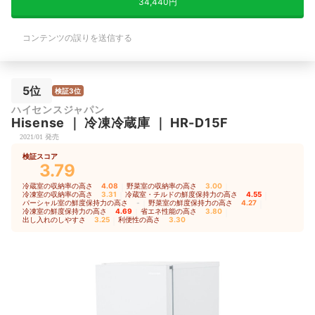
34,440円
コンテンツの誤りを送信する
5位
検証3位
ハイセンスジャパン
Hisense
｜
冷凍冷蔵庫
｜
HR-D15F
2021/01 発売
検証スコア
3.79
冷蔵室の収納率の高さ
4.08
｜
野菜室の収納率の高さ
3.00
｜
冷凍室の収納率の高さ
3.31
｜
冷蔵室・チルドの鮮度保持力の高さ
4.55
｜
パーシャル室の鮮度保持力の高さ
-
｜
野菜室の鮮度保持力の高さ
4.27
｜
冷凍室の鮮度保持力の高さ
4.69
｜
省エネ性能の高さ
3.80
｜
出し入れのしやすさ
3.25
｜
利便性の高さ
3.30