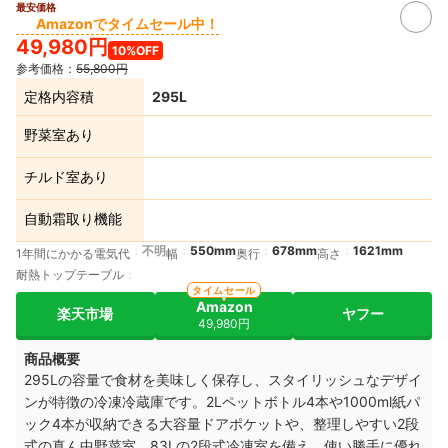
最安価格
Amazonでタイムセール中！
49,980円
10%OFF
参考価格：
55,800円
定格内容積
295L
野菜室あり
チルド室あり
自動霜取り機能
不明
550mm
678mm
1621mm
1年間にかかる電気代
幅
奥行
高さ
耐熱トップテーブル
タイムセール
Amazon
楽天市場
ヤフー
49,980円
商品概要
295Lの容量で食材を美味しく保存し、スタイリッシュなデザイ
ンが特徴の冷凍冷蔵庫です。2Lペットボトル4本や1000ml紙パ
ック4本が収納できる大容量ドアポケットや、整理しやすい2段
式の真ん中野菜室、83Lの2段式冷凍室を備え、使い勝手に優れ