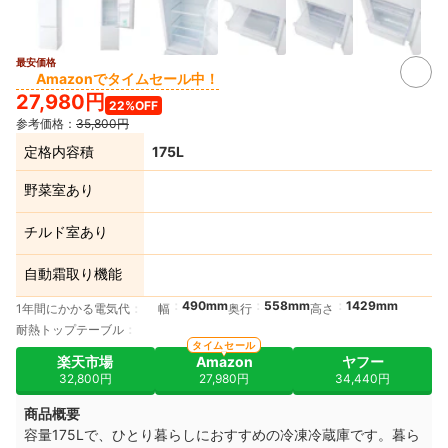
最安価格
15+
Amazonでタイムセール中！
27,980円
22%OFF
参考価格：
35,800円
定格内容積
175L
野菜室あり
チルド室あり
自動霜取り機能
490mm
558mm
1429mm
1年間にかかる電気代
幅
奥行
高さ
耐熱トップテーブル
タイムセール
楽天市場
Amazon
ヤフー
32,800円
27,980円
34,440円
商品概要
容量175Lで、ひとり暮らしにおすすめの冷凍冷蔵庫です。暮ら