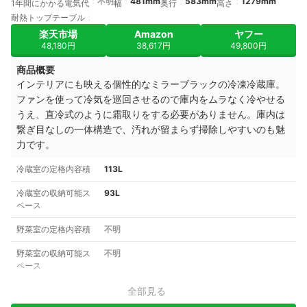
不明
481mm
583mm
1279mm
1年間にかかる電気代
幅
奥行
高さ
耐熱トップテーブル
楽天市場
Amazon
ヤフー
48,180円
38,617円
49,800円
商品概要
インテリアにも映える個性的なミラーブラックの冷凍冷蔵庫。
ファンを使って冷気を巡回させるので庫内をムラなく冷やせる
うえ、直冷式のように霜取りをする必要がありません。
庫内は
繋ぎ目なしの一体構造で、汚れが留まらず掃除しやすいのも魅
力です。
冷蔵室の定格内容積
113L
冷蔵室の収納可能ス
93L
ペース
野菜室の定格内容積
不明
野菜室の収納可能ス
不明
ペース
全部見る