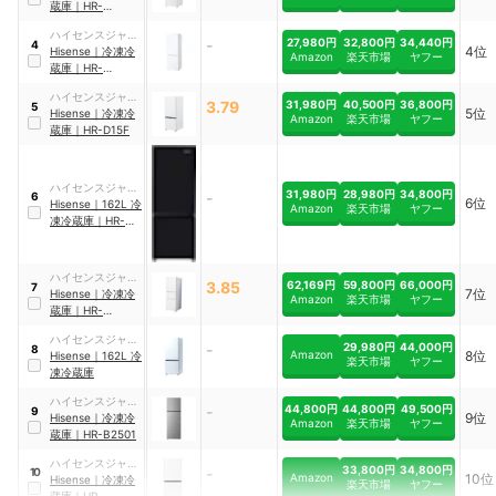
蔵庫
｜
HR-
G260HW
ハイセンスジャパ
-
27,980円
32,800円
34,440円
4
4位
ン
Hisense
｜
冷凍冷
Amazon
楽天市場
ヤフー
蔵庫
｜
HR-
D1701W
ハイセンスジャパ
3.79
31,980円
40,500円
36,800円
5
5位
ン
Hisense
｜
冷凍冷
Amazon
楽天市場
ヤフー
蔵庫
｜
HR-D15F
ハイセンスジャパ
31,980円
28,980円
34,800円
-
6
6位
ン
Hisense
｜
162L 冷
Amazon
楽天市場
ヤフー
凍冷蔵庫
｜
‎HR-
D15FB
ハイセンスジャパ
3.85
62,169円
59,800円
66,000円
7
7位
ン
Hisense
｜
冷凍冷
Amazon
楽天市場
ヤフー
蔵庫
｜
HR-
D295KW
ハイセンスジャパ
-
29,980円
44,000円
8
Amazon
8位
ン
Hisense
｜
162L 冷
楽天市場
ヤフー
凍冷蔵庫
ハイセンスジャパ
-
44,800円
44,800円
49,500円
9
9位
ン
Hisense
｜
冷凍冷
Amazon
楽天市場
ヤフー
蔵庫
｜
HR-B2501
ハイセンスジャパ
33,800円
34,800円
-
10
Amazon
10位
ン
Hisense
｜
冷凍冷
楽天市場
ヤフー
蔵庫
｜
HR-