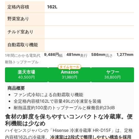
定格内容積
162L
野菜室あり
チルド室あり
自動霜取り機能
9,486円
481mm
586mm
1,277mm
1年間にかかる電気代
幅
奥行
高さ
耐熱トップテーブル
タイムセール
楽天市場
Amazon
ヤフー
40,500円
31,980円
36,800円
商品概要
ファン式冷却による自動霜取り機能
全定格内容積162Lで容量49Lの冷凍室を装備
耐熱温度約100度のトップテーブルと稼働音約23dB
食材の鮮度を保ちやすいコンパクトな冷蔵庫。便
利機能は少なめ
ハイセンスジャパンの「Hisense 冷凍冷蔵庫 HR-D15F」は、定格
内容積162Lの冷蔵庫。
冷凍室は2段式で整理しやすい構造を採用