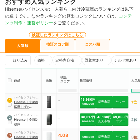
おすすめ人気ランキング
Hisense(ハイセンス)の一人暮らし向け冷蔵庫のランキングは以下
の通りです。なおランキングの算出ロジックについては、
コンテ
ンツ制作・運営ポリシー
をご覧ください。
検証したランキングはこちら
検証スコア順
コスパ順
人気順
絞り込み
価格
定格内容積
野菜室あり
チルド室あり
検証
商品
画像
最安価格
人気
スコア
ハイセンスジャパ
-
49,980円
1
楽天市場
ヤフー
1位
ン
Hisense
｜
冷凍冷
Amazon
蔵庫
｜
HR-
K280LS
ハイセンスジャパ
-
38,617円
48,180円
49,800円
2
2位
ン
Hisense
｜
冷凍冷
Amazon
楽天市場
ヤフー
蔵庫
ハイセンスジャパ
4.08
3
Amazon
楽天市場
ヤフー
3位
ン
Hisense
｜
冷凍冷