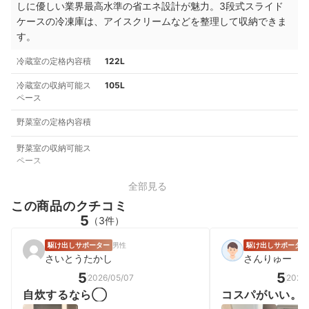
しに優しい業界最高水準の省エネ設計が魅力。3段式スライド
ケースの冷凍庫は、
アイスクリームなどを整理して収納できま
す。
冷蔵室の定格内容積
122L
冷蔵室の収納可能ス
105L
ペース
野菜室の定格内容積
野菜室の収納可能ス
ペース
全部見る
この商品のクチコミ
5
（3件）
駆け出しサポーター
男性
駆け出しサポーター
さいとうたかし
さんりゅー
5
5
2026/05/07
2026
自炊するなら◯
コスパがいい。