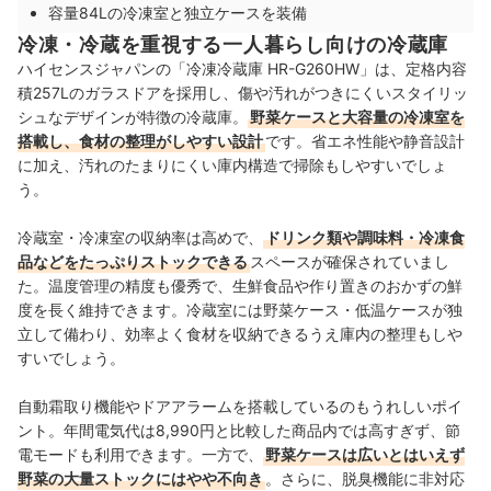
容量84Lの冷凍室と独立ケースを装備
冷凍・冷蔵を重視する一人暮らし向けの冷蔵庫
ハイセンスジャパンの「冷凍冷蔵庫 HR-G260HW」は、定格内容
積257Lのガラスドアを採用し、傷や汚れがつきにくいスタイリッ
シュなデザインが特徴の冷蔵庫。
野菜ケースと大容量の冷凍室を
搭載し、食材の整理がしやすい設計
です。省エネ性能や静音設計
に加え、汚れのたまりにくい庫内構造で掃除もしやすいでしょ
う。
冷蔵室・冷凍室の収納率は高めで、
ドリンク類や調味料・冷凍食
品などをたっぷりストックできる
スペースが確保されていまし
た。温度管理の精度も優秀で、生鮮食品や作り置きのおかずの鮮
度を長く維持できます。冷蔵室には野菜ケース・低温ケースが独
立して備わり、効率よく食材を収納できるうえ庫内の整理もしや
すいでしょう。
自動霜取り機能やドアアラームを搭載しているのもうれしいポイ
ント。年間電気代は8,990円と比較した商品内では高すぎず、節
電モードも利用できます。一方で、
野菜ケースは広いとはいえず
野菜の大量ストックにはやや不向き
。さらに、脱臭機能に非対応