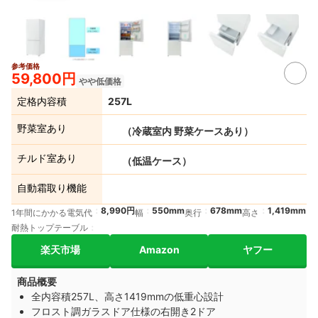
参考価格
59,800円
やや低価格
定格内容積
257L
野菜室あり
（冷蔵室内 野菜ケースあり）
チルド室あり
（低温ケース）
自動霜取り機能
8,990円
550mm
678mm
1,419mm
1年間にかかる電気代
幅
奥行
高さ
耐熱トップテーブル
楽天市場
Amazon
ヤフー
商品概要
全内容積257L、高さ1419mmの低重心設計
フロスト調ガラスドア仕様の右開き2ドア