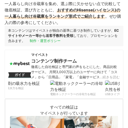
一人暮らし向け冷蔵庫を集め、選ぶ際に欠かせない点で比較して
徹底検証。選び方とともに、
おすすめのHisense(ハイセンス)の
一人暮らし向け冷蔵庫をランキング形式でご紹介します
。ぜひ購
入の際の参考にしてください。
本コンテンツはマイベストが独自の基準に基づき制作していますが、
EC
サイトやメーカー等から送客手数料を受領
しており、プロモーションを
含みます。
制作・運営ポリシー
マイベスト
コンテンツ制作チーム
徹底した自社検証と専門家の声をもとにした、商品比較
サービス。 月間3,000万以上のユーザーに向けて「コス
ガイド
メ」から「日用品」「家電」「金融サービス」まで、ベ
…続きを読む
ストな商品を選んでもらうために、毎日コンテンツを制
作中。
剤の吸水力を検証
コンテンツ制作チームのプロフィール
電動ネッククーラーの冷却力を検証
USBタイプCケー
すべての検証は
マイベストが行っています