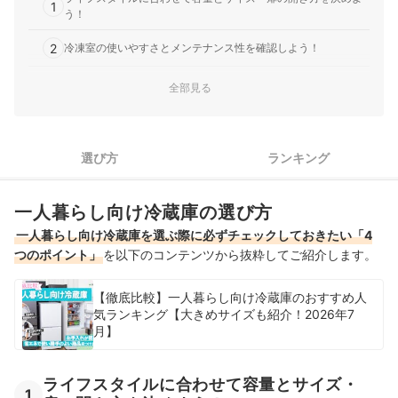
1
う！
2
冷凍室の使いやすさとメンテナンス性を確認しよう！
設置場所に合わせて耐熱トップテーブルが必要かどうか確認し
全部見る
3
よう！
4
メーカーごとの特徴から自分に合ったものを選ぼう！
選び方
ランキング
Hisense(ハイセンス)の一人暮らし向け冷蔵庫全13商品おすすめ人気ラ
ンキング
一人暮らし向け冷蔵庫の選び方
売れ筋の人気Hisense(ハイセンス)の一人暮らし向け冷蔵庫全3商品を
一人暮らし向け冷蔵庫を選ぶ際に必ずチェックしておきたい「4
徹底比較！
つのポイント」
を以下のコンテンツから抜粋してご紹介します。
Hisense(ハイセンス)の一人暮らし向け冷蔵庫の売れ筋ランキングもチ
ェック！
【徹底比較】一人暮らし向け冷蔵庫のおすすめ人
気ランキング【大きめサイズも紹介！2026年7
月】
ライフスタイルに合わせて容量とサイズ・
1