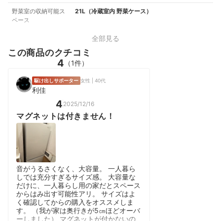
野菜室の収納可能ス
21L（冷蔵室内 野菜ケース）
ペース
全部見る
この商品のクチコミ
4
（1件）
駆け出しサポーター
女性 | 40代
利佳
4
2025/12/16
マグネットは付きません！
音がうるさくなく、大容量。 一人暮ら
しでは充分すぎるサイズ感。 大容量な
だけに、一人暮らし用の家だとスペース
からはみ出す可能性アリ。 サイズはよ
く確認してからの購入をオススメしま
す。 （我が家は奥行きが5㎝ほどオーバ
ーしました） マグネットが付かないの