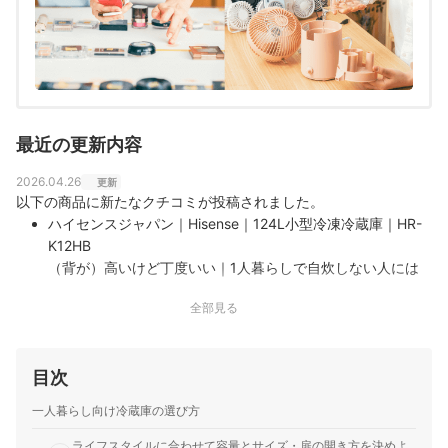
最近の更新内容
2026.04.26
更新
以下の商品に新たなクチコミが投稿されました。
ハイセンスジャパン｜Hisense｜124L小型冷凍冷蔵庫｜HR-
K12HB
（背が）高いけど丁度いい｜1人暮らしで自炊しない人には
大きすぎるかもしれませんが、自炊する人にとっては丁度良
全部見る
いサイズかと。あと電子レンジを上に乗せると少し高いと感
じるので、背の低い方は別に電子レンジを置く場所を作ると
良さそうです。
目次
一人暮らし向け冷蔵庫の選び方
ライフスタイルに合わせて容量とサイズ・扉の開き方を決めよ