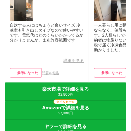
自炊する人にはちょうど良いサイズ 冷
一人暮らし用に購入
凍室も引き出しタイプなので使いやすい
ならなく、値段も安
です。電気代はどのくらいかかってるか
す。2人暮らしでも
分かりませんが、まあ許容範囲です
約者は物足りないよ
税で届く冷凍食品も
助かりました。
詳細を見る
参考になった
参考になった
問題を報告
問
楽天市場で詳細を見る
32,800円
タイムセール
Amazonで詳細を見る
27,980円
ヤフーで詳細を見る