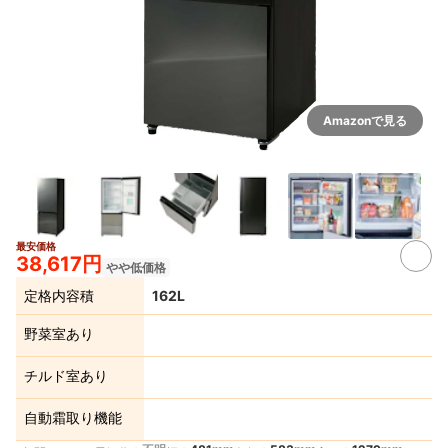
Amazonで見る
最安価格
11+
38,617円
やや低価格
定格内容積
162L
野菜室あり
チルド室あり
自動霜取り機能