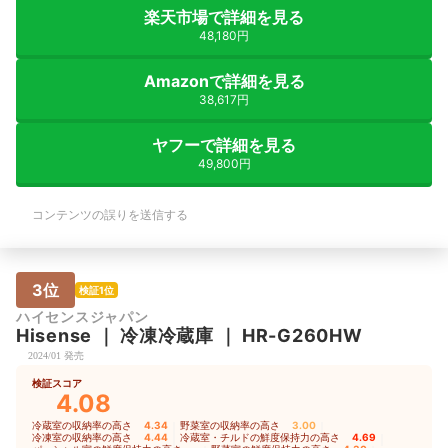
楽天市場で詳細を見る
48,180円
Amazonで詳細を見る
38,617円
ヤフーで詳細を見る
49,800円
コンテンツの誤りを送信する
3位
検証1位
ハイセンスジャパン
Hisense
｜
冷凍冷蔵庫
｜
HR-G260HW
2024/01 発売
検証スコア
4.08
冷蔵室の収納率の高さ
4.34
｜
野菜室の収納率の高さ
3.00
｜
冷凍室の収納率の高さ
4.44
｜
冷蔵室・チルドの鮮度保持力の高さ
4.69
｜