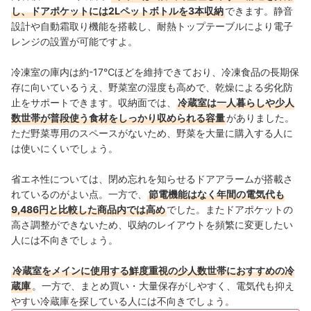
し、ドアポケットには2Lペットボトルを3本収納
できます。静音
設計や自動霜取り機能を搭載し、耐熱トップテーブルにより電子
レンジの設置が可能ですよ。
冷凍室の庫内は約-17℃ほどを維持できており、冷凍食品の長期保
存に向いているうえ、野菜室の湿度も高めで、乾燥による劣化防
止をサポートできます。収納面では、
冷蔵室は一人暮らしや少人
数世帯が普段使う食材をしっかり収められる容量
がありました。
ただ野菜専用のスペースがないため、野菜を大量に購入する人に
は使いにくいでしょう。
省エネ性については、閉め忘れを知らせるドアアラームが搭載さ
れているのがよい点。一方で、
節電機能はなく年間の電気代も
9,486円と比較した商品内では高め
でした。またドアポケットの
高さ調整ができないため、収納のレイアウトを頻繁に変更したい
人には不向きでしょう。
冷蔵室をメインに使用する鮮度重視の少人数世帯におすすめの冷
蔵庫
。一方で、まとめ買い・大量保存がしやすく、電気代も抑え
やすい冷蔵庫を探している人には不向きでしょう。