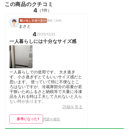
この商品のクチコミ
4
（1件）
駆け出しサポーター
男性 | 20代
まさと
4
2025/12/22
一人暮らしには十分なサイズ感
一人暮らしでの使用です。 大き過ぎ
ず、小さ過ぎずとてもいいサイズ感だと
思います。 使っていて特に不便なとこ
ろはないですが、冷蔵庫部分の容量が若
干狭いためふるさと納税等で大量に冷凍
品を入れる時は工夫して入れないと入ら
ない時があります。
詳細を見る
参考になった
1
問題を報告