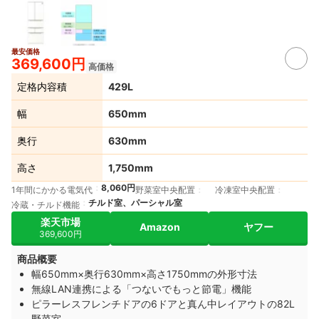
最安価格
369,600円
高価格
定格内容積
429L
幅
650mm
奥行
630mm
高さ
1,750mm
8,060円
1年間にかかる電気代
野菜室中央配置
冷凍室中央配置
チルド室、パーシャル室
冷蔵・チルド機能
楽天市場
Amazon
ヤフー
369,600円
商品概要
幅650mm×奥行630mm×高さ1750mmの外形寸法
無線LAN連携による「つないでもっと節電」機能
ピラーレスフレンチドアの6ドアと真ん中レイアウトの82L
野菜室