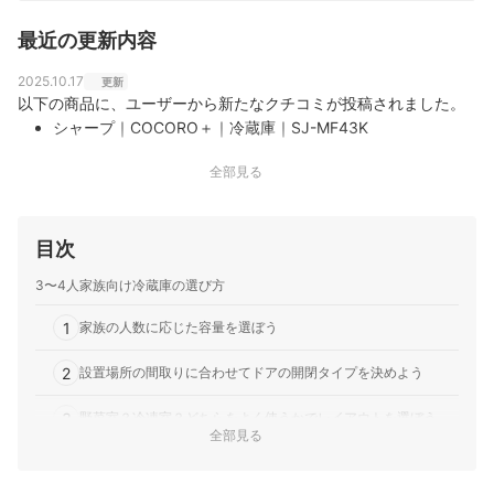
最近の更新内容
2025.10.17
更新
以下の商品に、ユーザーから新たなクチコミが投稿されました。
シャープ｜COCORO＋｜冷蔵庫｜SJ-MF43K
全部見る
目次
3〜4人家族向け冷蔵庫の選び方
1
家族の人数に応じた容量を選ぼう
2
設置場所の間取りに合わせてドアの開閉タイプを決めよう
3
野菜室？冷凍室？どちらをよく使うかでレイアウトを選ぼう
全部見る
4
鮮度維持に関わるポイントをチェック