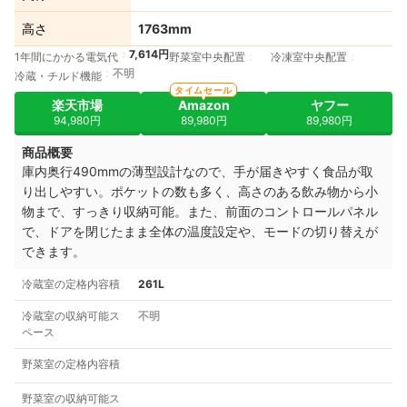
高さ
1763mm
7,614円
1年間にかかる電気代
野菜室中央配置
冷凍室中央配置
不明
冷蔵・チルド機能
タイムセール
楽天市場
Amazon
ヤフー
94,980円
89,980円
89,980円
商品概要
庫内奥行490mmの薄型設計なので、手が届きやすく食品が取
り出しやすい。ポケットの数も多く、高さのある飲み物から小
物まで、すっきり収納可能。また、前面のコントロールパネル
で、ドアを閉じたまま全体の温度設定や、モードの切り替えが
できます。
冷蔵室の定格内容積
261L
冷蔵室の収納可能ス
不明
ペース
野菜室の定格内容積
野菜室の収納可能ス