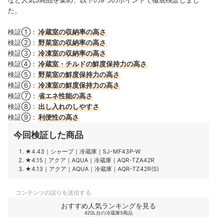
た。
検証①：
冷蔵室の収納率の高さ
検証②：
野菜室の収納率の高さ
検証③：
冷凍室の収納率の高さ
検証④：
冷蔵室・チルドの鮮度保持力の高さ
検証⑤：
野菜室の鮮度保持力の高さ
検証⑥：
冷凍室の鮮度保持力の高さ
検証⑦：
省エネ性能の高さ
検証⑧：
出し入れのしやすさ
検証⑨：
利便性の高さ
今回検証した商品
★4.43
｜
シャープ
｜
冷蔵庫
｜
SJ-MF43P-W
★4.15
｜
アクア
｜
AQUA
｜
冷蔵庫
｜
AQR-TZA42R
★4.13
｜
アクア
｜
AQUA
｜
冷蔵庫
｜
AQR-TZ42R(S)
コンテンツの誤りを送信する
おすすめ人気ランキングを見る
420L台の冷蔵庫5商品