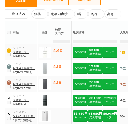
人気順
絞り込み
価格
定格内容積
幅
奥行
高さ
検証
商品
画像
最安価格
人気
スコア
シャープ
4.43
369,600円
1
Amazon
ヤフー
1位
冷蔵庫
｜
SJ-
楽天市場
MF43P-W
アクア
4.13
175,800円
2
Amazon
ヤフー
2位
AQUA
｜
冷蔵庫
｜
楽天市場
AQR-TZ42R(S)
アクア
4.15
221,300円
3
Amazon
ヤフー
3位
AQUA
｜
冷蔵庫
｜
楽天市場
AQR-TZA42R
シャープ
-
207,650円
290,000円
202,130円
4
4位
冷蔵庫
｜
SJ-
Amazon
楽天市場
ヤフー
MF43R-H
マクスゼン
89,980円
94,980円
89,980円
-
5
5位
MAXZEN
｜
430L
Amazon
楽天市場
ヤフー
2ドア冷凍冷蔵庫
（ファン式）
｜