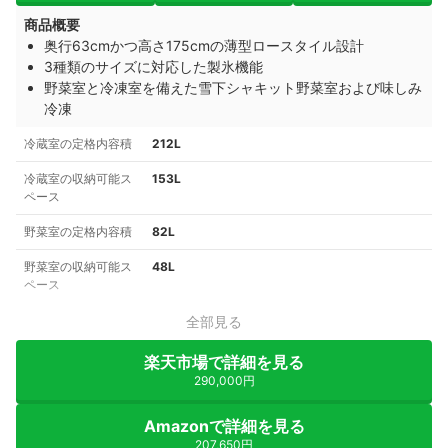
商品概要
奥行63cmかつ高さ175cmの薄型ロースタイル設計
3種類のサイズに対応した製氷機能
野菜室と冷凍室を備えた雪下シャキット野菜室および味しみ
冷凍
冷蔵室の定格内容積
212L
冷蔵室の収納可能ス
153L
ペース
野菜室の定格内容積
82L
野菜室の収納可能ス
48L
ペース
全部見る
楽天市場で詳細を見る
290,000円
Amazonで詳細を見る
207,650円