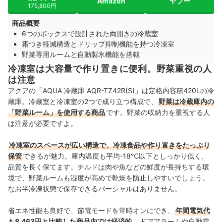
Amazon
ヤフー
175,800円
商品概要
6つのボックスで設計された両開きの冷蔵室
霜つき軽減構造とドリップ抑制機能を持つ冷凍室
野菜専用ルームと自動製氷機能を搭載
冷凍室は大容量で作り置きに便利。野菜重視の人
は注意
アクアの「AQUA 冷蔵庫 AQR-TZ42R(S)」は定格内容積420Lの冷
蔵庫。冷蔵室と冷凍室の2つで成り立つ構成で、
野菜は冷蔵庫内の
「野菜ルーム」を使用する商品
です。野菜の収納力を重視する人
は注意が必要ですよ。
冷凍室のスペースが広い構造で、冷凍食品や作り置きをたっぷり
保管
できるが魅力。庫内温度も平均-18℃以下としっかり低く、
品質を長く保てます。チルドは肉や魚などの鮮度が長持ちする環
境で、野菜ルームも湿度が高めで乾燥を防止しやすいでしょう。
なお半冷凍状態で保存できるパーシャルはありません。
省エネ性能も良好で、節電モードを常時オンにでき、
年間電気代
も8,463円と比較した商品内では経済的
。ドアアラームや自動霜