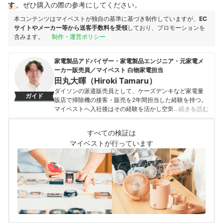
す
。ぜひ購入の際の参考にしてください。
本コンテンツはマイベストが独自の基準に基づき制作していますが、
EC
サイトやメーカー等から送客手数料を受領
しており、プロモーションを
含みます。
制作・運営ポリシー
家電製品アドバイザー・家電製品エンジニア・元家電メ
ーカー販売員／マイベスト 白物家電担当
田丸大暉（Hiroki Tamaru）
ダイソンの派遣販売員として、ケーズデンキなど家電量
ガイド
販店で掃除機の接客・販売を2年間担当した経験を持つ。
マイベストへ入社後はその経験を活かし空気清浄機・除
…続きを読む
湿機・オイルヒーター・スティッククリーナーなど季節
家電・空調家電や掃除機をはじめ白物家電全般を専門に
すべての検証は
ガイドを担当し、日立やシャープ、パナソニックなどの
マイベストが行っています
総合家電メーカーから、ダイニチ工業・Sharkなどの専門
メーカーまで、150以上の家電製品を比較検証してきた。
毎日使う家電製品だからこそ、本当によい商品を誰もが
簡単に選べるように、性能はもちろん省エネ性能やお手
入れのしやすさまでひとつひとつ丁寧に確認しながらコ
ンテンツ制作を行う。
田丸大暉（Hiroki Tamaru）のプロフィール