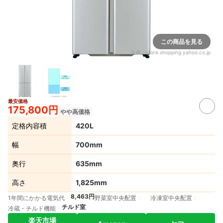
この商品を見る
出典：
store.shopping.yahoo.co.jp
最安価格
175,800円
やや高価格
定格内容積
420L
幅
700mm
奥行
635mm
高さ
1,825mm
8,463円
1年間にかかる電気代
野菜室中央配置
冷凍室中央配置
チルド室
冷蔵・チルド機能
楽天市場