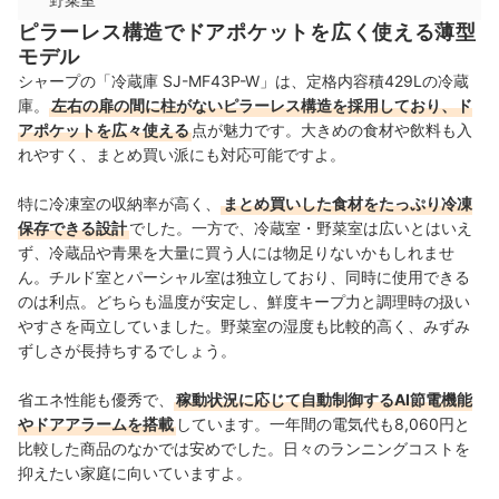
ピラーレス構造でドアポケットを広く使える薄型
モデル
シャープの「冷蔵庫 SJ-MF43P-W」は、定格内容積429Lの冷蔵
庫。
左右の扉の間に柱がないピラーレス構造を採用しており、ド
アポケットを広々使える
点が魅力です。大きめの食材や飲料も入
れやすく、まとめ買い派にも対応可能ですよ。
特に冷凍室の収納率が高く、
まとめ買いした食材をたっぷり冷凍
保存できる設計
でした。一方で、冷蔵室・野菜室は広いとはいえ
ず、冷蔵品や青果を大量に買う人には物足りないかもしれませ
ん。チルド室とパーシャル室は独立しており、同時に使用できる
のは利点。どちらも温度が安定し、鮮度キープ力と調理時の扱い
やすさを両立していました。野菜室の湿度も比較的高く、みずみ
ずしさが長持ちするでしょう。
省エネ性能も優秀で、
稼動状況に応じて自動制御するAI節電機能
やドアアラームを搭載
しています。一年間の電気代も8,060円と
比較した商品のなかでは安めでした。日々のランニングコストを
抑えたい家庭に向いていますよ。