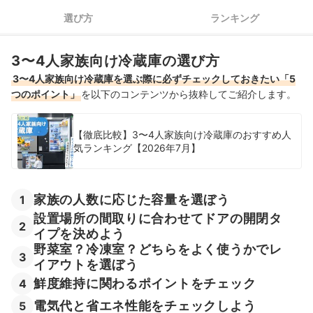
5
電気代と省エネ性能をチェックしよう
選び方
ランキング
420L台の冷蔵庫全5商品おすすめ人気ランキング
3〜4人家族向け冷蔵庫の選び方
売れ筋の人気420L台の冷蔵庫全3商品を徹底比較！
3〜4人家族向け冷蔵庫を選ぶ際に必ずチェックしておきたい「5
420L台の冷蔵庫の売れ筋ランキングもチェック！
つのポイント」
を以下のコンテンツから抜粋してご紹介します。
【徹底比較】3〜4人家族向け冷蔵庫のおすすめ人
気ランキング【2026年7月】
家族の人数に応じた容量を選ぼう
1
設置場所の間取りに合わせてドアの開閉タ
2
イプを決めよう
野菜室？冷凍室？どちらをよく使うかでレ
3
イアウトを選ぼう
鮮度維持に関わるポイントをチェック
4
電気代と省エネ性能をチェックしよう
5