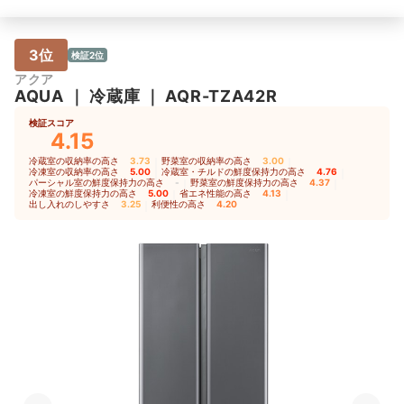
3位
検証2位
アクア
AQUA
｜
冷蔵庫
｜
AQR-TZA42R
検証スコア
4.15
冷蔵室の収納率の高さ
3.73
｜
野菜室の収納率の高さ
3.00
｜
冷凍室の収納率の高さ
5.00
｜
冷蔵室・チルドの鮮度保持力の高さ
4.76
｜
パーシャル室の鮮度保持力の高さ
-
｜
野菜室の鮮度保持力の高さ
4.37
｜
冷凍室の鮮度保持力の高さ
5.00
｜
省エネ性能の高さ
4.13
｜
出し入れのしやすさ
3.25
｜
利便性の高さ
4.20