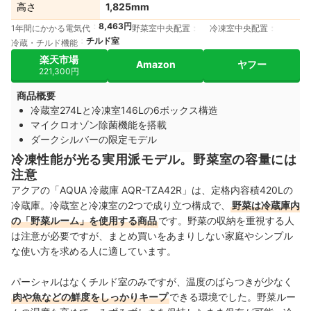
高さ
1,825mm
8,463円
1年間にかかる電気代
野菜室中央配置
冷凍室中央配置
チルド室
冷蔵・チルド機能
楽天市場
Amazon
ヤフー
221,300円
商品概要
冷蔵室274Lと冷凍室146Lの6ボックス構造
マイクロオゾン除菌機能を搭載
ダークシルバーの限定モデル
冷凍性能が光る実用派モデル。野菜室の容量には
注意
アクアの「AQUA 冷蔵庫 AQR-TZA42R」は、定格内容積420Lの
冷蔵庫。冷蔵室と冷凍室の2つで成り立つ構成で、
野菜は冷蔵庫内
の「野菜ルーム」を使用する商品
です。野菜の収納を重視する人
は注意が必要ですが、まとめ買いをあまりしない家庭やシンプル
な使い方を求める人に適しています。
パーシャルはなくチルド室のみですが、温度のばらつきが少なく
肉や魚などの鮮度をしっかりキープ
できる環境でした。野菜ルー