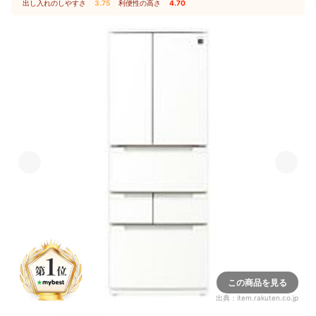
出し入れのしやすさ
3.75
｜
利便性の高さ
4.70
この商品を見る
出典：
item.rakuten.co.jp