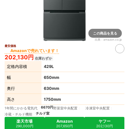
この商品を見る
出典：
amazon.co.jp
最安価格
Amazonで売れています！
202,130円
在庫わずか
定格内容積
429L
幅
650mm
奥行
630mm
高さ
1750mm
6670円
1年間にかかる電気代
野菜室中央配置
冷凍室中央配置
チルド室
冷蔵・チルド機能
楽天市場
Amazon
ヤフー
290,000円
207,650円
202,130円