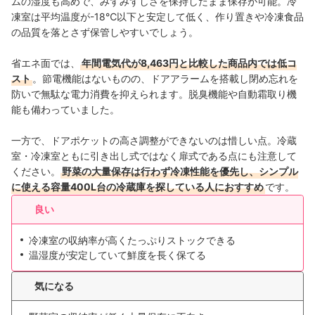
ムの湿度も高めで、みずみずしさを保持したまま保存が可能。冷
凍室は平均温度が-18℃以下と安定して低く、作り置きや冷凍食品
の品質を落とさず保管しやすいでしょう。
省エネ面では、
年間電気代が8,463円と比較した商品内では低コ
スト
。節電機能はないものの、ドアアラームを搭載し閉め忘れを
防いで無駄な電力消費を抑えられます。脱臭機能や自動霜取り機
能も備わっていました。
一方で、ドアポケットの高さ調整ができないのは惜しい点。冷蔵
室・冷凍室ともに引き出し式ではなく扉式である点にも注意して
ください。
野菜の大量保存は行わず冷凍性能を優先し、シンプル
に使える容量400L台の冷蔵庫を探している人におすすめ
です。
良い
冷凍室の収納率が高くたっぷりストックできる
温湿度が安定していて鮮度を長く保てる
気になる