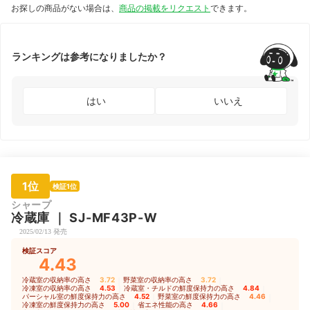
JR430ML01WH
お探しの商品がない場合は、
商品の掲載をリクエスト
できます。
ランキングは参考になりましたか？
はい
いいえ
1位
検証1位
シャープ
冷蔵庫
｜
SJ-MF43P-W
2025/02/13 発売
検証スコア
4.43
冷蔵室の収納率の高さ
3.72
｜
野菜室の収納率の高さ
3.72
｜
冷凍室の収納率の高さ
4.53
｜
冷蔵室・チルドの鮮度保持力の高さ
4.84
｜
パーシャル室の鮮度保持力の高さ
4.52
｜
野菜室の鮮度保持力の高さ
4.46
｜
冷凍室の鮮度保持力の高さ
5.00
｜
省エネ性能の高さ
4.66
｜