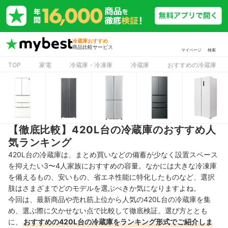
冷蔵庫おすすめ
商品比較サービス
マイページ
検索
TOP
家電
冷蔵庫・冷凍庫
冷蔵庫
おすすめの冷蔵庫
【徹底比較】420L台の冷蔵庫のおすすめ人
気ランキング
420L台の冷蔵庫は、まとめ買いなどの備蓄が少なく設置スペース
を抑えたい3〜4人家族におすすめの容量。なかには大きな冷凍庫
を備えるもの、安いもの、省エネ性能に特化したものなど、選択
肢はさまざまでどのモデルを選ぶべきか気になりますよね。
今回は、最新商品や売れ筋上位から人気の420L台の冷蔵庫を集
め、選ぶ際に欠かせない点で比較して徹底検証。選び方ととも
に、
おすすめの420L台の冷蔵庫をランキング形式でご紹介しま