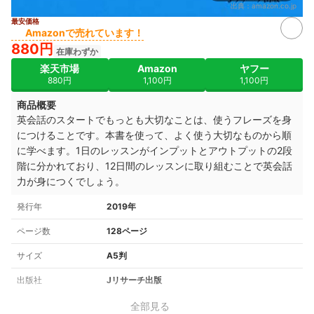
出典：
amazon.co.jp
最安価格
Amazonで売れています！
880円
在庫わずか
楽天市場
Amazon
ヤフー
880円
1,100円
1,100円
商品概要
英会話のスタートでもっとも大切なことは、使うフレーズを身
につけることです。本書を使って、よく使う大切なものから順
に学べます。1日のレッスンがインプットとアウトプットの2段
階に分かれており、12日間のレッスンに取り組むことで英会話
力が身につくでしょう。
発行年
2019年
ページ数
128ページ
サイズ
A5判
出版社
Jリサーチ出版
全部見る