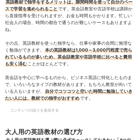
英語教材で独学をするメリットは、隙間時間を使って自分のペー
スで学習を進められること
です。英会話教室や言語学校は講師か
ら直接指導を受けられますが、
お金も時間もかかります。忙しい
社会人の場合、時間の都合で通うのが難しいケースもありますよ
ね。
その点、英語教材を使った独学なら、仕事や家事の合間に無理な
く勉強ができます。
本の英語教材は1,000～3,000円程度で売ら
れているものが多いため、英会話教室や言語学校に比べると費用
も安く済む
ことがほとんどです。
英会話を中心に学べるものから、ビジネス英語に特化したものま
で、いろいろなタイプの教材があります。もちろん教室が向いて
いる人もいますが、
自分でコツコツと空いた時間に勉強していき
たい人には、教材での独学がおすすめ
です。
コンテンツの誤りを送信する
大人用の英語教材の選び方
大人用の英語教材を選ぶ際に必ずチェックしておきたい「4つの