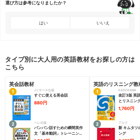
選び方は参考になりましたか？
はい
いいえ
タイプ別に大人用の英語教材をお探しの方は
こちら
英会話教材
英語のリスニング教
Jリサーチ出版
KADOKAWA
1
1
すぐに使える英会話
改訂3版 英
とリスニン
880円
1,760円
ベレ出版
アルク
2
2
バンバン話すための瞬間英作
新 キムタツ
文「基本動詞」トレーニン
ング
グ CD BOOK