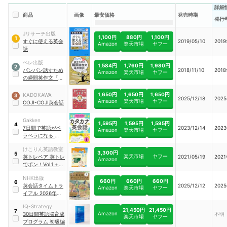
詳細
商品
画像
最安価格
発売時期
発行
Jリサーチ出版
1,100円
880円
1,100円
1
すぐに使える英会
2019/05/10
201
Amazon
楽天市場
ヤフー
話
ベレ出版
1,584円
1,760円
1,980円
2
バンバン話すため
2018/11/10
201
Amazon
楽天市場
ヤフー
の瞬間英作文「基
本動詞」トレーニ
ング CD BOOK
1,650円
1,650円
1,650円
KADOKAWA
3
2025/12/18
202
Amazon
楽天市場
ヤフー
COJI-COJI英会話
Gakken
1,595円
1,595円
1,595円
4
7日間で英語がペ
2023/12/14
202
Amazon
楽天市場
ヤフー
ラペラになる カタ
カナ英会話
けこりん英語教室
3,300円
5
楽天市場
ヤフー
英トレペア 英トレ
2021/05/19
202
Amazon
でポン！Vol.1＋
Vol.2
NHK出版
660円
660円
660円
6
英会話タイムトラ
2025/12/12
202
Amazon
楽天市場
ヤフー
イアル 2026年1月
号
IQ-Strategy
21,450円
21,450円
7
Amazon
30日間英語脳育成
不明
楽天市場
ヤフー
プログラム 初級編