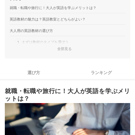
就職・転職や旅行に！大人が英語を学ぶメリットは？
英語教材の魅力は？英語教室とどちらがよい？
大人用の英語教材の選び方
1
まずは教材のタイプを選ぼう
全部見る
2
自分の英語力のレベルに合っているかチェック
3
旅行？ビジネス？学習目的に合った教材を選ぼう
選び方
ランキング
4
DVD・CDなど音声教材がついたものがおすすめ
就職・転職や旅行に！大人が英語を学ぶメリ
英会話教材のおすすめ人気ランキング
ットは？
英語のリスニング教材のおすすめ人気ランキング
シャドーイング教材のおすすめ人気ランキング
英語の音読教材のおすすめ人気ランキング