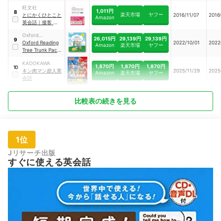
旺文社
1,011円
8
楽天市場
ヤフー
とにかくひとこと
2016/11/07
201
Amazon
英会話
｜
接客 飲食
編
Oxford
26,015円
29,139円
29,139円
9
University Press
Oxford Reading
2022/10/01
202
Amazon
楽天市場
ヤフー
Tree Trunk Pack
A
KADOKAWA
1,870円
1,870円
1,870円
10
キン肉マン超人英
2025/11/29
202
Amazon
楽天市場
ヤフー
会話
比較表の続きを見る
1位
Jリサーチ出版
すぐに使える英会話