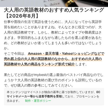
大人用の英語教材のおすすめ人気ランキング
【2026年8月】
仕事や普段の生活で英語を使うために、大人になってから英語学
習を始めたいことがありますよね。そんなときに役立つのが、大
人用の英語教材です。しかし、教材によってタイプや難易度はさ
まざま。学習目的もふまえながら適したものを選ぶ必要があるた
め、どの教材がよいか迷ってしまう人も多いのではないでしょう
か。
そこで今回は、
Amazon・楽天市場・Yahoo!ショッピングなどで
売れ筋上位の大人用の英語教材のなかから、おすすめの大人用の
英語教材や人気の商品をランキング形式で紹介
します。
果たしてどの商品がmybestの選ぶ最強のベストバイ商品なのでし
ょうか？大人用の英語教材の選び方のポイントも説明しているの
で、ぜひ購入の際の参考にしてみてください。
本コンテンツはマイベストが独自の基準に基づき制作していますが、
EC
サイトやメーカー等から送客手数料を受領
しており、プロモーションを
含みます。
制作・運営ポリシー