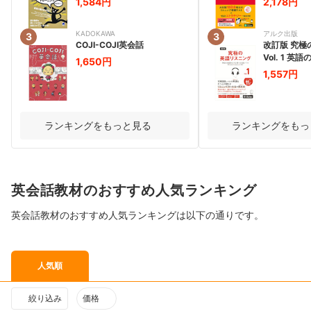
1,584円
2,178円
KADOKAWA
アルク出版
3
3
COJI-COJI英会話
改訂版 究極
Vol. 1 
1,650円
1000語レ
1,557円
ランキングをもっと見る
ランキングをもっ
英会話教材のおすすめ人気ランキング
英会話教材のおすすめ人気ランキングは以下の通りです。
人気順
絞り込み
価格