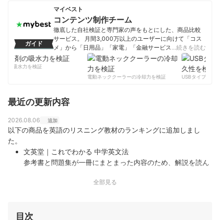
マイベスト
コンテンツ制作チーム
徹底した自社検証と専門家の声をもとにした、商品比較
サービス。 月間3,000万以上のユーザーに向けて「コス
ガイド
メ」から「日用品」「家電」「金融サービス」まで、ベ
…続きを読む
ストな商品を選んでもらうために、毎日コンテンツを制
作中。
剤の吸水力を検証
コンテンツ制作チームのプロフィール
電動ネッククーラーの冷却力を検証
USBタイプCケー
最近の更新内容
2026.08.06
追加
以下の商品を英語のリスニング教材のランキングに追加しまし
た。
文英堂｜これでわかる 中学英文法
参考書と問題集が一冊にまとまった内容のため、解説を読ん
で理解を深めて要点を覚えたらすぐ問題演習ができるので、
全部見る
効果的に学習が進められます。さらに複数単元の内容をまと
めたチェックテストにはリスニング問題を掲載。QRコード
で、解答音声やリスニング問題が手…
目次