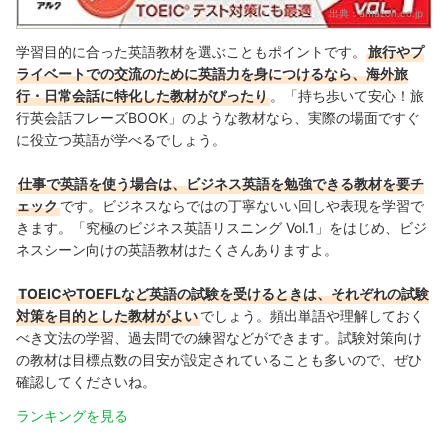
出典：
amazon.co.jp
学習目的に合った英語教材を選ぶこともポイントです。
旅行やプ
ライベートでの交流のために英語力を身につけるなら、海外旅
行・日常会話に特化した教材がぴったり
。「持ち歩いて安心！旅
行英会話フレーズBOOK」のような教材なら、実際の場面ですぐ
に役立つ英語が学べるでしょう。
仕事で英語を使う場合は、ビジネス英語を勉強できる教材を要チ
ェック
です。ビジネスならではの丁寧ないい回しや表現を学習で
きます。「究極のビジネス英語リスニング Vol.1」をはじめ、ビジ
ネスシーン向けの英語教材はたくさんありますよ。
TOEICやTOEFLなど英語の試験を受けるときは、それぞれの試験
対策を目的とした教材がよい
でしょう。頻出単語や理解しておく
べき文法の学習、過去問での練習などができます。試験対策向け
の教材は目標点数の目安が設定されていることも多いので、ぜひ
確認してくださいね。
ランキングを見る