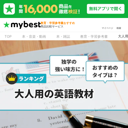
教育・学習参考書おすすめ
商品比較サービス
マイページ
検索
大人用
TOP
本・音楽・動画
本・雑誌
教育・学習参考書