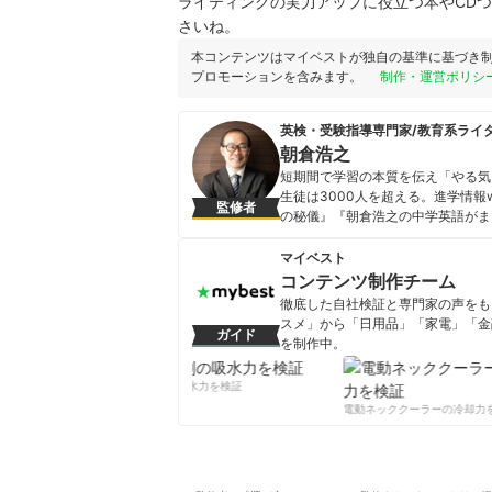
ライティングの実力アップに役立つ本やCD
さいね。
本コンテンツはマイベストが独自の基準に基づき
プロモーションを含みます。
制作・運営ポリシ
英検・受験指導専門家/教育系ライ
朝倉浩之
短期間で学習の本質を伝え「やる気
生徒は3000人を超える。進学情
監修者
の秘儀』『朝倉浩之の中学英語がま
を高めてアクティブに活動する方法
朝倉浩之のプロフィール
マイベスト
コンテンツ制作チーム
徹底した自社検証と専門家の声をもと
スメ」から「日用品」「家電」「金
ガイド
を制作中。
コンテンツ制作チームのプロフ
柔軟剤の吸水力を検証
電動ネッククーラーの冷却力を