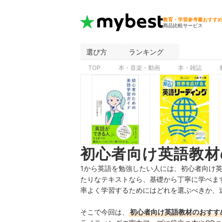
教育・学習参考書おすす
商品比較サービス
選び方
ランキング
TOP
本・音楽・動画
本・雑誌
初心者向け英語教材
1から英語を勉強したい人には、初心者向け
たりなテキストなら、基礎から丁寧に学べま
率よく学習するためにはどれを選ぶべきか、
そこで今回は、
初心者向け英語教材
のおすす