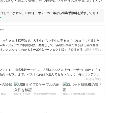
つきの本など幅広く登場。ぜひ自分にぴったりの本を見つけてくだ
制作していますが、
ECサイトやメーカー等から送客手数料を受領
しており、
ー
ター
」を引き出す指導法で、大学生から小学生に至るまでこれまでに指導した
報webメディアでの掲載多数。著書として『英検指導専門家が語る英検合格
るごとスッキリわかる本ー2019パーフェクト版』『海外旅行で「移動力」
…続きを読む
』。
にした、商品比較サービス。 月間3,000万以上のユーザーに向けて「コ
融サービス」まで、ベストな商品を選んでもらうために、毎日コンテンツ
…続きを読む
ィール
検証
USBタイプCケーブルの耐久性を検証
ロボット掃除機の賢さを検証
サ