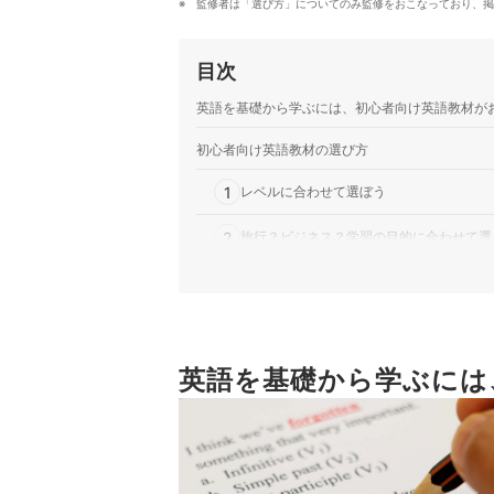
監修者は「選び方」についてのみ監修をおこなっており、掲
目次
英語を基礎から学ぶには、初心者向け英語教材が
初心者向け英語教材の選び方
1
レベルに合わせて選ぼう
2
旅行？ビジネス？学習の目的に合わせて選
3
飽きずに継続できるよう、工夫されている
4
CDや音声データつきなど、付録があると
英語を基礎から学ぶには
初心者向け英語教材全45商品おすすめ人気ランキ
初心者におすすめの英語勉強法とは？
英文法や英単語に特化したテキストもチェック