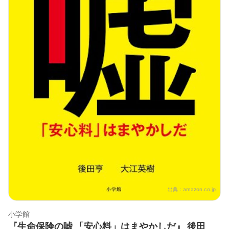
出典：
amazon.co.jp
小学館
『生命保険の嘘 「安心料」はまやかしだ』 後田