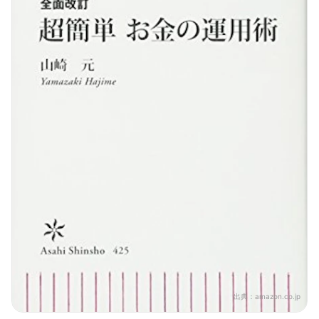
出典：
amazon.co.jp