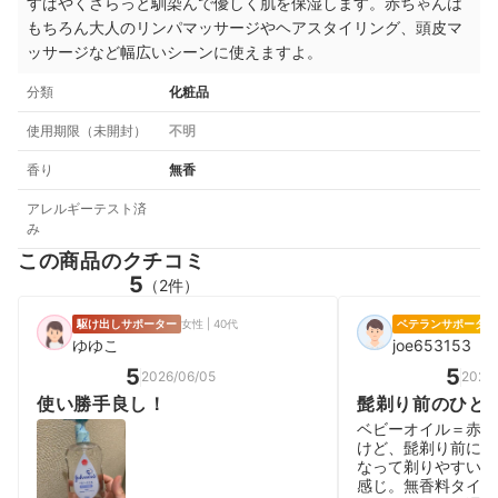
すばやくさらっと馴染んで優しく肌を保湿します。赤ちゃんは
もちろん大人のリンパマッサージやヘアスタイリング、頭皮マ
ッサージなど幅広いシーンに使えますよ。
分類
化粧品
使用期限（未開封）
不明
香り
無香
アレルギーテスト済
み
この商品のクチコミ
5
（2件）
駆け出しサポーター
女性 | 40代
ベテランサポーター
ゆゆこ
joe653153
5
5
2026/06/05
2025
使い勝手良し！
髭剃り前のひと
る。
ベビーオイル＝赤ち
けど、髭剃り前に使
なって剃りやすいし
感じ。無香料タイプ