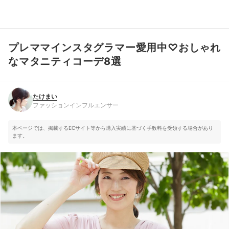
プレママインスタグラマー愛用中♡おしゃれ
たけまい
ファッションインフルエンサー
なマタニティコーデ8選
たけまい
ファッションインフルエンサー
本ページでは、掲載するECサイト等から購入実績に基づく手数料を受領する場合があり
ます。