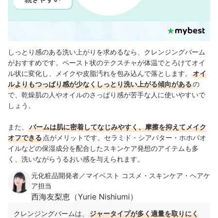
しっとり感のある洗い上がりを求めるなら、クレンジングバーム
がおすすめです。ペースト状のテクスチャが体温でとろけてオイ
ル状に変化し、メイクや皮脂汚れを包み込んで落とします。
オイ
ルよりもつっぱり感が少なくしっとり洗い上がる傾向がある
の
で、乾燥肌の人やオイルのさっぱり感が苦手な人に使いやすいで
しょう。
また、
バームは肌に密着してなじみやすく、摩擦を抑えてメイク
オフできる
点がメリットです。セラミド・シアバター・ホホバオ
イルなどの保湿成分を配合したスキンケア発想のアイテムも多
く、洗いながらうるおい感を与えられます。
元化粧品開発者／マイベスト コスメ・スキンケア・ヘアケ
ア担当
西海友梨恵（Yurie Nishiumi）
クレンジングバームは、
ジャータイプが多く適量を取りにく