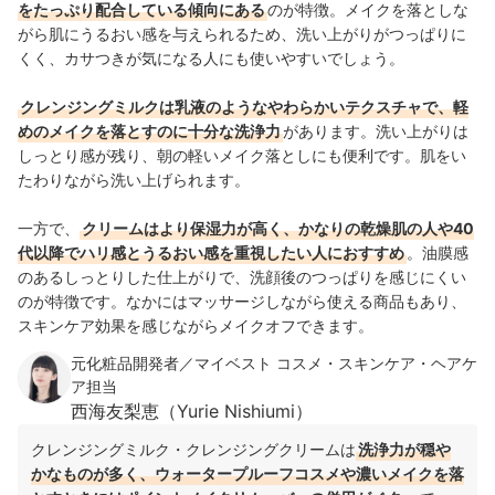
をたっぷり配合している傾向にある
のが特徴。メイクを落としな
がら肌にうるおい感を与えられるため、洗い上がりがつっぱりに
くく、カサつきが気になる人にも使いやすいでしょう。
クレンジングミルクは乳液のようなやわらかいテクスチャで、軽
めのメイクを落とすのに十分な洗浄力
があり
ます。洗い上がりは
しっとり感が残り、朝の軽いメイク落としにも便利です。肌をい
たわりながら洗い上げられます。
一方で、
クリームはより保湿力が高く、かなりの乾燥肌の人や40
代以降でハリ感とうるおい感を重視したい人におすすめ
。油膜感
のあるしっとりした仕上がりで、洗顔後のつっぱりを感じにくい
のが特徴です。なかにはマッサージしながら使える商品もあり、
スキンケア効果を感じながらメイクオフできます。
元化粧品開発者／マイベスト コスメ・スキンケア・ヘアケ
ア担当
西海友梨恵（Yurie Nishiumi）
クレンジングミルク・クレンジングクリームは
洗浄力が穏や
かなものが多く、ウォータープルーフコスメや濃いメイクを落