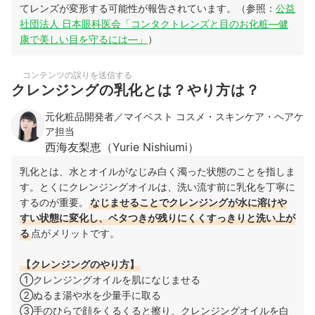
てレンズが変形する可能性が報告されています。（参照：
公益
社団法人 日本眼科医会「コンタクトレンズと目のお化粧—健
康で美しい目を守るには—」
）
コンテンツの誤りを送信する
クレンジングの乳化とは？やり方は？
元化粧品開発者／マイベスト コスメ・スキンケア・ヘアケ
ア担当
西海友梨恵（Yurie Nishiumi）
乳化とは、水とオイルがなじみ白く濁った状態のことを指しま
す。とくにクレンジングオイルは、洗い流す前に乳化を丁寧に
するのが重要。
なじませることでクレンジングが水に溶けや
すい状態に変化し、ベタつきが残りにくくすっきりと洗い上が
る
点がメリットです。
【クレンジングのやり方】
①クレンジングオイルを肌になじませる
②ぬるま湯や水を少量手に取る
③手のひらで顔をくるくると擦り、クレンジングオイルを白