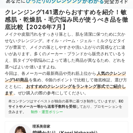
クレンジング141選からおすすめを紹介！敏
感肌・乾燥肌・毛穴悩み民が使うべき品を徹
底比較【2026年7月】
メイクや皮脂汚れをすっきり落とし、肌を清潔に保つために欠か
せないクレンジング。オイル・バーム・ジェル・ミルクなどタイ
プが豊富で、メイクの落としやすさや洗い上がりの質感などに違
いがあります。多くのメーカー・ブランドから販売されているう
え、肌タイプや肌悩みによって適した商品が異なるため、どれを
選べばよいか迷いますよね。
今回は、各メーカーの最新商品や売れ筋上位から
人気のクレンジ
ング141商品
を集め、6個のポイントで比較して徹底検証。選び方
とともに、
おすすめのクレンジングをランキング形式でご紹介し
ます
。ぜひ購入の際の参考にしてください。
本コンテンツはマイベストが独自の基準に基づき制作していますが、
EC
サイトやメーカー等から送客手数料を受領
しており、プロモーションを
含みます。
制作・運営ポリシー
理系美容家
箱崎かおり（Kaori Hakozaki）