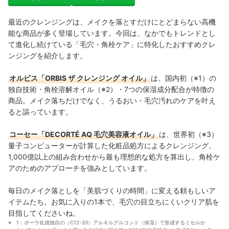
最近のクレンジングは、メイクを落とすだけにとどまらない高機
能な商品が多く登場しています。今回は、なかでもトレンドとし
て進化し続けている「毛穴・角栓ケア」に特化したおすすめクレ
ンジングを紹介します。
オルビス「ORBIS ザ クレンジング オイル」
は、国内初（※1）の
独自技術・角栓溶解オイル（※2）・7つの保湿成分配合が特徴の
商品。メイク落ちだけでなく、うるおい・毛穴汚れのケアを叶え
ると謳っています。
コーセー「DECORTÉ AQ 毛穴美容液オイル」
は、世界初（※3）
量子コンピューターが計算した化粧品処方によるクレンジング。
1,000億以上の組み合わせから最も理想的な処方を算出し、角栓ケ
アのためのアプローチを強みとしています。
毎日のメイク落としを「美肌づくりの時間」に変える頼もしいア
イテムたち。お気に入りの1本で、毛穴の目立ちにくいクリア肌を
目指してくださいね。
1：ポーラ化成独自の（C12-20）アルキルグルコシド（保湿）で形成するミセルか