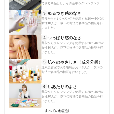
できる商品とし、その基準をクレンジング前
後で、アイライナー・マスカラを70%以上落
とせた商品と定めて以下の方法で検証を行い
ぬるつき感のなさ
3
ました。
普段からクレンジングを使用する20〜40代の
女性10人が、以下の方法で各商品の検証を行
いました。
つっぱり感のなさ
4
普段からクレンジングを使用する20〜40代の
女性10人が、以下の方法で各商品の検証を行
いました。
肌へのやさしさ（成分分析）
5
理系美容家である箱崎かおりさんが、以下の
方法で各商品の検証を行いました。
肌あたりのよさ
6
普段からクレンジングを使用する20〜40代の
女性10人が、以下の方法で各商品の検証を行
いました。
すべての検証は