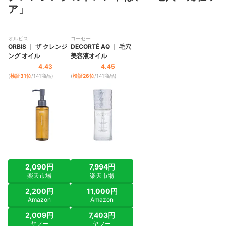
クレンジング全141商品おすすめ人気ランキング
美容液発想のクレンジングオイル。アイメイクは残りやすか
ア」
った｜JPSLABの「unlabel LAB Vクレンジングオイル」は、
売れ筋の人気クレンジング全141商品を徹底比較！
美容液発想のクレンジングオイル。ビタミンC誘導体・グル
オルビス
コーセー
タチオン・レチノール誘導体などの保湿成分を配合し、なめ
クレンジングは毎日するべき？
ORBIS
｜
ザ クレンジ
DECORTÉ
AQ
｜
毛穴
らかな肌へ導くと謳っています。ベースメイクの落としやす
ング オイル
美容液オイル
クレンジングと洗顔は何が違うの？どっちが先？
さは高評価で、ファン…
4.43
4.45
ファンケル｜FANCL｜マイルドクレンジング オイル
(
検証31位
/141商品
)
(
検証26位
/141商品
)
肌質別・特徴別のクレンジングはこちらをチェック
敏感肌も使いやすい。ベースメイクは落とせたが、マスカラ
は残った｜ファンケルの「FANCL マイルドクレンジング オ
クレンジングの売れ筋ランキングもチェック！
イル」は、独自のセレクトクレンズテクノロジーを採用し、
肌のバリア機能を守りながら不要な汚れを除去するクレンジ
ングオイルです。ウォータープルーフマスカラやまつエクに
も対応しています。ベースメイクの落と…
他 5 商品
2,090円
7,994円
楽天市場
楽天市場
2,200円
11,000円
Amazon
Amazon
2,009円
7,403円
ヤフー
ヤフー