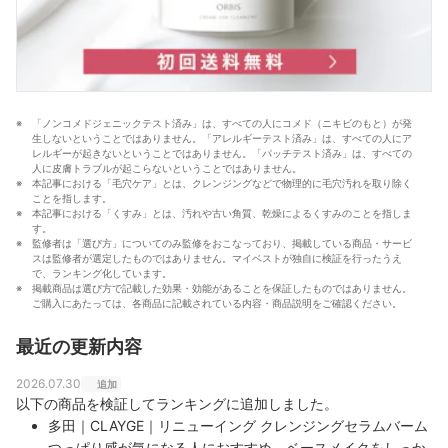
「ノンコメドジェニックテスト済み」は、すべての人にコメド（ニキビのもと）が発
生しないということではありません。「アレルギーテスト済み」は、すべての人にア
レルギーが起きないということではありません。「パッチテスト済み」は、すべての
人に皮膚トラブルが起こらないということではありません。
本記事における「毛穴ケア」とは、クレンジングなどで物理的に毛穴汚れを取り除く
ことを指します。
本記事における「くすみ」とは、汚れや古い角質、乾燥によるくすみのことを指しま
す。
監修者は「選び方」についてのみ監修をおこなっており、掲載している商品・サービ
スは監修者が選定したものではありません。マイベストが独自に検証を行ったうえ
で、ランキング化しています。
掲載商品は選び方で記載した効果・効能があることを保証したものではありません。
ご購入にあたっては、各商品に記載されている内容・商品説明をご確認ください。
最近の更新内容
2026.07.30
追加
以下の商品を検証してランキングに追加しました。
多田｜CLAYGE｜リニューイング クレンジングセラムバーム
つっぱり感が気になる人におすすめ。ベースメイクをしっか