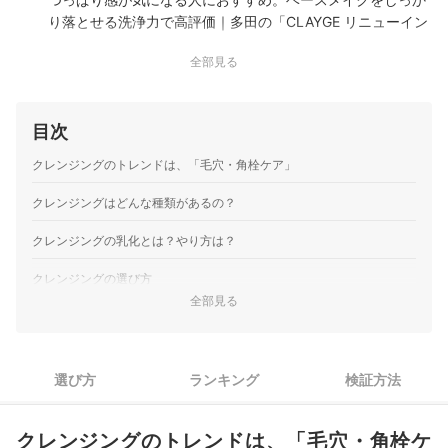
り落とせる洗浄力で高評価｜多田の「CLAYGE リニューイン
グ クレンジングセラムバーム」は、毛穴の汚れを取り除く吸
全部見る
着クレイと次に使う化粧品をなじみやすく整える導入セラム
を組み合わせたオイルベースのクレンジングバームです。W
洗顔不要で、メイク落としからフェイストリートメント…
目次
ロゼット｜夢みる クリアブラックモイスチャー
毛穴ケア向けのクレンジングバーム。マスカラにはリムーバ
クレンジングのトレンドは、「毛穴・角栓ケア」
ーが必要｜ロゼットの「夢みる クリアブラックモイスチャ
ー」は、黒炭（※1）・吸着クレイ（※2）・AHA（※3）を配
クレンジングはどんな種類があるの？
合したクレンジングバームです。角栓や毛穴詰まりを吸着し
クレンジングの乳化とは？やり方は？
て溶かし出す設計。皮膚保護成分として3種類のセラミドを
配合し、しっとりうるおう肌へ導くと謳…
クレンジングの選び方
良品計画｜無印良品｜マイルドミルククレンジング
全部見る
デリケートな肌でも使いやすいミルクタイプ。ベースメイク
1
目的にあわせてクレンジングの種類を選ぼう
をしっかり落とせた｜良品計画の「無印良品 マイルドミルク
クレンジング」は、天然由来成分100％を使用したクレンジ
2
まつエク対応・W洗顔不要などプラスαの機能もチェック
ングミルクです。ヒアルロン酸・セラミド・5種のアミノ酸
選び方
ランキング
検証方法
などのうるおい成分を配合。合成香料・着色料・鉱物油・パ
敏感肌の人は、デリケートな肌でも使いやすい成分構成のもの
3
を選ぼう
ラベン・アルコールは無添加です。メイクの落としや…
クレンジングのトレンドは、「毛穴・角栓ケ
JPSLAB｜LAB｜Vクレンジングオイル