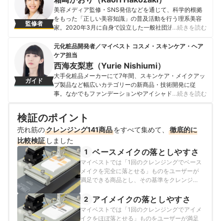
美容メディア監修・SNS発信などを通じて、科学的根拠
をもった「正しい美容知識」の普及活動を行う理系美容
監修者
家。2020年3月に自身で設立した一般社団法人美容科学
…続きを読む
ラボの代表理事や、化粧品開発コンサルティング・美容
科学セミナー事業を運営する「COSMEL(コスメル）」の
元化粧品開発者／マイベスト コスメ・スキンケア・ヘア
共同代表を務める。 また、「きれいになりたい多くの
ケア担当
方々の役に立ちたい」という思いから、自ら「美ST（光
西海友梨恵（Yurie Nishiumi）
文社）」「an・an（マガジンハウス）」「『世界はデー
大手化粧品メーカーにて7年間、スキンケア・メイクアッ
ガイド
タでできている』（TV東京）」などのメディアにも多数
プ製品など幅広いカテゴリーの新商品・技術開発に従
出演し、情報を発信している。
事。なかでもファンデーションやアイシャドウ、口紅な
…続きを読む
箱崎かおり（Kaori Hakozaki）のプロフィール
どの技術開発を専門とし、日本国内はもちろん海外市場
向けの商品開発も多数経験。 現在はマイベストで年間
検証のポイント
1500点以上のコスメを比較検証。開発現場で培った知識
売れ筋の
クレンジング141商品
をもとに、成分や処方の背景をふまえながら、専門的な
をすべて集めて、
徹底的に
内容もユーザーにわかりやすく伝えることを大切にしな
比較検証
しました
がらコンテンツを制作している。
ベースメイクの落としやすさ
1
西海友梨恵（Yurie Nishiumi）のプロフィール
マイベストでは「1回のクレンジングでベース
メイクを完全に落とせる」ものをユーザーが
満足できる商品とし、その基準をクレンジン
グ前後で、ファンデーション・コンシーラー
を95%以上落とせた商品と定めて以下の方法
アイメイクの落としやすさ
2
で検証を行いました。
マイベストでは「1回のクレンジングでアイメ
イクをほぼ落とせる」ものをユーザーが満足