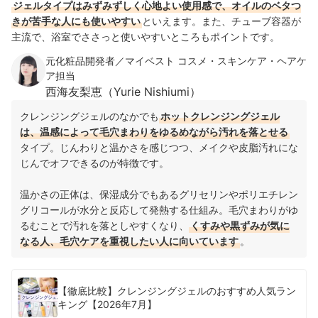
ジェルタイプはみずみずしく心地よい使用感で、オイルのベタつ
きが苦手な人にも使いやすい
といえます。また、チューブ容器が
主流で、浴室でささっと使いやすいところもポイントです。
元化粧品開発者／マイベスト コスメ・スキンケア・ヘアケ
ア担当
西海友梨恵（Yurie Nishiumi）
クレンジングジェルのなかでも
ホットクレンジングジェル
は、温感によって毛穴まわりをゆるめながら汚れを落とせる
タイプ。じんわりと温かさを感じつつ、メイクや皮脂汚れにな
じんでオフできるのが特徴です。
温かさの正体は、保湿成分でもあるグリセリンやポリエチレン
グリコールが水分と反応して発熱する仕組み。毛穴まわりがゆ
るむことで汚れを落としやすくなり、
くすみや黒ずみが気に
なる人、毛穴ケアを重視したい人に向いています
。
【徹底比較】クレンジングジェルのおすすめ人気ラン
キング【2026年7月】