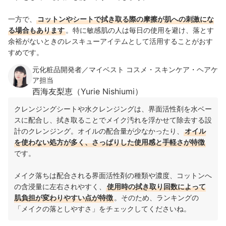
一方で、
コットンやシートで拭き取る際の摩擦が肌への刺激にな
る場合もあります
。特に敏感肌の人は毎日の使用を避け、落とす
余裕がないときのレスキューアイテムとして活用することがおす
すめです。
元化粧品開発者／マイベスト コスメ・スキンケア・ヘアケ
ア担当
西海友梨恵（Yurie Nishiumi）
クレンジングシートや水クレンジングは、界面活性剤を水ベー
スに配合し、拭き取ることでメイク汚れを浮かせて除去する設
計のクレンジング。オイルの配合量が少なかったり、
オイル
を使わない処方が多く、さっぱりした使用感と手軽さが特徴
です。
メイク落ちは配合される界面活性剤の種類や濃度、コットンへ
の含浸量に左右されやすく、
使用時の拭き取り回数によって
肌負担が変わりやすい点が特徴
。そのため、ランキングの
「メイクの落としやすさ」をチェックしてくださいね。