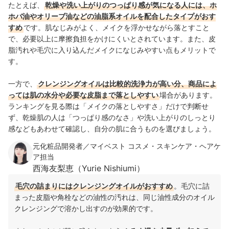
たとえば、
乾燥や洗い上がりのつっぱり感が気になる人には、ホ
ホバ油やオリーブ油などの油脂系オイルを配合したタイプがおす
すめ
です。肌なじみがよく、メイクを浮かせながら落とすこと
で、必要以上に摩擦負担をかけにくいとされています。また、皮
脂汚れや毛穴に入り込んだメイクになじみやすい点もメリットで
す。
一方で、
クレンジングオイルは比較的洗浄力が高い分、商品によ
っては肌の水分や必要な皮脂まで落としやすい
場合があります。
ランキングを見る際は「メイクの落としやすさ」だけで判断せ
ず、乾燥肌の人は「つっぱり感のなさ」や洗い上がりのしっとり
感などもあわせて確認し、自分の肌に合うものを選びましょう。
元化粧品開発者／マイベスト コスメ・スキンケア・ヘアケ
ア担当
西海友梨恵（Yurie Nishiumi）
毛穴の詰まりにはクレンジングオイルがおすすめ
。毛穴に詰
まった皮脂や角栓などの油性の汚れは、同じ油性成分のオイル
クレンジングで溶かし出すのが効果的です。