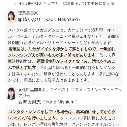
外出先や疲れた日でも、拭き取るだけで手軽に使える
理系美容家
箱崎かおり（Kaori Hakozaki）
メイクを落とすメカニズムには、大きく分けて溶剤型（オイ
ル・バーム・ミルク・クリーム・油系ジェルなど）と、界面活
性剤型（水系ジェル・リキッド・シートなど）があります。
溶剤型は、油分がメイクを浮かして落とすもので、一般的に
クレンジング力が高いものが多い傾向があります
。対して界
面活性剤型は、
界面活性剤がメイクとなじみ、汚れを包みこ
んで落とす処方
。溶剤型と比べると一般的にはクレンジング
力は高くないため、摩擦が必要なこともあります。各剤型のな
かでも、商品によって洗浄力はさまざまです。
元化粧品開発者／マイベスト コスメ・スキンケア・ヘアケ
ア担当
西海友梨恵（Yurie Nishiumi）
コンタクトレンズをしている場合は、基本的に外してからク
レンジングを行いましょう
。クレンジング剤が目に入ること
があり、レンズが汚れる可能性や、クレンジングオイルによっ