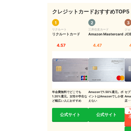
クレジットカードおすすめTOP5
各カード会社の限度額引き上げ方法
クレジットカードの限度額に関するよくある疑問
1
2
3
リクルート
三井住友カード
ジェ
Q.限度額が勝手に上がった…引き下げはできる
リクルートカード
Amazon Mastercard
JC
最もおすすめのクレジットカードは？マイベスト
4.57
4.47
クレジットカードについてはこちらの情報もチェ
年会費無料でどこでも
Amazonで1.50%還元。ポ
セブ
1.20%還元。女性や学生な
イントはAmazonでしか使
Am
ど幅広い人におすすめ
えない
店・
心者
1枚
4
公式サイト
公式サイト