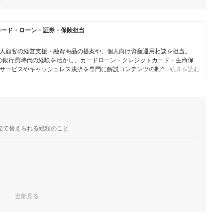
カード・ローン・証券・保険担当
人顧客の経営支援・融資商品の提案や、個人向け資産運用相談を担当。
身の銀行員時代の経験を活かし、カードローン・クレジットカード・生命保
サービスやキャッシュレス決済を専門に解説コンテンツの制作を統括す
…続きを読む
スで借入や投資への疑問や基礎知識に関する連載も担当している。
立て替えられる総額のこと
全部見る
ーページをチェック