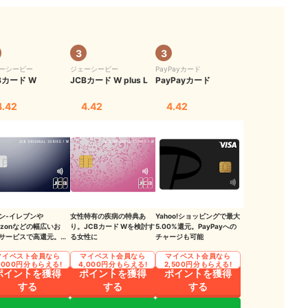
3
3
ーシービー
ジェーシービー
PayPayカード
？
Bカード W
JCBカード W plus L
PayPayカード
が実際に比較検証
4.42
4.42
4.42
ック
ン‐イレブンや
女性特有の疾病の特典あ
Yahoo!ショッピングで最大
azonなどの幅広いお
り。JCBカード Wを検討す
5.00%還元。PayPayへの
サービスで高還元。初
る女性に
チャージも可能
や学生にもおすすめの
マイベスト会員なら
マイベスト会員なら
マイベスト会員なら
,000円分もらえる!
4,000円分もらえる!
2,500円分もらえる!
ポイントを獲得
ポイントを獲得
ポイントを獲得
する
する
する