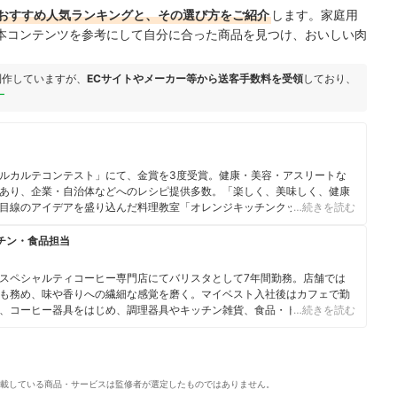
おすすめ人気ランキングと、その選び方をご紹介
します。家庭用
本コンテンツを参考にして自分に合った商品を見つけ、おいしい肉
制作していますが、
ECサイトやメーカー等から送客手数料を受領
しており、
ー
ルカルテコンテスト」にて、金賞を3度受賞。健康・美容・アスリートな
あり、企業・自治体などへのレシピ提供多数。「楽しく、美味しく、健康
目線のアイデアを盛り込んだ料理教室「オレンジキッチンクッキングスタ
…続きを読む
リエ・アスリートフードマイスター・食生活アドバイザー等の資格多数。読
シピ「田代由紀子のアスリートレシピ」を連載中。
チン・食品担当
スペシャルティコーヒー専門店にてバリスタとして7年間勤務。店舗では
も務め、味や香りへの繊細な感覚を磨く。マイベスト入社後はカフェで勤
、コーヒー器具をはじめ、調理器具やキッチン雑貨、食品・ドリンク、ギ
…続きを読む
商材の比較検証を担当。「ユーザーの立場に立って考える」をモットー
また、焙煎士・バリスタとして現在も現場に立ち、実体験に基づいたリア
載している商品・サービスは監修者が選定したものではありません。