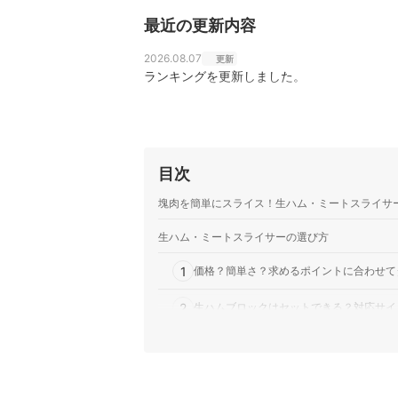
最近の更新内容
2026.08.07
更新
ランキングを更新しました。
目次
塊肉を簡単にスライス！生ハム・ミートスライサ
生ハム・ミートスライサーの選び方
1
価格？簡単さ？求めるポイントに合わせて
2
生ハムブロックはセットできる？対応サイ
3
スライス幅も要チェック。生ハムなら1m
4
日常的に使うなら洗いやすいものを選ぼう