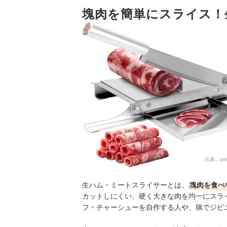
5
塊肉を簡単にスライス！
より便利に使えるプラスαの機能にも注目
生ハム・ミートスライサー全10商品おすすめ人気
安く手に入れたい！中古でも買える？
おいしい生ハムを見つけよう
野菜のスライス・千切りにはスライサーが便利！
生ハム・ミートスライサーの売れ筋ランキングも
出典：
am
生ハム・ミートスライサーとは、
塊肉を食べ
カットしにくい、硬く大きな肉を均一にスラ
フ・チャーシューを自作する人や、猟でジビ