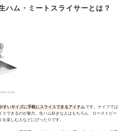
生ハム・ミートスライサーとは？
しよう
ランキング
チェック！
azon.co.jp
やすいサイズに手軽にスライスできるアイテム
です。ナイフでは
イスできるのが魅力
。生ハム好きな人はもちろん、ローストビー
エを楽しむ人などにぴったりです。