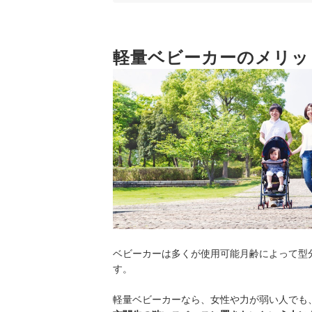
4
あるとうれしい！より使いやすくなる機能
5
軽量ベビーカーのメリッ
安全基準の「SG」マークも要チェック
軽量ベビーカー全27商品おすすめ人気ランキング
フロントバーがなくても取り付け可能。寒いとき
軽量ベビーカーの売れ筋ランキングもチェック！
ベビーカーは多くが使用可能月齢によって型
す。
軽量ベビーカーなら、女性や力が弱い人でも