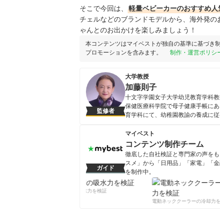
そこで今回は、
軽量ベビーカー
のおすすめ人
チェルなどのブランドモデルから、海外発の
ゃんとのお出かけを楽しみましょう！
本コンテンツはマイベストが独自の基準に基づき
プロモーションを含みます。
制作・運営ポリシ
大学教授
加藤則子
十文字学園女子大学幼児教育学科教
保健医療科学院で母子健康手帳にあ
監修者
育学科にて、幼稚園教諭の養成に従
いる。
加藤則子のプロフィール
マイベスト
コンテンツ制作チーム
徹底した自社検証と専門家の声をもと
スメ」から「日用品」「家電」「金
ガイド
を制作中。
コンテンツ制作チームのプロフ
柔軟剤の吸水力を検証
電動ネッククーラーの冷却力を