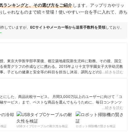
気ランキングと、その選び方をご紹介
します。アップリカやリッ
おしゃれなものまで続々登場！使いやすい一台を手に入れて、赤ち
制作していますが、
ECサイトやメーカー等から送客手数料を受領
しており、
ー
授。東京大学医学部卒業後、都立築地産院新生児科に勤務。その後、国立
る発育グラフの作成などに携わる。2015年より十文字学園女子大学幼児教
事。子どもの健康と安全等の科目を担当し沐浴、調乳などの演習も行って
…続きを読む
にした、商品比較サービス。 月間3,000万以上のユーザーに向けて「コ
融サービス」まで、ベストな商品を選んでもらうために、毎日コンテンツ
…続きを読む
ィール
検証
USBタイプCケーブルの耐久性を検証
ロボット掃除機の賢さを検証
サー