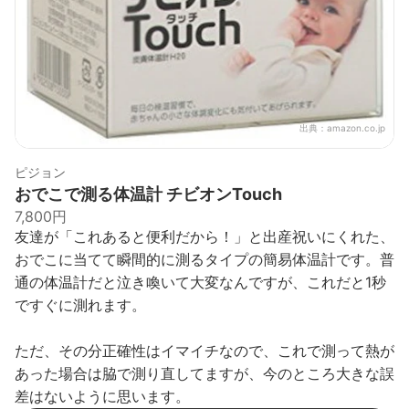
出典：
amazon.co.jp
ピジョン
おでこで測る体温計 チビオンTouch
7,800円
友達が「これあると便利だから！」と出産祝いにくれた、
おでこに当てて瞬間的に測るタイプの簡易体温計です。普
通の体温計だと泣き喚いて大変なんですが、これだと1秒
ですぐに測れます。
ただ、その分正確性はイマイチなので、これで測って熱が
あった場合は脇で測り直してますが、今のところ大きな誤
差はないように思います。