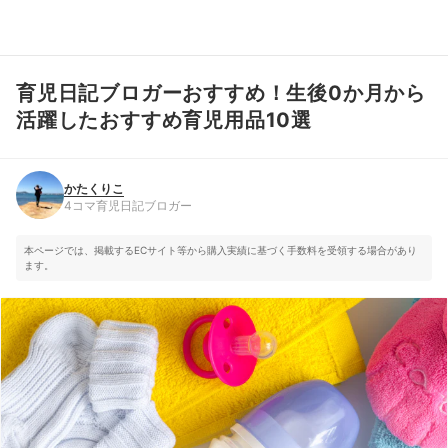
育児日記ブロガーおすすめ！生後0か月から
かたくりこ
4コマ育児日記ブロガー
活躍したおすすめ育児用品10選
かたくりこ
4コマ育児日記ブロガー
本ページでは、掲載するECサイト等から購入実績に基づく手数料を受領する場合があり
ます。