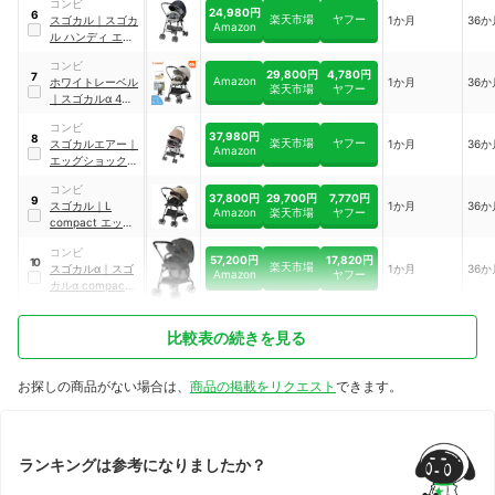
コンビ
グショック AN
24,980円
6
楽天市場
ヤフー
スゴカル
｜
スゴカ
1か月
36か
Amazon
ル ハンディ エッ
グショック ML
コンビ
29,800円
4,780円
7
Amazon
ホワイトレーベル
1か月
36か
楽天市場
ヤフー
｜
スゴカルα 4キ
ャス compact エ
コンビ
ッグショック HT
37,980円
8
楽天市場
ヤフー
スゴカルエアー
｜
1か月
36か
Amazon
エッグショック
MN
｜
119382
コンビ
37,800円
29,700円
7,770円
9
スゴカル
｜
L
1か月
36か
Amazon
楽天市場
ヤフー
compact エッグ
ショック CB
｜
コンビ
119888
57,200円
17,820円
10
楽天市場
スゴカルα
｜
スゴ
1か月
36か
Amazon
ヤフー
カルα compact
エッグショック
AW
比較表の続きを見る
お探しの商品がない場合は、
商品の掲載をリクエスト
できます。
ランキングは参考になりましたか？