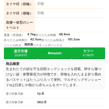
タイヤ径（前輪）
不明
タイヤ径（後輪）
不明
肩腰一体型のシー
トベルト
4.7kg
48.6cm
重量（実測値）
折りたたみ時幅
42.5cm
101.2cm
折りたたみ時奥行
折りたたみ時高さ
両対面
シートの向き
マグネット式バックル
楽天市場
ヤフー
Amazon
29,800円
4,780円
商品概要
生まれたての頭を守る頭部エッグショックを搭載、卵すら傷つ
けない超・衝撃吸収力が特徴です。荷物を入れたまま折り畳め
るバスケットはたっぷり入って便利。マルチビッグサンシェー
ドαは日差しや熱から赤ちゃんをガードします。
最小対象月齢
1か月
最大対象月齢
36か月