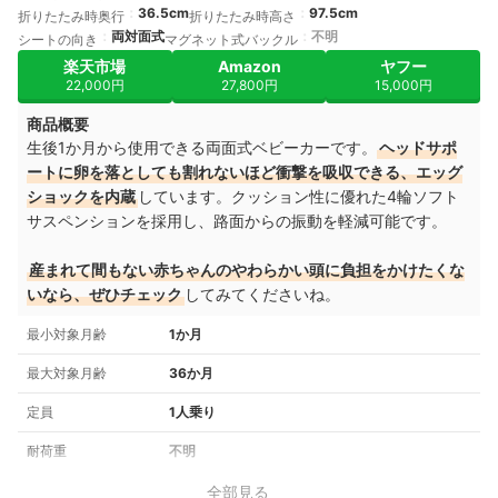
36.5cm
97.5cm
折りたたみ時奥行
折りたたみ時高さ
両対面式
不明
シートの向き
マグネット式バックル
楽天市場
Amazon
ヤフー
22,000円
27,800円
15,000円
商品概要
生後1か月から使用できる両面式ベビーカーです。
ヘッドサポ
ートに卵を落としても割れないほど衝撃を吸収できる、エッグ
ショックを内蔵
しています。クッション性に優れた4輪ソフト
サスペンションを採用し、路面からの振動を軽減可能です。
産まれて間もない赤ちゃんのやわらかい頭に負担をかけたくな
いなら、ぜひチェック
してみてくださいね。
最小対象月齢
1か月
最大対象月齢
36か月
定員
1人乗り
耐荷重
不明
全部見る