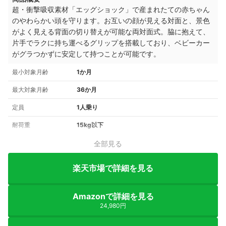
超・衝撃吸収素材「エッグショック」で産まれたての赤ちゃん
のやわらかい頭を守ります。お互いの顔が見える対面と、景色
がよく見える背面の切り替えが可能な両対面式。脇に抱えて、
片手でラクに持ち運べるグリップを搭載しており、ベビーカー
がグラつかずに安定して持つことが可能です。
最小対象月齢
1か月
最大対象月齢
36か月
定員
1人乗り
耐荷重
15kg以下
全部見る
楽天市場で詳細を見る
Amazonで詳細を見る
24,980円