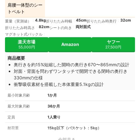
肩腰一体型のシー
トベルト
4.8kg
45cm
32cm
重量（実測値）
折りたたみ時幅
折りたたみ時奥行
82cm
両対面式
折りたたみ時高さ
シートの向き
マグネット式バックル
楽天市場
ヤフー
Amazon
55,000円
27,500円
商品概要
奥行きを約15%短縮した開時の奥行き670〜865mmの設計
対面・背面を問わずワンタッチで開閉できる閉時の奥行き
330mmの仕様
衝撃吸収素材を搭載した本体重量5.1kgの設計
最小対象月齢
1か月
最大対象月齢
36か月
定員
1人乗り
耐荷重
15kg以下（バスケット：5kg）
全部見る