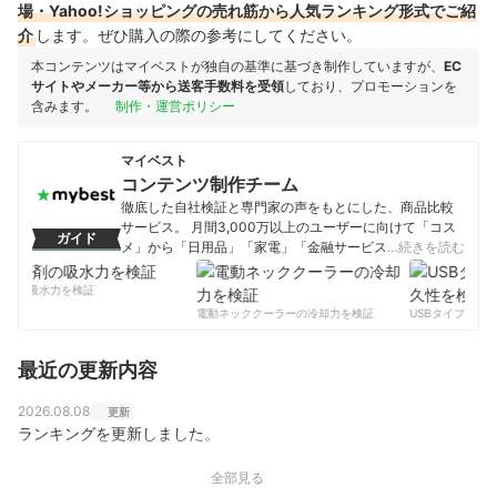
場・Yahoo!ショッピングの売れ筋から人気ランキング形式でご紹
介
します。ぜひ購入の際の参考にしてください。
本コンテンツはマイベストが独自の基準に基づき制作していますが、
EC
サイトやメーカー等から送客手数料を受領
しており、プロモーションを
含みます。
制作・運営ポリシー
マイベスト
コンテンツ制作チーム
徹底した自社検証と専門家の声をもとにした、商品比較
サービス。 月間3,000万以上のユーザーに向けて「コス
ガイド
メ」から「日用品」「家電」「金融サービス」まで、ベ
…続きを読む
ストな商品を選んでもらうために、毎日コンテンツを制
作中。
剤の吸水力を検証
コンテンツ制作チームのプロフィール
電動ネッククーラーの冷却力を検証
USBタイプCケー
最近の更新内容
2026.08.08
更新
ランキングを更新しました。
全部見る