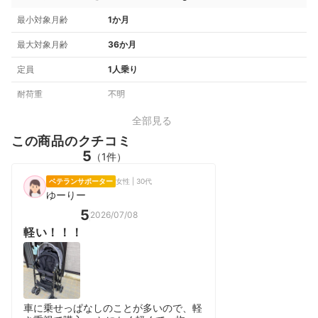
最小対象月齢
1か月
最大対象月齢
36か月
定員
1人乗り
耐荷重
不明
全部見る
この商品のクチコミ
5
（1件）
ベテランサポーター
女性 | 30代
ゆーりー
5
2026/07/08
軽い！！！
車に乗せっぱなしのことが多いので、軽