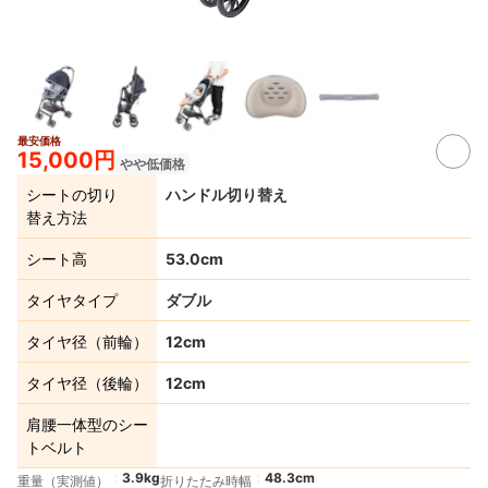
最安価格
15,000円
やや低価格
シートの切り
ハンドル切り替え
替え方法
シート高
53.0cm
タイヤタイプ
ダブル
タイヤ径（前輪）
12cm
タイヤ径（後輪）
12cm
肩腰一体型のシー
トベルト
3.9kg
48.3cm
重量（実測値）
折りたたみ時幅