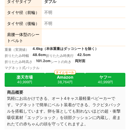
タイヤタイプ
ダブル
タイヤ径（前輪）
不明
タイヤ径（後輪）
不明
肩腰一体型のシー
トベルト
4.6kg（本体重量はダッコシートを除く）
重量（実測値）
48.6cm
42.5cm
折りたたみ時幅
折りたたみ時奥行
101.2cm
両対面
折りたたみ時高さ
シートの向き
マグネット式バックル
タイムセール
楽天市場
Amazon
ヤフー
40,999円
38,764円
40,999円
商品概要
気軽にお出かけできる、オート4キャス最軽量ベビーカーで
す。マグネットで簡単にベルト装着ができる、ラクピタバック
ルを搭載しています。卵を落としても割れないほどの超・衝撃
吸収素材「エッグショック」を頭部クッションに内蔵し、産ま
れたての赤ちゃんの頭を守ってくれますよ。