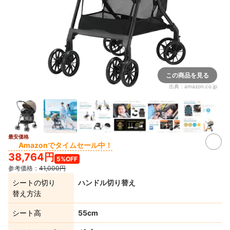
この商品を見る
出典：
amazon.co.jp
最安価格
2+
Amazonでタイムセール中！
38,764円
5%OFF
参考価格：
41,000円
シートの切り
ハンドル切り替え
替え方法
シート高
55cm