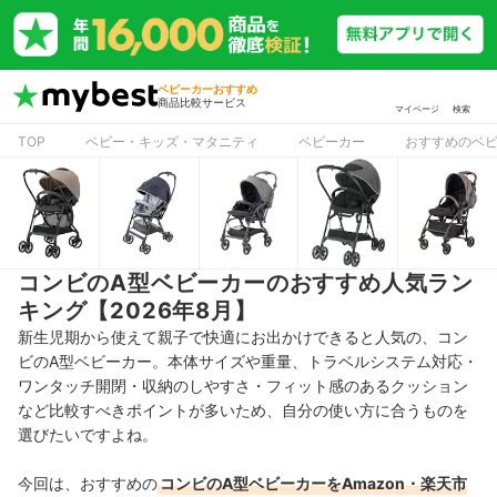
ベビーカーおすすめ
商品比較サービス
マイページ
検索
TOP
ベビー・キッズ・マタニティ
ベビーカー
おすすめのベ
コンビのA型ベビーカーのおすすめ人気ラン
キング【2026年8月】
新生児期から使えて親子で快適にお出かけできると人気の、コン
ビのA型ベビーカー。本体サイズや重量、トラベルシステム対応・
ワンタッチ開閉・収納のしやすさ・フィット感のあるクッション
など比較すべきポイントが多いため、自分の使い方に合うものを
選びたいですよね。
今回は、おすすめの
コンビのA型ベビーカーをAmazon・楽天市