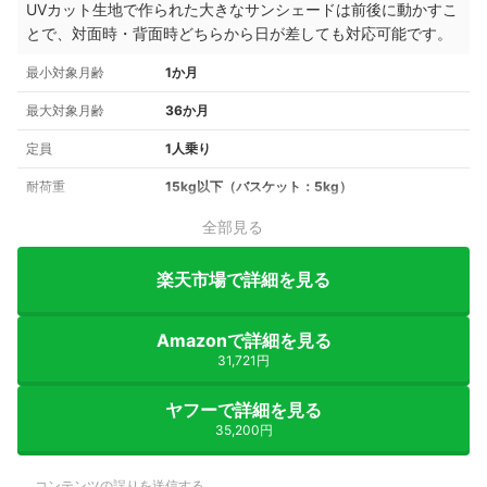
UVカット生地で作られた大きなサンシェードは前後に動かすこ
とで、対面時・背面時どちらから日が差しても対応可能です。
最小対象月齢
1か月
最大対象月齢
36か月
定員
1人乗り
耐荷重
15kg以下（バスケット：5kg）
全部見る
楽天市場で詳細を見る
Amazonで詳細を見る
31,721円
ヤフーで詳細を見る
35,200円
コンテンツの誤りを送信する