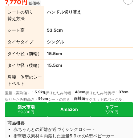
7,770円
低価格
シートの切り
ハンドル切り替え
替え方法
シート高
53.5cm
タイヤタイプ
シングル
タイヤ径（前輪）
15.5cm
タイヤ径（後輪）
15.5cm
肩腰一体型のシー
トベルト
5.9kg
48cm
37cm
重量（実測値）
折りたたみ時幅
折りたたみ時奥行
91cm
両対面
折りたたみ時高さ
シートの向き
マグネット式バックル
楽天市場
ヤフー
Amazon
59,800円
7,770円
商品概要
赤ちゃんとの距離が近づくシンクロシート
衝撃吸収素材を内蔵した重量5.9kgのA型ベビーカー