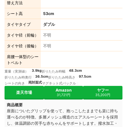
替え方法
シート高
53cm
タイヤタイプ
ダブル
タイヤ径（前輪）
不明
タイヤ径（後輪）
不明
肩腰一体型のシー
トベルト
3.9kg
48.3cm
重量（実測値）
折りたたみ時幅
36.5cm
97.5cm
折りたたみ時奥行
折りたたみ時高さ
両対面式
シートの向き
マグネット式バックル
Amazon
ヤフー
楽天市場
31,721円
35,200円
商品概要
座面についたグリップを使って、抱っこしたままでも楽に持ち
運べるのが特徴。多層メッシュ構造のエアスルーシートを採用
し、体温調節の苦手な赤ちゃんをサポートします。撥水加工・