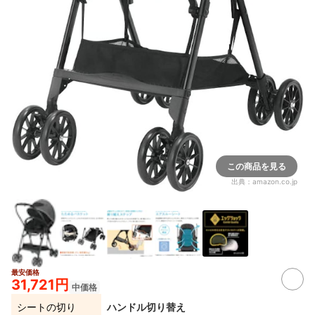
この商品を見る
出典：
amazon.co.jp
最安価格
31,721円
中価格
シートの切り
ハンドル切り替え