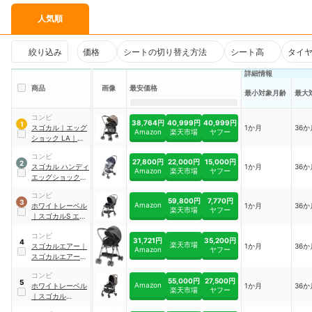
人気順
絞り込み
価格
シートの切り替え方法
シート高
タイ
詳細情報
商品
画像
最安価格
最小対象月齢
最大
コンビ
38,764円
40,999円
40,999円
1
スゴカル
｜
エッグ
1か月
36か
Amazon
楽天市場
ヤフー
ショック LA
｜
119376
コンビ
27,800円
22,000円
15,000円
2
スゴカル ハンディ
1か月
36か
Amazon
楽天市場
ヤフー
エッグショック
ML
コンビ
59,800円
7,770円
3
Amazon
ホワイトレーベル
1か月
36か
楽天市場
ヤフー
｜
スゴカルS エッ
グショック JA
コンビ
31,721円
35,200円
4
楽天市場
スゴカルエアー
｜
1か月
36か
Amazon
ヤフー
スゴカルエアー エ
ッグショック AM
コンビ
55,000円
27,500円
5
Amazon
ホワイトレーベル
1か月
36か
楽天市場
ヤフー
｜
スゴカル
minimo plus エッ