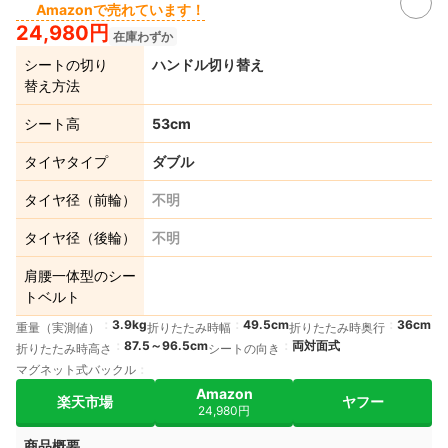
Amazonで売れています！
24,980円
在庫わずか
シートの切り
ハンドル切り替え
替え方法
シート高
53cm
タイヤタイプ
ダブル
タイヤ径（前輪）
不明
タイヤ径（後輪）
不明
肩腰一体型のシー
トベルト
3.9kg
49.5cm
36cm
重量（実測値）
折りたたみ時幅
折りたたみ時奥行
87.5～96.5cm
両対面式
折りたたみ時高さ
シートの向き
マグネット式バックル
Amazon
楽天市場
ヤフー
24,980円
商品概要