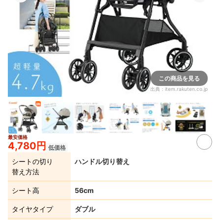
この商品を見る
出典：
item.rakuten.co.jp
最安価格
3+
4,780円
低価格
シートの切り
ハンドル切り替え
替え方法
シート高
56cm
タイヤタイプ
ダブル