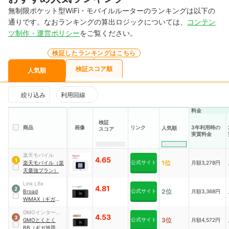
無制限ポケット型WiFi・モバイルルーターのランキングは以下の
通りです。なおランキングの算出ロジックについては、
コンテン
ツ制作・運営ポリシー
をご覧ください。
検証したランキングはこちら
検証スコア順
人気順
絞り込み
利用回線
料金
検証
商品
画像
リンク
3年利用時の
人気順
スコア
実質料金
楽天モバイル
4.65
1
公式サイト
1位
楽天モバイル（楽
月額3,278円
天最強プラン）
Link Life
4.81
2
公式サイト
2位
Broad
月額3,368円
WiMAX（ギガ放題
スタートプラン）
GMOインターネ
4.53
3
公式サイト
3位
ット
GMOとくとく
月額4,572円
BB（ギガ放題プ