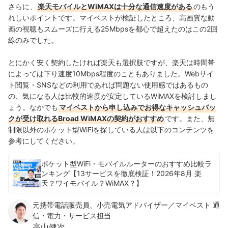
さらに、
楽天モバイルとWiMAXは十分な通信速度がある
のもう
れしいポイントです。マイベストが検証したところ、高画質な動
画の視聴もスムーズに行える25Mbpsを都心で超えたのはこの2回
線のみでした。
とにかく安く契約したければ楽天も選択肢ですが、楽天は時間帯
によっては下り速度10Mbps程度のこともありました。Webサイ
ト閲覧・SNSなどの利用であれば問題ない使用感ではあるもの
の、気になる人は比較的速度が安定しているWiMAXを検討しまし
ょう。なかでも
マイベストから申し込みでお得なキャッシュバッ
クが受け取れるBroad WiMAXの契約がおすすめ
です。また、無
制限以外のポケット型WiFiを探している人は以下のコンテンツを
参考にしてください。
ポケット型WiFi・モバイルルーターのおすすめ比較ラ
ンキング【13サービスを徹底検証！2026年8月 楽
天？ワイモバイル？WiMAX？】
元携帯電話販売員、小売電気アドバイザー／マイベスト 通
信・電力・サービス担当
高山健次