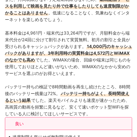
スを利用して映画を見たり外で仕事をしたりしても速度制限がか
かることはありません
。低速になることなく、気兼ねなくインタ
ーネットを楽しめるでしょう。
基本料金は4,961円・端末代は33,264円ですが、月額料金から端
末代分が24回に分けて割引されて実質無料。初月の割引と全員が
受けられるキャッシュバックがあります。
14,000円のキャッシュ
バックがありますが、3年利用時の実質料金は4,572円とWiMAX
のなかでも高め
でした。WiMAXの場合、回線や端末は同じものを
使用しておりほとんど違いがないため、WiMAXのなかから安めの
サービスを選ぶのがお得といえます。
バッテリー持ちの検証で8時間動画を再生し続けたところ、8時間
後のバッテリー残量は72%。
バッテリー持ちがよく、長時間使え
るという結果
でした。楽天モバイルよりも速度が速かったため、
高画質の動画を頻繁に見るなど、安くて速いポケット型WiFiを探
している人に検討してほしいサービスです。
良い
速度制限を気にせず無制限で使える