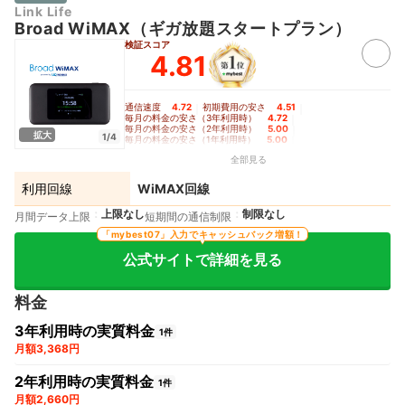
Link Life
Broad WiMAX（ギガ放題スタートプラン）
検証スコア
4.81
通信速度
4.72
｜
初期費用の安さ
4.51
｜
毎月の料金の安さ（3年利用時）
4.72
｜
毎月の料金の安さ（2年利用時）
5.00
｜
拡大
1/4
毎月の料金の安さ（1年利用時）
5.00
｜
制限のかかりにくさ
5.00
｜
バッテリーの持ち
5.00
全部見る
利用回線
WiMAX回線
上限なし
制限なし
月間データ上限
短期間の通信制限
「mybest07」入力でキャッシュバック増額！
公式サイトで詳細を見る
料金
3年利用時の実質料金
1件
月額3,368円
2年利用時の実質料金
1件
月額2,660円