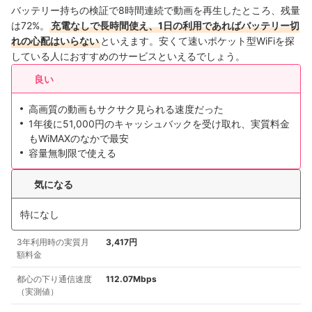
バッテリー持ちの検証で8時間連続で動画を再生したところ、残量
は72%。
充電なしで長時間使え、1日の利用であればバッテリー切
れの心配はいらない
といえます。安くて速いポケット型WiFiを探
している人におすすめのサービスといえるでしょう。
良い
高画質の動画もサクサク見られる速度だった
1年後に51,000円のキャッシュバックを受け取れ、実質料金
もWiMAXのなかで最安
容量無制限で使える
気になる
特になし
3年利用時の実質月
3,417円
額料金
都心の下り通信速度
112.07Mbps
（実測値）