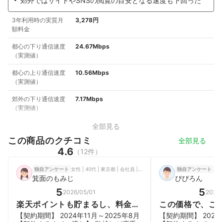
郊外ではサイトやSNSの閲覧の目安となる速度も下回った
3年利用時の実質月
3,278円
額料金
都心の下り通信速度
24.67Mbps
（実測値）
都心の上り通信速度
10.56Mbps
（実測値）
郊外の下り通信速度
7.17Mbps
（実測値）
全部見る
この商品のクチコミ
全部見る
4.6
（12件）
女性 | 40代 | 東京都 | 会社員 | 一人暮らし
独自アンケート
独自アンケート
箕面のもみじ
ぴぴろん
5
5
2026/05/01
2026/
楽天ポイントも貯まるし、料金が
この価格で、こ
安いのでサブwifiとして最適
らしい
【契約期間】 2024年11月～2025年8月
【契約期間】 2024