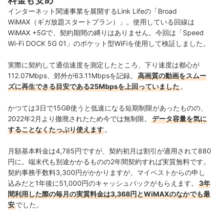
料金も安め
インターネット関連事業を展開するLink Lifeの「Broad
WiMAX（ギガ放題スタートプラン）」。使用している回線は
WiMAX +5Gで、契約期間の縛りはありません。今回は「Speed
Wi-Fi DOCK 5G 01」のポケット型WiFiを使用して検証しました。
実際に契約して通信速度を測定したところ、下り速度は都心が
112.07Mbps、郊外が63.11Mbpsを記録。
高画質の動画をスムー
ズに再生できる目安である25Mbpsを上回っていました
。
かつては3日で15GB使うと低速になる短期制限があったものの、
2022年2月より撤廃されたため今では無制限。
データ容量を気に
することなくたっぷり使えます
。
月額基本料金は4,785円ですが、契約初月は割引が適用されて880
円に。端末代も別途かかるものの2年間契約すれば実質無料です。
契約事務手数料3,300円がかかりますが、マイベストからの申し
込みだと1年後に51,000円のキャッシュバックがもらえます。
3年
間利用した際の毎月の実質料金は3,368円とWiMAXのなかでも最
安
でした。