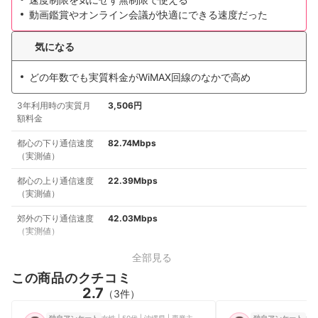
動画鑑賞やオンライン会議が快適にできる速度だった
気になる
どの年数でも実質料金がWiMAX回線のなかで高め
3年利用時の実質月
3,506円
額料金
都心の下り通信速度
82.74Mbps
（実測値）
都心の上り通信速度
22.39Mbps
（実測値）
郊外の下り通信速度
42.03Mbps
（実測値）
全部見る
この商品のクチコミ
2.7
（3件）
女性 | 50代 | 沖縄県 | 専業主婦 | 5人以上