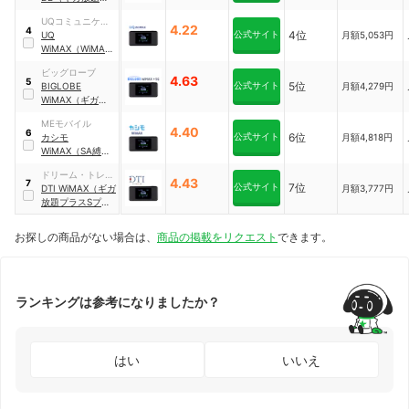
ラン）
UQコミュニケー
4.22
4
公式サイト
4位
ションズ
UQ
月額5,053円
WiMAX（WiMAX
+5G ギガ放題プラ
ビッグローブ
スS）
4.63
5
公式サイト
5位
BIGLOBE
月額4,279円
WiMAX（ギガ放題
プラスSプラン）
MEモバイル
4.40
6
公式サイト
6位
カシモ
月額4,818円
WiMAX（SA縛り
なしプラン）
ドリーム・トレイ
4.43
7
公式サイト
7位
ン・インターネッ
DTI WiMAX（ギガ
月額3,777円
ト
放題プラスSプラ
ン）
お探しの商品がない場合は、
商品の掲載をリクエスト
できます。
ランキングは参考になりましたか？
はい
いいえ