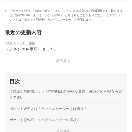
「ポケットWiFi（Pocket WiFi）」はソフトバンク株式会社の登録商標です。持ち歩け
る小型のWiFiルーターは「ポケットWiFi」と呼ばれることがありますが、このコンテ
ンツでは「ポケット型WiFi・モバイルルーター」と表記します。
最近の更新内容
2026.08.03
更新
ランキングを更新しました。
全部見る
目次
【結論】無制限ポケット型WiFiはWiMAXが最強！Broad WiMAXなら安
くて速い
ポケットWiFiとは？モバイルルーターとは違う？
ポケット型WiFi・モバイルルーターの選び方
1
データ容量に制限があるポケット型WiFiに注意しよう！
全部見る