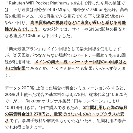
「Rakuten WiFi Pocket Platinum」の端末で行った今月の検証で
は、下り速度は都心が24.67Mbps、郊外が7.17Mbpsを記録。高画
質の動画をスムーズに再生できる目安である下り速度25Mbpsを
やや下回り、
高画質動画の視聴時などに速度が遅いと感じる可能
性があるでしょう
。なお郊外では、サイトやSNSの閲覧の目安と
なる速度の10Mbpsも下回りました。
「楽天最強プラン」はメイン回線として楽天回線を使用します
が、楽天回線がつながらない場所ではパートナー回線であるau回
線が利用可能。
メインの楽天回線・パートナー回線のau回線はと
もに無制限
であるため、たくさん使っても制限がかからず使えま
す。
データを20GB以上使った場合の料金シミュレーションをすると、
20GB以上使った場合の基本料金は3,278円。端末代金は10,820円
ですが、「Rakutenオリジナル製品 1円キャンペーン」により
10,819円引きに。1円で購入できるため、
3年間利用した際の毎月
の実質料金は3,278円と、最安ではないもののトップクラスの安
さ
です。事務手数料や解約金もかからないため、短期利用の場合
でもお得に使えます。