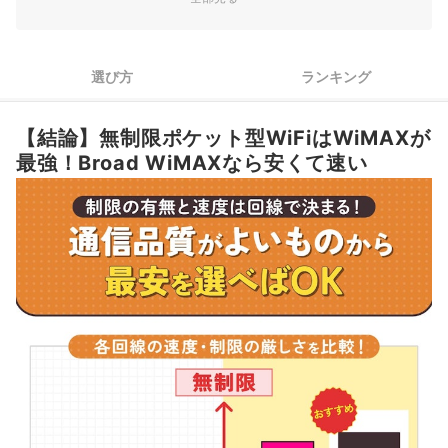
ポケット型WiFiは実質料金で判断しよう！月額料金だけでは比
2
較できない
選び方
ランキング
3
料金と速度のバランスがいいポケット型WiFiを選ぼう
無制限ポケット型WiFi・モバイルルーター全7選おすすめ人気ランキン
【結論】無制限ポケット型WiFiはWiMAXが
グ
最強！Broad WiMAXなら安くて速い
無制限のポケット型WiFiは本当にデータ容量無制限で使える？
無制限ポケット型WiFiはレンタルと購入のどちらがお得？
海外で使える無制限ポケット型WiFiはある？
無制限ポケット型WiFiの月額料金の相場は？どんな人におすすめ？
無制限ポケット型WiFiを買うならどこで買うべき？
無制限のポケット型WiFiの申し込みから利用開始までの流れは？
無制限のポケット型WiFiで契約期間縛りなしのものはある？