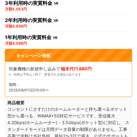
3年利用時の実質料金
1件
月額5,053円
2年利用時の実質料金
1件
月額4,939円
1年利用時の実質料金
1件
月額4,598円
キャンペーン情報
対象機種の新規申し込みで
端末代11,880円
特典は予告なく終了・変更される場合があります
期間：
2025/06/01(日)10:00〜
商品概要
コンセントにさすだけのホームルーターと持ち運べるポケット
型から選べる、WiMAX+5G対応サービスです。受信最大
4.2Gbps(ホームルーター)・3.5Gbps(ポケット型)に対応し、ス
タンダードモードは月間データ容量の制限がありません。工事
不要で送料は当社負担、最短2〜3日で届き、公式のサポートも