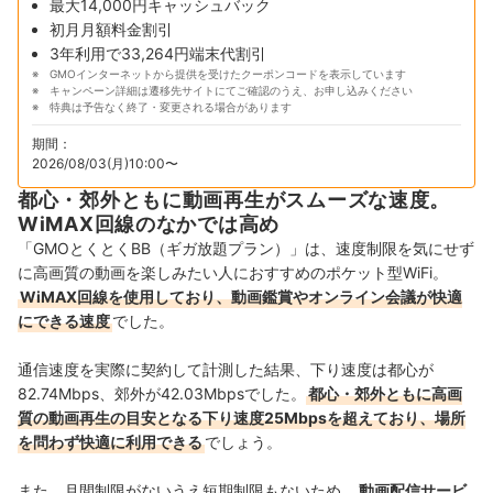
最大14,000円キャッシュバック
初月月額料金割引
3年利用で33,264円端末代割引
GMOインターネットから提供を受けたクーポンコードを表示しています
キャンペーン詳細は遷移先サイトにてご確認のうえ、お申し込みください
特典は予告なく終了・変更される場合があります
期間：
2026/08/03(月)10:00〜
都心・郊外ともに動画再生がスムーズな速度。
WiMAX回線のなかでは高め
「GMOとくとくBB（ギガ放題プラン）」は、速度制限を気にせず
に高画質の動画を楽しみたい人におすすめのポケット型WiFi。
WiMAX回線を使用しており、動画鑑賞やオンライン会議が快適
にできる速度
でした。
通信速度を実際に契約して計測した結果、下り速度は都心が
82.74Mbps、郊外が42.03Mbpsでした。
都心・郊外ともに高画
質の動画再生の目安となる下り速度25Mbpsを超えており、場所
を問わず快適に利用できる
でしょう。
また、月間制限がないうえ短期制限もないため、
動画配信サービ