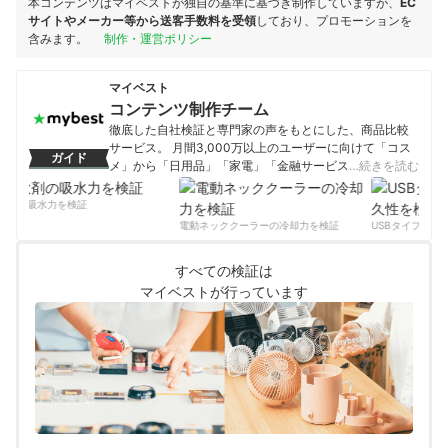
本コンテンツはマイベストが独自の基準に基づき制作していますが、
EC
サイトやメーカー等から送客手数料を受領
しており、プロモーションを
含みます。
制作・運営ポリシー
マイベスト
コンテンツ制作チーム
徹底した自社検証と専門家の声をもとにした、商品比較
サービス。 月間3,000万以上のユーザーに向けて「コス
ガイド
メ」から「日用品」「家電」「金融サービス」まで、ベ
…続きを読む
ストな商品を選んでもらうために、毎日コンテンツを制
作中。
剤の吸水力を検証
コンテンツ制作チームのプロフィール
電動ネッククーラーの冷却力を検証
USBタイプCケー
すべての検証は
マイベストが行っています