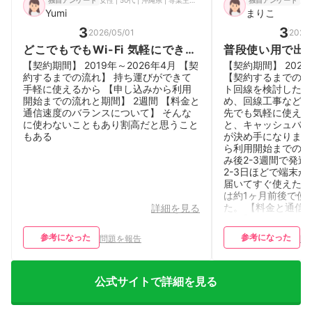
独自アンケート
独自アンケート
Yumi
まりこ
3
3
2026/05/01
2026/
どこでもでもWi-Fi 気軽にでき
普段使い用で出
る！
たい方にはおす
【契約期間】 2019年～2026年4月 【契
【契約期間】 2020
約するまでの流れ】 持ち運びができて
【契約するまでの流
手軽に使えるから 【申し込みから利用
ト回線を検討した際
開始までの流れと期間】 2週間 【料金と
め、回線工事などの
通信速度のバランスについて】 そんな
先でも気軽に使える
に使わないこともあり割高だと思うこと
と、キャッシュバッ
もある
が決め手になりまし
ら利用開始までの流
み後2-3週間で発
2-3日ほどで端末
届いてすぐ使えたの
は約1ヶ月前後で使
た。 【料金と通信
詳細を見る
いて】 キャッシュ
わった現在の月額料
参考になった
参考になった
問題を報告
問
あまり良くないです
ます。ギガ放題で普
ですが、ネトフリな
たくさん見たり、月
公式サイトで詳細を見る
定以上になると速度
制限がかかっている