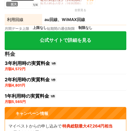
毎月の料金の安さ（2年利用時）
3.39
｜
毎月の料金の安さ（1年利用時）
3.57
｜
拡大
1/4
制限のかかりにくさ
5.00
｜
バッテリーの持ち
5.00
全部見る
利用回線
au回線、WiMAX回線
上限なし
制限なし
月間データ上限
短期間の通信制限
公式サイトで詳細を見る
料金
3年利用時の実質料金
1件
月額4,572円
2年利用時の実質料金
1件
月額4,801円
1年利用時の実質料金
1件
月額5,565円
キャンペーン情報
マイベストからの申し込みで
特典総額最大47,264円相当