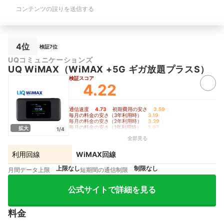
コンテンツの誤りを送信する
4位
検証7位
UQコミュニケーションズ
UQ WiMAX（WiMAX +5G ギガ放題プラスS）
検証スコア
4.22
通信速度
4.73
｜
初期費用の安さ
3.59
｜
毎月の料金の安さ（3年利用時）
3.19
｜
毎月の料金の安さ（2年利用時）
3.29
｜
毎月の料金の安さ（1年利用時）
3.97
｜
拡大
1/4
制限のかかりにくさ
5.00
｜
バッテリーの持ち
5.00
全部見る
利用回線
WiMAX回線
上限なし
制限なし
月間データ上限
短期間の通信制限
公式サイトで詳細を見る
料金