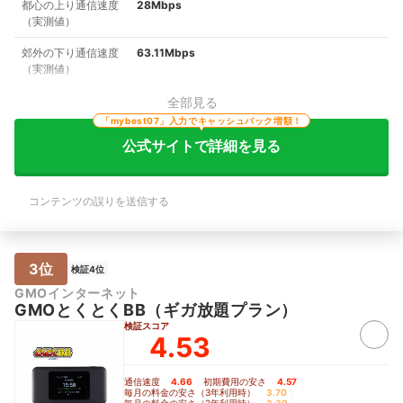
都心の上り通信速度
28Mbps
（実測値）
郊外の下り通信速度
63.11Mbps
（実測値）
全部見る
「mybest07」入力でキャッシュバック増額！
公式サイトで詳細を見る
コンテンツの誤りを送信する
3位
検証4位
GMOインターネット
GMOとくとくBB（ギガ放題プラン）
検証スコア
4.53
通信速度
4.66
｜
初期費用の安さ
4.57
｜
毎月の料金の安さ（3年利用時）
3.70
｜