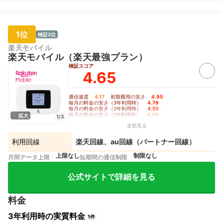
1位
検証2位
楽天モバイル
楽天モバイル（楽天最強プラン）
検証スコア
4.65
通信速度
4.17
｜
初期費用の安さ
4.95
｜
毎月の料金の安さ（3年利用時）
4.79
｜
毎月の料金の安さ（2年利用時）
4.53
｜
毎月の料金の安さ（1年利用時）
4.48
｜
拡大
1/3
制限のかかりにくさ
5.00
｜
バッテリーの持ち
4.50
全部見る
利用回線
楽天回線、au回線（パートナー回線）
上限なし
制限なし
月間データ上限
短期間の通信制限
公式サイトで詳細を見る
料金
3年利用時の実質料金
1件