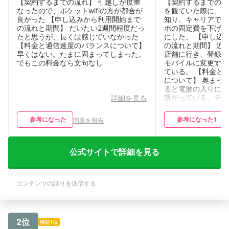
【契約するまでの流れ】 引越しが度重
【契約するまでの流
なったので、ポケットwifiの方が都合が
を観ていた際に、楽
良かった 【申し込みから利用開始まで
知り、キャリアでの
の流れと期間】 だいたい2週間程度だっ
ホの固定費を下げる
たと思うが、長くは感じていなかった
にした。 【申し込
【料金と通信速度のバランスについて】
の流れと期間】 近
早くはない。たまに固まってしまった。
店舗に行き、登録を
でもこの料金なら文句なし
モバイルに変更する
ている。 【料金と
について】 奥まっ
ると電波の入りにく
繋がっている。テザ
詳細を見る
きるため重宝してい
参考になった
参考になった
1
問題を報告
公式サイトで詳細を見る
コンテンツの誤りを送信する
2位
検証1位