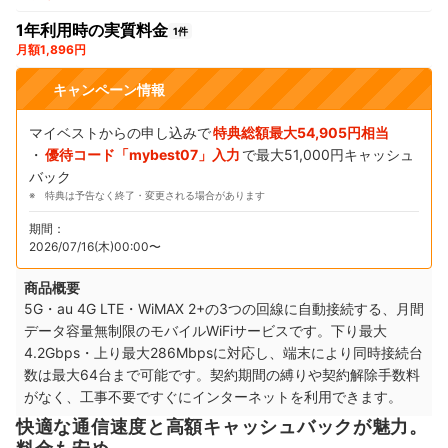
1年利用時の実質料金
1件
月額1,896円
キャンペーン情報
マイベストからの申し込みで
特典総額最大54,905円相当
・
優待コード「mybest07」入力
で最大51,000円キャッシュ
バック
特典は予告なく終了・変更される場合があります
期間：
2026/07/16(木)00:00〜
商品概要
5G・au 4G LTE・WiMAX 2+の3つの回線に自動接続する、月間
データ容量無制限のモバイルWiFiサービスです。下り最大
4.2Gbps・上り最大286Mbpsに対応し、端末により同時接続台
数は最大64台まで可能です。契約期間の縛りや契約解除手数料
がなく、工事不要ですぐにインターネットを利用できます。
快適な通信速度と高額キャッシュバックが魅力。