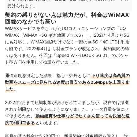
受けられます。
契約の縛りがない点は魅力だが、料金はWiMAX
回線のなかでも高い
WiMAXサービスを立ち上げたUQコミュニケーションズの「UQ
WiMAX（WiMAX +5G ギガ放題プラスS）」。2021年4月より5G
にも対応し、WiMAX回線だけでなく一部のau5G／4G LTEも利用
可能です。2022年4月より料金プランが改定され、契約期間の縛
りはありません。今回は「Speed Wi-Fi DOCK 5G 01」のポケッ
ト型WiFiを使用して検証を行いました。
通信速度を測定した結果、都心・郊外ともに
下り速度は高画質の
動画をスムーズに見られる速度の目安である25Mbpsを上回りま
した
。
2022年2月まで短期制限が設けられていましたが、現在では撤廃
されて制限なしで使えるようになりました。データ容量を気にせ
ず使えるため、
動画鑑賞や仕事などでたくさん使っても快適な速
度で利用できる
といえます。
毎月の基本料金は5,280円で、新規契約で対象機種を購入し、対