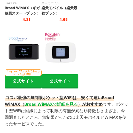
Link Life
楽天モバイル
Broad WiMAX（ギガ
楽天モバイル（楽天最
放題スタートプラン）
強プラン）
4.81
4.65
「mybest07」入力でキャッ
シュバック増額！
公式サイト
公式サイト
コスパ最強の無制限ポケット型WiFiは、安くて速いBroad
WiMAX（
Broad WiMAXで詳細を見る
）がおすすめ
です。ポケッ
ト型WiFiは回線によって制限の有無が異なり特徴もさまざま。今
回調査したところ、無制限だったのは楽天モバイルとWiMAXを使
ったサービスでした。