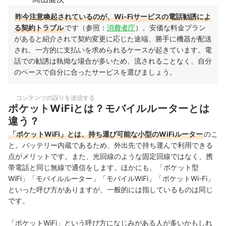
昨今注意喚起されているのが、Wi-Fiサービスの電話勧誘によ
る契約トラブル
です（参照：
消費者庁
）。安価な料金プラン
があると紹介されて契約変更に応じた途端、勝手に機器が配送
され、一方的に支払いを求められるケースが起きています。電
話での勧誘は執拗な場合が多いため、流されることなく、自分
のペースで自分に合ったサービスを選びましょう。
コンテンツの誤りを送信する
ポケットWiFiとは？モバイルルーターとは
違う？
「ポケットWiFi」とは、持ち運び可能な小型のWiFiルーター
のこ
と。バッテリー内蔵であるため、外出先で持ち運んで利用できる
点がメリットです。また、光回線のような固定回線ではなく、携
帯電話と同じ無線で通信をします。ほかにも、「ポケット型
WiFi」「モバイルルーター」「モバイルWiFi」「ポケットWi-Fi」
といった呼び方がありますが、一般的には指しているものは同じ
です。
「ポケットWiFi」という呼び方になじみがある人が多いかもしれ