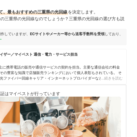
て、最もおすすめの三重県の光回線
を決定します。
すめの三重県の光回線なのでしょうか？三重県の光回線の選び方も説
制作していますが、
ECサイトやメーカー等から送客手数料を受領
しており、
ー
イザー／マイベスト 通信・電力・サービス担当
人以上に携帯電話の販売や通信サービスの契約を担当。主要な通信会社の料金
その豊富な知識で店舗販売ランキングにおいて個人表彰もされている。 そ
光ファイバー回線キャリア・インターネットプロバイダーなどの通信会社
…続きを読む
やホームルーターを実際に回線契約し各社の料金プランや通信速度の比較を
10社以上の戸建て・マンション向けの光回線の通信速度・速度制限も調査
検証は
マイベストが行っています
でなく、ファイナンシャルプランナーの視点含めて電気代など固定費支出見