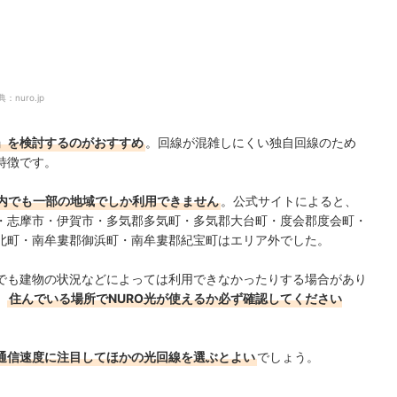
典：
nuro.jp
光」を検討するのがおすすめ
。回線が混雑しにくい独自回線のため
特徴です。
内でも一部の地域でしか利用できません
。公式サイトによると、
・志摩市・伊賀市・多気郡多気町・多気郡大台町・度会郡度会町・
北町・南牟婁郡御浜町・南牟婁郡紀宝町はエリア外でした。
でも建物の状況などによっては利用できなかったりする場合があり
、
住んでいる場所でNURO光が使えるか必ず確認してください
と通信速度に注目してほかの光回線を選ぶとよい
でしょう。