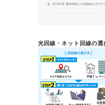
2
【STEP2】通常利用なら光回線は1ギガ
3
【STEP3】光回線は実質料金で判断しよ
三重県の光回線の選び方
1
おすすめはNURO光！ただし使える地域は
2
光回線・ネット回線の選
NURO光非対応地域なら、コミュファ光が
三重県の光回線全88選おすすめ人気ランキング