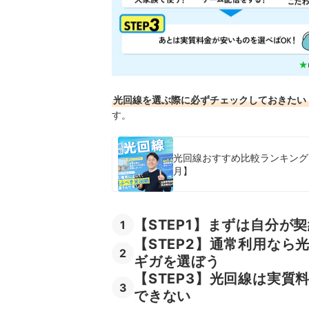
光回線を選ぶ際に必ずチェックしておきたい
す。
光回線おすすめ比較ランキング【
月】
【STEP1】まずは自分
1
【STEP2】通常利用なら
2
ギガを選ぼう
【STEP3】光回線は実
3
できない