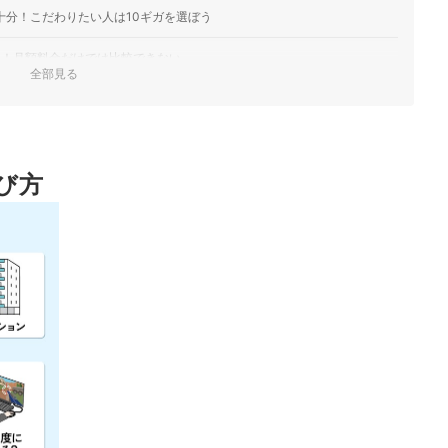
で十分！こだわりたい人は10ギガを選ぼう
う！月額料金だけでは比較できない
全部見る
限られる
び方
おすすめ