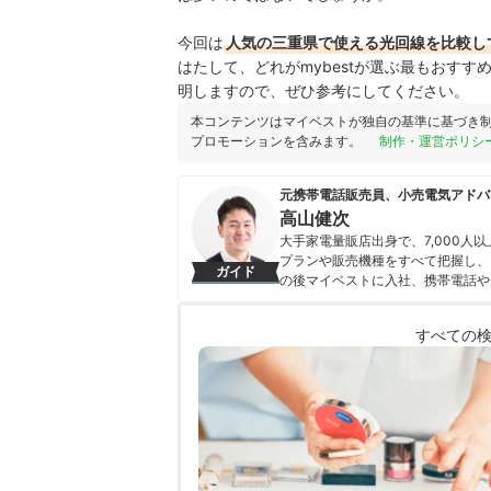
今回は
人気の三重県で使える光回線を比較し
はたして、どれがmybestが選ぶ最もおす
明しますので、ぜひ参考にしてください。
本コンテンツはマイベストが独自の基準に基づき
プロモーションを含みます。
制作・運営ポリシ
元携帯電話販売員、小売電気アドバ
高山健次
大手家電量販店出身で、7,000
プランや販売機種をすべて把握し、
ガイド
の後マイベストに入社、携帯電話や
を専門に担当しており、格安SIM
行うとともに、モバイルだけでなく
すべての
している。 また通信サービスだけ
直しのガイドもしている。
高山健次のプロフィール