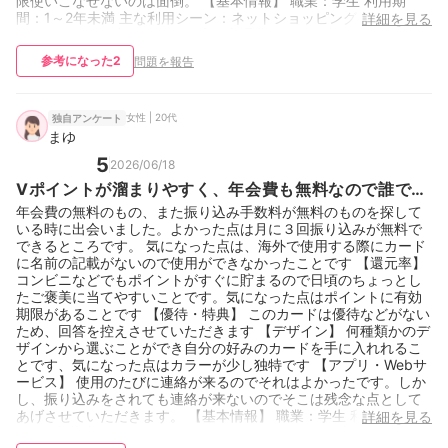
限使いこなせないのは面倒。 【基本情報】 職業：学生 利用期
間：1～2年未満 主な利用シーン：ネットショッピング、コンビ
詳細を見る
ニ、アパレル（衣服）、飲食店、交通費、旅行・出張、電子マネ
ー・スマホ決済へのチャージ（楽天ペイ、PayPayなど） 月間利
参考になった
2
問題を報告
用額：5〜10万円未満 重要視しているポイント：現在使っている
銀行口座やサービスとグループが同じで使いやすい 保有カード枚
数：2枚
女性 | 20代
独自アンケート
まゆ
5
2026/06/18
Vポイントが溜まりやすく、年会費も無料なので誰でも
気軽に作ることができます
年会費の無料のもの、また振り込み手数料が無料のものを探して
いる時に出会いました。よかった点は月に３回振り込みが無料で
できるところです。 気になった点は、海外で使用する際にカード
に名前の記載がないので使用ができなかったことです 【還元率】
コンビニなどでもポイントがすぐに貯まるので日頃のちょっとし
たご褒美に当てやすいことです。気になった点はポイントに有効
期限があることです 【優待・特典】 このカードは優待などがない
ため、回答を控えさせていただきます 【デザイン】 何種類かのデ
ザインから選ぶことができ自分の好みのカードを手に入れれるこ
とです、気になった点はカラーが少し独特です 【アプリ・Webサ
ービス】 使用のたびに連絡が来るのでそれはよかったです。しか
し、振り込みをされても連絡が来ないのでそこは残念な点として
あげさせていただきます。 【基本情報】 職業：学生 利用期間：1
詳細を見る
～2年未満 主な利用シーン：電子マネー・スマホ決済へのチャー