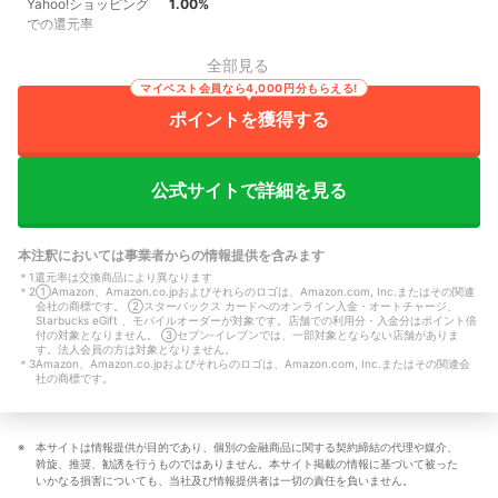
Yahoo!ショッピング
1.00%
での還元率
全部見る
マイベスト会員なら4,000円分もらえる!
ポイントを獲得する
公式サイトで詳細を見る
本注釈においては事業者からの情報提供を含みます
＊
1
還元率は交換商品により異なります
＊
2
①Amazon、Amazon.co.jpおよびそれらのロゴは、Amazon.com, Inc.またはその関連
会社の商標です。 ②スターバックス カードへのオンライン入金・オートチャージ、
Starbucks eGift 、モバイルオーダーが対象です。店舗での利用分・入金分はポイント倍
付の対象となりません。 ③セブン‐イレブンでは、一部対象とならない店舗がありま
す。法人会員の方は対象となりません。
＊
3
Amazon、Amazon.co.jpおよびそれらのロゴは、Amazon.com, Inc.またはその関連会
社の商標です。
本サイトは情報提供が目的であり、個別の金融商品に関する契約締結の代理や媒介、
斡旋、推奨、勧誘を行うものではありません。本サイト掲載の情報に基づいて被った
いかなる損害についても、当社及び情報提供者は一切の責任を負いません。