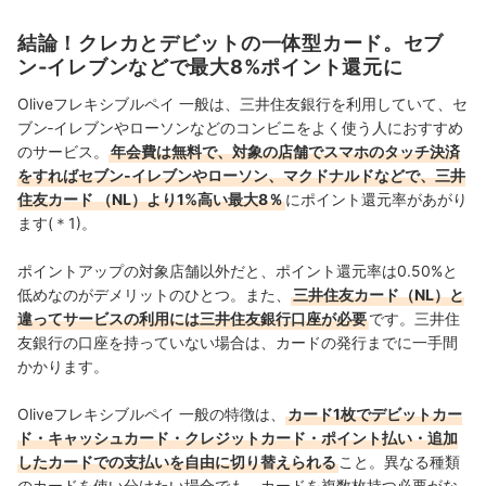
保険・株式投資などの金融サービスやキャッシュレス決
済を専門に解説コンテンツの制作を統括する。 また、
結論！クレカとデビットの一体型カード。セブ
Yahoo!ファイナンスで借入や投資への疑問や基礎知識に
ン‐イレブンなどで最大8%ポイント還元に
関する連載も担当している。
大島凱斗のプロフィール
Oliveフレキシブルペイ 一般は、三井住友銀行を利用していて、セ
ブン‐イレブンやローソンなどのコンビニをよく使う人におすすめ
のサービス。
年会費は無料で、対象の店舗でスマホのタッチ決済
をすればセブン‐イレブンやローソン、マクドナルドなどで、三井
住友カード （NL）より1%高い最大8％
にポイント還元率があがり
ます(＊1)。
ポイントアップの対象店舗以外だと、ポイント還元率は0.50%と
低めなのがデメリットのひとつ。また、
三井住友カード（NL）と
違ってサービスの利用には三井住友銀行口座が必要
です。三井住
友銀行の口座を持っていない場合は、カードの発行までに一手間
かかります。
Oliveフレキシブルペイ 一般の特徴は、
カード1枚でデビットカー
ド・キャッシュカード・クレジットカード・ポイント払い・追加
したカードでの支払いを自由に切り替えられる
こと。異なる種類
のカードを使い分けたい場合でも、カードを複数枚持つ必要がな