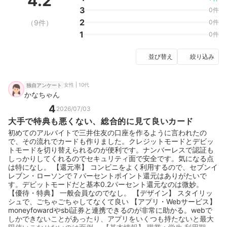
4.2
3
0件
2
（9件）
0件
1
0件
並び替え
絞り込み
女性 | 10代
独自アンケート
かなちゃん
4
2026/07/03
大手で特典も悪くない、総合的に見て良いカード
初めてのアルバイトで三井住友の口座を作るように言われたの
で、その流れでカードも作りました。クレジットモードとデビッ
トモードを切り替えられるのが便利です。ナンバーレスで認証も
しっかりしてくれるのでセキュリティ面で安全です。気になる点
は特になし。 【還元率】 コンビニをよく利用するので、セブンイ
レブン・ローソンで７パーセントポイント還元はありがたいで
す。デビットモードだと基本0.2パーセント還元なのは微妙。
【優待・特典】 一般会員なのでなし。 【デザイン】 スタイリッ
シュで、ごちゃごちゃしてなくて良い 【アプリ・Webサービス】
moneyfowardやsbi証券と連携できるのが非常に助かる。webで
しかできないことがあったり、アプリをいくつも持たないと最大