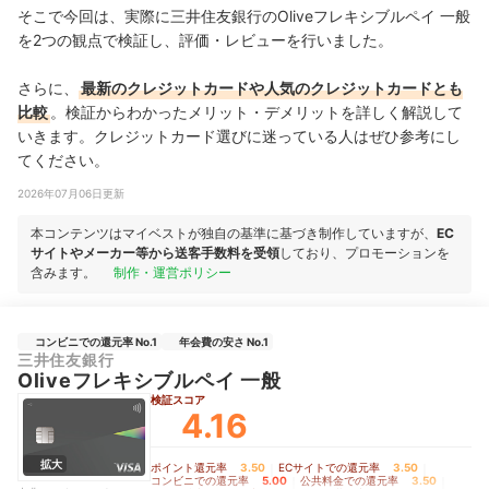
そこで今回は、実際に三井住友銀行のOliveフレキシブルペイ 一般
を2つの観点で検証し、評価・レビューを行いました。
さらに、
最新のクレジットカードや人気のクレジットカードとも
比較
。検証からわかったメリット・デメリットを詳しく解説して
いきます。クレジットカード選びに迷っている人はぜひ参考にし
てください。
2026年07月06日更新
本コンテンツはマイベストが独自の基準に基づき制作していますが、
EC
サイトやメーカー等から送客手数料を受領
しており、プロモーションを
含みます。
制作・運営ポリシー
コンビニでの還元率 No.1
年会費の安さ No.1
三井住友銀行
Oliveフレキシブルペイ 一般
検証スコア
4.16
拡大
ポイント還元率
3.50
｜
ECサイトでの還元率
3.50
｜
コンビニでの還元率
5.00
｜
公共料金での還元率
3.50
｜