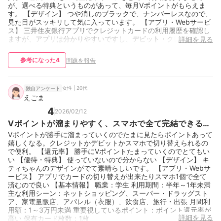
が、選べる特典というものがあって、毎月Vポイントがもらえま
す。 【デザイン】 つや消しのブラックで、ナンバーレスなので、
見た目がスッキリして気に入っています。 【アプリ・Webサービ
ス】 三井住友銀行アプリでクレジットカードの利用履歴を確認し
ますが、アプリは分かりやすいですし、デビット・クレジット・
詳細を見る
ポイント支払いのモードをアプリで切り替えることができて便利
です。 【基本情報】 職業：会社員 利用期間：1～2年未満 主な利
参考になった
4
問題を報告
用シーン：ネットショッピング、コンビニ、スーパー・ドラッグ
ストア、飲食店、固定費（電気代・家賃・水道料金など）、その
他 月間利用額：5〜10万円未満 重要視しているポイント：現在使
っている銀行口座やサービスとグループが同じで使いやすい 保有
女性 | 20代
独自アンケート
カード枚数：5枚
えごま
4
2026/02/12
Vポイントが溜まりやすく、スマホで全て完結できるの
でいいです。
Vポイントが勝手に溜まっていくのでたまに見たらポイントあって
嬉しくなる。クレジットかデビットかスマホで切り替えられるの
で便利。 【還元率】 勝手にVポイントたまっていくのでとてもい
い 【優待・特典】 使っていないので分からない 【デザイン】 キ
ティちゃんのデザインがでて素晴らしいです。 【アプリ・Webサ
ービス】 アプリでカードの切り替えが出来たりスマホ1個で全て
済むので良い 【基本情報】 職業：学生 利用期間：半年～1年未満
主な利用シーン：ネットショッピング、スーパー・ドラッグスト
ア、家電量販店、アパレル（衣服）、飲食店、旅行・出張 月間利
用額：1～3万円未満 重要視しているポイント：ポイント還元率が
詳細を見る
高い 保有カード枚数：1枚