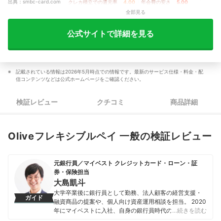
出典：
smbc-card.com
クレカ積立での還元率
4.00
｜
年会費の安さ
5.00
全部見る
公式サイトで詳細を見る
記載されている情報は2026年5月時点での情報です。最新のサービス仕様・料金・配
信コンテンツなどは公式ホームページをご確認ください。
検証レビュー
クチコミ
商品詳細
Oliveフレキシブルペイ 一般の検証レビュー
元銀行員／マイベスト クレジットカード・ローン・証
券・保険担当
大島凱斗
大学卒業後に銀行員として勤務、法人顧客の経営支援・
ガイド
融資商品の提案や、個人向け資産運用相談を担当。 2020
年にマイベストに入社、自身の銀行員時代の経験を活か
…続きを読む
し、カードローン・クレジットカード・生命保険・損害