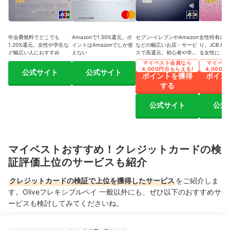
年会費無料でどこでも
Amazonで1.50%還元。ポ
セブン‐イレブンやAmazon
女性特有の疾
1.20%還元。女性や学生な
イントはAmazonでしか使
などの幅広いお店・サービ
り。JCBカ
ど幅広い人におすすめ
えない
スで高還元。初心者や学生
る女性に
にもおすすめの1枚
マイベスト会員なら
マイベス
4,000円分もらえる!
4,000
公式サイト
公式サイト
ポイントを獲得
ポイン
する
公式サイト
公式
マイベストおすすめ！クレジットカードの検
証評価上位のサービスも紹介
クレジットカードの検証で上位を獲得したサービス
をご紹介しま
す。Oliveフレキシブルペイ 一般以外にも、ぜひ以下のおすすめサ
ービスも検討してみてくださいね。