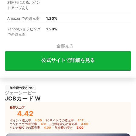
利用額によるポイン
トアップあり
Amazonでの還元率
1.20%
Yahoo!ショッピング
1.20%
での還元率
全部見る
公式サイトで詳細を見る
年会費の安さ No.1
ジェーシービー
JCBカード W
検証スコア
4.42
ポイント還元率
4.00
｜
ECサイトでの還元率
4.17
｜
コンビニでの還元率
4.11
｜
公共料金での還元率
4.00
｜
クレカ積立での還元率
4.00
｜
年会費の安さ
5.00