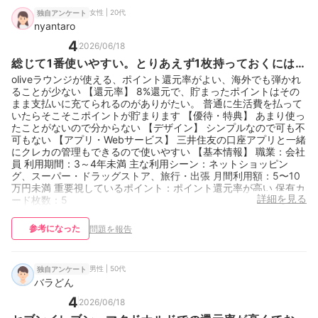
口座やサービスとグループが同じで使いやすい 保有カード枚数：
1枚
女性 | 20代
独自アンケート
nyantaro
4
2026/06/18
総じて1番使いやすい。とりあえず1枚持っておくには
おすすめ
oliveラウンジが使える、ポイント還元率がよい、海外でも弾かれ
ることが少ない 【還元率】 8%還元で、貯まったポイントはその
まま支払いに充てられるのがありがたい。 普通に生活費を払って
いたらそこそこポイントが貯まります 【優待・特典】 あまり使っ
たことがないので分からない 【デザイン】 シンプルなので可も不
可もない 【アプリ・Webサービス】 三井住友の口座アプリと一緒
にクレカの管理もできるので使いやすい 【基本情報】 職業：会社
員 利用期間：3～4年未満 主な利用シーン：ネットショッピン
グ、スーパー・ドラッグストア、旅行・出張 月間利用額：5〜10
万円未満 重要視しているポイント：ポイント還元率が高い 保有カ
詳細を見る
ード枚数：5
参考になった
問題を報告
男性 | 50代
独自アンケート
バラどん
4
2026/06/18