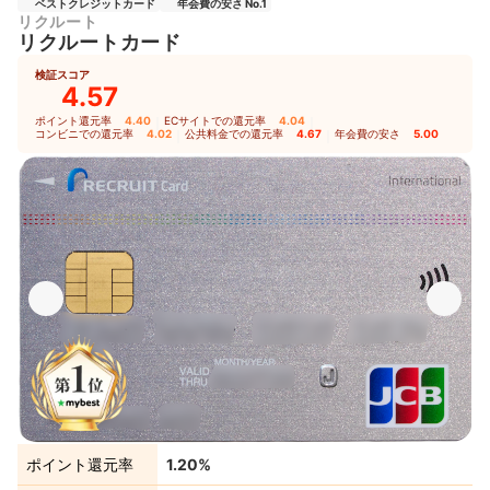
ベストクレジットカード
年会費の安さ No.1
リクルート
リクルートカード
検証スコア
4.57
ポイント還元率
4.40
｜
ECサイトでの還元率
4.04
｜
コンビニでの還元率
4.02
｜
公共料金での還元率
4.67
｜
年会費の安さ
5.00
ポイント還元率
1.20%