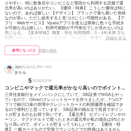
りやすい、特に飲食店やコンビニなど普段から利用する店舗で還
元率が高いのはありがたい。 【優待・特典】 こうした優待は特に
ないので、あれば嬉しい 【デザイン】 ブラックで落ち着いた色味
なのが良い。ただし紛失すると見つけにくい可能性がある。 【ア
プリ・Webサービス】 Vpassアプリを使えば簡単に色々な手続き
が可能な点は嬉しい。利用可能額が千円単位でしか見れないのは
気になる。 【基本情報】 職業：学生 利用期間：3～4年未満 主な
利用シーン：ネットショッピング、コンビニ、飲食店、旅行・出
詳細を見る
張 月間利用額：1～3万円未満 重要視しているポイント：年会費が
無料・安い 保有カード枚数：3
参考になった
2
問題を報告
男性 | 40代
独自アンケート
タケル
5
2026/02/18
コンビニやマックで還元率がかなり高いのでポイントが
貯まる
三井住友銀行をメインバンクにしていて、SBI証券でNISAもやっ
ているので、Oliveのクレジットカードを作りましたが、1つのア
プリで銀行口座の管理やクレジットカードの利用履歴を確認でき
るので便利だと思っています。 SBI証券の積み立て投資でポイン
トが貯まるのもお得で良いです。 【還元率】 セブンイレブンやロ
ーソン、マクドナルドで買ったときの還元率が私の場合は9%とか
なり高いので、ポイントが貯まってうれしいです。 【優待・特
典】 一般カードなので空港ラウンジなどでの特典はありません