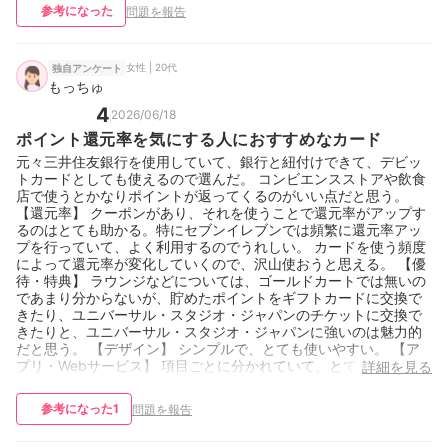
ジ（楽天ペイ、PayPayなど） 月間利用額：10〜15万円未満 重要
参考になった
問題を報告
視しているポイント：年会費が無料・安い 保有カード枚数：1
女性 | 20代
独自アンケート
もっちゅ
4
2026/06/18
ポイント還元率を気にする人におすすめなカード
元々三井住友銀行を使用していて、銀行と紐付けできて、デビッ
トカードとしても使えるので選んだ。 コンビエンスストアや飲食
店で使うとかなりポイントが返ってくるのがいい点だと思う。
【還元率】 クーポンがあり、それを使うことで還元率がアップす
るのはとても助かる。特にセブンイレブンでは頻繁に還元率アッ
プを行っていて、よく利用するのでうれしい。 カードを使う頻度
によって還元率が変化していくので、沢山使おうと思える。 【優
待・特典】 ラウンジなどについては、ゴールドカートでは無いの
であまり分からないが、貯めたポイントをギフトカードに交換で
きたり、ユニバーサル・スタジオ・ジャパンのチケットに交換で
きたりと、ユニバーサル・スタジオ・ジャパンに強いのは魅力的
だと思う。 【デザイン】 シンプルで、とても使いやすい。 【ア
プリ・Webサービス】 項目ごとに分かれていて、とても見やす
詳細を見る
い。コラムとかもあるので気軽にサイトを見ようと思える。 【基
本情報】 職業：パート・アルバイト 利用期間：3～4年未満 主な
参考になった
1
問題を報告
利用シーン：ネットショッピング、コンビニ、飲食店 月間利用
額：3〜5万円未満 重要視しているポイント：現在使っている銀行