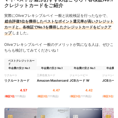
クレジットカードをご紹介
実際にOliveフレキシブルペイ 一般と比較検証を行ったなかで、
総合評価1位を獲得したベストなポイント還元率が高いクレジット
カードと、各検証でNo.1を獲得したクレジットカードをピックア
ップ
しました。
Oliveフレキシブルペイ 一般のデメリットが気になる人は、ぜひこ
ちらも検討してみてくださいね！
ベストクレジットカー
ド
年会費の安さ No.1
年会費の安さ No.1
年会費の安さ No.1
年会費の安
リクルート
三井住友カード
ジェーシービー
ジェーシービ
リクルートカード
Amazon Mastercard
JCBカード W
JCBカード 
4.57
4.47
4.42
(
検証1位
/111商品
)
(
検証2位
/111商品
)
(
検証3位
/111商品
)
(
検証3位
/1