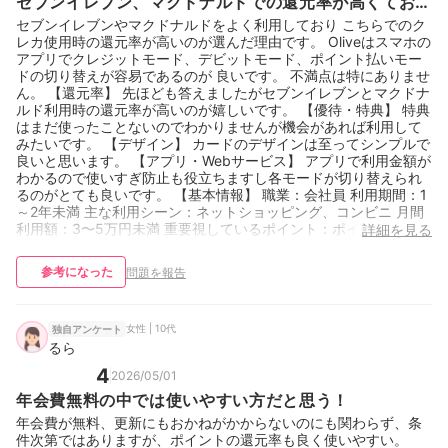
セブンイレブン、マクドナルドでの還元率が高くてお
得。
セブンイレブンやマクドナルドをよく利用しており こちらでのク
レカ使用時の還元率が高いのが選んだ理由です。 Oliveはスマホの
アプリでクレジットモード、デビットモード、ポイント払いモー
ドの切り替えが容易であるのが 良いです。 不満点は特にありませ
ん。 【還元率】 先ほども答えましたがセブンイレブンとマクドナ
ルド利用時の還元率が高いのが嬉しいです。 【優待・特典】 特典
はまだ使ったことないのでわかりませんが機会があれば利用して
みたいです。 【デザイン】 カードのデザインは至ってシンプルで
良いと思います。 【アプリ・Webサービス】 アプリで利用金額が
わかるので使いすぎ防止も役立ちますし各モードが切り替えられ
るのがとても良いです。 【基本情報】 職業：会社員 利用期間：1
～2年未満 主な利用シーン：ネットショッピング、コンビニ 月間
利用額：3〜5万円未満 重要視しているポイント：ポイント還元率
詳細を見る
が高い 保有カード枚数：5枚
参考になった
問題を報告
女性 | 10代
独自アンケート
るら
4
2026/05/01
年会費無料の中では使いやすい方だと思う！
年会費が無料、更新にもおかねがかからないのにも関わらず、条
件次第ではありますが、ポイントの還元率も良く使いやすい。