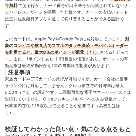
年無料
であるほか、カード番号や口座番号が記載されていないナ
ンバーレスデザインを採用した仕様です。カードの支払いモード
は三井住友銀行アプリを通じて切り替えることができる設計で
す。
このカードは、Apple PayやGoogle Payにも対応しています。
対
象のコンビニや飲食店でスマホのタッチ決済・モバイルオーダー
を利用すると、最大8％のポイントが還元（＊1）
される仕組みで
す。また、1ポイントあたり1円相当の価値があり、ポイントの有
効期限は最終変動日から1年の自動延長制度があります。
注意事項
家族カードやETCカードの発行が可能ですが、カード会社の空港
ラウンジには対応していません。クレカ積立での付与率は最大
0.50%（＊3）の設定です。二重取可能な電子マネーサービスには
対応していません。Oliveフレキシブルペイへの入会資格として、
日本国内在住の18歳以上であることが必要です（高校生は除
く）。
検証してわかった良い点・気になる点をもと