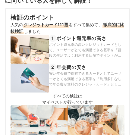
に向いている人を詳しく解説！
検証のポイント
人気の
クレジットカード111選
をすべて集めて、
徹底的に比
較検証
しました
ポイント還元率の高さ
1
ポイント還元率の高いクレジットカードとし
て、ユーザーがとても満足できる基準を「普
段の生活でよく利用する店舗でポイントが貯
まりやすいカード」とし、以下の方法で各ク
レジットカードの検証を行いました。2026年
年会費の安さ
2
7月20日時点の情報をもとに検証をおこなって
安い年会費で保有できるカードとしてユーザ
います。
ーがとても満足できる基準を「利用条件なし
で年会費が無料のクレジットカード」とし、
以下の方法で各カードの検証を行いました。
2026年7月20日時点の情報をもとに検証をお
すべての検証は
こなっています。
マイベストが行っています