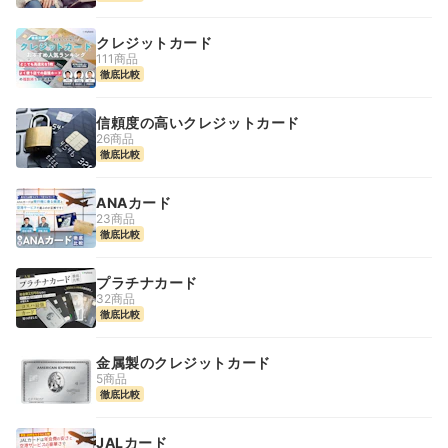
クレジットカード
111商品
徹底比較
信頼度の高いクレジットカード
26商品
徹底比較
ANAカード
23商品
徹底比較
プラチナカード
32商品
徹底比較
金属製のクレジットカード
5商品
徹底比較
JALカード