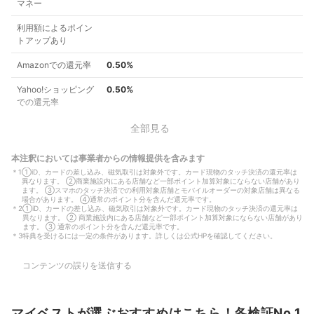
マネー
利用額によるポイン
トアップあり
Amazonでの還元率
0.50%
Yahoo!ショッピング
0.50%
での還元率
全部見る
本注釈においては事業者からの情報提供を含みます
＊
1
①iD、カードの差し込み、磁気取引は対象外です。カード現物のタッチ決済の還元率は
異なります。 ②商業施設内にある店舗など一部ポイント加算対象にならない店舗があり
ます。 ③スマホのタッチ決済での利用対象店舗とモバイルオーダーの対象店舗は異なる
場合があります。 ④通常のポイント分を含んだ還元率です。
＊
2
①iD、カードの差し込み、磁気取引は対象外です。カード現物のタッチ決済の還元率は
異なります。 ② 商業施設内にある店舗など一部ポイント加算対象にならない店舗があり
ます。 ③ 通常のポイント分を含んだ還元率です。
＊
3
特典を受けるには一定の条件があります。詳しくは公式HPを確認してください。
コンテンツの誤りを送信する
マイベストが選ぶおすすめはこちら！各検証No.1