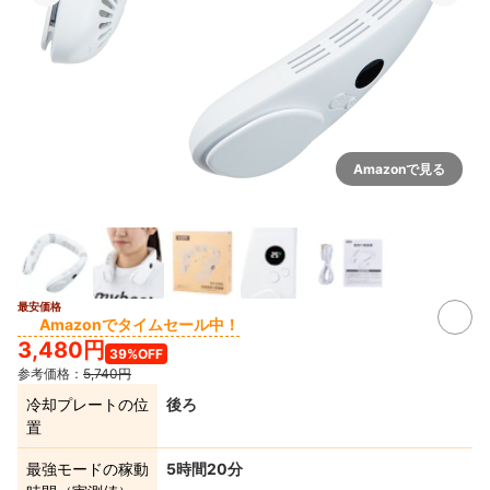
Amazonで見る
最安価格
Amazonでタイムセール中！
3,480円
39%OFF
参考価格：
5,740円
冷却プレートの位
後ろ
置
最強モードの稼動
5時間20分