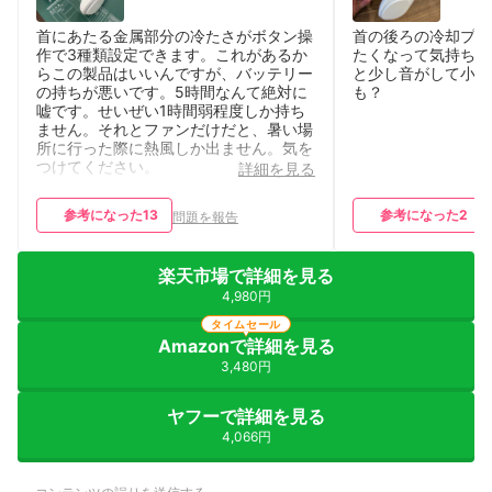
首にあたる金属部分の冷たさがボタン操
首の後ろの冷却プレ
作で3種類設定できます。これがあるか
たくなって気持ちい
らこの製品はいいんですが、バッテリー
と少し音がして小声
の持ちが悪いです。5時間なんて絶対に
も？
嘘です。せいぜい1時間弱程度しか持ち
ません。それとファンだけだと、暑い場
所に行った際に熱風しか出ません。気を
つけてください。
詳細を見る
参考になった
13
参考になった
2
問題を報告
楽天市場で詳細を見る
4,980円
タイムセール
Amazonで詳細を見る
3,480円
ヤフーで詳細を見る
4,066円