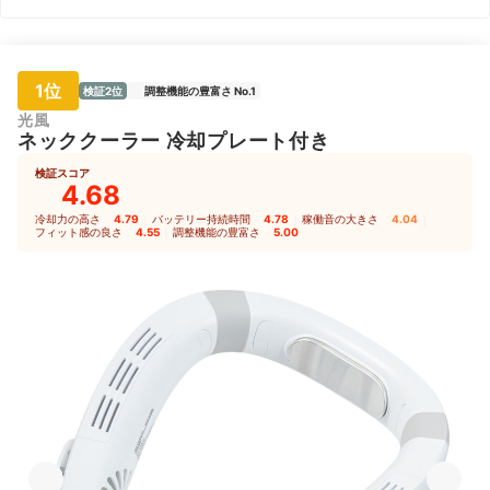
1位
検証2位
調整機能の豊富さ No.1
光風
ネッククーラー 冷却プレート付き
検証スコア
4.68
冷却力の高さ
4.79
｜
バッテリー持続時間
4.78
｜
稼働音の大きさ
4.04
｜
フィット感の良さ
4.55
｜
調整機能の豊富さ
5.00