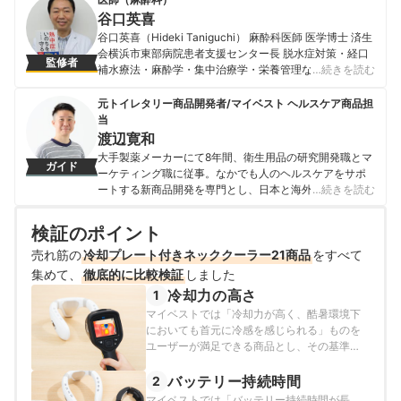
谷口英喜
谷口英喜（Hideki Taniguchi） 麻酔科医師 医学博士 済生
会横浜市東部病院患者支援センター長 脱水症対策・経口
監修者
補水療法・麻酔学・集中治療学・栄養管理などを専門領
…続きを読む
域とし、熱中症・脱水症に関する報道でマスコミに多数
出演中。熱中症に関する著書「熱中症からいのちを守
元トイレタリー商品開発者/マイベスト ヘルスケア商品担
る」「いのちを守る水分補給」「現代バテ 即効回復マ
当
ニュアル」「いのちを守る飲水学」ももつ。1991年福島
渡辺寛和
県立医科大学医学部卒業した後、横浜市立大学医学部麻
大手製薬メーカーにて8年間、衛生用品の研究開発職とマ
ガイド
酔科に入局。2011年神奈川県立保健福祉大学保健福祉学
ーケティング職に従事。なかでも人のヘルスケアをサポ
部教授を経て、2016年済生会横浜市東部病院患者支援セ
ートする新商品開発を専門とし、日本と海外を合わせて
…続きを読む
ンター長に就任。現在は、東京医療保健大学大学院客員
10製品以上の新製品発売に携わる。 マイベスト入社後は
教授、慶應義塾大学麻醉科学教室非常勤講師を務めてい
これまでの開発経験や商品知識を活かし、ヘルスケア商
検証のポイント
る。臨床栄養の生涯教育サイト谷口ゼミを開塾し、医療
品全般の比較検証を担当。「ユーザーが知りたいことを
従事者の生涯教育に邁進している。
売れ筋の
冷却プレート付きネッククーラー21商品
適切な検証に基づきわかりやすく提供する」をモットー
をすべて
谷口英喜のプロフィール
に、日々の業務に取り組んでいる。
集めて、
徹底的に比較検証
しました
渡辺寛和のプロフィール
冷却力の高さ
1
マイベストでは「冷却力が高く、酷暑環境下
においても首元に冷感を感じられる」ものを
ユーザーが満足できる商品とし、その基準を
15℃以下と定めて以下の方法で検証を行いま
した。
バッテリー持続時間
2
マイベストでは「バッテリー持続時間が長