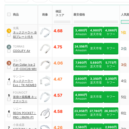
検証
人気
商品
画像
最安価格
スコア
光風
4.68
3,480円
4,980円
4,066円
1
1位
ネッククーラー 冷
Amazon
楽天市場
ヤフー
却プレート付き
4.75
24,556円
TORRAS
2
楽天市場
ヤフー
2位
Amazon
COOLiFY Air
エレス
4.06
7,980円
5,680円
5,773円
3
3位
iFan Collar Ice 2
Amazon
楽天市場
ヤフー
｜
IF-COIC26-WH
サンコー
4.47
2,600円
3,350円
3,350円
4
4位
ネッククーラー
Amazon
楽天市場
ヤフー
Evo
｜
TK-NEMB3
FOUNOCT
4.57
4,990円
5
楽天市場
ヤフー
5位
首掛け扇風機 ネッ
Amazon
ククーラー
ソニー
4.58
23,958円
27,780円
26,980円
6
6位
REON POCKET
｜
Amazon
楽天市場
ヤフー
PRO
｜
RNPK-P1
小泉成器
4.26
2,580円
2,990円
7
楽天市場