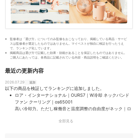
監修者は「選び方」についてのみ監修をおこなっており、掲載している商品・サービ
スは監修者が選定したものではありません。マイベストが独自に検証を行ったうえ
で、ランキング化しています。
掲載商品は選び方で記載した効果・効能があることを保証したものではありません。
ご購入にあたっては、各商品に記載されている内容・商品説明をご確認ください。
最近の更新内容
2026.07.29
追加
以下の商品を検証してランキングに追加しました。
ロア・インターナショナル｜OURS7｜W冷却 ネックバンド
ファン クーリング｜os65001
高い冷却力。ただし稼働音と温度調整の自由度がネック｜ロ
ア・インターナショナル「OURS7 W冷却 ネックバンドファ
全部見る
ン クーリング os65001」は、2025年に発売された首掛け式
のファンです。ファンの風と冷却プレートによるW冷却で、
首元の暑さ対策ができると謳っています。羽根のない構造で