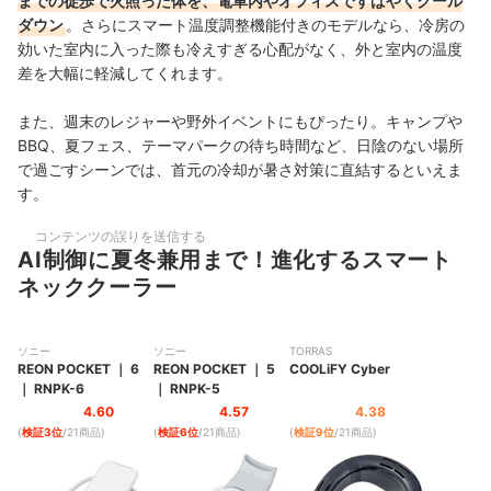
までの徒歩で火照った体を、電車内やオフィスですばやくクール
ダウン
。さらにスマート温度調整機能付きのモデルなら、冷房の
効いた室内に入った際も冷えすぎる心配がなく、外と室内の温度
差を大幅に軽減してくれます。
また、週末のレジャーや野外イベントにもぴったり。キャンプや
BBQ、夏フェス、テーマパークの待ち時間など、日陰のない場所
で過ごすシーンでは、首元の冷却が暑さ対策に直結するといえま
す。
コンテンツの誤りを送信する
AI制御に夏冬兼用まで！進化するスマート
ネッククーラー
ソニー
ソニー
TORRAS
REON POCKET
｜
6
REON POCKET
｜
5
COOLiFY Cyber
｜
RNPK-6
｜
RNPK-5
4.60
4.57
4.38
(
検証3位
/21商品
)
(
検証6位
/21商品
)
(
検証9位
/21商品
)