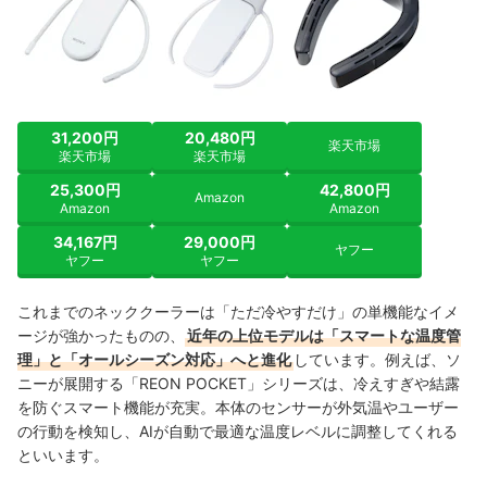
31,200円
20,480円
楽天市場
楽天市場
楽天市場
25,300円
42,800円
Amazon
Amazon
Amazon
34,167円
29,000円
ヤフー
ヤフー
ヤフー
これまでのネッククーラーは「ただ冷やすだけ」の単機能なイメ
ージが強かったものの、
近年の上位モデルは「スマートな温度管
理」と「オールシーズン対応」へと進化
しています。例えば、ソ
ニーが展開する「REON POCKET」シリーズは、冷えすぎや結露
を防ぐスマート機能が充実。本体のセンサーが外気温やユーザー
の行動を検知し、AIが自動で最適な温度レベルに調整してくれる
といいます。