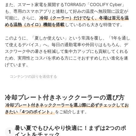
また、スマート家電を展開するTORRASの「COOLIFY Cyber」
も、専用のスマホアプリと連動して好みの温度へ無段階に設定が
可能に。さらに、
冷却（クーラー）だけでなく、冬場は首元を温
める温熱（カイロ）機能を搭載
しているのも大きな特徴です。
このように、「夏しか使えない」という常識を覆し、「1年を通し
て使えるデバイス」へ。毎日の通勤電車や外回りはもちろん、デ
スクワーク中の暑さを軽減して集中力アップにも貢献してくれる
ため、実用性とコスパを求める方にこそおすすめしたい進化を遂
げています。
コンテンツの誤りを送信する
冷却プレート付きネッククーラーの選び方
冷却プレート付きネッククーラーを選ぶ際に必ずチェックしてお
きたい「4つのポイント」
をご紹介します。
暑い夏でもひんやり快適に！まずは2つのポ
1
イントをチェック