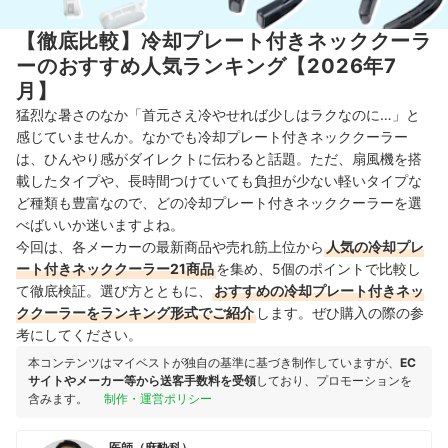
【徹底比較】冷却プレート付きネッククーラ
ーのおすすめ人気ランキング【2026年7
月】
猛烈な暑さのなか「首元さえ冷やせれば少しはラクなのに…」と
感じていませんか。なかでも冷却プレート付きネッククーラー
は、ひんやり感がダイレクトに伝わると話題。ただ、扇風機を搭
載したタイプや、長時間つけていても負担が少ない軽いタイプな
ど種類も豊富なので、どの冷却プレート付きネッククーラーを選
べばいいか迷いますよね。
今回は、各メーカーの最新商品や売れ筋上位から
人気の冷却プレ
ート付きネッククーラー21商品
を集め、5個のポイントで比較し
て徹底検証。選び方とともに、
おすすめの冷却プレート付きネッ
ククーラーをランキング形式でご紹介
します。ぜひ購入の際の参
考にしてください。
本コンテンツはマイベストが独自の基準に基づき制作していますが、
EC
サイトやメーカー等から送客手数料を受領
しており、プロモーションを
含みます。
制作・運営ポリシー
医師（麻酔科）