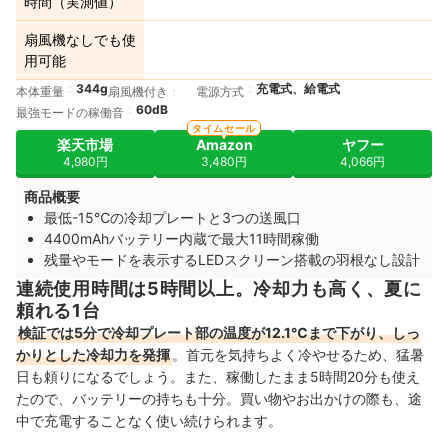
時間（実測値）
扇風機なしでも使
用可能
344g
充電式、給電式
本体重量
扇風機付き
電源方式
60dB
最強モードの稼働音
タイムセール
楽天市場
Amazon
ヤフー
4,980円
3,480円
4,066円
商品概要
最低-15℃の冷却プレートと3つの送風口
4400mAhバッテリー内蔵で最大11時間稼働
残量やモードを表示するLEDスクリーン搭載の羽根なし設計
連続使用時間は5時間以上。冷却力も高く、夏に
頼れる1台
検証では5分で冷却プレート部の温度が12.1℃まで下がり、しっ
かりとした冷却力を発揮
。首元を気持ちよく冷やせるため、猛暑
日も頼りになるでしょう。また、稼働したまま5時間20分も使え
たので、バッテリーの持ちも十分。買い物やお出かけの際も、途
中で充電することなく使い続けられます。