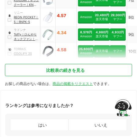
7位
KOIZUMI
｜
ネック
Amazon
ヤフー
クーラー
｜
KNC-
0511/W
ソニー
4.57
20,480円
29,000円
8
Amazon
8位
REON POCKET
｜
楽天市場
ヤフー
5
｜
RNPK-5
ラドンナ
4.34
6,578円
4,980円
4,932円
9
9位
Toffy
｜
ひんやり
Amazon
楽天市場
ヤフー
ネックファン
｜
HFN15-SML
25,800円
TORRAS
4.58
10
楽天市場
ヤフー
10位
Amazon
COOLiFY 2S
比較表の続きを見る
お探しの商品がない場合は、
商品の掲載をリクエスト
できます。
ランキングは参考になりましたか？
はい
いいえ