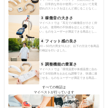
く、日常的な外出や使用シーンにおいて充電
切れのストレスをほとんど感じることなく、
安定した冷却機能を活用できる」ものをユー
ザーが満足できる商品とし、以下の方法で検
稼働音の大きさ
3
証を行いました。
マイベストでは「耳元での稼働音が小さく抑
えられ、使用時の不快感をほとんど感じな
い」ものをユーザーが満足できる商品とし、
以下の方法で検証を行いました。
フィット感の良さ
4
20～50代の男女10人が、以下の方法で各商品
の検証を行いました。
調整機能の豊富さ
5
マイベストでは「環境温度や体感温度に合わ
せて冷却効果をおおむね調整でき、快適に過
ごせる」ものをユーザーが満足できる商品と
し、以下の方法で検証を行いました。
すべての検証は
マイベストが行っています