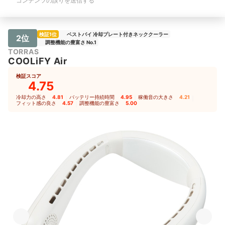
コンテンツの誤りを送信する
検証1位
ベストバイ 冷却プレート付きネッククーラー
2位
調整機能の豊富さ No.1
TORRAS
COOLiFY Air
検証スコア
4.75
冷却力の高さ
4.81
｜
バッテリー持続時間
4.95
｜
稼働音の大きさ
4.21
｜
フィット感の良さ
4.57
｜
調整機能の豊富さ
5.00