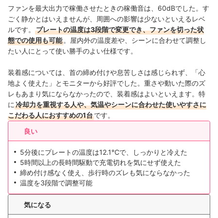
ファンを最大出力で稼働させたときの稼働音は、60dBでした。す
ごく静かとはいえませんが、周囲への影響は少ないといえるレベ
ルです。
プレートの温度は3段階で変更でき、ファンを切った状
態での使用も可能
。屋内外の温度差や、シーンに合わせて調整し
たい人にとって使い勝手のよい仕様です。
装着感については、首の締め付けや息苦しさは感じられず、「心
地よく使えた」とモニターから好評でした。重さや動いた際のズ
レもあまり気にならなかったので、装着感はよいといえます。特
に
冷却力を重視する人や、気温やシーンに合わせた使いやすさに
こだわる人におすすめの1台
です。
良い
5分後にプレートの温度は12.1℃で、しっかりと冷えた
5時間以上の長時間駆動で充電切れを気にせず使えた
締め付け感なく使え、歩行時のズレも気にならなかった
温度を3段階で調整可能
気になる