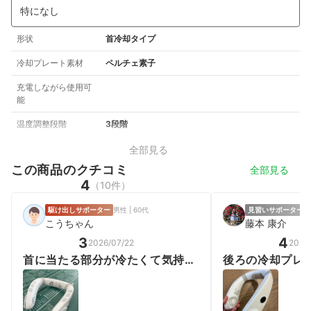
特になし
形状
首冷却タイプ
冷却プレート素材
ペルチェ素子
充電しながら使用可
能
温度調整段階
3段階
全部見る
この商品のクチコミ
全部見る
4
（10件）
駆け出しサポーター
男性 | 60代
見習いサポーター
男
こうちゃん
藤本 康介
3
4
2026/07/22
2026
首に当たる部分が冷たくて気持ち
後ろの冷却プレ
いいです
持ちいい