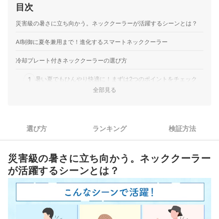
目次
髪を巻き込み…
LINKS｜氷脈ファン ネッククーラー｜LOJ-FB18-WH
災害級の暑さに立ち向かう。ネッククーラーが活躍するシーンとは？
冷却プレートとファンで首元をひんやり。3段階の温度調整
も魅力｜LINKS「氷脈ファン ネッククーラー LOJ-FB18-
AI制御に夏冬兼用まで！進化するスマートネッククーラー
WH」は、2026年モデルとして登場したファン付きのネック
冷却プレート付きネッククーラーの選び方
クーラーです。 約3秒で冷える冷却プレートとハイパワーな
ダブルモーター送風で、ひんやり感と涼風を同時に実感でき
1
暑い夏でもひんやり快適に！まずは2つのポイントをチェック
ると謳っています。冷却…
全部見る
Troston｜ネッククーラー
充電残量を気にせず使いたいなら、バッテリーに繋げながら使
2
ファンあり・なしのどちらでも使用可。稼働音が気になった
えるものがおすすめ
｜Troston「ネッククーラー」は、左右の冷却プレートと上
3
下のファンを組み合わせ、首元をひんやり冷やせる首かけタ
首や肩への負担を減らしたいなら重さもチェック
選び方
ランキング
検証方法
イプの商品です。冷却プレートにはペルチェ素子を採用し、
使用時のストレスを減らすために稼働音と操作性も確認してお
ファンとあわせて首まわりを広く冷やせると謳っています。
4
こう
災害級の暑さに立ち向かう。ネッククーラー
マイナスイオン機能やType…
ソニー｜REON POCKET｜6｜RNPK-6
が活躍するシーンとは？
冷却プレート付きネッククーラー全21商品おすすめ人気ランキング
連続使用時間は4時間40分。125gと軽く首元をひんやり冷や
売れ筋の人気冷却プレート付きネッククーラー全21商品を徹底比較！
せる｜ソニー「REON POCKET 6 RNPK-6」は、首元から背
中の冷却プレートで体表面をひんやり冷やすウェアラブルデ
ネッククーラーとネックファンのどちらがよい？
バイスです。2026年に発売され、従来モデルより小型化され