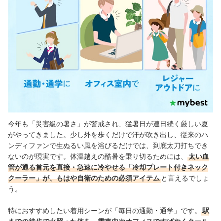
たと発表されています。本体は約125gと軽く、ストラップホ
ネッククーラーの冷却プレートは冷却効果がある？
ールやカラビナ…
ネッククーラーは何時間もつ？
他の暑さ対策グッズはこちらをチェック！
冷却プレート付きネッククーラーの売れ筋ランキングもチェック！
今年も「災害級の暑さ」が警戒され、猛暑日が連日続く厳しい夏
がやってきました。少し外を歩くだけで汗が吹き出し、従来のハ
ンディファンで生ぬるい風を浴びるだけでは、到底太刀打ちでき
ないのが現実です。体温越えの酷暑を乗り切るためには、
太い血
管が通る首元を直接・急速に冷やせる「冷却プレート付きネック
クーラー」が、もはや自衛のための必須アイテム
と言えるでしょ
う。
特におすすめしたい着用シーンが「毎日の通勤・通学」です。
駅