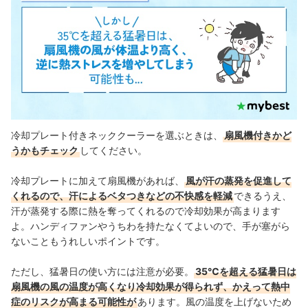
冷却プレート付きネッククーラーを選ぶときは、
扇風機付きかど
うかもチェック
してください。
冷却プレートに加えて扇風機があれば、
風が汗の蒸発を促進して
くれるので、汗によるベタつきなどの不快感を軽減
できるうえ、
汗が蒸発する際に熱を奪ってくれるので冷却効果が高まります
よ。ハンディファンやうちわを持たなくてよいので、手が塞がら
ないこともうれしいポイントです。
ただし、猛暑日の使い方には注意が必要。
35℃を超える猛暑日は
扇風機の風の温度が高くなり冷却効果が得られず、かえって熱中
症のリスクが高まる可能性が
あります。風の温度を上げないため