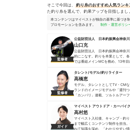
そこで今回は、
釣り糸
のおすすめ人気ランキ
た釣り糸を選んで、釣果アップを目指しまし
本コンテンツはマイベストが独自の基準に基づき
プロモーションを含みます。
制作・運営ポリシ
公益財団法人 日本釣振興会神奈川
山口充
公益財団法人 日本釣振興会神奈川
的にこなす。釣りを本業として、各
監修者
では番組メインMCを務め、13年
な記録にチャレンジ。太刀魚・ヒラメ
身の記録を上回る、太刀魚190セン
タレント/モデル/釣りライター
山口充のプロフィール
高橋恵
モデル、タレントとしてTV・CM
ランドのイメージモデルや「週刊つ
監修者
「カンパリ」連載、ソルトルアーフィ
ショアマガジン」等の雑誌や新聞に
（AOW）の資格を持つ。 「とっても♡めーこ
マイベスト アウトドア・カーバイ
高橋恵のプロフィール
高村悠
マイベスト入社後、キャンプ・釣り
まで幅広くコンテンツ制作を担当。
ガイド
ねて知識を深め、「わかりやすい情