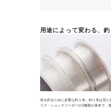
3
号数は釣りたい魚や仕掛けの重さに合わせ
4
カラーにも注目して選ぼう
用途によって変わる、釣
釣り糸全139商品おすすめ人気ランキング
まずはこれだけ！基本の結び方を覚えよう
ターゲット別の釣り糸もチェック！
釣り糸の売れ筋ランキングもチェック！
魚を釣るために必要な釣り糸。釣り糸は見た
リス・ショックリーダーの3種類が基本で、