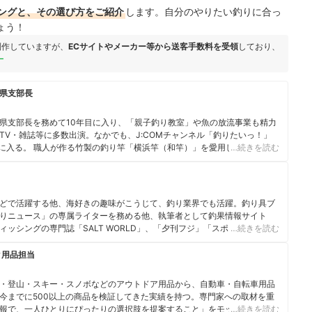
ングと、その選び方をご紹介
します。自分のやりたい釣りに合っ
ょう！
制作していますが、
ECサイトやメーカー等から送客手数料を受領
しており、
ー
県支部長
県支部長を務めて10年目に入り、「親子釣り教室」や魚の放流事業も精力
TV・雑誌等に多数出演。なかでも、J:COMチャンネル「釣りたいっ！」
目に入る。 職人が作る竹製の釣り竿「横浜竿（和竿）」を愛用し、さまざま
…続きを読む
などのJGFA日本記録を獲得した。さらに2020年9月中旬、鹿児島で自
チ5.13キロを横浜竿で釣り上げ、IGFA世界新記録を樹立した。
などで活躍する他、海好きの趣味がこうじて、釣り業界でも活躍。釣り具ブ
りニュース」の専属ライターを務める他、執筆者として釣果情報サイト
ッシングの専門誌「SALT WORLD」、「夕刊フジ」「スポニチ」「オフ
…続きを読む
多数掲載。公認釣りインストラクター、スキューバダイビングライセンス
」のブログ：https://ameblo.jp/megu-u11
ク用品担当
・登山・スキー・スノボなどのアウトドア用品から、自動車・自転車用品
今までに500以上の商品を検証してきた実績を持つ。専門家への取材を重
報で、一人ひとりにぴったりの選択肢を提案すること」をモットーに、コ
…続きを読む