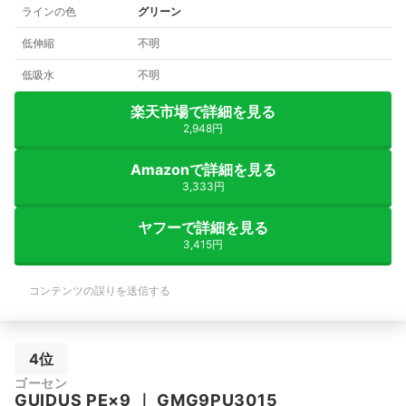
ラインの色
グリーン
低伸縮
不明
低吸水
不明
楽天市場で詳細を見る
2,948円
Amazonで詳細を見る
3,333円
ヤフーで詳細を見る
3,415円
コンテンツの誤りを送信する
4位
ゴーセン
GUIDUS PE×9
｜
GMG9PU3015