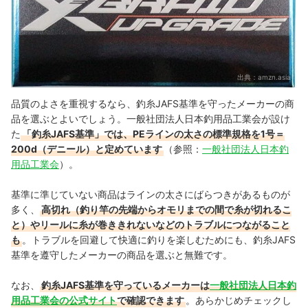
出典：
amzn.asia
品質のよさを重視するなら、釣糸JAFS基準を守ったメーカーの商
品を選ぶとよいでしょう。一般社団法人日本釣用品工業会が設け
た
「釣糸JAFS基準」では、PEラインの太さの標準規格を1号＝
200d（デニール）と定めています
（参照：
一般社団法人日本釣
用品工業会
）。
基準に準じていない商品はラインの太さにばらつきがあるものが
多く、
高切れ（釣り竿の先端からオモリまでの間で糸が切れるこ
と）やリールに糸が巻ききれないなどのトラブルにつながること
も
。トラブルを回避して快適に釣りを楽しむためにも、釣糸JAFS
基準を遵守したメーカーの商品を選ぶと無難です。
なお、
釣糸JAFS基準を守っているメーカーは
一般社団法人日本釣
用品工業会の公式サイト
で確認できます
。あらかじめチェックし