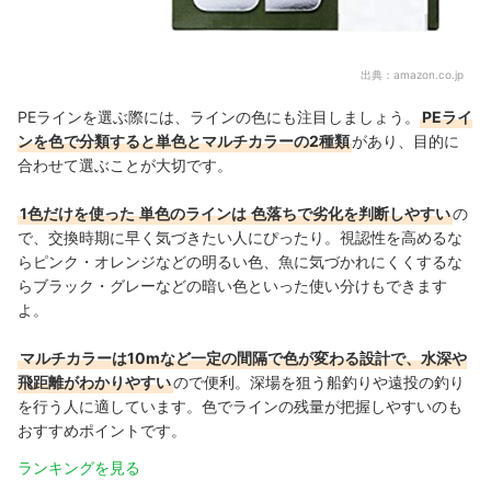
出典：
amazon.co.jp
PEラインを選ぶ際には、ラインの色にも注目しましょう。
PEライ
ンを色で分類すると単色とマルチカラーの2種類
があり、目的に
合わせて選ぶことが大切です。
1色だけを使った
単色のラインは
色落ちで劣化を判断しやすい
の
で、交換時期に早く気づきたい人にぴったり。視認性を高めるな
らピンク・オレンジなどの明るい色、魚に気づかれにくくするな
らブラック・グレーなどの暗い色といった使い分けもできます
よ。
マルチカラーは10mなど一定の間隔で色が変わる設計で、水深や
飛距離がわかりやすい
ので便利。深場を狙う船釣りや遠投の釣り
を行う人に適しています。色でラインの残量が把握しやすいのも
おすすめポイントです。
ランキングを見る