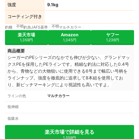
強度
9.1kg
コーティング付き
不明
不明
釣種
釣糸JAFS基準
マルチカラー
楽天市場
Amazon
ヤフー
1,359円
1,345円
1,236円
商品概要
シーガーのPEシリーズのなかでも伸びが少ない、グランドマッ
クスPEを採用したPEラインです。精細な釣法に対応した0.4号
から、青物などの大物狙いに使用できる6号まで幅広い号柄を
ラインナップ。強度を徹底的に追求して8本組を使用してお
り、新ピッチマーキングにより視認性も高いですよ。
ラインの色
マルチカラー
低伸縮
低吸水
楽天市場で詳細を見る
1,359円