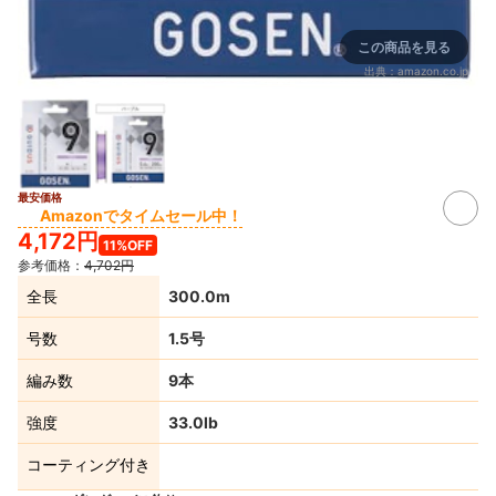
この商品を見る
出典：
amazon.co.jp
最安価格
Amazonでタイムセール中！
4,172円
11%OFF
参考価格：
4,702円
全長
300.0m
号数
1.5号
編み数
9本
強度
33.0lb
コーティング付き