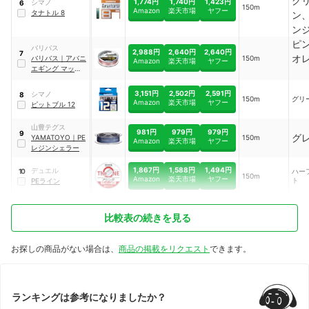
グ
1,774円
1,740円
1,423円
シマノ
6
150m
Amazon
楽天市場
ヤフー
タナトル 8
ン
ン
ピ
バリバス
2,988円
2,640円
2,640円
7
オ
バリバス
｜
アバニ
150m
Amazon
楽天市場
ヤフー
エギング マックス
パワーPE X8
3,151円
2,502円
2,591円
シマノ
8
150m
グリ
Amazon
楽天市場
ヤフー
ピットブル 12
山豊テグス
981円
979円
979円
9
グ
YAMATOYO
｜
PE
150m
Amazon
楽天市場
ヤフー
レジンシェラー
1,867円
1,588円
1,494円
デュエル
ハー
10
150m
Amazon
楽天市場
ヤフー
ト
PEライン
比較表の続きを見る
お探しの商品がない場合は、
商品の掲載をリクエスト
できます。
ランキングは参考になりましたか？