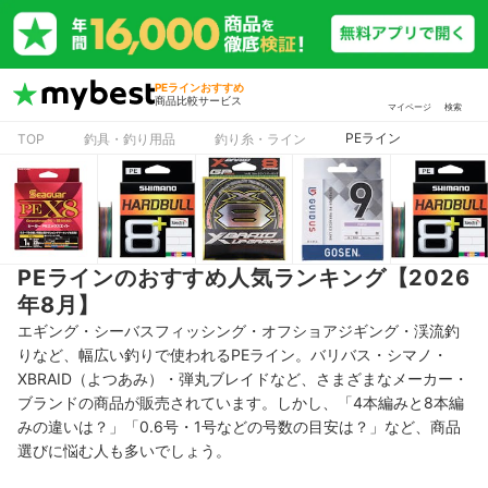
PEラインおすすめ
商品比較サービス
マイページ
検索
PEライン
TOP
釣具・釣り用品
釣り糸・ライン
PEラインのおすすめ人気ランキング【2026
年8月】
エギング・シーバスフィッシング・オフショアジギング・渓流釣
りなど、幅広い釣りで使われるPEライン。バリバス・シマノ・
XBRAID（よつあみ）・弾丸ブレイドなど、さまざまなメーカー・
ブランドの商品が販売されています。しかし、「4本編みと8本編
みの違いは？」「0.6号・1号などの号数の目安は？」など、商品
選びに悩む人も多いでしょう。