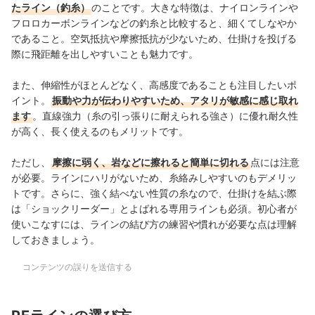
たライン（釣糸）
のことです。大きな特徴は、ナイロンラインや
フロロカーボンラインなどの釣糸と比較すると、細くてしなやか
であること。空気抵抗や摩擦抵抗が少ないため、仕掛けを投げる
際に飛距離を出しやすいことも魅力です。
また、伸縮性がほとんどなく、高感度であることも注目したいポ
イント。
振動や力が伝わりやすいため、アタリが敏感に感じ取れ
ます
。直線強力（糸の引っ張りに耐えられる強さ）に優れ耐久性
が高く、長く使えるのもメリットです。
ただし、
摩擦に弱く、岩などに擦れると簡単に切れる
点には注意
が必要。ラインにハリがないため、糸絡みしやすいのもデメリッ
トです。さらに、強く結べない性質の糸なので、仕掛けを結ぶ際
は「ショックリーダー」とよばれる専用ラインも必須。初心者が
使いこなすには、ラインの結び方の練習や慣れが必要な点は理解
しておきましょう。
コンテンツの誤りを送信する