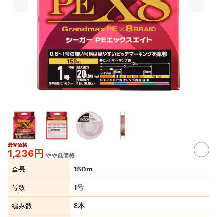
最安価格
1,236円
やや低価格
全長
150m
号数
1号
編み数
8本