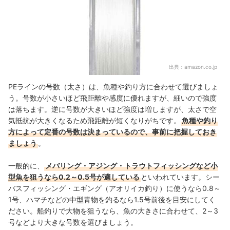
出典：
amazon.co.jp
PEラインの号数（太さ）は、魚種や釣り方に合わせて選びましょ
う。号数が小さいほど飛距離や感度に優れますが、細いので強度
は落ちます。逆に号数が大きいほど強度は増しますが、太さで空
気抵抗が大きくなるため飛距離が短くなりがちです。
魚種や釣り
方によって定番の号数は決まっているので、事前に把握しておき
ましょう
。
一般的に、
メバリング・アジング
・トラウトフィッシング
など小
型魚を狙うなら0.2～0.5号が適している
といわれています。シー
バスフィッシング・エギング（アオリイカ釣り）に使うなら0.8～
1号、ハマチなどの中型青物を釣るなら1.5号前後を目安にしてく
ださい。船釣りで大物を狙うなら、魚の大きさに合わせて、2～3
号などより大きな号数を選びましょう。