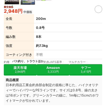
最安価格
2,948円
中価格
全長
200m
号数
0.8号
編み数
8本
強度
約7.3kg
コーティング付き
不明
バス釣り、トラウトほか
釣種
釣糸JAFS基準
マルチカラー
楽天市場
Amazon
ヤフー
2,948円
3,333円
3,415円
商品概要
日本釣用品工業会釣糸部会制定の規格に準じた、ハイクオリテ
ィーでハイパワーなPEラインです。サイズは0.8号、線の太さ
は16ポンドです。グリーンカラーの線に、1
m毎に15cmのホワ
イトマークが引かれています。