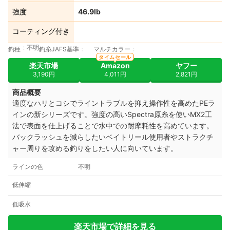
強度
46.9lb
コーティング付き
不明
釣種
釣糸JAFS基準
マルチカラー
タイムセール
楽天市場
Amazon
ヤフー
3,190円
4,011円
2,821円
商品概要
適度なハリとコシでライントラブルを抑え操作性を高めたPEラ
インの新シリーズです。強度の高いSpectra原糸を使いMX2工
法で表面を仕上げることで水中での耐摩耗性を高めています。
バックラッシュを減らしたいベイトリール使用者やストラクチ
ャー周りを攻める釣りをしたい人に向いています。
ラインの色
不明
低伸縮
低吸水
楽天市場で詳細を見る