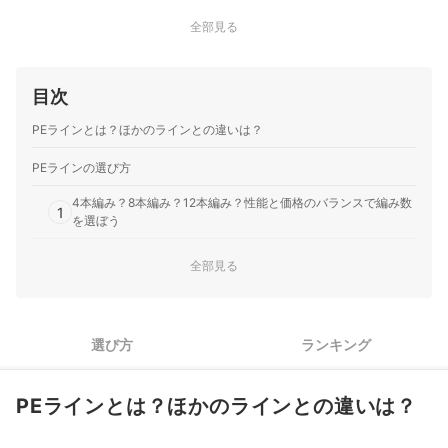
全部見る
目次
PEラインとは？ほかのラインとの違いは？
PEラインの選び方
4本編み？8本編み？12本編み？性能と価格のバランスで編み数
1
を選ぼう
2
号数（太さ）は魚種・釣り方に合わせてチョイス
全部見る
長さは100～300mの4種類が主流。リールにぴったり巻けるも
3
のを
選び方
ランキング
初心者には、コーティングが施された商品がおすすめ。ハリが
4
あって扱いやすい
PEラインとは？ほかのラインとの違いは？
5
単色？マルチカラー？目的に合わせて色を選択しよう
6
釣糸JAFS基準を守ったメーカーの商品を選ぼう