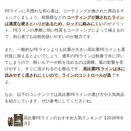
PEラインに不慣れな初心者は、コーティングが施された商品をチ
ェックしましょう。樹脂膜などの
コーティングが施されたライン
は適度な硬さとハリがあるため、ロッドに絡みにくい
のがメリッ
ト。PEラインの摩擦に弱い性質もコーティングによって補えるの
で、初心者でも比較的扱いやすいのが魅力です。
また、一般的なPEラインよりも比重が大きい高比重PEラインも選
択肢に加えるとよいでしょう。通常のPEラインは軽量で水に浮い
てしまうので、軽いルアーや餌を沈めるのは困難。風の影響を受
けやすく、すぐに流されるのも難点です。
高比重PEラインは水に
沈みやすく流されにくいので、ラインのコントロールが楽
です
よ。
なお、以下のコンテンツでは高比重PEラインの選び方や人気商品
を紹介しています。ぜひ参考にしてくださいね。
高比重PEラインのおすすめ人気ランキング【2026年8
月】