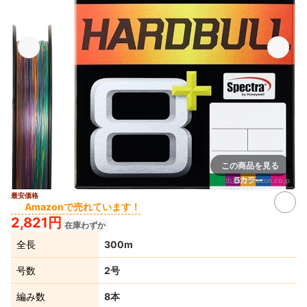
この商品を見る
出典：
amazon.co.jp
最安価格
Amazonで売れています！
2,821円
在庫わずか
全長
300m
号数
2号
編み数
8本