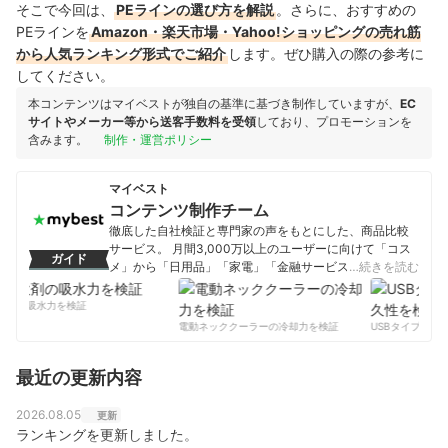
そこで今回は、
PEラインの選び方を解説
。さらに、おすすめの
PEラインを
Amazon・楽天市場・Yahoo!ショッピングの売れ筋
から人気ランキング形式でご紹介
します。ぜひ購入の際の参考に
してください。
本コンテンツはマイベストが独自の基準に基づき制作していますが、
EC
サイトやメーカー等から送客手数料を受領
しており、プロモーションを
含みます。
制作・運営ポリシー
マイベスト
コンテンツ制作チーム
徹底した自社検証と専門家の声をもとにした、商品比較
サービス。 月間3,000万以上のユーザーに向けて「コス
ガイド
メ」から「日用品」「家電」「金融サービス」まで、ベ
…続きを読む
ストな商品を選んでもらうために、毎日コンテンツを制
作中。
剤の吸水力を検証
コンテンツ制作チームのプロフィール
電動ネッククーラーの冷却力を検証
USBタイプCケー
最近の更新内容
2026.08.05
更新
ランキングを更新しました。