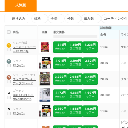
人気順
絞り込み
価格
全長
号数
編み数
コーティング付
詳細情報
商品
画像
最安価格
全長
ライ
クレハ合繊
1,345円
1,359円
1,236円
1
シーガー
｜
シーガ
150m
マル
Amazon
楽天市場
ヤフー
ーPE X8 1号
150m
｜
‎SPEX8151
4,011円
3,190円
2,821円
シマノ
2
300m
不明
Amazon
楽天市場
ヤフー
PEライン
ワイ・ジー・ケイ
3,333円
2,948円
3,415円
3
エックスブレイド
200m
グリ
Amazon
楽天市場
ヤフー
アップグレード
X8
ゴーセン
4,172円
4,661円
4,697円
4
GUIDUS PE×9
｜
300.0m
パー
Amazon
楽天市場
ヤフー
GMG9PU3015
2,360円
1,848円
1,830円
シマノ
5
150m
不明
Amazon
楽天市場
ヤフー
PEライン
ピ