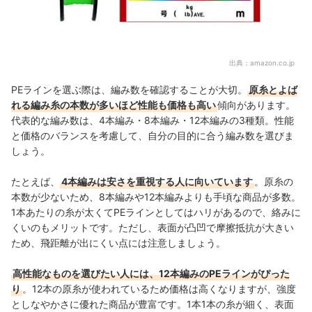
出典：
amazon.co.jp
PEラインを選ぶ際は、編み数を確認することが大切。
原糸とよば
れる編み糸の本数が多いほど性能も価格も高い
傾向があります。
代表的な編み数は、4本編み・8本編み・12本編みの3種類。性能
と価格のバランスを考慮して、自分の目的に合う編み数を選びま
しょう。
たとえば、
4本編みは安さを重視する人に向いています
。原糸の
本数が少ないため、8本編みや12本編みよりも手頃な商品が多数。
1本あたりの糸が太くてPEラインとしてはハリがあるので、絡みに
くいのもメリットです。ただし、表面が凸凹で摩擦抵抗が大きい
ため、飛距離が出にくい点には注意しましょう。
高性能なものを選びたい人には、12本編みのPEラインがぴった
り
。12本の原糸が使われているため価格は高くなりますが、強度
としなやかさに優れた商品が豊富です。1本1本の糸が細く、表面