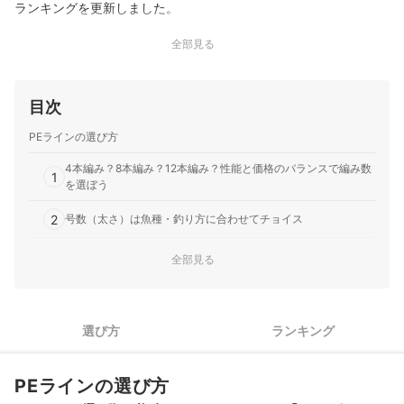
ランキングを更新しました。
全部見る
目次
PEラインの選び方
4本編み？8本編み？12本編み？性能と価格のバランスで編み数
1
を選ぼう
2
号数（太さ）は魚種・釣り方に合わせてチョイス
長さは100～300mの4種類が主流。リールにぴったり巻けるも
全部見る
3
のを
初心者には、コーティングが施された商品がおすすめ。ハリが
4
あって扱いやすい
選び方
ランキング
5
単色？マルチカラー？目的に合わせて色を選択しよう
PEラインの選び方
6
釣糸JAFS基準を守ったメーカーの商品を選ぼう