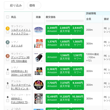
絞り込み
価格
詳細情報
商品
画像
最安価格
全長
素材
サンライン
3,399円
2,860円
2,640円
PE
1
ソルティメイト
｜
200m
Amazon
楽天市場
ヤフー
レン
キャストアウェイ
PE
1,576円
1,650円
1,500円
シマノ
PE
2
300m
Amazon
楽天市場
ヤフー
レン
タナトル4
サンライン
1200m連結
1,199円
1,197円
PE
3
Amazon
ディープワン X8
（100ｍ
楽天市場
ヤフー
レン
×12）
3号 100m連結
シマノ
3,588円
3,190円
2,821円
PE
4
HARDBULL 8+
300m
Amazon
楽天市場
ヤフー
レン
300m
｜
LD-M78Y
デュエル
7,700円
7,370円
6,640円
PE
5
モンスターゲーム
300m
Amazon
楽天市場
ヤフー
レン
9
｜
PEライン キャ
スティング
｜
ワイ・ジー・ケー
H4546-PP
12,495円
11,220円
10,580円
PE
6
XBRAID
｜
300m
Amazon
楽天市場
ヤフー
レン
FULLDRAG TSR
X8
よつあみ