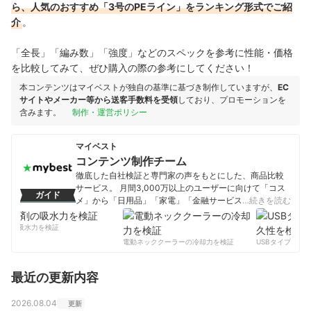
ら、人気のおすすめ「3号のPEライン」をランキング形式でご紹
介
。
「全長」「編み数」「強度」などのスペックを参考に性能・価格
を比較してみて、ぜひ購入の際の参考にしてください！
本コンテンツはマイベストが独自の基準に基づき制作していますが、
EC
サイトやメーカー等から送客手数料を受領
しており、プロモーションを
含みます。
制作・運営ポリシー
マイベスト
コンテンツ制作チーム
徹底した自社検証と専門家の声をもとにした、商品比較
サービス。 月間3,000万以上のユーザーに向けて「コス
ガイド
メ」から「日用品」「家電」「金融サービス」まで、ベ
…続きを読む
ストな商品を選んでもらうために、毎日コンテンツを制
作中。
剤の吸水力を検証
コンテンツ制作チームのプロフィール
電動ネッククーラーの冷却力を検証
USBタイプCケー
最近の更新内容
2026.08.04
更新