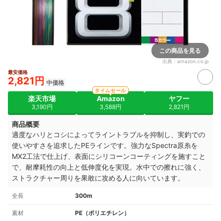
この商品を見る
出典：
amazon.co.jp
最安価格
2,821円
中価格
タイムセール
楽天市場
Amazon
ヤフー
3,190円
3,588円
2,821円
商品概要
適度なハリとコシによってライントラブルを抑制し、実釣での
使いやすさを追求したPEラインです。強力なSpectra原糸を
MX2工法で仕上げ、表面にシリコーンコーティングを施すこと
で、耐摩耗性の向上と低伸度化を実現。水中での擦れに強く、
ストラクチャー周りを果敢に攻める人に向いています。
全長
300m
素材
PE（ポリエチレン）