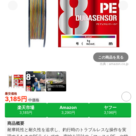
この商品を見る
出典：
amazon.co.jp
最安価格
3,185円
中価格
楽天市場
Amazon
ヤフー
3,185円
3,290円
3,196円
商品概要
耐摩耗性と耐久性を追求し、釣行時のトラブルレスな操作を実