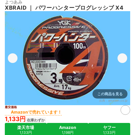
よつあみ
XBRAID
｜
パワーハンタープログレッシブ X4
この商品を見る
出典：
amazon.co.jp
最安価格
Amazonで売れています！
1,133円
在庫わずか
楽天市場
Amazon
ヤフー
1,133円
1,198円
1,133円