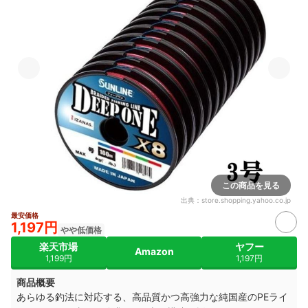
この商品を見る
出典：
store.shopping.yahoo.co.jp
最安価格
1,197円
やや低価格
楽天市場
ヤフー
Amazon
1,199円
1,197円
商品概要
あらゆる釣法に対応する、
高品質かつ高強力な純国産のPEライ