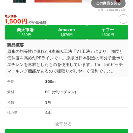
この商品を見る
出典：
amazon.co.jp
最安価格
1,500円
やや低価格
楽天市場
Amazon
ヤフー
1,650円
1,576円
1,500円
商品概要
原糸の均等性に優れた4本編み工法「VT工法」により、強度と
低伸度を高めた
PEラインです。原糸は日本製造の
高分子量ポリ
エチレンを素材としたもの
を使用しています。
1m、5mピッチ
マーキング機能があるので
棚取りがしやすく便利ですよ。
全長
300m
素材
PE（ポリエチレン）
号数
3号
編み数
4本
全部見る