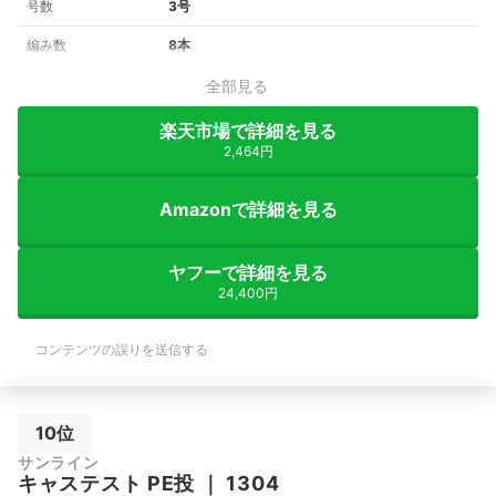
号数
3号
編み数
8本
全部見る
楽天市場で詳細を見る
2,464円
Amazonで詳細を見る
ヤフーで詳細を見る
24,400円
コンテンツの誤りを送信する
10位
サンライン
キャステスト PE投
｜
1304