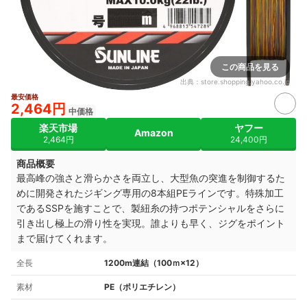
この商品を見る
出典：
store.shopping.yahoo.co.jp
最安価格
2,464円
中価格
楽天市場
ヤフー
Amazon
2,464円
24,400円
商品概要
最高峰の強さと滑らかさを両立し、大型魚の突進を制御するた
めに開発されたジギング専用の8本組PEラインです。特殊加工
であるSSPを施すことで、製紐糸の持つポテンシャルをさらに
引き出し極上の滑り性を実現。誰よりも早く、ジグをポイント
まで届けてくれます。
全長
1200m連結（100ｍ×12）
素材
PE（ポリエチレン）