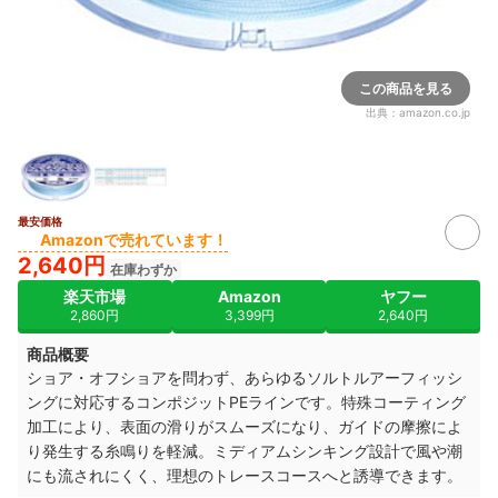
この商品を見る
出典：
amazon.co.jp
最安価格
Amazonで売れています！
2,640円
在庫わずか
楽天市場
Amazon
ヤフー
2,860円
3,399円
2,640円
商品概要
ショア・オフショアを問わず、あらゆるソルトルアーフィッシ
ングに対応するコンポジットPEラインです。特殊コーティング
加工により、表面の滑りがスムーズになり、ガイドの摩擦によ
り発生する糸鳴りを軽減。ミディアムシンキング設計で風や潮
にも流されにくく、理想のトレースコースへと誘導できます。