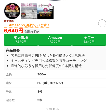
最安価格
Amazonで売れています！
6,640円
在庫わずか
楽天市場
Amazon
ヤフー
7,370円
7,700円
6,640円
商品概要
芯糸に超高強力PEを配した8+1構造とC.I.P.製法
キャスティング専用の編構造と特殊コーティング
直進的な芯糸を採用した低伸度の9本撚り構造
全長
300m
素材
PE（ポリエチレン）
号数
3号
編み数
9本
全部見る