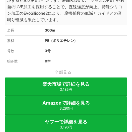
現するためのPEラインです。密編み設計の「マッスルPE」や独
自のUVF加工を採用することで、直線強度が向上。特殊シリコ
ン加工のEvoSilicone2により、摩擦係数の低減とガイドとの音
鳴り軽減も果たしています。
全長
300m
素材
PE（ポリエチレン）
号数
3号
編み数
8本
全部見る
楽天市場で詳細を見る
3,185円
Amazonで詳細を見る
3,290円
ヤフーで詳細を見る
3,196円