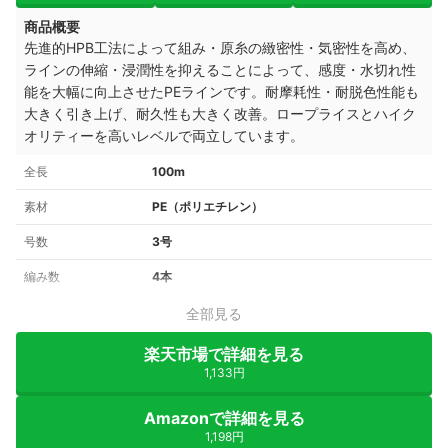
商品概要
先進的HPB工法によって組み・原糸の緻密性・気密性を高め、
ラインの伸縮・浸潤性を抑えることによって、感度・水切れ性
能を大幅に向上させたPEラインです。耐摩耗性・耐脱色性能も
大きく引き上げ、耐久性も大きく改善。ロープライスとハイク
オリティーを高いレベルで両立しています。
全長
100m
素材
PE（ポリエチレン）
号数
3号
編み数
4本
全部見る
楽天市場で詳細を見る
1,133円
Amazonで詳細を見る
1,198円