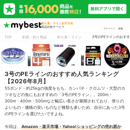
釣り糸・ラインおすすめ
商品比較サービス
マイページ
検索
3号のPEラインのおすす
TOP
釣具・釣り用品
釣り糸・ライン
3号のPEラインのおすすめ人気ランキング
【2026年8月】
55ポンド・約25kgの強度をもち、カンパチ・クロムツ・大型のカ
ツオなどの魚にもおすすめの「3号のPEライン」。200m・
300m・400m・500mなど幅広い長さが展開されており、滑りの
よいもの・価格の安いものなど種類も多いため、自分にあった3号
のPEラインを選びたいですよね。
今回は、
Amazon・楽天市場・Yahoo!ショッピングの売れ筋か