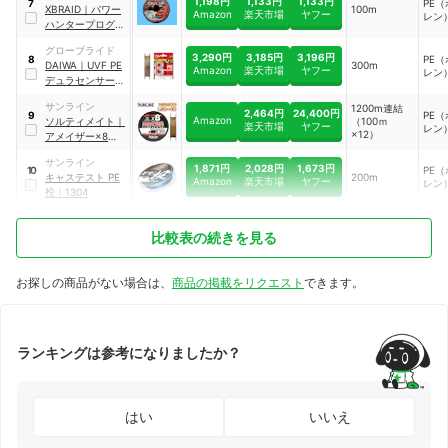
1,198円
1,133円
1,133円
PE
7
XBRAID
｜
パワー
100m
Amazon
楽天市場
ヤフー
レン
ハンタープログレ
ッシブ X4
グローブライド
3,290円
3,185円
3,196円
PE
8
DAIWA
｜
UVF PE
300m
Amazon
楽天市場
ヤフー
レン
デュラセンサー×8
＋Si² 5カラー 3-
サンライン
1200m連結
300
2,464円
24,400円
PE
9
Amazon
ソルティメイト
｜
（100ｍ
楽天市場
ヤフー
レン
×12）
アメイザー×8
100m 3号
サンライン
1,871円
2,028円
1,673円
PE
10
キャステスト PE
200m
Amazon
楽天市場
ヤフー
レン
投
｜
1304
比較表の続きを見る
お探しの商品がない場合は、
商品の掲載をリクエスト
できます。
ランキングは参考になりましたか？
はい
いいえ