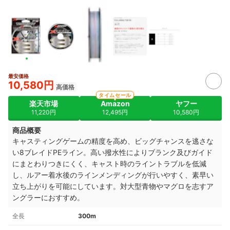
最安価格
10,580円
高価格
タイムセール
楽天市場
Amazon
ヤフー
11,220円
12,495円
10,580円
商品概要
キャスティングゲームの精度を高め、ビッグチャンスを逃さな
い8ブレイドPEライン。高い撥水性によりブランク及びガイド
にまとわりつきにくく、キャスト時のライントラブルを低減
し、ルアー着水後のラインメンディングが行いやすく、素早い
立ち上がりを可能にしています。対大型青物やマグロを志すア
ングラーにおすすめ。
全長
300m