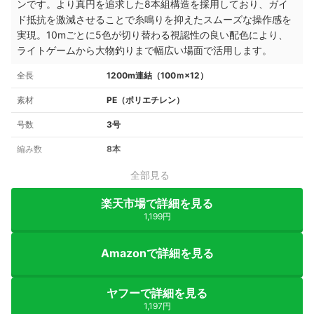
ンです。より真円を追求した8本組構造を採用しており、ガイ
ド抵抗を激減させることで糸鳴りを抑えたスムーズな操作感を
実現。10mごとに5色が切り替わる視認性の良い配色により、
ライトゲームから大物釣りまで幅広い場面で活用します。
全長
1200m連結（100ｍ×12）
素材
PE（ポリエチレン）
号数
3号
編み数
8本
全部見る
楽天市場で詳細を見る
1,199円
Amazonで詳細を見る
ヤフーで詳細を見る
1,197円