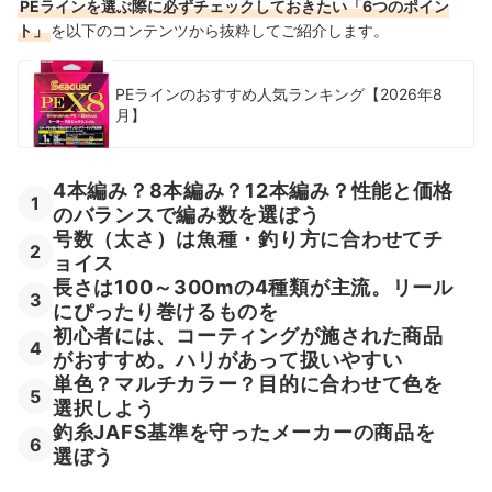
PEラインを選ぶ際に必ずチェックしておきたい「6つのポイン
3号のPEライン全16商品おすすめ人気ランキング
ト」
を以下のコンテンツから抜粋してご紹介します。
3号のPEラインの売れ筋ランキングもチェック！
PEラインのおすすめ人気ランキング【2026年8
月】
4本編み？8本編み？12本編み？性能と価格
1
のバランスで編み数を選ぼう
号数（太さ）は魚種・釣り方に合わせてチ
2
ョイス
長さは100～300mの4種類が主流。リール
3
にぴったり巻けるものを
初心者には、コーティングが施された商品
4
がおすすめ。ハリがあって扱いやすい
単色？マルチカラー？目的に合わせて色を
5
選択しよう
釣糸JAFS基準を守ったメーカーの商品を
6
選ぼう