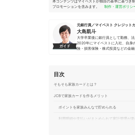
本コンテンツはマイベストが独自の基準に基づき
プロモーションを含みます。
制作・運営ポリシ
元銀行員／マイベスト クレジット
大島凱斗
大学卒業後に銀行員として勤務、法
2020年にマイベストに入社、自
ガイド
険・損害保険・株式投資などの金融
る。 また、Yahoo!ファイナン
大島凱斗のプロフィール
目次
そもそも家族カードとは？
JCBで家族カードを作るメリット
ポイントを家族みんなで貯められる
利用明細や支払いがまとめられて家計管理が楽
本会員同様のサービスが付帯