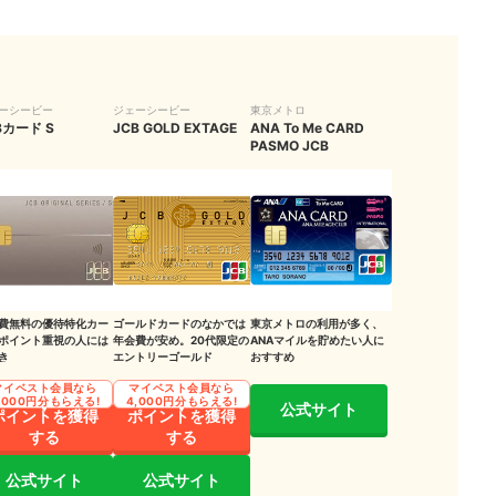
？
ーシービー
ジェーシービー
東京メトロ
Bカード S
JCB GOLD EXTAGE
ANA To Me CARD
PASMO JCB
実際に比較検証
費無料の優待特化カー
ゴールドカードのなかでは
東京メトロの利用が多く、
ポイント重視の人には
年会費が安め。20代限定の
ANAマイルを貯めたい人に
き
エントリーゴールド
おすすめ
マイベスト会員なら
マイベスト会員なら
,000円分もらえる!
4,000円分もらえる!
公式サイト
ポイントを獲得
ポイントを獲得
する
する
公式サイト
公式サイト