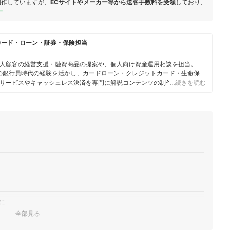
制作していますが、
ECサイトやメーカー等から送客手数料を受領
しており、
ー
カード・ローン・証券・保険担当
人顧客の経営支援・融資商品の提案や、個人向け資産運用相談を担当。
身の銀行員時代の経験を活かし、カードローン・クレジットカード・生命保
サービスやキャッシュレス決済を専門に解説コンテンツの制作を統括す
…続きを読む
スで借入や投資への疑問や基礎知識に関する連載も担当している。
に
全部見る