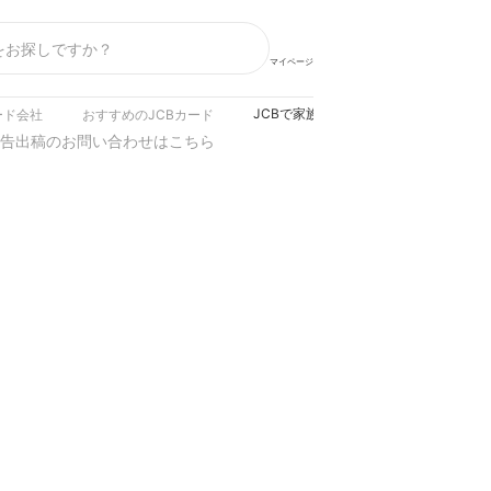
マイページ
JCBで家族カードを作るには？メリッ
ード会社
おすすめのJCBカード
告出稿のお問い合わせはこちら