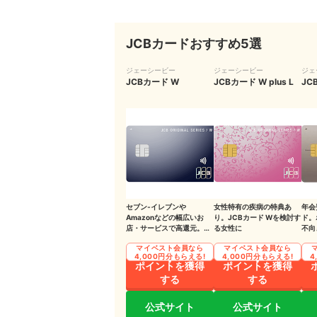
JCBの家族カードを利用するうえでの注意点
JCBカードおすすめ5選
家族カードを申し込む方法は？
家族カードを作るならどのJCBカードがおすすめ
ジェーシービー
ジェーシービー
ジェ
JCBカード W
JCBカード W plus L
JC
JCBカードWならポイントがザクザク貯まる
JCBゴールドで本会員と同じ優待サービスを！
最もおすすめのクレジットカードは？mybestが
JCBカードについてはこちらの情報もチェック
セブン‐イレブンや
女性特有の疾病の特典あ
年会
Amazonなどの幅広いお
り。JCBカード Wを検討す
ド。
店・サービスで高還元。初
る女性に
不向
心者や学生にもおすすめの
マイベスト会員なら
マイベスト会員なら
1枚
4,000円分もらえる!
4,000円分もらえる!
4
ポイントを獲得
ポイントを獲得
する
する
公式サイト
公式サイト