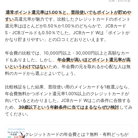
出典：
jcb.co.jp
通常ポイント還元率は1.00％と、普段使いでもポイントが貯めや
すい
高還元率が魅力です。比較したクレジットカードのポイント
還元率はほとんどが0.50％か1.00％のどちらかで、JCBカード
S・JCBゴールドも0.50％でした。JCBカード Wは「ポイントが
かなり貯まりやすい」との口コミどおりといえます。
年会費の比較では、10,000円以上・
30,000円以上と高額なカー
ドもありました。しかし、
年会費が高いほどポイント還元率が高
いというわけではない
ため、年会費の元を取れるか心配な人は無
料のカードから選ぶとよいでしょう。
比較検証をした結果、普段使い用のメインカードを1枚選ぶなら、
年会費無料かつポイント還元率1.00%以上のクレジットカードが
向いているとわかりました。JCBカード Wはこの条件に合致する
ため、
39歳以下という年齢条件に当てはまるならぜひ検討
してみ
てください。
クレジットカードの年会費とは？無料・有料どっちが