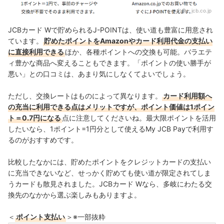
出典：
jcb.co.jp
JCBカード Wで貯められるJ-POINTは、使い道も豊富に用意され
ています。
貯めたポイントをAmazonやカード利用代金の支払い
に直接利用できる
ほか、各種ポイントへの交換も可能。バラエテ
ィ豊かな商品へ変えることもできます。「ポイントの使い勝手が
悪い」との口コミは、あまり気にしなくてよいでしょう。
ただし、交換レートはものによって異なります。
カード利用額へ
の充当に利用できる点はメリットですが、ポイント価値は1ポイン
ト＝0.7円になる
点に注意してくださいね。最大限ポイントを活用
したいなら、1ポイント=1円分として使えるMy JCB Payで利用す
るのがおすすめです。
比較したなかには、貯めたポイントをクレジットカードの支払い
に充当できないなど、せっかく貯めても使い道が限定されてしま
うカードも散見されました。
JCBカード Wなら、多岐にわたる交
換先のなかから選ぶ楽しみもありますよ。
＜
ポイント支払い
＞※一部抜粋