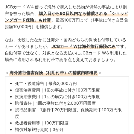
JCBカード Wを使って海外で購入した品物が偶然の事故により損
害を被った場合、
購入日から90日以内なら補償される「ショッピ
ングガード保険」も付帯
。最高100万円まで（1事故に付き自己負
担額10,000円）を補償します。
なお、
比較したなかには海外・国内どちらの保険も付帯している
カードがありましたが、
JCBカード Wは海外旅行保険のみ
です
。
自動付帯ではなく、
対象となる支払いにJCBカード Wを利用した
場合に適用される利用付帯である点も覚えておきましょう。
＜
海外旅行傷害保険（利用付帯）の補償内容概要
＞
死亡・後遺障害｜最高2,000万円
傷害治療費用｜1回の事故に付き100万円限度
疾病治療費用｜1回の病気に付き100万円限度
賠償責任｜1回の事故に付き2,000万円限度
携行品損害｜1旅行中20万円限度、保険期間中100万円限
度
救援者費用等｜100万円限度
補償対象旅行期間｜3か月