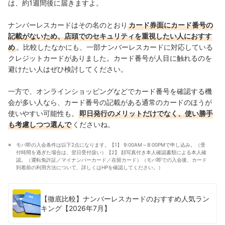
は、約1週間後に届きますよ。
ナンバーレスカードはその名のとおり
カード券面にカード番号の
記載がないため、店頭でのセキュリティを重視したい人におすす
め
。比較したなかにも、一部ナンバーレスカードに対応している
クレジットカードがありました。カード番号が人目に触れるのを
避けたい人はぜひ検討してください。
一方で、オンラインショッピングなどでカード番号を確認する機
会が多い人なら、カード番号の記載がある通常のカードのほうが
使いやすい可能性も。
即日発行のメリットだけでなく、使い勝手
も考慮しつつ選んで
くださいね。
モバ即の入会条件は以下2点になります。【1】 9:00AM～8:00PMで申し込み。（受
付時間を過ぎた場合は、翌日受付扱い）【2】 顔写真付き本人確認書類による本人確
認。（運転免許証／マイナンバーカード／在留カード）（モバ即での入会後、カード
到着前の利用方法について、詳しくはHPを確認してください。）
【徹底比較】ナンバーレスカードのおすすめ人気ラン
キング【2026年7月】