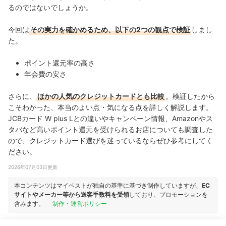
るのではないでしょうか。
今回は
その実力を確かめるため、以下の2つの観点で検証
しまし
た。
ポイント還元率の高さ
年会費の安さ
さらに、
ほかの人気のクレジットカードとも比較
。
検証したから
こそわかった、本当のよい点・気になる点を詳しく解説します。
JCBカード W plus Lとの違いやキャンペーン情報、Amazonやス
タバなど高いポイント還元を受けられるお店についても調査した
ので、クレジットカード選びを迷っているならぜひ参考にしてく
ださい。
2026年07月03日更新
本コンテンツはマイベストが独自の基準に基づき制作していますが、
EC
サイトやメーカー等から送客手数料を受領
しており、プロモーションを
含みます。
制作・運営ポリシー