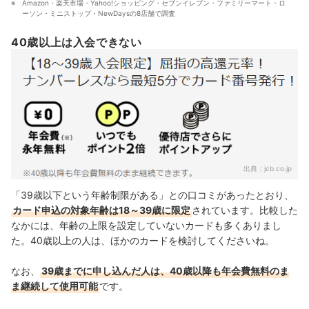
Amazon・楽天市場・Yahoo!ショッピング・セブンイレブン・ファミリーマート・ロ
ーソン・ミニストップ・NewDaysの8店舗で調査
40歳以上は入会できない
出典：
jcb.co.jp
「39歳以下という年齢制限がある」との口コミがあったとおり、
カード申込の対象年齢は18～39歳に限定
されています。
比較した
なかには、年齢の上限を設定していないカードも多くありまし
た。40歳以上の人は、ほかのカードを検討してくださいね。
なお、
39歳までに申し込んだ人は、40歳以降も年会費無料のま
ま継続して使用可能
です。