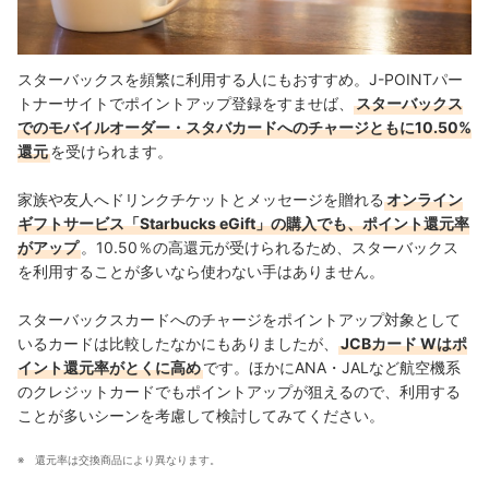
スターバックスを頻繁に利用する人にもおすすめ。J-POINTパー
トナーサイトでポイントアップ登録をすませば、
スターバックス
でのモバイルオーダー・スタバカードへのチャージともに10.50%
還元
を受けられます。
家族や友人へドリンクチケットとメッセージを贈れる
オンライン
ギフトサービス「Starbucks eGift」の購入でも、ポイント還元率
がアップ
。10.50％の高還元が受けられるため、スターバックス
を利用することが多いなら使わない手はありません。
スターバックスカードへのチャージをポイントアップ対象として
いるカードは比較したなかにもありましたが、
JCBカード Wはポ
イント還元率がとくに高め
です。ほかにANA・JALなど航空機系
のクレジットカードでもポイントアップが狙えるので、利用する
ことが多いシーンを考慮して検討してみてください。
還元率は交換商品により異なります。