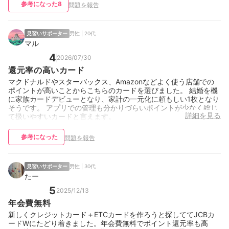
参考になった
8
問題を報告
見習いサポーター
男性 | 20代
マル
4
2026/07/30
還元率の高いカード
マクドナルドやスターバックス、Amazonなどよく使う店舗での
ポイントが高いことからこちらのカードを選びました。 結婚を機
に家族カードデビューとなり、家計の一元化に頼もしい1枚となり
そうです。 アプリでの管理も分かりづらいポイントが少なく総じ
詳細を見る
て扱いやすいカードと言えます。
参考になった
問題を報告
見習いサポーター
男性 | 30代
たー
5
2025/12/13
年会費無料
新しくクレジットカード＋ETCカードを作ろうと探しててJCBカ
ードWにたどり着きました。年会費無料でポイント還元率も高