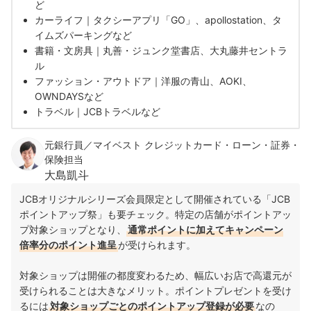
ど
カーライフ｜タクシーアプリ「GO」、apollostation、タ
イムズパーキングなど
書籍・文房具｜丸善・ジュンク堂書店、大丸藤井セントラ
ル
ファッション・アウトドア｜洋服の青山、AOKI、
OWNDAYSなど
トラベル｜JCBトラベルなど
元銀行員／マイベスト クレジットカード・ローン・証券・
保険担当
大島凱斗
JCBオリジナルシリーズ会員限定として開催されている「JCB
ポイントアップ祭」も要チェック。特定の店舗がポイントアッ
プ対象ショップとなり、
通常ポイントに加えてキャンペーン
倍率分のポイント進呈
が受けられます。
対象ショップは開催の都度変わるため、幅広いお店で高還元が
受けられることは大きなメリット。ポイントプレゼントを受け
るには
対象ショップごとのポイントアップ登録が必要
なの