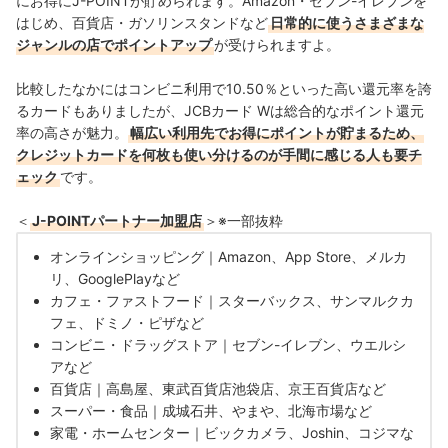
にお得にJ-POINTが貯められます。Amazon・セブン-イレブンを
はじめ、百貨店・ガソリンスタンドなど
日常的に使うさまざまな
ジャンルの店でポイントアップ
が受けられますよ。
比較したなかにはコンビニ利用で10.50％といった高い還元率を誇
るカードもありましたが、JCBカード Wは総合的なポイント還元
率の高さが魅力。
幅広い利用先でお得にポイントが貯まるため、
クレジットカードを何枚も使い分けるのが手間に感じる人も要チ
ェック
です。
＜
J-POINTパートナー加盟店
＞※一部抜粋
オンラインショッピング｜Amazon、App Store、メルカ
リ、GooglePlayなど
カフェ・ファストフード｜スターバックス、サンマルクカ
フェ、ドミノ・ピザなど
コンビニ・ドラッグストア｜セブン-イレブン、ウエルシ
アなど
百貨店｜高島屋、東武百貨店池袋店、京王百貨店など
スーパー・食品｜成城石井、やまや、北海市場など
家電・ホームセンター｜ビックカメラ、Joshin、コジマな