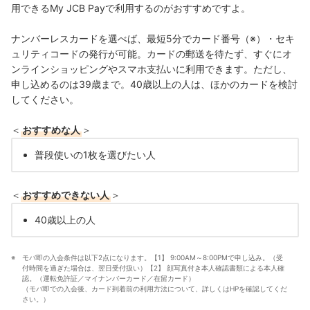
用できるMy JCB Payで利用するのがおすすめですよ。
ナンバーレスカードを選べば、最短5分でカード番号（※）・セキ
ュリティコードの発行が可能。カードの郵送を待たず、すぐにオ
ンラインショッピングやスマホ支払いに利用できます。ただし、
申し込めるのは39歳まで。
40歳以上の人は、ほかのカードを検討
してください。
＜
おすすめな人
＞
普段使いの1枚を選びたい人
＜
おすすめできない人
＞
40歳以上の人
モバ即の入会条件は以下2点になります。【1】 9:00AM～8:00PMで申し込み。（受
付時間を過ぎた場合は、翌日受付扱い）【2】 顔写真付き本人確認書類による本人確
認。（運転免許証／マイナンバーカード／在留カード）
（モバ即での入会後、カード到着前の利用方法について、詳しくはHPを確認してくだ
さい。）