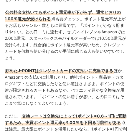
公共料金支払いでもポイント還元率が下がらず、通常どおりの
1.00％還元が受けられる
点も要チェック。ポイント還元率が上が
るお店もジャンル・数ともに豊富です。「ポイントがかなり貯ま
りやすい」との口コミに違わず、セブン-イレブンやAmazonでは
2.00%還元、スターバックスモバイルオーダーでは10.50%還元が
受けられます。総合的にポイント還元率が高いため、クレジット
カードを何枚も使い分けるのが手間に感じる人も使いやすいでし
ょう。
貯めたJ-POINTはクレジットカードの支払いに充当できる
ほか、
Amazonでの支払いに利用したり、他社ポイント・商品券・カタ
ログギフトなどに交換したりと使い道はさまざま。ポイントの使
途が限定されるカードもあるなか、バラエティ豊かな交換先が用
意されています。「ポイントの使い勝手が悪い」との口コミはそ
こまで気にしなくてよいでしょう。
ただし、
交換レートは交換先によって1ポイント=0.6～1円に変動
するため、実質ポイント還元率が1.00％を下回る可能性がある
点
は注意。最大限にポイントを活用したいなら、1ポイント=1円で利