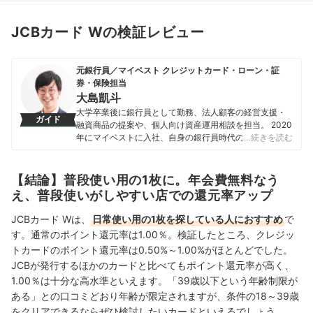
JCBカード Wの検証レビュー
元銀行員／マイベスト クレジットカード・ローン・証
券・保険担当
大島凱斗
大学卒業後に銀行員として勤務、法人顧客の経営支援・
ガイド
融資商品の提案や、個人向け資産運用相談を担当。 2020
年にマイベストに入社、自身の銀行員時代の経験を活か
…続きを読む
し、カードローン・クレジットカード・生命保険・損害
保険・株式投資などの金融サービスやキャッシュレス決
済を専門に解説コンテンツの制作を統括する。 また、
【結論】普段使い用の1枚に。年会費無料なう
Yahoo!ファイナンスで借入や投資への疑問や基礎知識に
え、普段使いがしやすい店での還元率アップ
関する連載も担当している。
大島凱斗のプロフィール
JCBカード Wは、
日常使い用の1枚を探している人におすすめ
で
す。通常のポイント還元率は1.00％。
検証したところ、クレジッ
トカードのポイント還元率は0.50%～1.00%がほとんどでした。
JCBが発行するほかのカードと比べてもポイント還元率が高く、
1.00％は十分な高水準といえます。
「39歳以下という年齢制限が
ある」との口コミどおり年齢が限定されますが、
条件の18～39歳
をクリアできるならぜひ検討したいカードといえるでしょう。