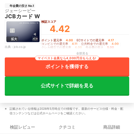
年会費の安さ No.1
ジェーシービー
JCBカード W
検証スコア
4.42
拡大
ポイント還元率
4.00
｜
ECサイトでの還元率
4.17
｜
コンビニでの還元率
4.11
｜
公共料金での還元率
4.00
｜
出典：
jcb.co.jp
クレカ積立での還元率
4.00
｜
年会費の安さ
5.00
全部見る
マイベスト会員なら4,000円分もらえる!
ポイントを獲得する
公式サイトで詳細を見る
記載されている情報は2026年5月時点での情報です。最新のサービス仕様・料金・配
信コンテンツなどは公式ホームページをご確認ください。
検証レビュー
クチコミ
商品詳細