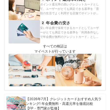
ポイント還元率の高いクレジットカードとし
て、ユーザーがとても満足できる基準を「普
段の生活でよく利用する店舗でポイントが貯
まりやすいカード」とし、以下の方法で各ク
レジットカードの検証を行いました。2026年
年会費の安さ
2
7月20日時点の情報をもとに検証をおこなって
安い年会費で保有できるカードとしてユーザ
います。
ーがとても満足できる基準を「利用条件なし
で年会費が無料のクレジットカード」とし、
以下の方法で各カードの検証を行いました。
2026年7月20日時点の情報をもとに検証をお
すべての検証は
こなっています。
マイベストが行っています
【2026年7月】クレジットカードおすすめ人気ラ
ンキング! 年会費無料・高還元率を徹底比較
【FP・専門家が監修】