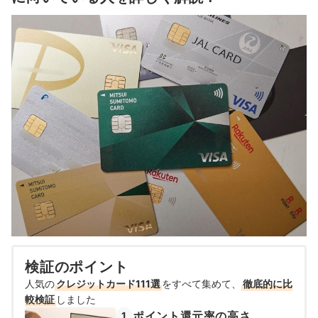
検証のポイント
人気の
クレジットカード111選
をすべて集めて、
徹底的に比
較検証
しました
ポイント還元率の高さ
1