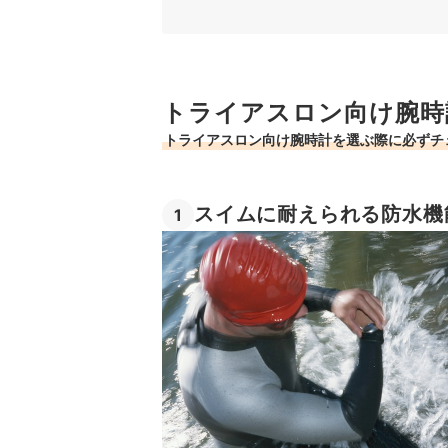
4
タイムにこだわるなら重さも重要
5
パフォーマンス管理には心拍計機能が便利
トライアスロン向け腕時
6
アプリとの連携で、状態を細かくチェック
トライアスロン向け腕時計を選ぶ際に必ずチ
トライアスロン向け腕時計全8商品おすすめ人気
トライアスロン用のアイテムなら、こちらもおす
スイムに耐えられる防水機
1
普段使いでも活躍するスマートウォッチ
トライアスロン向け腕時計の売れ筋ランキングも