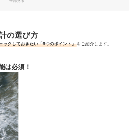
全部見る
計の選び方
！
ェックしておきたい「6つのポイント」
をご紹介します。
ランキング
すめ
能は必須！
チェック！