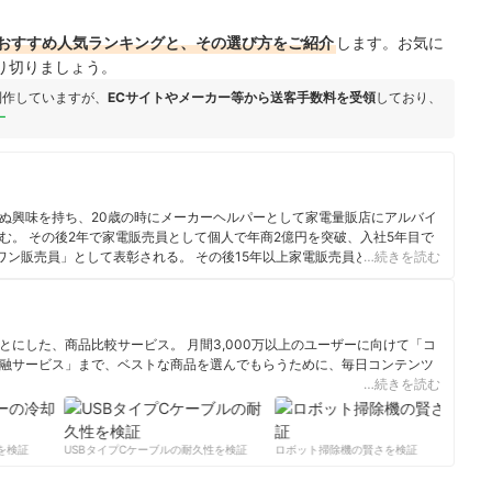
おすすめ人気ランキングと、その選び方をご紹介
します。お気に
り切りましょう。
制作していますが、
ECサイトやメーカー等から送客手数料を受領
しており、
ー
ぬ興味を持ち、20歳の時にメーカーヘルパーとして家電量販店にアルバイ
む。 その後2年で家電販売員として個人で年商2億円を突破、入社5年目で
ワン販売員」として表彰される。 その後15年以上家電販売員として活動
…続きを読む
だけでなく、家電ライターとして様々なメディアで執筆・監修を行ってい
しない買い方をプロの販売員が教えます」を自ら運営し、家電製品のレビ
電アドバイザーの資格も有し「家電」と名の付く物全てに精通、「すべて
機会の提供」に尽力している。
にした、商品比較サービス。 月間3,000万以上のユーザーに向けて「コ
ール
融サービス」まで、ベストな商品を選んでもらうために、毎日コンテンツ
…続きを読む
ィール
検証
USBタイプCケーブルの耐久性を検証
ロボット掃除機の賢さを検証
サ