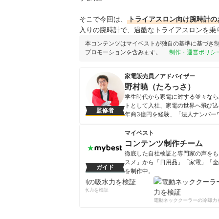
そこで今回は、
トライアスロン向け腕時計
の
入りの腕時計で、過酷なトライアスロンを乗
本コンテンツはマイベストが独自の基準に基づき
プロモーションを含みます。
制作・運営ポリシ
家電販売員／アドバイザー
野村暁（たろっさ）
学生時代から家電に対する並々なら
トとして入社、家電の世界へ飛び込
監修者
年商3億円を経験、「法人ナンバー
し、現在はプロの家電販売員として
るほか、家電情報ブログ「家電損を
マイベスト
ュー・批評を行っている。また、家
コンテンツ制作チーム
の人が平等に良い家電に巡り会える
徹底した自社検証と専門家の声をもと
野村暁（たろっさ）のプロフィ
スメ」から「日用品」「家電」「金
ガイド
を制作中。
コンテンツ制作チームのプロフ
柔軟剤の吸水力を検証
電動ネッククーラーの冷却力を