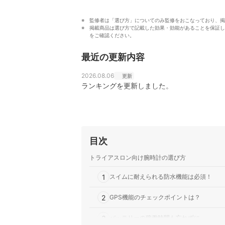
監修者は「選び方」についてのみ監修をおこなっており、掲
掲載商品は選び方で記載した効果・効能があることを保証し
をご確認ください。
最近の更新内容
2026.08.06
更新
ランキングを更新しました。
目次
トライアスロン向け腕時計の選び方
1
スイムに耐えられる防水機能は必須！
2
GPS機能のチェックポイントは？
3
バッテリーの稼働時間も忘れずに