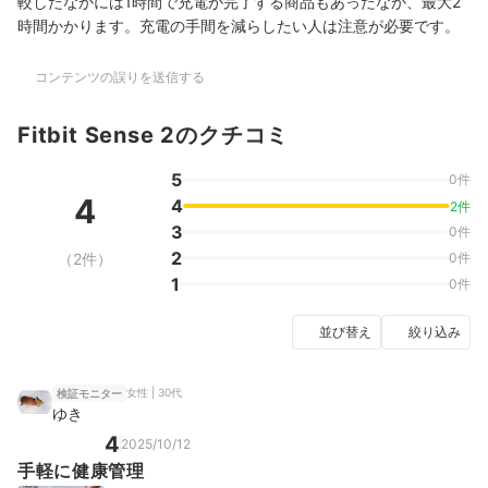
較したなかには1時間で充電が完了する商品もあったなか、最大2
時間かかります。充電の手間を減らしたい人は注意が必要です。
コンテンツの誤りを送信する
Fitbit Sense 2のクチコミ
5
0件
4
4
2件
3
0件
2
（2件）
0件
1
0件
並び替え
絞り込み
女性 | 30代
検証モニター
ゆき
4
2025/10/12
手軽に健康管理