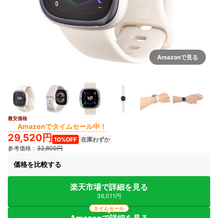
Amazonで見る
最安価格
2+
Amazonでタイムセール中！
29,520円
10%OFF
在庫わずか
参考価格：
32,800円
価格を比較する
楽天市場で詳細を見る
36,011円
タイムセール