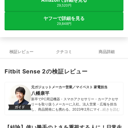
Amazonで詳細を見る
29,520円
ヤフーで詳細を見る
29,848円
検証レビュー
クチコミ
商品詳細
Fitbit Sense 2の検証レビュー
元ガジェットメーカー営業／マイベスト 家電担当
八幡康平
新卒でPC周辺機器・スマホアクセサリー・カーアクセサ
リーを取り扱うメーカーに入社。法人営業・広報を担当
ガイド
し、商品開発にも携わる。2023年2月にマイベストに入
…続きを読む
社し、モバイルバッテリーやビデオカメラなどガジェッ
トやカメラの比較・コンテンツ制作を経験。現在では、
家電を中心に幅広いジャンルのコンテンツ制作に携わ
【結論】使い勝手のよさを重視する人に！日常生