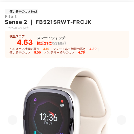
使い勝手のよさ No.1
Fitbit
Sense 2
｜
FB521SRWT-FRCJK
2022/09/29 発売
検証スコア
スマートウォッチ
4.63
検証21位
/531商品
ヘルスケア機能の高さ
4.10
｜
フィットネス機能の高さ
4.80
｜
使い勝手のよさ
5.00
｜
バッテリー持ちのよさ
4.75