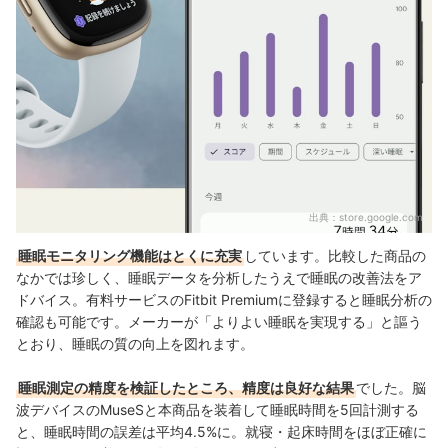
出典：
store.google.com
睡眠モニタリング機能はとくに充実
しています。比較した商品の
なかでは珍しく、睡眠データを分析したうえで睡眠の改善法をア
ドバイス。有料サービスのFitbit Premiumに登録すると睡眠分析の
確認も可能です。メーカーが「よりよい睡眠を実現する」と謳う
とおり、睡眠の質の向上を図れます。
睡眠測定の精度を検証したところ、精度は良好な結果
でした。脳
波デバイスのMuseSと本商品を装着して睡眠時間を5回計測する
と、睡眠時間の誤差は平均4.5%に。就寝・起床時間をほぼ正確に