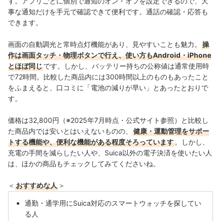
す。アプリごとに個別で通知のオン・オフを設定できるので、大
事な通知だけを手元で確認できて便利です。通話の確認・応答も
できます。
画面の自動調光と常時点灯機能があり、見やすいことも魅力。
操
作は画面タッチ・物理ボタンで行え、使い方もAndroid・iPhone
とほぼ同じ
です。しかし、バッテリー持ちの公称値は通常使用時
で72時間。比較した商品内には300時間以上のものもあったこと
をふまえると、口コミに「電池の減りが早い」とあったとおりで
す。
価格は32,800円（※2025年7月時点・公式サイト参照）と比較し
た商品内では安いとはいえないものの、
健康・運動管理をサポー
トする機能や、便利な機能がある程度そろっています
。しかし、
充電の手間を減らしたい人や、Suica以外の電子決済を使いたい人
は、ほかの商品もチェックしてみてくださいね。
＜
おすすめな人
＞
通勤・通学用にSuica対応のスマートウォッチを探してい
る人