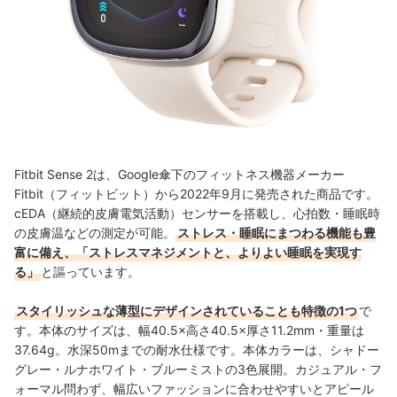
Fitbit Sense 2は、Google傘下のフィットネス機器メーカー
Fitbit（フィットビット）から2022年9月に発売された商品です。
cEDA（継続的皮膚電気活動）センサーを搭載し、心拍数・睡眠時
の皮膚温などの測定が可能。
ストレス・睡眠にまつわる機能も豊
富に備え、「ストレスマネジメントと、よりよい睡眠を実現す
る」
と謳っています。
スタイリッシュな薄型にデザインされていることも特徴の1つ
で
す。本体のサイズは、幅40.5×高さ40.5×厚さ11.2mm・重量は
37.64g。水深50mまでの耐水仕様です。本体カラーは、シャドー
グレー・ルナホワイト・ブルーミストの3色展開。カジュアル・フ
ォーマル問わず、幅広いファッションに合わせやすいとアピール