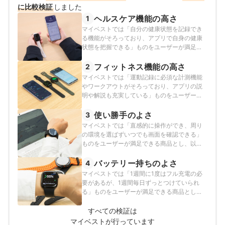
に比較検証
しました
ヘルスケア機能の高さ
1
マイベストでは「自分の健康状態を記録でき
る機能がそろっており、アプリで自身の健康
状態を把握できる」ものをユーザーが満足で
きる商品とし、以下の方法で検証を行いまし
た。
フィットネス機能の高さ
2
マイベストでは「運動記録に必須な計測機能
やワークアウトがそろっており、アプリの説
明や解説も充実している」ものをユーザーが
満足できる商品とし、以下の方法で検証を行
いました。
使い勝手のよさ
3
マイベストでは「直感的に操作ができ、周り
の環境を選ばずいつでも画面を確認できる」
ものをユーザーが満足できる商品とし、以下
の方法で検証を行いました。
バッテリー持ちのよさ
4
マイベストでは「1週間に1度はフル充電の必
要があるが、1週間毎日ずっとつけていられ
る」ものをユーザーが満足できる商品とし、
その基準を120時間（5日間）以上と定めて以
下の方法で検証を行いました。
すべての検証は
マイベストが行っています