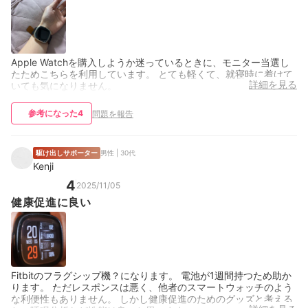
Apple Watchを購入しようか迷っているときに、モニター当選し
たためこちらを利用しています。 とても軽くて、就寝時に着けて
詳細を見る
いても気になりません。
参考になった
4
問題を報告
駆け出しサポーター
男性 | 30代
Kenji
4
2025/11/05
健康促進に良い
Fitbitのフラグシップ機？になります。 電池が1週間持つため助か
ります。 ただレスポンスは悪く、他者のスマートウォッチのよう
な利便性もありません。 しかし健康促進のためのグッズと考える