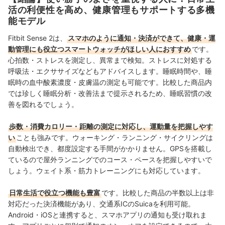
る。「専門性をもとにした調査・検証を通じ、一人ひと
活の利便性を高め、健康管理もサポートする多機
りに合った選択肢を分かりやすく提案すること」を心が
能モデル
けて、コンテンツ制作を行っている。
八幡康平のプロフィール
Fitbit Sense 2は、
スマホのように通知・決済ができて、健康・運
動管理にも役立つスマートウォッチがほしい人におすすめ
です。
心拍数・ストレスを測定し、異常まで検知。ストレスに対処する
呼吸法・エクササイズなどもアドバイスします。睡眠時間や、睡
眠時の血中酸素濃度・皮膚温の測定も可能です。比較した商品内
では珍しく睡眠分析・改善法まで提示されるため、睡眠習慣の改
善を図れるでしょう。
歩数・消費カロリー・距離の測定に対応し、運動量を把握しやす
い
ことも強みです。ウォーキング・ランニング・サイクリングは
自動検出でき、都度設定する手間がかかりません。GPSを搭載し
ているので屋外ランニングでのコース・ペースを把握しやすいで
しょう。ウェイト系・筋力トレーニングにも対応しています。
日常生活で役立つ機能も豊富
です。比較した商品の半数以上は非
対応だった決済機能があり、交通系ICのSuicaを利用可能。
Android・iOSと連携すると、スマホアプリの通知も受け取れま