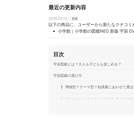
最近の更新内容
2026.02.12
更新
以下の商品に、ユーザーから新たなクチコミ
小学館｜小学館の図鑑NEO 新版 宇宙 D
目次
宇宙図鑑とは？大人も子どもも楽しめる？
宇宙図鑑の選び方
1
博物型？テーマ型？知識量にあわせて選ぼ
2
子ども向け？大人向け？目的を考えて内容
3
写真・想像図の美しさや豊富さにも注目
4
専門家が書いたものや監修したものがおす