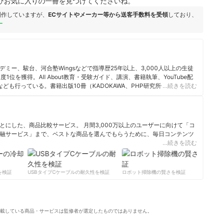
ひお気に入りの一冊を見つけてくださいね。
制作していますが、
ECサイトやメーカー等から送客手数料を受領
しており、
ー
ミー、駿台、河合塾Wingsなどで指導歴25年以上、3,000人以上の生徒
位を獲得。All About教育・受験ガイド、講演、書籍執筆、YouTube配
ども行っている。書籍出版10冊（KADOKAWA、PHP研究所他）はすべて
…続きを読む
。テレビ・新聞・雑誌メディア出演、掲載多数。
にした、商品比較サービス。 月間3,000万以上のユーザーに向けて「コ
融サービス」まで、ベストな商品を選んでもらうために、毎日コンテンツ
…続きを読む
ィール
検証
USBタイプCケーブルの耐久性を検証
ロボット掃除機の賢さを検証
サ
載している商品・サービスは監修者が選定したものではありません。