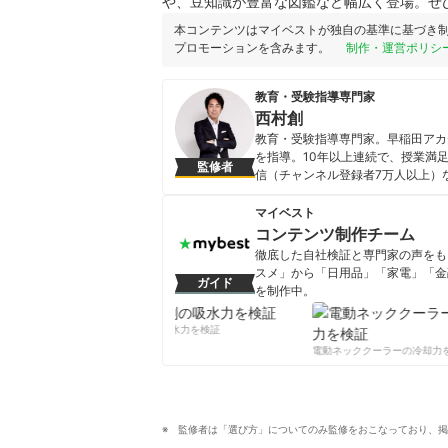
や、豆知識が豊富な図鑑など幅広く登場。ぜ
本コンテンツはマイベストが独自の基準に基づき
プロモーションを含みます。
制作・運営ポリシ
教育・受験指導専門家
西村創
教育・受験指導専門家。早稲田アカデ
を指導。10年以上連続で、授業満足度1
監修者
信（チャンネル登録者7万人以上）な
重版更新中で、累計15万部を突破
西村創のプロフィール
マイベスト
コンテンツ制作チーム
徹底した自社検証と専門家の声をもと
スメ」から「日用品」「家電」「金
ガイド
を制作中。
コンテンツ制作チームのプロフ
柔軟剤の吸水力を検証
電動ネッククーラーの冷却力を
監修者は「選び方」についてのみ監修をおこなっており、掲