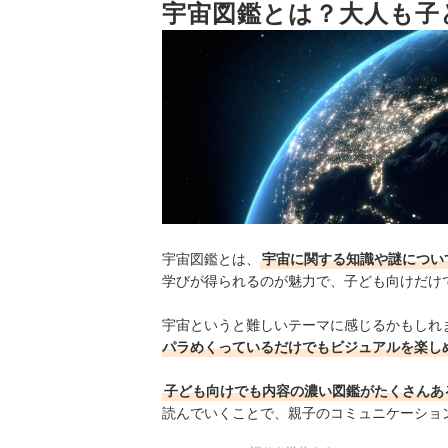
5
宇宙図鑑とは？大人も子
映像でスムーズに理解できるDVDつきに
宇宙図鑑全50商品おすすめ人気ランキング
天体望遠鏡で星や月を実際に見てみよう
宇宙図鑑の売れ筋ランキングもチェック！
宇宙図鑑とは、
宇宙に関する知識や謎につい
学びが得られるのが魅力で、子ども向けだけ
宇宙というと難しいテーマに感じるかもしれ
パラめくっているだけでもビジュアルを楽し
子ども向けでも内容の濃い図鑑がたくさんあ
読んでいくことで、親子のコミュニケーショ