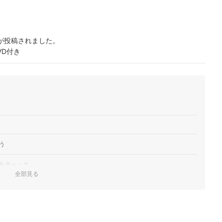
が投稿されました。
VD付き
う
をチェック
全部見る
すめ