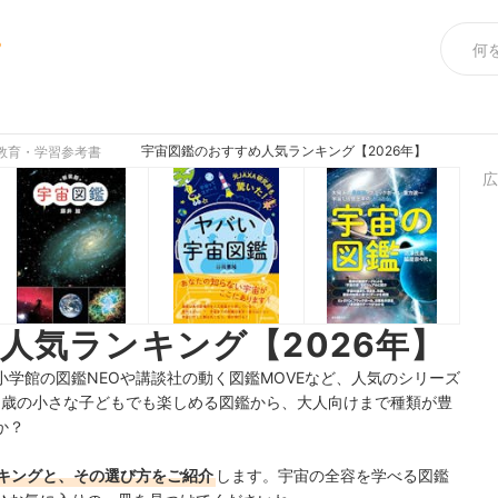
め
宇宙図鑑のおすすめ人気ランキング【2026年】
教育・学習参考書
広
人気ランキング【2026年】
小学館の図鑑NEOや
講談社の
動く図鑑MOVEなど、人気のシリーズ
5歳の小さな子どもでも楽しめる図鑑から、大人向けまで種類が豊
か？
キングと、その選び方をご紹介
します。宇宙の全容を学べる図鑑