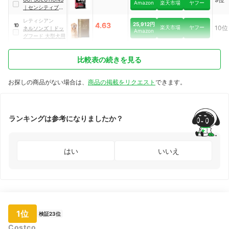
003
Amazon
楽天市場
ヤフー
｜
センシティブ
LID グレインフリ
レティシアン
ー サーモンレシピ
25,912円
4.63
10
楽天市場
ヤフー
10位
ネルソンズ
｜
ドッ
Amazon
グフード 大型犬用
比較表の続きを見る
お探しの商品がない場合は、
商品の掲載をリクエスト
できます。
ランキングは参考になりましたか？
はい
いいえ
1位
検証23位
Costco