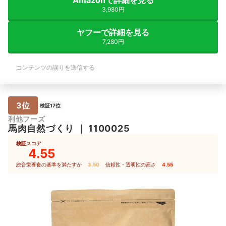
Amazonで詳細を見る
3,980円
ヤフーで詳細を見る
7,280円
コンテンツの誤りを送信する
3位
検証17位
利他フーズ
馬肉自然づくり
｜
1100025
検証スコア
4.55
総合栄養食の基準を満たすか
3.50
｜
信頼性・透明性の高さ
4.55