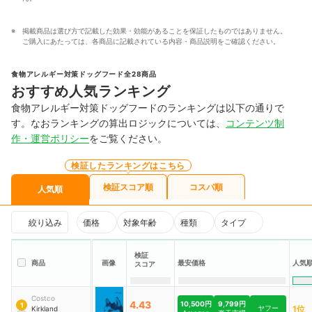
掲載商品は選び方で記載した効果・効能があることを保証したものではありません。
ご購入にあたっては、各商品に記載されている内容・商品説明をご確認ください。
食物アレルギー対策ドッグフード全28商品
おすすめ人気ランキング
食物アレルギー対策ドッグフードのランキングは以下の通りで
す。なおランキングの算出ロジックについては、
コンテンツ制
作・運営ポリシー
をご覧ください。
検証したランキングはこちら
検証スコア順
コスパ順
人気順
絞り込み
価格
対象年齢
種類
タイプ
検証
人気
商品
画像
最安価格
スコア
Costco
4.43
10,500円
9,799円
1
ヤフー
1位
Kirkland