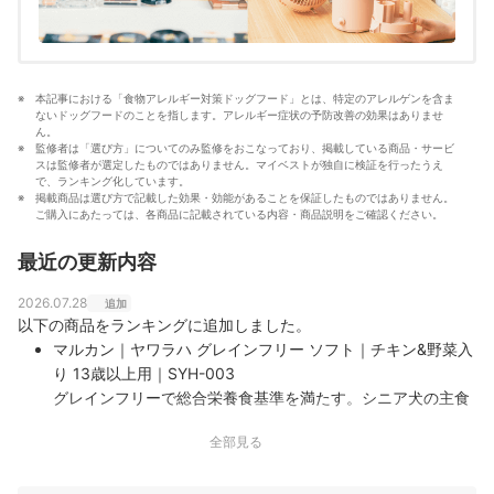
本記事における「食物アレルギー対策ドッグフード」とは、特定のアレルゲンを含ま
ないドッグフードのことを指します。アレルギー症状の予防改善の効果はありませ
ん。
監修者は「選び方」についてのみ監修をおこなっており、掲載している商品・サービ
スは監修者が選定したものではありません。マイベストが独自に検証を行ったうえ
で、ランキング化しています。
掲載商品は選び方で記載した効果・効能があることを保証したものではありません。
ご購入にあたっては、各商品に記載されている内容・商品説明をご確認ください。
最近の更新内容
2026.07.28
追加
以下の商品をランキングに追加しました。
マルカン｜ヤワラハ グレインフリー ソフト｜チキン&野菜入
り 13歳以上用｜SYH-003
グレインフリーで総合栄養食基準を満たす。シニア犬の主食
に選びやすい｜マルカンの「ヤワラハ グレインフリー ソフ
全部見る
ト チキン&amp;野菜入り」は、13歳以上の犬向けの総合栄養
食です。穀物不使用で、鶏肉を主要原料とした高タンパクな