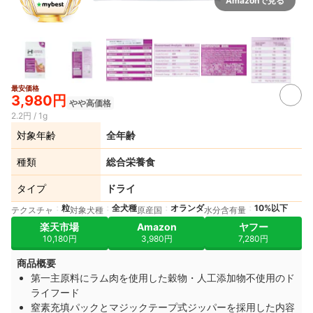
Amazonで見る
最安価格
3+
3,980円
やや高価格
2.2円 / 1g
対象年齢
全年齢
種類
総合栄養食
タイプ
ドライ
粒
全犬種
オランダ
10%以下
テクスチャ
対象犬種
原産国
水分含有量
楽天市場
Amazon
ヤフー
10,180円
3,980円
7,280円
商品概要
第一主原料にラム肉を使用した穀物・人工添加物不使用のド
ライフード
窒素充填パックとマジックテープ式ジッパーを採用した内容