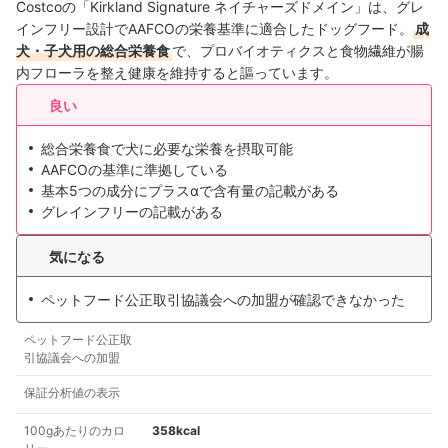
Costcoの「Kirkland Signature ネイチャーズドメイン」は、グレ
インフリー設計でAAFCOの栄養基準に適合したドッグフード。
成
犬・子犬用の総合栄養食
で、プロバイオティクスと食物繊維が腸
内フローラを整え健康を維持すると謳っています。
良い
総合栄養食で犬に必要な栄養を摂取可能
AAFCOの基準に準拠している
基本5つの成分にプラスαで含有量の記載がある
グレインフリーの記載がある
気になる
ペットフード公正取引協議会への加盟が確認できなかった
ペットフード公正取
引協議会への加盟
保証分析値の表示
100gあたりのカロ
358kcal