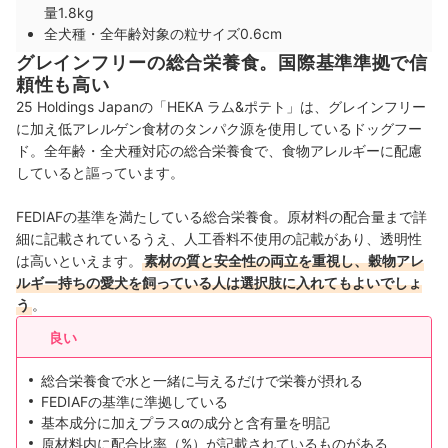
量1.8kg
全犬種・全年齢対象の粒サイズ0.6cm
グレインフリーの総合栄養食。国際基準準拠で信
頼性も高い
25 Holdings Japanの「HEKA ラム&ポテト」は、グレインフリー
に加え低アレルゲン食材のタンパク源を使用しているドッグフー
ド。全年齢・全犬種対応の総合栄養食で、食物アレルギーに配慮
していると謳っています。
FEDIAFの基準を満たしている総合栄養食。原材料の配合量まで詳
細に記載されているうえ、人工香料不使用の記載があり、透明性
は高いといえます。
素材の質と安全性の両立を重視し、穀物アレ
ルギー持ちの愛犬を飼っている人は選択肢に入れてもよいでしょ
う
。
良い
総合栄養食で水と一緒に与えるだけで栄養が摂れる
FEDIAFの基準に準拠している
基本成分に加えプラスαの成分と含有量を明記
原材料内に配合比率（%）が記載されているものがある