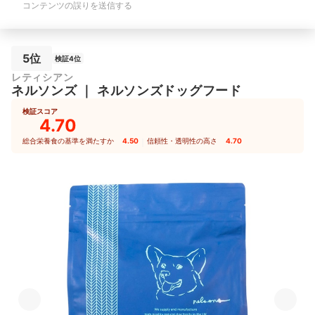
コンテンツの誤りを送信する
5位
検証4位
レティシアン
ネルソンズ
｜
ネルソンズドッグフード
検証スコア
4.70
総合栄養食の基準を満たすか
4.50
｜
信頼性・透明性の高さ
4.70