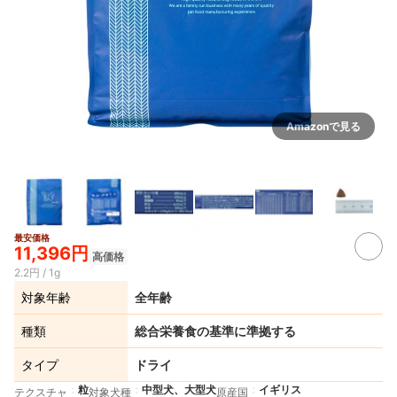
Amazonで見る
最安価格
2+
11,396円
高価格
2.2円 / 1g
対象年齢
全年齢
種類
総合栄養食の基準に準拠する
タイプ
ドライ
粒
中型犬、大型犬
イギリス
テクスチャ
対象犬種
原産国