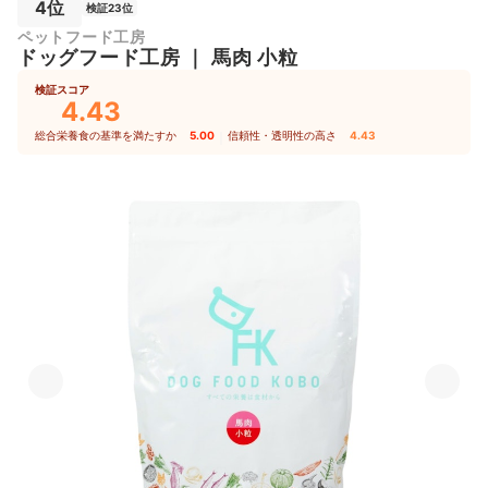
4位
検証23位
ペットフード工房
ドッグフード工房
｜
馬肉 小粒
検証スコア
4.43
総合栄養食の基準を満たすか
5.00
｜
信頼性・透明性の高さ
4.43