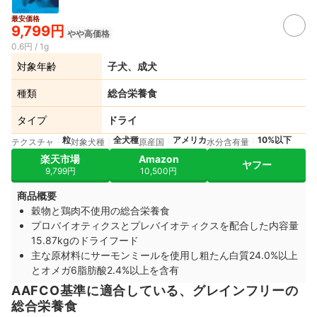
最安価格
9,799円
やや高価格
0.6円 / 1g
対象年齢
子犬、成犬
種類
総合栄養食
タイプ
ドライ
粒
全犬種
アメリカ
10%以下
テクスチャ
対象犬種
原産国
水分含有量
楽天市場
Amazon
ヤフー
9,799円
10,500円
商品概要
穀物と鶏肉不使用の総合栄養食
プロバイオティクスとプレバイオティクスを配合した内容量
15.87kgのドライフード
主な原材料にサーモンミールを使用し粗たん白質24.0%以上
とオメガ6脂肪酸2.4%以上を含有
AAFCO基準に適合している、グレインフリーの
総合栄養食