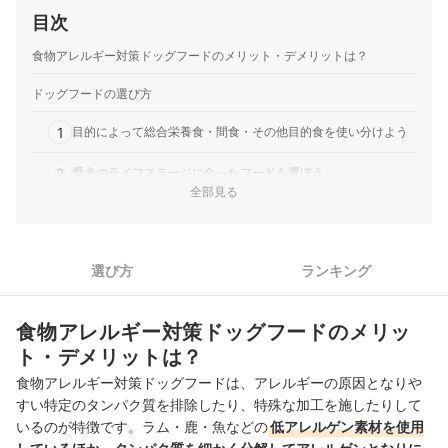
栄養構成が特徴。サイズは600gと100g30個入りの2種類
目次
で、小分け包装が採用されていま…
ナチュラルセレクトジャパン｜アーガイルディッシュ｜グレ
食物アレルギー対策ドッグフードのメリット・デメリットは？
ヴィレア・アダルト
オーストラリア産素材使用。総合栄養食基準を満たしたグレ
ドッグフードの選び方
インフリーフード｜ナチュラルセレクトの「アーガイルディ
1
ッシュ グレヴィレア・アダルト」は、成犬向けのドッグフー
目的によって総合栄養食・間食・その他目的食を使い分けよう
ド。オーストラリア産のオーガニック素材を使用していま
2
愛犬のライフステージに合ったフードを選ぼう
す。グレインフリーかつ牛肉など他のタンパク質源にアレル
全部見る
ギーを持つ犬に配慮し、オーストラリアンマッカレルや…
3
犬種・体型に合った食べやすいフードを選択しよう
自然の森製薬｜和漢みらいのドッグフード｜特別療法食(心
臓）
4
悩みに合わせたフードをチェックしよう
食事療法が必要な心臓病の犬向けの療法食｜自然の森製薬
選び方
ランキング
「みらいのドッグフード 心臓」は、食事療法が必要な心臓病
食物アレルギー対策ドッグフード全28商品おすすめ人気ランキング
の成犬やシニア犬に給与することを目的とした特別療法食で
食物アレルギー対策ドッグフードのメリッ
す。高消化性の鹿肉やDHA・EPA豊富な日本海の魚を使用
売れ筋の人気食物アレルギー対策ドッグフード全28商品を徹底比較！
し、心臓病の犬に配慮してナトリウムやリン、銅の含有量が
ト・デメリットは？
食物アレルギー対策ドッグフードの売れ筋ランキングもチェック！
制限されています…
食物アレルギー対策ドッグフードは、アレルギーの原因となりや
すい特定のタンパク質を排除したり、特殊な加工を施したりして
いるのが特徴です。ラム・鹿・魚などの
低アレルゲン素材を使用