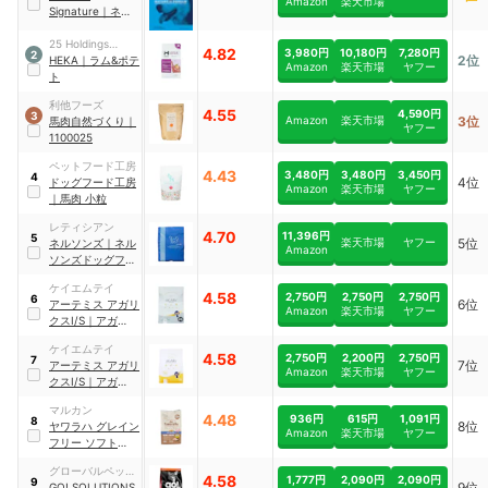
Amazon
楽天市場
Signature
｜
ネイ
チャーズドメイン
｜
25 Holdings
CA-041717-
4.82
3,980円
10,180円
7,280円
2
2位
029
Japan
HEKA
｜
ラム&ポテ
Amazon
楽天市場
ヤフー
ト
利他フーズ
4.55
4,590円
3
Amazon
楽天市場
3位
馬肉自然づくり
｜
ヤフー
1100025
ペットフード工房
4.43
3,480円
3,480円
3,450円
4
4位
ドッグフード工房
Amazon
楽天市場
ヤフー
｜
馬肉 小粒
レティシアン
4.70
11,396円
5
楽天市場
ヤフー
5位
ネルソンズ
｜
ネル
Amazon
ソンズドッグフー
ド
ケイエムテイ
4.58
2,750円
2,750円
2,750円
6
6位
アーテミス
アガリ
Amazon
楽天市場
ヤフー
クスI/S
｜
アガリク
ス I/S
ケイエムテイ
4.58
2,750円
2,200円
2,750円
7
7位
アーテミス
アガリ
Amazon
楽天市場
ヤフー
クスI/S
｜
アガリク
スI/S ヘルシーウ
マルカン
ェイト
4.48
936円
615円
1,091円
8
8位
ヤワラハ グレイン
Amazon
楽天市場
ヤフー
フリー ソフト
｜
チ
キン&野菜入り 13
グローバルペット
歳以上用
｜
SYH-
4.58
1,777円
2,090円
2,090円
9
9位
ニュートリション
GO! SOLUTIONS