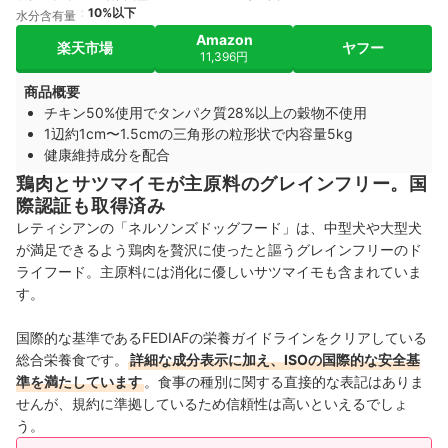
10%以下
水分含有量
Amazon
楽天市場
ヤフー
11,396円
商品概要
チキン50%使用でタンパク質28%以上の穀物不使用
1辺約1cm〜1.5cmの三角形の粒形状で内容量5kg
健康維持成分を配合
鶏肉とサツマイモが主原料のグレインフリー。国
際認証も取得済み
レティシアンの「ネルソンズドッグフード」は、中型犬や大型犬
が満足できるよう鶏肉を贅沢に使ったと謳うグレインフリーのド
ライフード。主原料には消化に優しいサツマイモも含まれていま
す。
国際的な基準である
FEDIAF
の栄養ガイドラインをクリアしている
総合栄養食です
。
詳細な成分表示に加え、ISOの国際的な安全基
準を満たしています
。食事の種別に関する直接的な表記はありま
せんが、規約に準拠しているため信頼性は高いといえるでしょ
う。