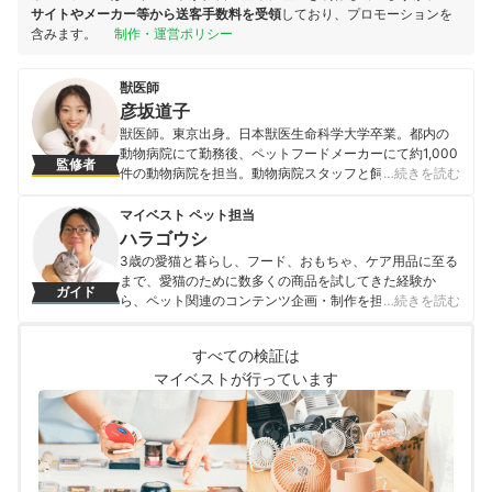
サイトやメーカー等から送客手数料を受領
しており、プロモーションを
含みます。
制作・運営ポリシー
獣医師
彦坂道子
獣医師。東京出身。日本獣医生命科学大学卒業。都内の
動物病院にて勤務後、ペットフードメーカーにて約1,000
監修者
件の動物病院を担当。動物病院スタッフと飼い主による
…続きを読む
チーム医療を提唱。vetコンサルタント。動物専門学校非
常勤講師。
マイベスト ペット担当
彦坂道子のプロフィール
ハラゴウシ
3歳の愛猫と暮らし、フード、おもちゃ、ケア用品に至る
まで、愛猫のために数多くの商品を試してきた経験か
ガイド
ら、ペット関連のコンテンツ企画・制作を担当。「言葉
…続きを読む
を話せないペットの目線に立つ」をモットーに、コンテ
ンツの企画・制作を日々行っている。
すべての検証は
ハラゴウシのプロフィール
マイベストが行っています