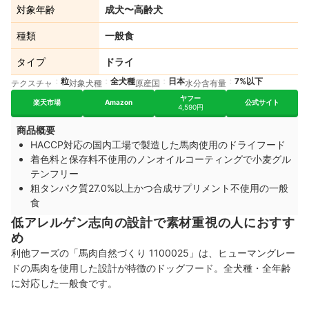
対象年齢
成犬〜高齢犬
種類
一般食
タイプ
ドライ
粒
全犬種
日本
7%以下
テクスチャ
対象犬種
原産国
水分含有量
ヤフー
楽天市場
Amazon
公式サイト
4,590円
商品概要
HACCP対応の国内工場で製造した馬肉使用のドライフード
着色料と保存料不使用のノンオイルコーティングで小麦グル
テンフリー
粗タンパク質27.0%以上かつ合成サプリメント不使用の一般
食
低アレルゲン志向の設計で素材重視の人におすす
め
利他フーズの「馬肉自然づくり 1100025」は、ヒューマングレー
ドの馬肉を使用した設計が特徴のドッグフード。全犬種・全年齢
に対応した一般食です。