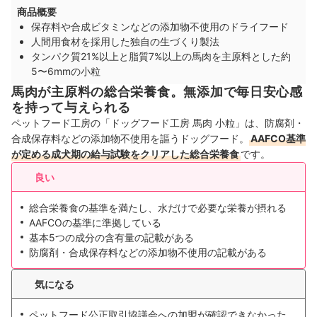
商品概要
保存料や合成ビタミンなどの添加物不使用のドライフード
人間用食材を採用した独自の生づくり製法
タンパク質21%以上と脂質7%以上の馬肉を主原料とした約
5〜6mmの小粒
馬肉が主原料の総合栄養食。無添加で毎日安心感
を持って与えられる
ペットフード工房の「ドッグフード工房 馬肉 小粒」は、防腐剤・
合成保存料などの添加物不使用を謳うドッグフード。
AAFCO基準
が定める成犬期の給与試験をクリアした総合栄養食
です。
良い
総合栄養食の基準を満たし、水だけで必要な栄養が摂れる
AAFCOの基準に準拠している
基本5つの成分の含有量の記載がある
防腐剤・合成保存料などの添加物不使用の記載がある
気になる
ペットフード公正取引協議会への加盟が確認できなかった