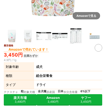
Amazonで見る
最安価格
2+
Amazonで売れています！
3,450円
在庫わずか
4.9円 / 1g
対象年齢
成犬
種類
総合栄養食
タイプ
ドライ
粒
全犬種
日本
6%以下
テクスチャ
対象犬種
原産国
水分含有量
楽天市場
Amazon
ヤフー
3,480円
3,480円
3,450円