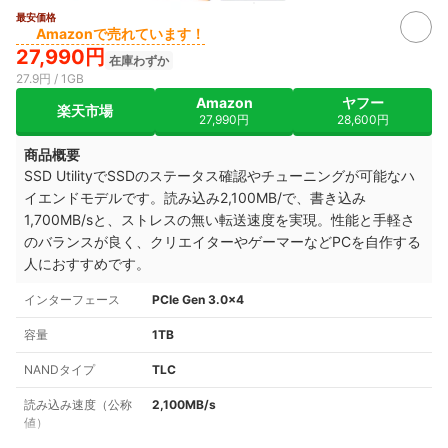
最安価格
Amazonで売れています！
27,990円
在庫わずか
27.9円 / 1GB
Amazon
ヤフー
楽天市場
27,990円
28,600円
商品概要
SSD UtilityでSSDのステータス確認やチューニングが可能なハ
イエンドモデルです。読み込み2,100MB/で
、書き込み
1,700MB/sと、ストレスの無い転送速度を実現。性能と手軽さ
のバランスが良く、クリエイターやゲーマーなどPCを自作する
人におすすめです。
インターフェース
PCIe Gen 3.0×4
容量
1TB
NANDタイプ
TLC
読み込み速度（公称
2,100MB/s
値）