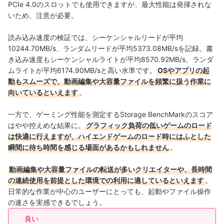
PCIe 4.0のスロットでも使用できますが、最大性能は発揮されな
いため、注意が必要。
読み込み速度の検証では、シーケンシャルリードが平均
10244.70MB/s、ランダムリードが平均5373.08MB/sを記録。書
き込み速度もシーケンシャルライトが平均8570.92MB/s、ランダ
ムライトが平均6174.90MB/sと高い水準です。
OSやアプリの起
動もスムーズで、動画編集や大容量ファイルを頻繁に扱う作業に
向いているといえます
。
一方で、ゲーミング性能を測定するStorage BenchMarkのスコア
はやや控えめな結果に。
グラフィック負荷の低いゲームのロード
は快適に行えますが、ハイエンドゲームのロード時にはふとした
瞬間に待ち時間を感じる場面があるかもしれません
。
動画編集や大容量ファイルの転送が多いクリエイターや、長時間
の連続使用を前提とした環境での利用に適しているといえます
。
日常的な作業が中心のユーザーにとっても、起動やファイル操作
の速さを実感できるでしょう。
良い