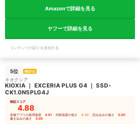
Amazonで詳細を見る
ヤフーで詳細を見る
コンテンツの誤りを送信する
5位
検証1位
キオクシア
KIOXIA
｜
EXCERIA PLUS G4
｜
SSD-
CK1.0N5PLG4J
検証スコア
4.88
各種アプリの処理速度
4.81
｜
内部温度の低さ
4.30
｜
読み込みの速さ
5.00
｜
書き込みの速さ
5.00