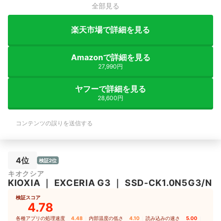
全部見る
楽天市場で詳細を見る
Amazonで詳細を見る
27,990円
ヤフーで詳細を見る
28,600円
コンテンツの誤りを送信する
4位
検証2位
キオクシア
KIOXIA
｜
EXCERIA G3
｜
SSD-CK1.0N5G3/N
検証スコア
4.78
各種アプリの処理速度
4.48
｜
内部温度の低さ
4.10
｜
読み込みの速さ
5.00
｜