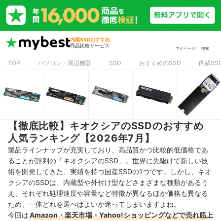
内蔵SSDおすすめ
商品比較サービス
マイページ
検索
TOP
パソコン・周辺機器
SSD
おすすめのSSD
内蔵SS
【徹底比較】キオクシアのSSDのおすすめ
人気ランキング【2026年7月】
製品ラインナップが充実しており、高品質かつ比較的低価格であ
ることが評判の「キオクシアのSSD」。世界に先駆けて新しい技
術を開発してきた、実績を持つ国産SSDの1つです。しかし、キオ
クシアのSSDは、内蔵型や外付け型などさまざまな種類があるう
え、それぞれ処理速度や容量など特徴が異なるほか価格も異なる
ため、一体どれを選べばよいか迷ってしまいますよね。
今回は
Amazon・楽天市場・Yahoo!ショッピングなどで売れ筋上