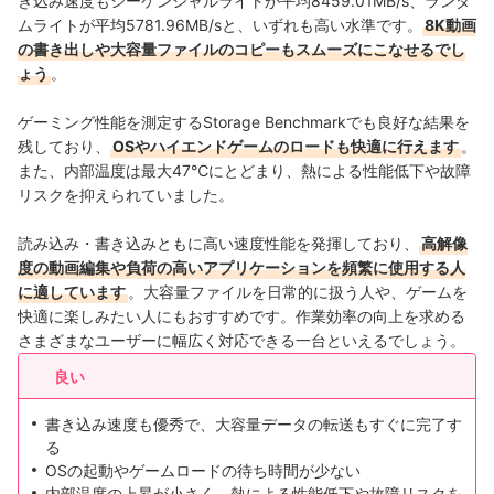
き込み速度もシーケンシャルライトが平均8459.01MB/s、ランダ
ムライトが平均5781.96MB/sと、いずれも高い水準です。
8K動画
の書き出しや大容量ファイルのコピーもスムーズにこなせるでし
ょう
。
ゲーミング性能を測定するStorage Benchmarkでも良好な結果を
残しており、
OSやハイエンドゲームのロードも快適に行えます
。
また、内部温度は最大47℃にとどまり、熱による性能低下や故障
リスクを抑えられていました。
読み込み・書き込みともに高い速度性能を発揮しており、
高解像
度の動画編集や負荷の高いアプリケーションを頻繁に使用する人
に適しています
。大容量ファイルを日常的に扱う人や、ゲームを
快適に楽しみたい人にもおすすめです。作業効率の向上を求める
さまざまなユーザーに幅広く対応できる一台といえるでしょう。
良い
書き込み速度も優秀で、大容量データの転送もすぐに完了す
る
OSの起動やゲームロードの待ち時間が少ない
内部温度の上昇が小さく、熱による性能低下や故障リスクを