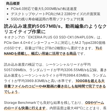
商品概要
PCIe4.0対応で最大5,000MB/sの転送速度
デスクトップやノートPC向けM.2 2280サイズの片面実装
SSDの残り寿命確認用の専用ソフトウェア付属
読み込み速度約5057MB/s。動画編集のようなク
リエイティブ作業に
キオクシアの「EXCERIA PLUS G3 SSD-CK1.0N4PLG3N」は、
PCIe Gen 4.0×4インターフェースに対応したM.2 Type2280規格
のSSDです。容量は1TBと2TBの2種類から選択できます。
TLC
NANDを搭載し、幅広い用途に活用できる商品
です。
読み込み速度の検証では、シーケンシャルリードが平均
5057.09MB/s、ランダムリードが平均3206.55MB/sを記録。書き
込み速度もシーケンシャルライトが平均3984.63MB/s、ランダム
ライトが平均3969.83MB/sと高い水準です。
100GBを超える大
容量ファイルのコピーや4K動画の書き出しも短時間で完了できる
でしょう
。
Storage Benchmarkでも良好な結果を残しており、
OSやゲーム
のロードも快適に行えます
。内部温度は最大48℃にとどまり、長