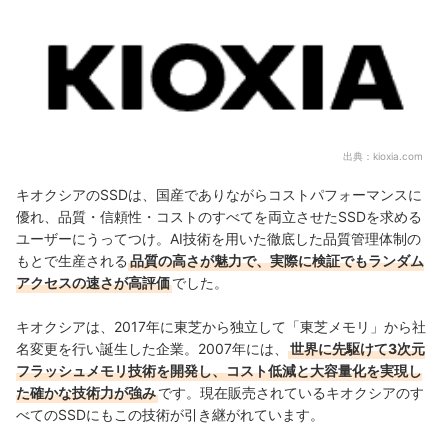
キオクシアのSSDの売れ筋ランキングもチェック！
出典：
kioxia.com
キオクシアのSSDは、国産でありながらコストパフォーマンスに
優れ、品質・信頼性・コストのすべてを両立させたSSDを求める
ユーザーにうってつけ。AI技術を用いた徹底した品質管理体制の
もとで生産される
品質の高さが魅力で、実際に検証でもランダム
アクセスの速さが高評価
でした。
キオクシアは、2017年に東芝から独立して「東芝メモリ」から社
名変更を行い誕生した企業。2007年には、
世界に先駆けて3次元
フラッシュメモリ技術を開発し、コスト低減と大容量化を実現し
た確かな技術力が強み
です。現在販売されているキオクシアのす
べてのSSDにもこの技術が引き継がれています。