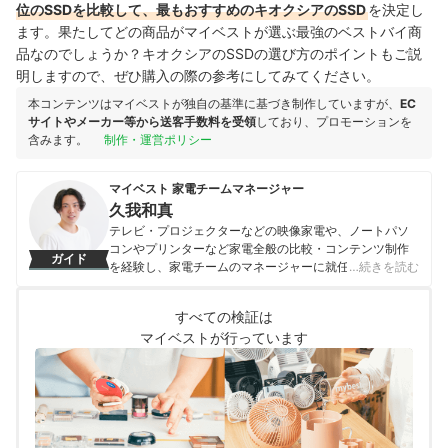
位のSSDを比較して、最もおすすめのキオクシアのSSD
を決定し
ます。
果たしてどの商品がマイベストが選ぶ最強のベストバイ商
品なのでしょうか？キオクシアのSSDの選び方のポイントもご説
明しますので、ぜひ購入の際の参考にしてみてください。
本コンテンツはマイベストが独自の基準に基づき制作していますが、
EC
サイトやメーカー等から送客手数料を受領
しており、プロモーションを
含みます。
制作・運営ポリシー
マイベスト 家電チームマネージャー
久我和真
テレビ・プロジェクターなどの映像家電や、ノートパソ
コンやプリンターなど家電全般の比較・コンテンツ制作
ガイド
を経験し、家電チームのマネージャーに就任。キャリブ
…続きを読む
レーションソフトを用いたテレビ・プロジェクターの画
質測定を設計したり、ノートパソコンのベンチマークテ
すべての検証は
ストに取り組んだりしてきた。「ユーザーにとってベス
マイベストが行っています
トな選択体験を提供する」ことを心がけて、コンテンツ
制作を行っている。
久我和真のプロフィール