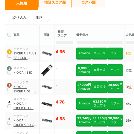
検証スコア順
コスパ順
人気順
絞り込み
価格
検証
人気
商品
画像
最安価格
スコア
キオクシア
4.66
1
Amazon
楽天市場
ヤフー
1位
EXCERIA
｜
PLUS
G3
｜
SSD-
CK1.0N4PLG3N
-
6,990円
キオクシア
2
楽天市場
ヤフー
2位
Amazon
KIOXIA
｜
SSD
キオクシア
-
27,990円
28,600円
3
楽天市場
3位
KIOXIA
｜
Amazon
ヤフー
EXCERIA G2
｜
SSD-
キオクシア
CK1.0N3G2/N
4.78
63,130円
4
Amazon
ヤフー
4位
KIOXIA
｜
楽天市場
EXCERIA G3
｜
SSD-
キオクシア
CK1.0N5G3/N
4.88
39,240円
38,980円
38,980円
5
5位
KIOXIA
｜
Amazon
楽天市場
ヤフー
EXCERIA PLUS
G4
｜
SSD-
キオクシア
CK1.0N5PLG4J