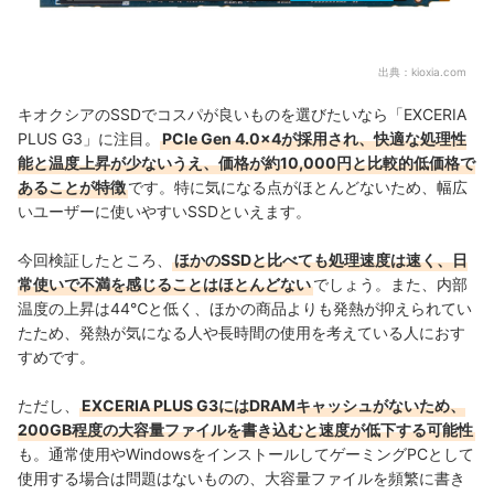
出典：
kioxia.com
キオクシアのSSDでコスパが良いものを選びたいなら「EXCERIA
PLUS G3」に注目。
PCIe Gen 4.0×4が採用され、快適な処理性
能と温度上昇が少ないうえ、価格が約10,000円と比較的低価格で
あることが特徴
です。特に気になる点がほとんどないため、幅広
いユーザーに使いやすいSSDといえます。
今回検証したところ、
ほかのSSDと比べても処理速度は速く、日
常使いで不満を感じることはほとんどない
でしょう。また、
内部
温度の上昇は44℃と低く、ほかの商品よりも発熱が抑えられてい
たため、発熱が気になる人や長時間の使用を考えている人におす
すめです。
ただし、
EXCERIA PLUS G3にはDRAMキャッシュがないため、
200GB程度の大容量ファイルを書き込むと速度が低下する可能性
も。
通常使用や
Windowsをインストールして
ゲーミングPCとして
使用する場合は問題はないものの
、
大容量ファイルを頻繁に書き