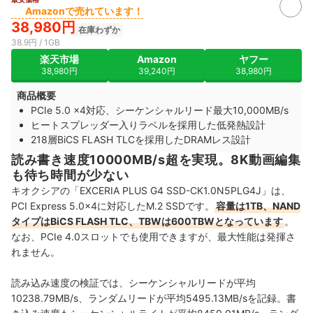
Amazonで売れています！
38,980円
在庫わずか
38.9円 / 1GB
楽天市場
Amazon
ヤフー
38,980円
39,240円
38,980円
商品概要
PCIe 5.0 x4対応、シーケンシャルリード最大10,000MB/s
ヒートスプレッダー入りラベルを採用した低発熱設計
218層BiCS FLASH TLCを採用したDRAMレス設計
読み書き速度10000MB/s超を実現。8K動画編集
も待ち時間が少ない
キオクシアの「EXCERIA PLUS G4 SSD-CK1.0N5PLG4J」は、
PCI Express 5.0×4に対応したM.2 SSDです。
容量は1TB、NAND
タイプはBiCS FLASH TLC、TBWは600TBWとなっています
。
なお、PCIe 4.0スロットでも使用できますが、最大性能は発揮さ
れません。
読み込み速度の検証では、シーケンシャルリードが平均
10238.79MB/s、ランダムリードが平均5495.13MB/sを記録。書