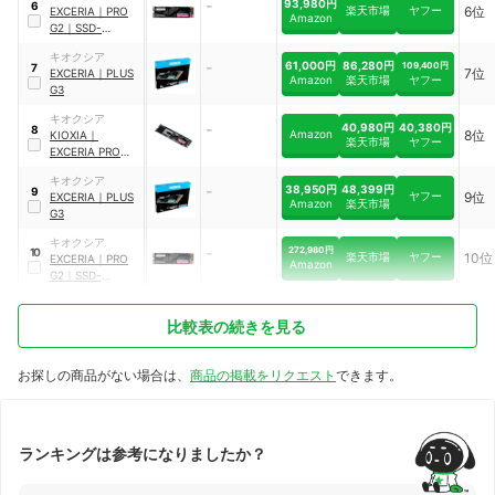
-
93,980円
6
楽天市場
ヤフー
6位
EXCERIA
｜
PRO
Amazon
G2
｜
SSD-
CK2.0N5PRG2R
キオクシア
-
61,000円
86,280円
109,400円
7
7位
EXCERIA
｜
PLUS
Amazon
楽天市場
ヤフー
G3
キオクシア
-
40,980円
40,380円
8
Amazon
8位
KIOXIA
｜
楽天市場
ヤフー
EXCERIA PRO
｜
SSD-
キオクシア
CK1.0N4P/N
-
38,950円
48,399円
9
ヤフー
9位
EXCERIA
｜
PLUS
Amazon
楽天市場
G3
キオクシア
-
272,980円
10
楽天市場
ヤフー
10位
EXCERIA
｜
PRO
Amazon
G2
｜
SSD-
CK4.0N5PRG2R
比較表の続きを見る
お探しの商品がない場合は、
商品の掲載をリクエスト
できます。
ランキングは参考になりましたか？