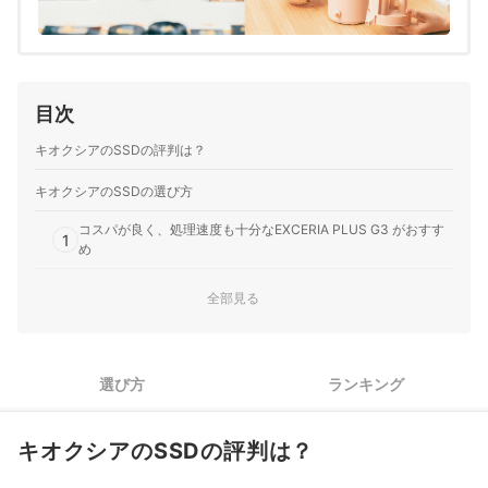
目次
キオクシアのSSDの評判は？
キオクシアのSSDの選び方
コスパが良く、処理速度も十分なEXCERIA PLUS G3 がおすす
1
め
2
容量は用途に合わせて選ぼう
全部見る
3
長さの違いに要注意。基本的には「Type2280」を選べばOK
キオクシアのSSD全18商品おすすめ人気ランキング
選び方
ランキング
売れ筋の人気キオクシアのSSD全4商品を徹底比較！
キオクシアのSSDの評判は？
そのほかのSSDの人気ランキングはこちら！