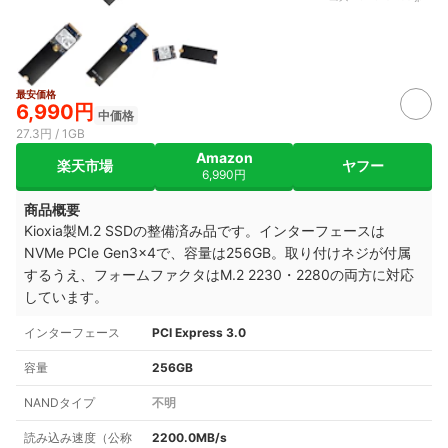
最安価格
6,990円
中価格
27.3円 / 1GB
Amazon
楽天市場
ヤフー
6,990円
商品概要
Kioxia製M.2 SSDの整備済み品です。インターフェースは
NVMe PCIe Gen3×4で、容量は256GB。取り付けネジが付属
するうえ、フォームファクタはM.2 2230・2280の両方に対応
しています。
インターフェース
PCI Express 3.0
容量
256GB
NANDタイプ
不明
読み込み速度（公称
2200.0MB/s