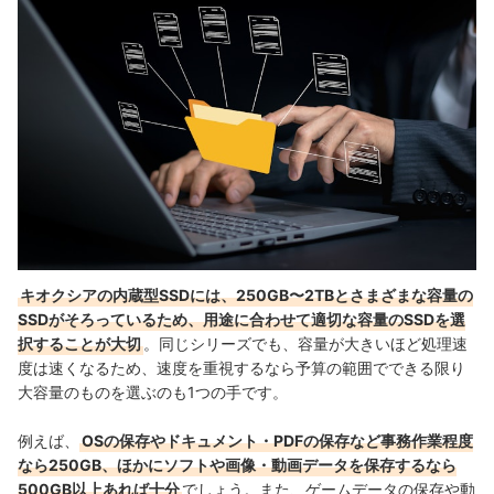
キオクシアの内蔵型SSDには、250GB〜2TBとさまざまな容量の
SSDがそろっているため、用途に合わせて適切な容量のSSDを選
択することが大切
。同じシリーズでも、容量が大きいほど処理速
度は速くなるため、速度を重視するなら予算の範囲でできる限り
大容量のものを選ぶのも1つの手です。
例えば、
OSの保存やドキュメント・PDFの保存など事務作業程度
なら250GB、ほかにソフトや画像・動画データを保存するなら
500GB以上あれば十分
でしょう。また、ゲームデータの保存や動