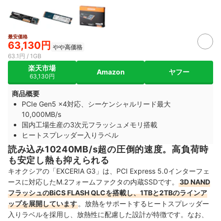
最安価格
63,130円
やや高価格
63.1円 / 1GB
楽天市場
Amazon
ヤフー
63,130円
商品概要
PCIe Gen5 x4対応、シーケンシャルリード最大
10,000MB/s
国内工場生産の3次元フラッシュメモリ搭載
ヒートスプレッダー入りラベル
読み込み10240MB/s超の圧倒的速度。高負荷時
も安定し熱も抑えられる
キオクシアの「EXCERIA G3」は、PCI Express 5.0インターフェ
ースに対応したM.2フォームファクタの内蔵SSDです。
3D NAND
フラッシュのBiCS FLASH QLCを搭載し、1TBと2TBのラインア
ップを展開しています
。放熱をサポートするヒートスプレッダー
入りラベルを採用し、放熱性に配慮した設計が特徴です。なお、