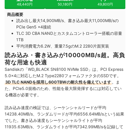
48,440円
50,180円
49,800円
商品概要
読み出し最大14,900MB/s、書き込み最大11,000MB/sの
PCIe Gen5 x4接続
TLC 3D CBA NANDとカスタムコントローラー搭載の容量
1TB
平均消費電力6.2W、重量7.5gのM.2 2280片面実装
読み込み・書き込みが10000MB/s超。高負
荷な用途も快適
Sandiskの「WD_BLACK SN8100 NVMe SSD」は、PCI Express
5.0×4に対応したM.2 Type2280フォームファクタのSSDです。
3D TLC NANDを採用し600TBWの耐久性を備えています
。ま
た、PCIe5.0規格のため、性能を最大限発揮するには対応してい
る機器が必要です。
読み込み速度の検証では、シーケンシャルリードが平均
14238.40MB/s、ランダムリードが平均6556.64MB/sという結果
でした。書き込み速度もシーケンシャルライトが平均
11935.63MB/s、ランダムライトが平均7342.99MB/sを記録して