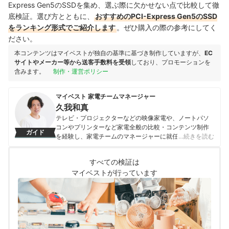
Express Gen5のSSDを集め、選ぶ際に欠かせない点で比較して徹
底検証。選び方とともに、
おすすめのPCI-Express Gen5のSSD
をランキング形式でご紹介します
。ぜひ購入の際の参考にしてく
ださい。
本コンテンツはマイベストが独自の基準に基づき制作していますが、
EC
サイトやメーカー等から送客手数料を受領
しており、プロモーションを
含みます。
制作・運営ポリシー
マイベスト 家電チームマネージャー
久我和真
テレビ・プロジェクターなどの映像家電や、ノートパソ
コンやプリンターなど家電全般の比較・コンテンツ制作
ガイド
を経験し、家電チームのマネージャーに就任。キャリブ
…続きを読む
レーションソフトを用いたテレビ・プロジェクターの画
質測定を設計したり、ノートパソコンのベンチマークテ
すべての検証は
ストに取り組んだりしてきた。「ユーザーにとってベス
マイベストが行っています
トな選択体験を提供する」ことを心がけて、コンテンツ
制作を行っている。
久我和真のプロフィール