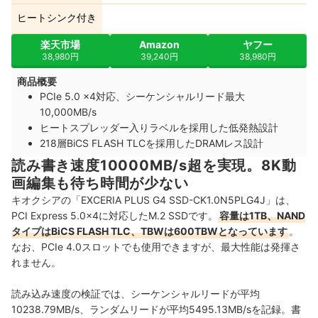
ヒートシンク付き
楽天市場
Amazon
ヤフー
38,980円
39,240円
38,980円
商品概要
PCIe 5.0 x4対応、シーケンシャルリード最大
10,000MB/s
ヒートスプレッダー入りラベルを採用した低発熱設計
218層BiCS FLASH TLCを採用したDRAMレス設計
読み書き速度10000MB/s超を実現。8K動
画編集も待ち時間が少ない
キオクシアの「EXCERIA PLUS G4 SSD-CK1.0N5PLG4J」は、
PCI Express 5.0×4に対応したM.2 SSDです。
容量は1TB、NAND
タイプはBiCS FLASH TLC、TBWは600TBWとなっています
。
なお、PCIe 4.0スロットでも使用できますが、最大性能は発揮さ
れません。
読み込み速度の検証では、シーケンシャルリードが平均
10238.79MB/s、ランダムリードが平均5495.13MB/sを記録。書