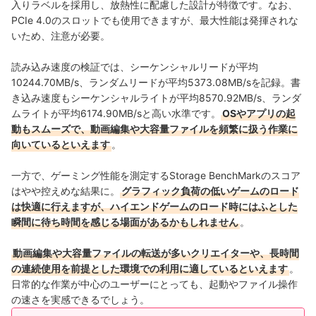
入りラベルを採用し、放熱性に配慮した設計が特徴です。なお、
PCIe 4.0のスロットでも使用できますが、最大性能は発揮されな
いため、注意が必要。
読み込み速度の検証では、シーケンシャルリードが平均
10244.70MB/s、ランダムリードが平均5373.08MB/sを記録。書
き込み速度もシーケンシャルライトが平均8570.92MB/s、ランダ
ムライトが平均6174.90MB/sと高い水準です。
OSやアプリの起
動もスムーズで、動画編集や大容量ファイルを頻繁に扱う作業に
向いているといえます
。
一方で、ゲーミング性能を測定するStorage BenchMarkのスコア
はやや控えめな結果に。
グラフィック負荷の低いゲームのロード
は快適に行えますが、ハイエンドゲームのロード時にはふとした
瞬間に待ち時間を感じる場面があるかもしれません
。
動画編集や大容量ファイルの転送が多いクリエイターや、長時間
の連続使用を前提とした環境での利用に適しているといえます
。
日常的な作業が中心のユーザーにとっても、起動やファイル操作
の速さを実感できるでしょう。