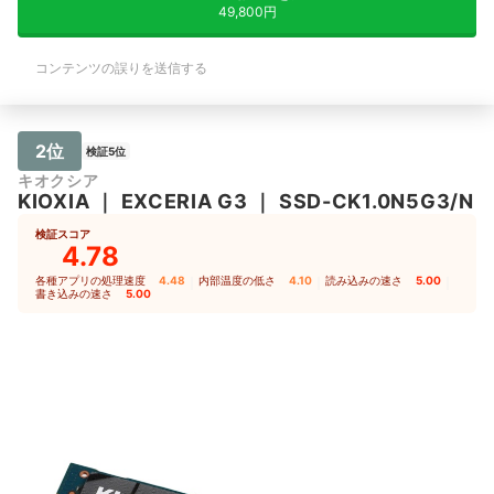
49,800円
コンテンツの誤りを送信する
2位
検証5位
キオクシア
KIOXIA
｜
EXCERIA G3
｜
SSD-CK1.0N5G3/N
検証スコア
4.78
各種アプリの処理速度
4.48
｜
内部温度の低さ
4.10
｜
読み込みの速さ
5.00
｜
書き込みの速さ
5.00