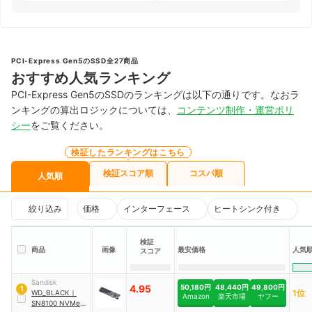
PCI-Express Gen5のSSD全27商品
おすすめ人気ランキング
PCI-Express Gen5のSSDのランキングは以下の通りです。なおラ
ンキングの算出ロジックについては、
コンテンツ制作・運営ポリ
シー
をご覧ください。
検証したランキングはこちら
検証スコア順
コスパ順
人気順
絞り込み
価格
インターフェース
ヒートシンク付き
検証
商品
画像
最安価格
人気
スコア
Sandisk
4.95
50,180円
48,440円
49,800円
1
1位
WD_BLACK
｜
Amazon
楽天市場
ヤフー
SN8100 NVMe