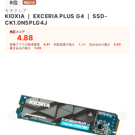
6位
検証3位
キオクシア
KIOXIA
｜
EXCERIA PLUS G4
｜
SSD-
CK1.0N5PLG4J
検証スコア
4.88
各種アプリの処理速度
4.81
｜
内部温度の低さ
4.30
｜
読み込みの速さ
5.00
｜
書き込みの速さ
5.00