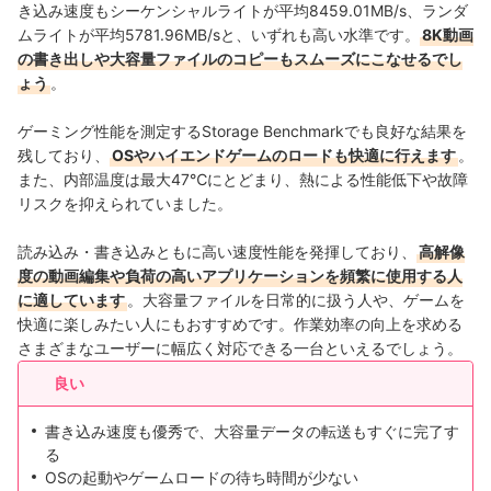
き込み速度もシーケンシャルライトが平均8459.01MB/s、ランダ
ムライトが平均5781.96MB/sと、いずれも高い水準です。
8K動画
の書き出しや大容量ファイルのコピーもスムーズにこなせるでし
ょう
。
ゲーミング性能を測定するStorage Benchmarkでも良好な結果を
残しており、
OSやハイエンドゲームのロードも快適に行えます
。
また、内部温度は最大47℃にとどまり、熱による性能低下や故障
リスクを抑えられていました。
読み込み・書き込みともに高い速度性能を発揮しており、
高解像
度の動画編集や負荷の高いアプリケーションを頻繁に使用する人
に適しています
。大容量ファイルを日常的に扱う人や、ゲームを
快適に楽しみたい人にもおすすめです。作業効率の向上を求める
さまざまなユーザーに幅広く対応できる一台といえるでしょう。
良い
書き込み速度も優秀で、大容量データの転送もすぐに完了す
る
OSの起動やゲームロードの待ち時間が少ない