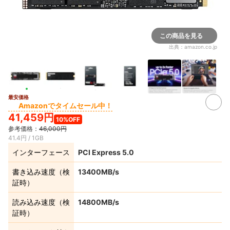
この商品を見る
出典：
amazon.co.jp
最安価格
6+
Amazonでタイムセール中！
41,459円
10%OFF
参考価格：
46,000円
41.4円 / 1GB
インターフェース
PCI Express 5.0
書き込み速度（検
13400MB/s
証時）
読み込み速度（検
14800MB/s
証時）