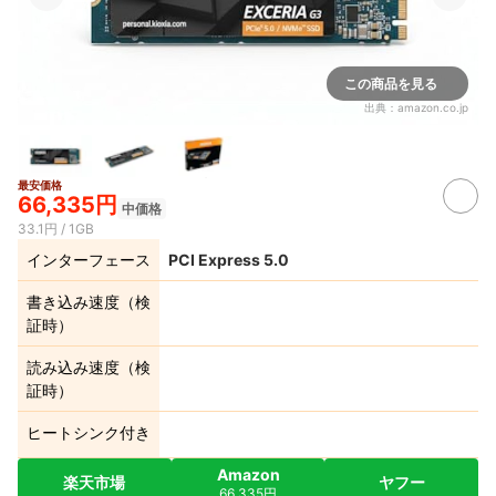
この商品を見る
出典：
amazon.co.jp
最安価格
66,335円
中価格
33.1円 / 1GB
インターフェース
PCI Express 5.0
書き込み速度（検
証時）
読み込み速度（検
証時）
ヒートシンク付き
Amazon
楽天市場
ヤフー
66,335円