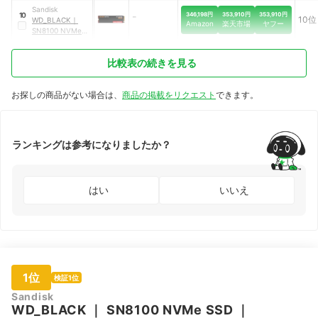
CSSD-
Sandisk
F10GBMP700PX
-
346,198円
353,910円
353,910円
10
10位
WD_BLACK
｜
NH
Amazon
楽天市場
ヤフー
SN8100 NVMe
SSD
｜
WDS800T1X0M
比較表の続きを見る
お探しの商品がない場合は、
商品の掲載をリクエスト
できます。
ランキングは参考になりましたか？
はい
いいえ
1位
検証1位
Sandisk
WD_BLACK
｜
SN8100 NVMe SSD
｜