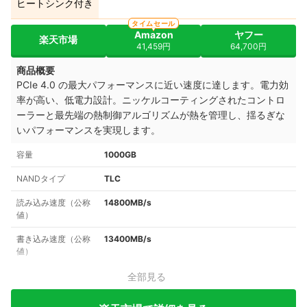
ヒートシンク付き
タイムセール
Amazon
ヤフー
楽天市場
41,459円
64,700円
商品概要
PCIe 4.0 の最大パフォーマンスに近い速度に達します。電力効
率が高い、低電力設計。ニッケルコーティングされたコントロ
ーラーと最先端の熱制御アルゴリズムが熱を管理し、揺るぎな
いパフォーマンスを実現します。
容量
1000GB
NANDタイプ
TLC
読み込み速度（公称
14800MB/s
値）
書き込み速度（公称
13400MB/s
値）
全部見る