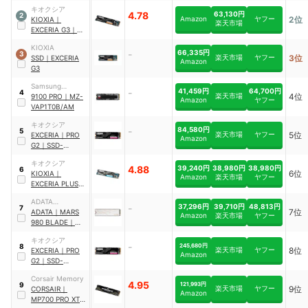
SSD
｜
キオクシア
WDS100T1X0M
4.78
63,130円
2
Amazon
ヤフー
2位
KIOXIA
｜
楽天市場
EXCERIA G3
｜
SSD-
KIOXIA
CK1.0N5G3/N
-
66,335円
3
楽天市場
ヤフー
3位
SSD
｜
EXCERIA
Amazon
G3
Samsung
-
41,459円
64,700円
4
楽天市場
4位
Electronics
9100 PRO
｜
MZ-
Amazon
ヤフー
VAP1T0B/AM
キオクシア
-
84,580円
5
楽天市場
ヤフー
5位
EXCERIA
｜
PRO
Amazon
G2
｜
SSD-
CK2.0N5PRG2R
キオクシア
4.88
39,240円
38,980円
38,980円
6
6位
KIOXIA
｜
Amazon
楽天市場
ヤフー
EXCERIA PLUS
G4
｜
SSD-
ADATA
CK1.0N5PLG4J
-
37,296円
39,710円
48,813円
7
7位
TECHNOLOGY
ADATA
｜
MARS
Amazon
楽天市場
ヤフー
980 BLADE
｜
SMAR-980B-
キオクシア
1TCS-I
-
245,680円
8
楽天市場
ヤフー
8位
EXCERIA
｜
PRO
Amazon
G2
｜
SSD-
CK4.0N5PRG2R
Corsair Memory
4.95
121,993円
9
楽天市場
ヤフー
9位
CORSAIR
｜
Amazon
MP700 PRO XT
｜