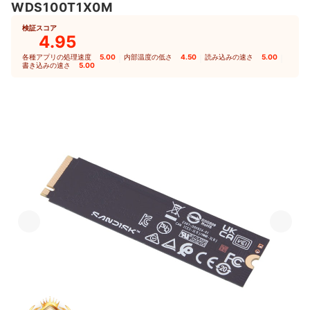
WDS100T1X0M
検証スコア
4.95
各種アプリの処理速度
5.00
｜
内部温度の低さ
4.50
｜
読み込みの速さ
5.00
｜
書き込みの速さ
5.00