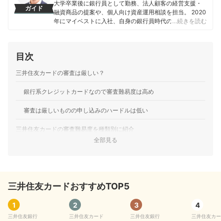
大学卒業後に銀行員として勤務、法人顧客の経営支援・
ガイド
融資商品の提案や、個人向け資産運用相談を担当。 2020
年にマイベストに入社、自身の銀行員時代の経験を活か
…続きを読む
し、カードローン・クレジットカード・生命保険・損害
保険・株式投資などの金融サービスやキャッシュレス決
済を専門に解説コンテンツの制作を統括する。 また、
目次
Yahoo!ファイナンスで借入や投資への疑問や基礎知識に
関する連載も担当している。
三井住友カードの審査は厳しい？
大島凱斗のプロフィール
銀行系クレジットカードなので審査難易度は高め
審査は厳しいものの申し込みのハードルは低い
三井住友カードの審査難易度を種類別に紹介
全部見る
三井住友カード（NL）
三井住友カード ゴールド（NL）
三井住友カードおすすめTOP5
三井住友カード プラチナプリファード
三井住友カードの審査でチェックされる内容
1
2
3
4
三井住友銀行
三井住友カード
三井住友銀行
三井住友カー