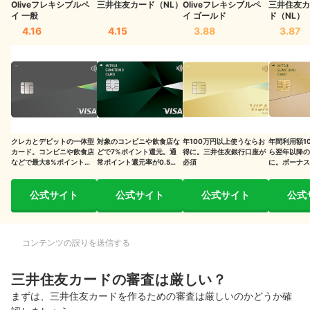
信用情報：過去の支払い実績や利用履歴に問題がないか
Oliveフレキシブルペ
三井住友カード（NL）
Oliveフレキシブルペ
三井住友カ
イ 一般
イ ゴールド
ド（NL）
支払い能力：収入の安定性や家族構成はどうか
4.16
4.15
3.88
3.87
他社借り入れ：借り入れがある場合は額が多すぎないか
三井住友カードの審査に落ちる理由は？
過去に何らかの支払いを遅延・滞納したことがある
ローンやキャッシングを利用している
クレカとデビットの一体型
対象のコンビニや飲食店な
年100万円以上使うならお
年間利用額1
カード。コンビニや飲食店
どで7%ポイント還元。通
得に。三井住友銀行口座が
ら翌年以降の
個人の属性情報が基準を満たしていない
などで最大8%ポイント還
常ポイント還元率が0.50%
必須
に。ボーナス
元に
と低め
り
クレジットカードの利用実績がない
公式サイト
公式サイト
公式サイト
公式
複数のカードに同時に申し込んでいる
三井住友カードの審査に通過するコツ
コンテンツの誤りを送信する
キャッシング枠はゼロで申し込む
三井住友カードの審査は厳しい？
ほかのカードへの申し込みから半年空ける
まずは、三井住友カードを作るための審査は厳しいのかどうか確