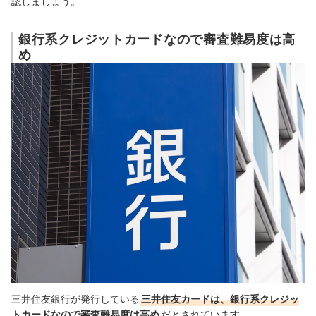
認しましょう。
借り入れがある場合はできるだけ返済をしておく
利用実績を積んでおく
銀行系クレジットカードなので審査難易度は高
め
申込情報は正確に記入する
三井住友カードの審査はどんな流れで行われる？
まずはカードの申し込みをする。必要書類もチェック
審査結果を待つ。在籍確認が行われることも
審査時間は土日でも最短5分で終了
おすすめの三井住友カードもチェック！
クレジットカードの総合ランキングはこちら！
三井住友カードについてはこちらの情報もチェック
三井住友銀行が発行している
三井住友カードは、銀行系クレジッ
トカードなので審査難易度は高め
だとされています。