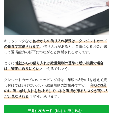
キャッシングなど
他社からの借り入れ状況は、クレジットカード
の審査で重視されます
。借り入れがあると、自由になるお金が減
って返済能力の低下につながると判断されるからです。
とくに
他社からの借り入れが総量規制の基準に近い状態の場合
は、審査に通りにくい
といえるでしょう。
クレジットカードのショッピング枠は、年収の3分の1を超えて貸
し付けてはいけないという総量規制の対象外ですが、
年収の3分
の1に近い借り入れを他社でしていると返済が滞るリスクが高い人
だと見なされる
可能性があります。
三井住友カード（NL）に申し込む