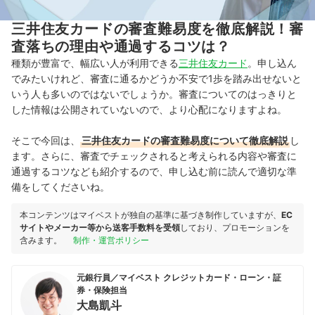
三井住友カードの審査難易度を徹底解説！審
査落ちの理由や通過するコツは？
種類が豊富で、幅広い人が利用できる
三井住友カード
。申し込ん
でみたいけれど、審査に通るかどうか不安で1歩を踏み出せないと
いう人も多いのではないでしょうか。審査についてのはっきりと
した情報は公開されていないので、より心配になりますよね。
そこで今回は、
三井住友カードの審査難易度について徹底解説
し
ます。さらに、審査でチェックされると考えられる内容や審査に
通過するコツなども紹介するので、申し込む前に読んで適切な準
備をしてくださいね。
本コンテンツはマイベストが独自の基準に基づき制作していますが、
EC
サイトやメーカー等から送客手数料を受領
しており、プロモーションを
含みます。
制作・運営ポリシー
元銀行員／マイベスト クレジットカード・ローン・証
券・保険担当
大島凱斗