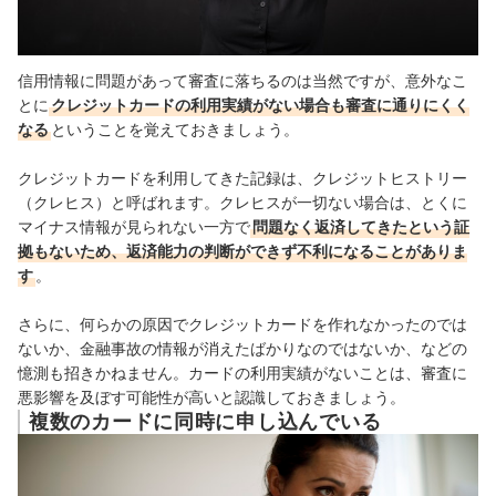
信用情報に問題があって審査に落ちるのは当然ですが、意外なこ
とに
クレジットカードの利用実績がない場合も審査に通りにくく
なる
ということを覚えておきましょう。
クレジットカードを利用してきた記録は、クレジットヒストリー
（クレヒス）と呼ばれます。クレヒスが一切ない場合は、とくに
マイナス情報が見られない一方で
問題なく返済してきたという証
拠もないため、返済能力の判断ができず不利になることがありま
す
。
さらに、何らかの原因でクレジットカードを作れなかったのでは
ないか、金融事故の情報が消えたばかりなのではないか、などの
憶測も招きかねません。カードの利用実績がないことは、審査に
悪影響を及ぼす可能性が高いと認識しておきましょう。
複数のカードに同時に申し込んでいる