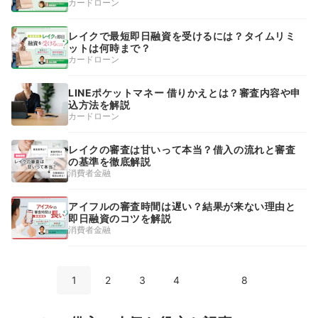
カードローン
レイクで最短即日融資を受けるには？タイムリミ
ットは何時まで？
カードローン
LINEポケットマネー 借りかえとは？審査内容や申
込方法を解説
カードローン
レイクの審査は甘いって本当？借入の流れと審査
の基準を徹底解説
消費者金融
アイフルの審査時間は遅い？結果が来ない理由と
即日融資のコツを解説
消費者金融
1
2
3
4
8