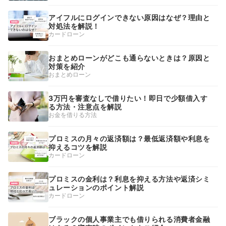
アイフルにログインできない原因はなぜ？理由と
対処法を解説！
カードローン
おまとめローンがどこも通らないときは？原因と
対策を紹介
おまとめローン
3万円を審査なしで借りたい！即日で少額借入す
る方法・注意点を解説
お金を借りる方法
プロミスの月々の返済額は？最低返済額や利息を
抑えるコツを解説
カードローン
プロミスの金利は？利息を抑える方法や返済シミ
ュレーションのポイント解説
カードローン
ブラックの個人事業主でも借りられる消費者金融