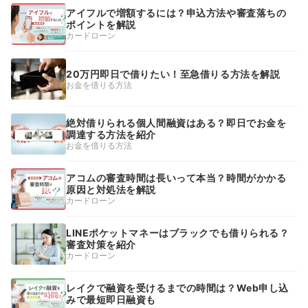
アイフルで増額するには？申込方法や審査落ちの
ポイントを解説
カードローン
20万円即日で借りたい！至急借りる方法を解説
お金を借りる方法
絶対借りられる個人間融資はある？即日でお金を
調達する方法を紹介
お金を借りる方法
アコムの審査時間は長いって本当？時間がかかる
原因と対処法を解説
カードローン
LINEポケットマネーはブラックでも借りられる？
審査対策を紹介
カードローン
レイクで融資を受けるまでの時間は？Web申し込
みで最短即日融資も