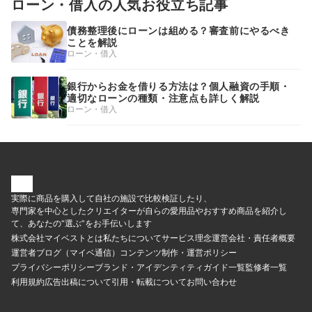
ローン・借入の人気お役立ち記事
債務整理後にローンは組める？審査前にやるべき
ことを解説
ローン・借入
銀行からお金を借りる方法は？個人融資の手順・
適切なローンの種類・注意点も詳しく解説
ローン・借入
実際に商品を購入して自社の施設で比較検証したり、
専門家を中心としたクリエイターが自らの愛用品やおすすめ商品を紹介し
て、あなたの“選ぶ”をお手伝いします
株式会社マイベストとは
私たちについて
サービス理念
運営会社・責任者概要
運営者ブログ（マイベ通信）
コンテンツ制作・運営ポリシー
プライバシーポリシー
ブランド・アイデンティティ
ガイド一覧
監修者一覧
利用規約
広告出稿について
引用・転載について
お問い合わせ