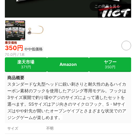
この商品を見る
出典：
amazon.co.jp
最安価格
350円
やや低価格
70.0円 / 1本
楽天市場
ヤフー
Amazon
371円
350円
商品概要
スタンダードな丸型ヘッドに鋭い刺さりと耐久性のあるハイカ
ーボン素材のフックを使用したアジング専用モデル。フックは
3サイズ展開で釣り場やアジのサイズによって適したセットを
選べます。
SSサイズはアジ向きのマイクロフック、S・Mサイ
ズはやや針先が開いたオープンゲイブと
さまざまな状況でのア
ジングゲーム
が楽しめます。
サイズ
不明