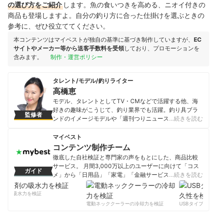
の選び方をご紹介
します。魚の食いつきを高める、ニオイ付きの
商品も登場しますよ。自分の釣り方に合った仕掛けを選ぶときの
参考に、ぜひ役立ててください。
本コンテンツはマイベストが独自の基準に基づき制作していますが、
EC
サイトやメーカー等から送客手数料を受領
しており、プロモーションを
含みます。
制作・運営ポリシー
タレント/モデル/釣りライター
高橋恵
モデル、タレントとしてTV・CMなどで活躍する他、海
好きの趣味がこうじて、釣り業界でも活躍。釣り具ブラ
監修者
ンドのイメージモデルや「週刊つりニュース」の専属ラ
…続きを読む
イターを務める他、執筆者として釣果情報サイト「カン
パリ」連載、ソルトルアーフィッシングの専門誌「SALT
マイベスト
WORLD」、「夕刊フジ」「スポニチ」「オフショアマガ
コンテンツ制作チーム
ジン」等の雑誌や新聞に多数掲載。公認釣りインストラ
徹底した自社検証と専門家の声をもとにした、商品比較
クター、スキューバダイビングライセンス（AOW）の資
サービス。 月間3,000万以上のユーザーに向けて「コス
ガイド
格を持つ。 「とっても♡めーこ」のブログ：
メ」から「日用品」「家電」「金融サービス」まで、ベ
…続きを読む
https://ameblo.jp/megu-u11
ストな商品を選んでもらうために、毎日コンテンツを制
高橋恵のプロフィール
作中。
剤の吸水力を検証
コンテンツ制作チームのプロフィール
電動ネッククーラーの冷却力を検証
USBタイプCケー