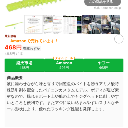
この商品を見る
出典：
amazon.co.jp
最安価格
2+
Amazonで売れています！
468円
在庫わずか
46.8円 / 1本
タイムセール
楽天市場
Amazon
ヤフー
468円
496円
468円
商品概要
波に漂わせながら味と香りで回遊魚のバイトを誘うアミノ酸特
殊誘引剤を配合したバチコンカスタムモデル。ボディが塩ビ素
材なので、揺れるボート上や船の上でもジグヘッドに刺しやす
いところも便利です。またアジに吸い込まれやすいスリムなテ
ール形状により、優れたフッキング性能も発揮します。