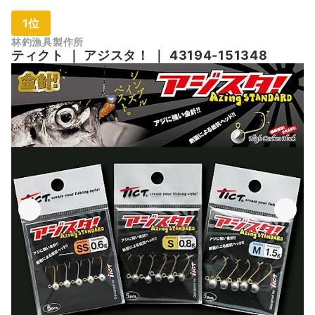
1位
林釣漁具製作所
ティクト
｜
アジスタ！
｜
‎43194-151348