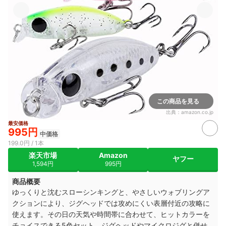
この商品を見る
出典：
amazon.co.jp
最安価格
995円
中価格
199.0円 / 1本
楽天市場
Amazon
ヤフー
1,594円
995円
商品概要
ゆっくりと沈むスローシンキングと、やさしいウォブリングア
クションにより、ジグヘッドでは攻めにくい表層付近の攻略に
使えます。その日の天気や時間帯に合わせて、ヒットカラーを
チョイスできる5色セット。ジグヘッドやマイクロジグと併せ