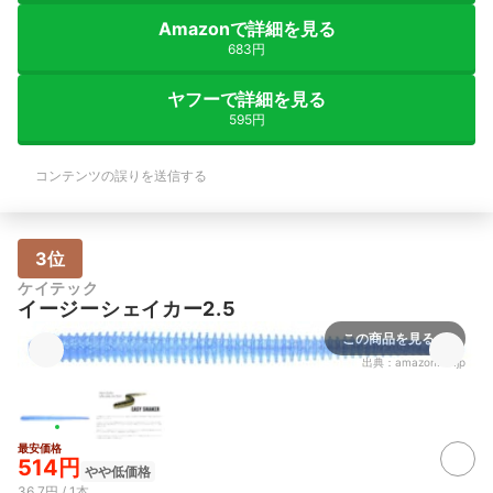
Amazonで詳細を見る
683円
ヤフーで詳細を見る
595円
コンテンツの誤りを送信する
3位
ケイテック
イージーシェイカー2.5
この商品を見る
出典：
amazon.co.jp
最安価格
514円
やや低価格
36.7円 / 1本