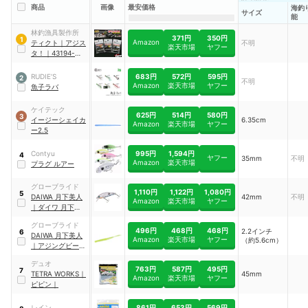
商品
画像
最安価格
海釣
サイズ
能
林釣漁具製作所
371円
350円
1
Amazon
ティクト
｜
アジス
不明
楽天市場
ヤフー
タ！
｜
‎43194-
151348
683円
572円
595円
RUDIE’S
2
不明
Amazon
楽天市場
ヤフー
魚子ラバ
ケイテック
625円
514円
580円
3
イージーシェイカ
6.35cm
Amazon
楽天市場
ヤフー
ー2.5
995円
1,594円
Contyu
4
ヤフー
35mm
不明
Amazon
楽天市場
プラグ ルアー
グローブライド
1,110円
1,122円
1,080円
5
DAIWA
月下美人
42mm
不明
Amazon
楽天市場
ヤフー
｜
ダイワ 月下美人
夜霧Z
グローブライド
496円
468円
468円
2.2インチ
6
DAIWA
月下美人
Amazon
楽天市場
ヤフー
（約5.6cm）
｜
アジングビーム
バチコンカスタム
デュオ
763円
587円
495円
7
TETRA WORKS
｜
45mm
Amazon
楽天市場
ヤフー
ピピン
｜
861円
653円
569円
レイン