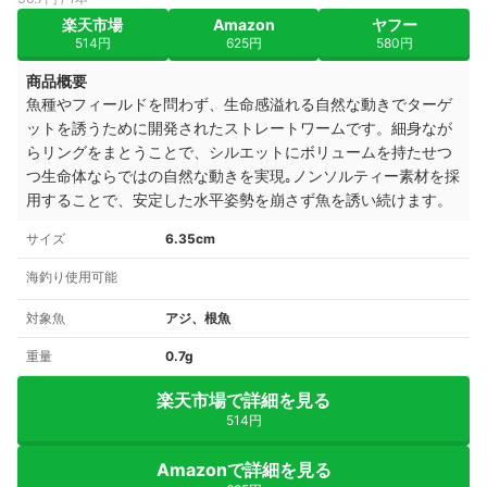
楽天市場
Amazon
ヤフー
514円
625円
580円
商品概要
魚種やフィールドを問わず、生命感溢れる自然な動きでターゲ
ットを誘うために開発されたストレートワームです。細身なが
らリングをまとうことで、シルエットにボリュームを持たせつ
つ生命体ならではの自然な動きを実現｡ノンソルティー素材を採
用することで、安定した水平姿勢を崩さず魚を誘い続けます。
サイズ
6.35cm
海釣り使用可能
対象魚
アジ、根魚
重量
0.7g
楽天市場で詳細を見る
514円
Amazonで詳細を見る