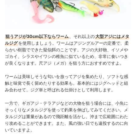
狙うアジが30cm以下ならワーム
、それ以上の
大型アジにはメタ
ルジグ
を使用しましょう。ワームはアジングルアーの定番で、柔
らかい樹脂でできた疑似餌のことです。アジの大好物、イソメや
ゴカイ、シラスやイワシの稚魚に似ているため、非常に食いつき
が良くなります。尺アジ（メガ）を狙う方におすすめですよ。
ワームは美味しそうな匂いを放ってアジを集めたり、ソフトな感
触と味覚で長く留めたりする効果も。基本的にはジグヘッドと組
み合わせて、ジグ単と呼ばれる仕掛けとして利用します。
一方で、ギガアジ・テラアジなどの大物を狙う場合には、小魚に
そっくりなメタルジグを使って釣果を伸ばしてみてください。メ
タルジグは重量があるので飛距離を活かし、沖まで広範囲にわた
り攻めることができます。また、風の強い日でも遠投するのに向
いていますよ。