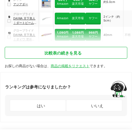
8
約5.0cm
Amazon
楽天市場
ヤフー
アジアダー
グローブライド
2インチ（約
9
Amazon
楽天市場
ヤフー
DAIWA
月下美人
5cm）
｜
ダートビーム
｜
04815973
グローブライド
1,090円
1,086円
966円
10
DAIWA
月下美人
40mm
不明
Amazon
楽天市場
ヤフー
｜
ダイワ 澪示威
SOLID
比較表の続きを見る
お探しの商品がない場合は、
商品の掲載をリクエスト
できます。
ランキングは参考になりましたか？
はい
いいえ