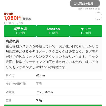
この商品を見る
出典：
amazon.co.jp
最安価格
1,080円
高価格
1,080.0円 / 1本
楽天市場
Amazon
ヤフー
1,122円
1,110円
1,080円
商品概要
重心移動システムを搭載していて、風が強い日でもしっかりと
飛距離をだせる小型ミノー。テクニックは必要なく、タダ巻き
だけで絶妙なウォブリングアクションを繰りだします。フック
表面に特殊プレーティング加工が施されているため、軽いアタ
リでもフッキングしやすいのが特徴です。
サイズ
42mm
海釣り使用可能
不明
対象魚
アジ、メバル
重量
3.7g