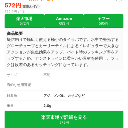
572円
在庫わずか
572.0円 / 1本
楽天市場
Amazon
ヤフー
572円
683円
595円
商品概要
堤防釣りで幅広く使える極小のタイラバです。水中で発光する
グローチューブとカーリーテイルによるイレギュラーで大きな
アクションが集魚効果をアップ。バイト時のフッキング率をア
ップするため、アシストラインに柔らかい素材を使用し、フッ
クは段差のあるセッティングになっています。
サイズ
不明
海釣り使用可能
対象魚
アジ、メバル、カサゴなど
重量
2.0g
楽天市場で詳細を見る
572円