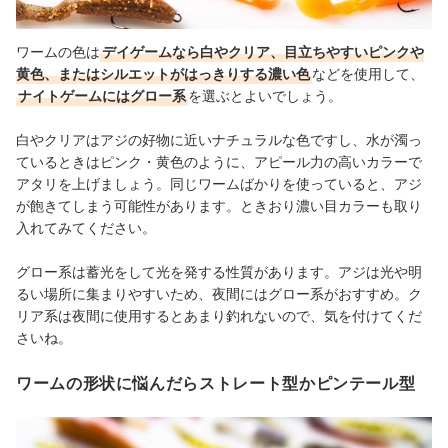
ワームの色は
デイゲームなら白やクリア、目立ちやすいピンクや
黄色、またはシルエットがはっきりする濃い色
などを使用して、
ナイトゲームにはグロー系
を選ぶとよいでしょう。
白やクリアはアジの好物に近いナチュラルな色ですし、水が濁っ
ているときはピンク・黄色のように、アピール力の高いカラーで
アタリを上げましょう。同じワームばかりを使っていると、アジ
が飽きてしまう可能性があります。ときおり濃い目カラーも取り
入れてみてください。
グロー系は蓄光をして光を発する性質があります。アジは光や明
るい場所に集まりやすいため、夜間にはグロー系がおすすめ。ク
リア系は夜間に使用するとあまり釣れないので、気を付けてくだ
さいね。
ワームの形状に悩んだらストレート型かピンテール型