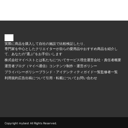
実際に商品を購入して自社の施設で比較検証したり、
専門家を中心としたクリエイターが自らの愛用品やおすすめ商品を紹介し
て、あなたの“選ぶ”をお手伝いします
株式会社マイベストとは
私たちについて
サービス理念
運営会社・責任者概要
運営者ブログ（マイベ通信）
コンテンツ制作・運営ポリシー
プライバシーポリシー
ブランド・アイデンティティ
ガイド一覧
監修者一覧
利用規約
広告出稿について
引用・転載について
お問い合わせ
Copyright mybest All Rights Reserved.