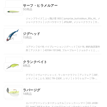
17105, Berkley(バークレー) | ガルプ ソルトウォーター パルスワーム
サーフ・ヒラメルアー
50商品
ジャンプライズ | ぶっ飛び君 95S | jumprize_buttobikun_95s_HL, メ
ジャークラフト | ジグパラサーフ | JPSURF, メジャークラフト | サー
フ | JPSURF-40, CONTYU | ルアー, シマノ | 熱砂 スピンドリフト |
OM-110K 110HS 004
ジグヘッド
15商品
コアマン | VJ-16 バイブレーションジグヘッド | VJ-16, 林釣漁具製作
所 | アジスタ！ | ‎43194-151348, ブルーブルー | ジョルティミニ , コ
アマン | バイブレーションジグヘッド, 林釣漁具製作所 | アジスタ！
クランクベイト
8商品
デプス | イヴォークシャッド, ラッキークラフト | アンフェア | 26F,
シマノ | そことろ 30S | TR-230P, シマノ | トラウトルアー | TR-
230P, Amazon | クランクベイト
ラバージグ
18商品
エバーグリーンインターナショナル | ジャックハンマー | ‎EG-JH38-
02, issei | AKチャター, エバーグリーンインターナショナル | ジャック