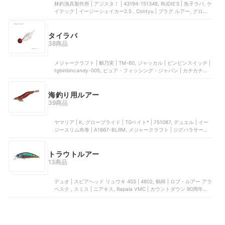
林釣漁具製作所 | アジスタ！ | ‎43194-151348, RUDIE’S | 魚子ラバ, ケ
イテック | イージーシェイカー2.5 , Contyu | プラグ ルアー, グローブ
ライド | ダイワ 月下美人 夜霧Z
タイラバ
38商品
メジャークラフト | 鯛乃実 | TM-60, ジャッカル | ビンビンスイッチ |
tgbinbincandy-005, ピュア・フィッシング・ジャパン | カチカチ玉 |
1483379, ジャクソン | マッケローニ, グローブライド | ブレードブレ
ーカー | 07462064
海釣り用ルアー
39商品
ヤマリア | K, グローブライド | TGベイト* | ‎751087, デュエル | イー
ジースリム布巻 | ‎A1867-BLRM, メジャークラフト | ジグパラサーフ |
JPSURF, RUDIE’S | 魚子ラバ
トラウトルアー
13商品
デュオ | スピアヘッド リュウキ 45S | 4802, 鶴祥 | ロブ・ルアー アラ
ベスク , スミス | ニアキス, Rapala VMC | カウントダウン 90周年記念
ルアーキット, ザクトクラフト | セニョールトルネード