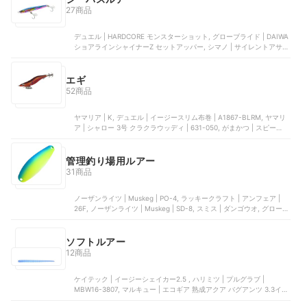
27商品
デュエル | HARDCORE モンスターショット, グローブライド | DAIWA
ショアラインシャイナーZ セットアッパー, シマノ | サイレントアサシ
ン 99F ジェットブースト | XM-199N, CONTYU | ルアー, コアマン |
VJ-22
エギ
52商品
ヤマリア | K, デュエル | イージースリム布巻 | ‎A1867-BLRM, ヤマリ
ア | シャロー 3号 クラクラウッディ | 631-050, がまかつ | スピードメ
タル エギドロッパー | 19-325, キーストン | モンローエギ 2.5号 夜焚
きチューン フルブラック
管理釣り場用ルアー
31商品
ノーザンライツ | Muskeg | PO-4, ラッキークラフト | アンフェア |
26F, ノーザンライツ | Muskeg | SD-8, スミス | ダンゴウオ, グローブ
ライド | チヌーク S
ソフトルアー
12商品
ケイテック | イージーシェイカー2.5 , ハリミツ | プルグラブ |
MBW16-3807, マルキュー | エコギア 熟成アクア バグアンツ 3.3イン
チ, マルキュー | エコギア 熟成アクア 活アジストレート 2.3インチ |