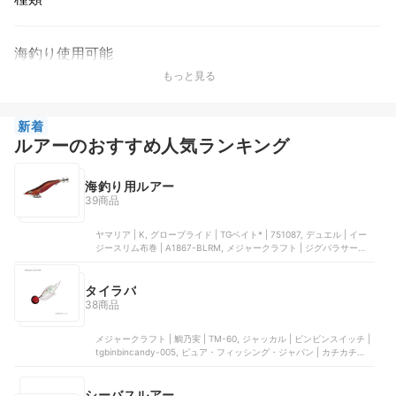
海釣り使用可能
もっと見る
新着
ルアーのおすすめ人気ランキング
海釣り用ルアー
39商品
ヤマリア | K, グローブライド | TGベイト* | ‎751087, デュエル | イー
ジースリム布巻 | ‎A1867-BLRM, メジャークラフト | ジグパラサーフ |
JPSURF, RUDIE’S | 魚子ラバ
タイラバ
38商品
メジャークラフト | 鯛乃実 | TM-60, ジャッカル | ビンビンスイッチ |
tgbinbincandy-005, ピュア・フィッシング・ジャパン | カチカチ玉 |
1483379, ジャクソン | マッケローニ, グローブライド | ブレードブレ
ーカー | 07462064
シーバスルアー