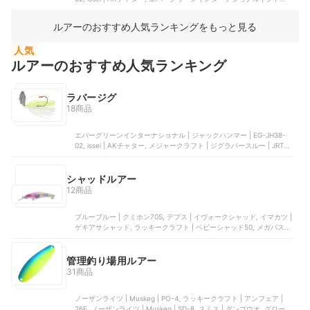
ハンマーSB | ‎EG-JH38-27, メジャークラフト | ジグラバースルー |
JRT-60, エバーグリーンインターナショナル | ファクト TGブロー
ルアーのおすすめ人気ランキングをもっと見る
人気
ルアーのおすすめ人気ランキング
ラバージグ
18商品
エバーグリーンインターナショナル | ジャックハンマー | ‎EG-JH38-
02, issei | AKチャター, メジャークラフト | ジグラバースルー | JRT-
60, エバーグリーンインターナショナル | ファクト TGブロー, エバー
グリーンインターナショナル | ジャックハンマーSB | ‎EG-JH38-27
シャッドルアー
12商品
ブルーブルー | クミホン70S, デプス | イヴォークシャッド, イマカツ |
ゲキアサシャッド, ラッキークラフト | ベビーシャッド50, メガバス |
IXI SHAD TYPE-R
管理釣り場用ルアー
31商品
ノーザンライツ | Muskeg | PO-4, ラッキークラフト | アンフェア |
26F, ノーザンライツ | Muskeg | SD-8, スミス | ダンゴウオ, グローブ