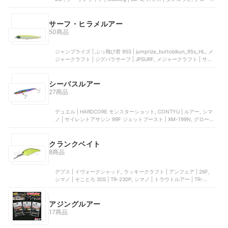
ライド | チヌーク S
サーフ・ヒラメルアー
50商品
ジャンプライズ | ぶっ飛び君 95S | jumprize_buttobikun_95s_HL, メ
ジャークラフト | ジグパラサーフ | JPSURF, メジャークラフト | サー
フ | JPSURF-40, CONTYU | ルアー, シマノ | 熱砂 スピンドリフト |
OM-110K 110HS 004
シーバスルアー
27商品
デュエル | HARDCORE モンスターショット, CONTYU | ルアー, シマ
ノ | サイレントアサシン 99F ジェットブースト | XM-199N, グローブ
ライド | DAIWA ショアラインシャイナーZ セットアッパー, コアマン |
VJ-22
クランクベイト
8商品
デプス | イヴォークシャッド, ラッキークラフト | アンフェア | 26F,
シマノ | そことろ 30S | TR-230P, シマノ | トラウトルアー | TR-
230P, Amazon | クランクベイト
アジングルアー
17商品