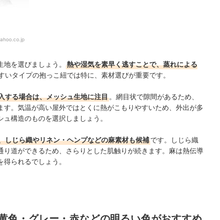
ahoo.co.jp
生地を選びましょう。
熱や湿気を素早く逃すことで、蒸れによる
すいタイプの抱っこ紐では特に、素材選びが重要です。
入する場合は、メッシュ生地に注目
。網目状で隙間があるため、
ます。気温が高い屋外ではとくに熱がこもりやすいため、外出が多
シュ構造のものを選択しましょう。
、しじら織やリネン・ヘンプなどの麻素材も候補
です。しじら織
通り道ができるため、さらりとした肌触りが続きます。麻は熱伝導
を得られるでしょう。
黄色・グレー・赤などの明るい色がおすすめ