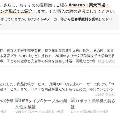
。さらに、おすすめの夏用抱っこ紐を
Amazon・楽天市場・
キング形式でご紹介
します。ぜひ購入の際の参考にしてください。
制作していますが、
ECサイトやメーカー等から送客手数料を受領
しており、
ー
授。東京大学医学部卒業後、都立築地産院新生児科に勤務。その後、国立
る発育グラフの作成などに携わる。2015年より十文字学園女子大学幼児教
事。子どもの健康と安全等の科目を担当し沐浴、調乳などの演習も行って
…続きを読む
にした、商品比較サービス。 月間3,000万以上のユーザーに向けて「コ
融サービス」まで、ベストな商品を選んでもらうために、毎日コンテンツ
…続きを読む
ィール
検証
USBタイプCケーブルの耐久性を検証
ロボット掃除機の賢さを検証
サ