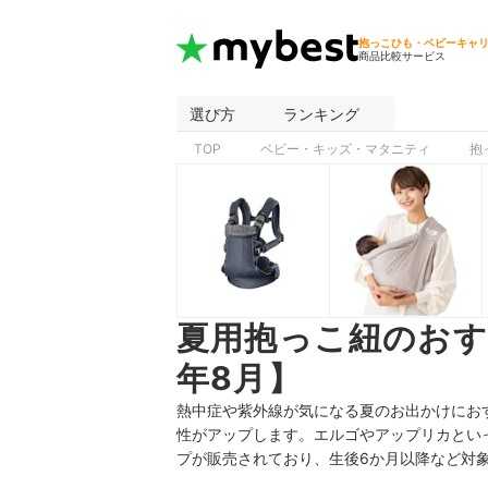
抱っこひも・ベビーキャ
商品比較サービス
選び方
ランキング
TOP
ベビー・キッズ・マタニティ
抱
夏用抱っこ紐のおす
年8月】
熱中症や紫外線が気になる夏のお出かけにお
性がアップします。エルゴやアップリカとい
プが販売されており、生後6か月以降など対