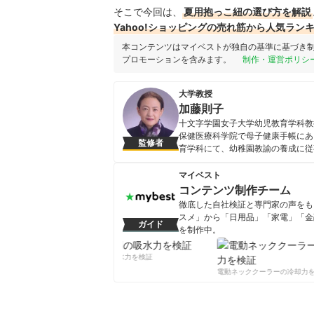
そこで今回は、
夏用抱っこ紐の選び方を解説
Yahoo!ショッピングの売れ筋から人気ラン
本コンテンツはマイベストが独自の基準に基づき
プロモーションを含みます。
制作・運営ポリシ
大学教授
加藤則子
十文字学園女子大学幼児教育学科教
保健医療科学院で母子健康手帳にあ
監修者
育学科にて、幼稚園教諭の養成に従
いる。
加藤則子のプロフィール
マイベスト
コンテンツ制作チーム
徹底した自社検証と専門家の声をもと
スメ」から「日用品」「家電」「金
ガイド
を制作中。
コンテンツ制作チームのプロフ
柔軟剤の吸水力を検証
電動ネッククーラーの冷却力を