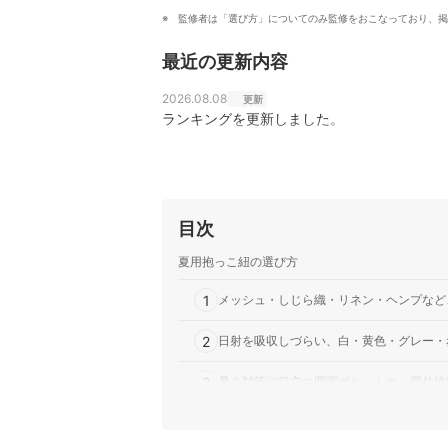
監修者は「選び方」についてのみ監修をおこなっており、掲
最近の更新内容
2026.08.08
更新
ランキングを更新しました。
目次
夏用抱っこ紐の選び方
1
メッシュ・しじら織・リネン・ヘンプなど
2
日射を吸収しづらい、白・黄色・グレー・
3
暑さ対策に役立つ背面ポケットや、紫外線
4
主な用途に合わせてタイプを決めよう