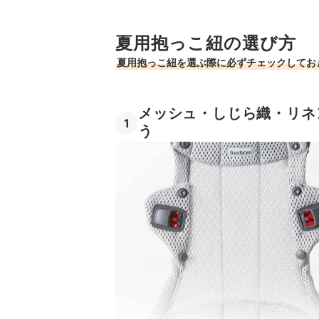
5
赤ちゃんの姿勢に注目。M字開脚＆背中の
夏用抱っこ紐の選び方
6
肩・腰のベルトが幅広で厚手だと疲れにく
夏用抱っこ紐を選ぶ際に必ずチェックしてお
夏用抱っこ紐全25商品おすすめ人気ランキング
抱っこ紐で赤ちゃんを涼しくするには？
メッシュ・しじら織・リネ
1
ベビーカーの暑さ対策グッズも確認しよう
う
夏用抱っこ紐の売れ筋ランキングもチェック！