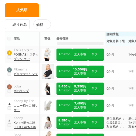
人気順
絞り込み
価格
詳細情報
商品
画像
最安価格
対象月齢下限
対象
T＆Gインターナシ
1
Amazon
楽天市場
ヤフー
ョナル
POGNAE
｜
ステッ
0か月
14か
プワン エア
10,000円
Pikimama
2
Amazon
ヤフー
0か月
不明
楽天市場
ピキママスリング
9,450円
9,350円
boba
3
ヤフー
0か月
不明
Amazon
楽天市場
ボバラップ
Konny By Erin
7,480円
4
Amazon
ヤフー
コニー抱っこ紐サ
0か月
不明
楽天市場
マー
Konny
新生児抱き：
新生
8,580円
5
楽天市場
ヤフー
Konny抱っこ紐
生後2週目、
1ヵ
Amazon
対面抱き：生
対面
FLEX
｜
AirMesh
後1か月、前
か月
向き抱き：生
向き
Boba