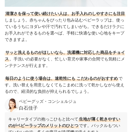
清潔さを保って使い続けたい人は、お手入れのしやすさにも注目
しましょう。赤ちゃんをぴったり包み込むベビーラップは、使っ
ているうちにヨダレや汗で汚れてしまいがち。できるだけラクに
お手入れができるものを選べば、手軽に快適な使い心地をキープ
できますよ。
サッと洗えるものがほしいなら、洗濯機に対応した商品をチョイ
ス
。手洗いの必要がなく、忙しい育児や家事の合間でも気軽にメ
ンテナンスが行えます。
毎日のように使う場合は、速乾性にも
こだわるのがおすすめ
で
す。洗い替えを用意しなくてもこまめに洗って乾かしながら使え
るので、経済的な負担が抑えられるでしょう。
ベビーグッズ・コンシェルジュ
白石佳子
キャリータイプの抱っこひもと比べて
生地が薄く乾きやすい
のがベビーラップのメリットのひとつ
です。バックルもつい
ていないので、多くの商品が洗濯機で洗えますよ。