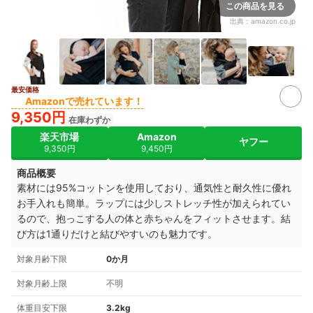
この商品を見る
出典：
amazon.co.jp
最安価格
Amazonで売れています！
9,350円
在庫わずか
楽天市場
Amazon
ヤフー
9,350円
9,450円
商品概要
素材には95%コットンを使用しており、通気性と耐久性に優れ
お手入れも簡単。ラップには少しストレッチ性が加えられてい
るので、抱っこする人の体と赤ちゃんをフィットさせます。結
び方は1通りだけと結びやすいのも魅力です。
対象月齢下限
0か月
対象月齢上限
不明
体重目安下限
3.2kg