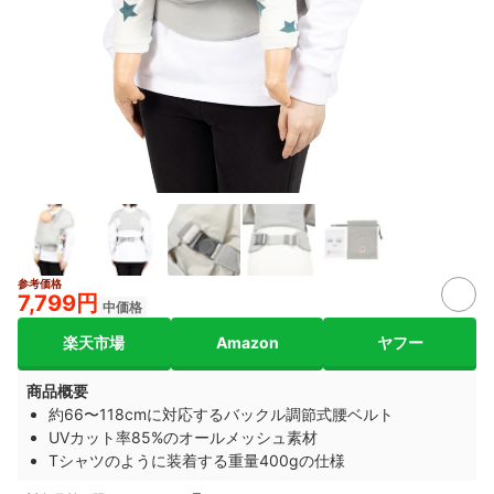
参考価格
7,799円
中価格
楽天市場
Amazon
ヤフー
商品概要
約66〜118cmに対応するバックル調節式腰ベルト
UVカット率85%のオールメッシュ素材
Tシャツのように装着する重量400gの仕様