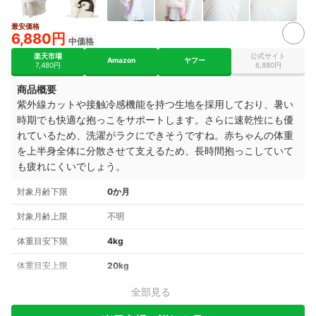
最安価格
2+
6,880円
中価格
楽天市場
公式サイト
Amazon
ヤフー
7,480円
6,880円
商品概要
紫外線カットや接触冷感機能を持つ生地を採用しており、暑い
時期でも快適な抱っこをサポートします。さらに速乾性にも優
れているため、洗濯がラクにできそうですね。赤ちゃんの体重
を上半身全体に分散させて支えるため、長時間抱っこしていて
も疲れにくいでしょう。
対象月齢下限
0か月
対象月齢上限
不明
体重目安下限
4kg
体重目安上限
20kg
全部見る