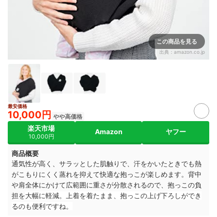
この商品を見る
出典：
amazon.co.jp
最安価格
10,000円
やや高価格
楽天市場
Amazon
ヤフー
10,000円
商品概要
通気性が高く、サラッとした肌触りで、汗をかいたときでも熱
がこもりにくく蒸れを抑えて快適な抱っこが楽しめます。背中
や肩全体にかけて広範囲に重さが分散されるので、抱っこの負
担を
大幅に軽減。
上着を着たまま、抱っこの上げ下ろしができ
るのも便利ですね。