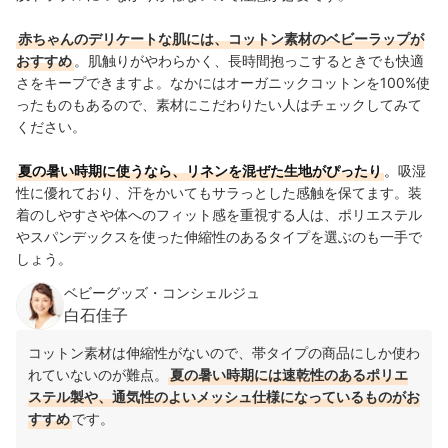
赤ちゃんのデリケートな肌には、コットン素材のベビーラップが
おすすめ
。肌触りがやわらかく、長時間抱っこするときでも快適
さをキープできますよ。なかにはオーガニックコットンを100%使
ったものもあるので、素材にこだわりたい人はチェックしてみて
ください。
夏の暑い時期に使うなら、リネンを混ぜた生地がぴったり
。
吸湿
性に優れており、汗をかいてもサラっとした感触を保てます。装
着のしやすさや体へのフィット感を重視する人は、ポリエステル
やスパンデックスを使った伸縮性のあるタイプを選ぶのも一手で
しょう。
ベビーグッズ・コンシェルジュ
白石佳子
コットン素材は伸縮性がないので、帯タイプの商品にしか使わ
れていないのが難点。
夏の暑い時期には速乾性のあるポリエ
ステル製や、通気性のよいメッシュ仕様になっているものがお
すすめ
です。