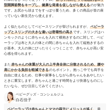
型開脚姿勢をキープし、健康な発達を促しながら使える
のが魅力
です。お尻から頭までをすっぽり覆うため、多くの商品が首の座
っていない新生児から使えます。
よく似たものとしてベビースリングが挙げられますが、
ベビーラ
ップとスリングの大きな違いは密着性の高さ
です。スリングはハ
ンモックのように赤ちゃんを入れて横抱きするのに対して、ベビ
ーラップは布と大人の体との間に赤ちゃんを入れて縦抱きするの
が基本。大人の体にぴったりくっつくことで、赤ちゃんが高い安
心感を得られます。
また
赤ちゃんの体重が大人の上半身全体に分散されるため、腰や
肩にかかる負担を軽減できる
のもポイント。抱っこ中でも両手を
自由に使えるため、仕事や家事をしながら赤ちゃんをあやしたい
ときに重宝します。赤ちゃんと過ごす時間をより快適なものにし
たいなら、ぜひ注目してみてください。
ベビーグッズ・コンシェルジュ
白石佳子
ベビーラップは赤ちゃんとママの両方にメリットが多く
、最