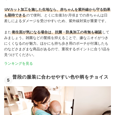
UVカット加工を施した生地なら、赤ちゃんを紫外線から守る効果
も期待できる
ので便利。とくに生後3か月頃までの赤ちゃんは日
差しによるダメージを受けやすいため、紫外線対策が重要です。
また
衛生面が気になる場合は、抗菌・防臭加工の有無も確認
して
みましょう。雑菌などの繁殖を抑えることで、嫌なニオイがつき
にくくなるのが魅力。ほかにも持ち歩き用のポーチが付属したも
のなどさまざまな商品があるので、重視するポイントに合う1品を
見つけてください。
ランキングを見る
普段の服装に合わせやすい色や柄をチョイス
5