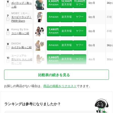
9,900円
12,100円
11,000円
6
後4か月頃
か月
ボバラップ
｜
抱っ
0か月
36か
Amazon
楽天市場
ヤフー
こ紐
MOBY （モービ
7
Amazon
楽天市場
ヤフー
ー）
モービーラップ
｜
0か月
不明
PMW-Starn
7,480円
Konny By Erin
8
楽天市場
ヤフー
0か月
不明
Amazon
コニー抱っこ紐
DAIICHI
9
Amazon
楽天市場
ヤフー
0か月
36か
ルイクレ抱っこ紐
ユージュアル
3,980円
10
楽天市場
ヤフー
昔ながら おんぶ紐
4か月
30か
Amazon
抱っこ紐
比較表の続きを見る
お探しの商品がない場合は、
商品の掲載をリクエスト
できます。
ランキングは参考になりましたか？