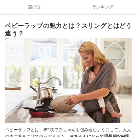
4
プラスαの機能に注目すれば、さらに使い心地がアップする
選び方
ランキング
5
普段の服装に合わせやすい色や柄をチョイス
ベビーラップの魅力とは？スリングとはどう
ベビーラップ全21商品おすすめ人気ランキング
違う？
ベビーラップの巻き方は難しくないの？
ベビーラップはいつまで使える？
スリングや抱っこ紐の比較検証結果もチェック！
ベビーラップの売れ筋ランキングもチェック！
ベビーラップとは、布1枚で赤ちゃんを包み込むようにして、大人
の体に巻きつけて使うアイテム。
赤ちゃんにとって理想的なM字