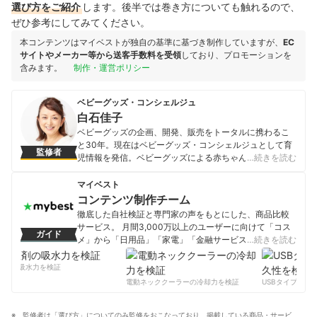
選び方をご紹介
します。後半では巻き方についても触れるので、
ぜひ参考にしてみてください。
本コンテンツはマイベストが独自の基準に基づき制作していますが、
EC
サイトやメーカー等から送客手数料を受領
しており、プロモーションを
含みます。
制作・運営ポリシー
ベビーグッズ・コンシェルジュ
白石佳子
ベビーグッズの企画、開発、販売をトータルに携わるこ
と30年。現在はベビーグッズ・コンシェルジュとして育
監修者
児情報を発信。ベビーグッズによる赤ちゃんの事故を減
…続きを読む
らすために、そして不安を抱えながら育児しているママ
をサポートするために活動中。延べ2000人のパパママに
マイベスト
育児グッズ講座を開催。新米ファミリーの育児を助ける
コンテンツ制作チーム
オリジナルベビー服「ラクラクふわふわバルーンオー
徹底した自社検証と専門家の声をもとにした、商品比較
ル」はキッズデザイン賞を受賞。 メディア歴：「おはよ
サービス。 月間3,000万以上のユーザーに向けて「コス
ガイド
う日本」（NHK）
メ」から「日用品」「家電」「金融サービス」まで、ベ
…続きを読む
白石佳子のプロフィール
ストな商品を選んでもらうために、毎日コンテンツを制
作中。
剤の吸水力を検証
コンテンツ制作チームのプロフィール
電動ネッククーラーの冷却力を検証
USBタイプCケー
監修者は「選び方」についてのみ監修をおこなっており、掲載している商品・サービ