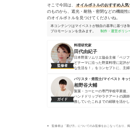
そこで今回は、
オイルボトルのおすすめ人気
のものから、遮光・耐熱・密閉
などの機能性
のオイルボトルを見つけてくださいね。
本コンテンツはマイベストが独自の基準に基づき
プロモーションを含みます。
制作・運営ポリシ
料理研究家
田代由紀子
日本野菜ソムリエ協会主催「ベジフ
どテーマに沿った野菜料理に定評が
監修者
な生活を！」をコンセプトに、主婦
ジオ」を主宰している。 野菜ソム
売新聞ヨミドクターで今日の健康レ
バリスタ・焙煎士/マイベスト キッ
田代由紀子のプロフィール
相野谷大輔
製菓・コーヒーの専門学校卒業後、
ハンドドリップやラテアートの講師
ガイド
務していたこれまでの経験を活かし
フトアイテムなど、食まわり全般の
に、日々の業務に取り組んでいる。
ルなレビューを届けている。
相野谷大輔のプロフィール
監修者は「選び方」についてのみ監修をおこなっており、掲