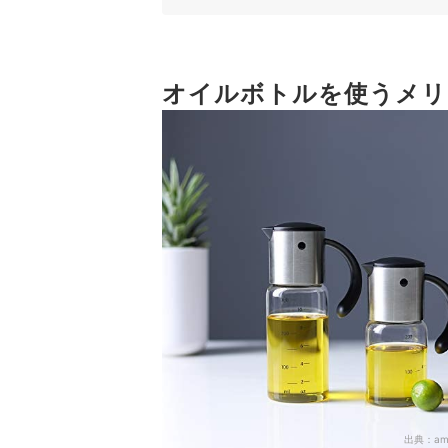
3
使う油の量や頻度に合わせて容量・サイズ
4
使い方に応じてボトルのタイプを選ぼう
5
オイルボトルを使うメリ
必要に応じてプラスαの機能にも注目しよ
オイルボトル全46商品おすすめ人気ランキング
オイルボトルはどこで買う？100均にもある？
詰め替える油にもこだわろう
オイルボトルの売れ筋ランキングもチェック！
出典：
am