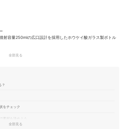
ー
噴射容量250mlの広口設計を採用したホウケイ酸ガラス製ボトル
全部見る
る？
状をチェック
で素材を決めよう
全部見る