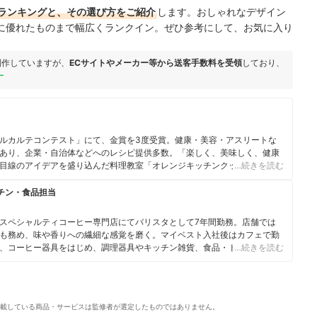
ランキングと、その選び方をご紹介
します。おしゃれなデザイン
に優れたものまで幅広くランクイン。ぜひ参考にして、お気に入り
制作していますが、
ECサイトやメーカー等から送客手数料を受領
しており、
ー
ルカルテコンテスト」にて、金賞を3度受賞。健康・美容・アスリートな
あり、企業・自治体などへのレシピ提供多数。「楽しく、美味しく、健康
目線のアイデアを盛り込んだ料理教室「オレンジキッチンクッキングスタ
…続きを読む
リエ・アスリートフードマイスター・食生活アドバイザー等の資格多数。読
シピ「田代由紀子のアスリートレシピ」を連載中。
チン・食品担当
スペシャルティコーヒー専門店にてバリスタとして7年間勤務。店舗では
も務め、味や香りへの繊細な感覚を磨く。マイベスト入社後はカフェで勤
、コーヒー器具をはじめ、調理器具やキッチン雑貨、食品・ドリンク、ギ
…続きを読む
商材の比較検証を担当。「ユーザーの立場に立って考える」をモットー
また、焙煎士・バリスタとして現在も現場に立ち、実体験に基づいたリア
載している商品・サービスは監修者が選定したものではありません。