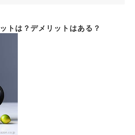
を選択しよう
ットは？デメリットはある？
う
azon.co.jp