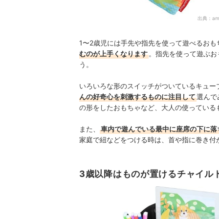
出典：
am
1〜2歳児には手先や指先を使って遊べるおも
むのが上手くなります
。指先を使って遊ぶお
う。
いろいろな形のスイッチがついているキュー
んの好奇心を刺激するものに注目して
選んで
の形をしたおもちゃなど、大人の使っている
また、
車内で遊んでいる最中に座席の下に落
家庭で紐などをつける時は、首や指に巻き付
3歳以降はものが置けるチャイル