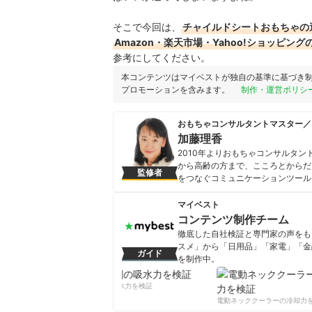
そこで今回は、
チャイルドシートおもちゃの
Amazon・楽天市場・Yahoo!ショッピ
参考にしてください。
本コンテンツはマイベストが独自の基準に基づき
プロモーションを含みます。
制作・運営ポリシ
おもちゃコンサルタントマスター／
加藤理香
2010年よりおもちゃコンサルタン
から高齢の方まで、こころとからだ
監修者
をつなぐコミュニケーションツール
の広場」にも参加。 芸術教育研究
局。
マイベスト
加藤理香のプロフィール
コンテンツ制作チーム
徹底した自社検証と専門家の声をもと
スメ」から「日用品」「家電」「金
ガイド
を制作中。
コンテンツ制作チームのプロフ
柔軟剤の吸水力を検証
電動ネッククーラーの冷却力を