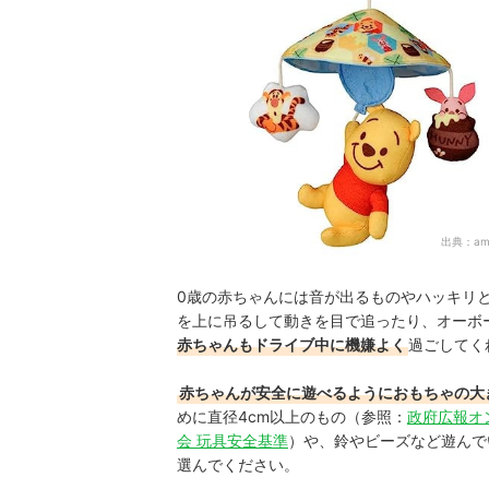
出典：
am
0歳の赤ちゃんには音が出るものやハッキリ
を上に吊るして動きを目で追ったり、オーボ
赤ちゃんもドライブ中に機嫌よく
過ごしてく
赤ちゃんが安全に遊べるようにおもちゃの大
めに直径4cm以上のもの（参照：
政府広報オ
会 玩具安全基準
）や、鈴やビーズなど遊んで
選んでください。