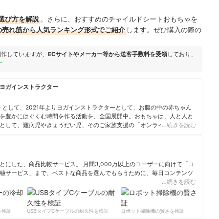
選び方を解説
。さらに、おすすめのチャイルドシートおもちゃを
ングの売れ筋から人気ランキング形式でご紹介
します。ぜひ購入の際の
制作していますが、
ECサイトやメーカー等から送客手数料を受領
しており、
ー
ヨガインストラクター
トとして、2021年よりヨガインストラクターとして、お腹の中の赤ちゃん
を豊かにはぐくむ時間を作る活動を、全国展開中。おもちゃは、人と人と
として、難病児やきょうだい児、そのご家族支援の「オンラインおもちゃ
…続きを読む
所講師。2013年おもちゃコンサルタントマスター取得。ぎふ木育協会事務
にした、商品比較サービス。 月間3,000万以上のユーザーに向けて「コ
融サービス」まで、ベストな商品を選んでもらうために、毎日コンテンツ
…続きを読む
ィール
検証
USBタイプCケーブルの耐久性を検証
ロボット掃除機の賢さを検証
サ