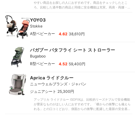
やすい商品をお探しの人におすすめです。商品をチェックしたとこ
単に設置が可能。フックに掛けるトップテザーもついており、「ブレ
ろ、比較した過半数の商品と同様に安全機能は充実。両肩・両腰・股
ずに固定できる」との口コミどおり、しっかり取りつけられました。
を通る5点式ベルトで肩までホールドでき、「しっかりベルトで固定で
インジケーターで正しく設置できたか確認できるため、取りつけミス
きる」という口コミどおりでした。子どもが立ち上がって抜け出すの
も少ないでしょう。座面は3Dメッシュと通気孔を採用したエアスルー
YOYO3
を防ぎやすいでしょう。脚とフレームが一体型で、椅子がガタガタし
構造で、謳い文句どおり通気性は良好です。電気あんかを10分間乗せ
Stokke
にくいのもポイントです。床との接地面積が広く、底面にはグリップ
たところ、温度は13.8℃しか上昇しませんでした。カバー類はパーツ
力の強いゴム製のすべり止めもついています。比較した金属タイプの
が多いものの、着脱しやすく洗濯機で丸洗いも可能。コンパクトに折
|
A型ベビーカー
4.62
38,610円
商品はガタつきが目立ちやすい傾向があったものの、木製の本品は安
りたためるので、トランクなどにも収納しやすいでしょう。一方、
定感があるでしょう。ただし、座面とテーブルの間が少々狭まいた
「座面が回転しないので不便」との口コミどおり、シートの向きが変
め、乗せ降ろしの際に足が引っかからないように注意してください
えられれず乗せおろしは負担に感じる場面も。跳ね上げ式のハーネス
バガブー バタフライ シート ストローラー
ね。テーブルは広めのつくりで、食器も余裕を持って置けます。背も
のため装着自体は簡単ですが、「肩ベルトの調整がしにくい」との口
たれの高さは比較したなかではやや低めでしたが、すべりにくいラバ
コミのように、ベルト調整ボタンがシート内部に隠れ見えにくい点も
Bugaboo
ー素材の座面とベルトで姿勢を固定可能。「正しい姿勢がキープしづ
気になりました。乗せおろしを楽にしたい人や、新生児期に使用した
|
B型ベビーカー
らい」との口コミとは異なり、食事中も姿勢が大きく崩れることは少
4.52
59,400円
い人は、ほかの商品も検討してみてください。
なそうです。子どもの成長に合わせて細かくポジション設定できるの
もポイント。耐荷重90kgなうえ、座面は4段階、足置きは5段階、テー
Aprica ライドクルー
ブルは前後に2段階で調節できます。「大人も使用が可能」と謳うのに
も納得の結果です。座面・背面のクッションは防水素材を使用してお
ニューウェルブランズ・ジャパン
り、こぼしたときにサッと拭けるのもポイント。テーブルにはトレイ
|
ジュニアシート
25,300円
カバーがあり、簡単に水で丸洗いできます。執筆時の価格は税込
28,600円（公式サイト参照）と比較した商品のなかでは少し高めです
アップリカ ライドクルー ISOFIXは、比較的リーズナブルで安全機能
が、安全性に配慮したつくりと楽に手入れしやすい点が魅力の商品で
が豊富なものがほしい人におすすめです。「横からの衝撃にも備えら
す。子どもの成長に合わせて長く快適に使えるベビー用ハイチェアが
れる」との口コミどおり、側面からの衝撃に配慮した最新の安全基準
ほしいなら、購入をぜひ検討してみてください。
R129に適応。比較した従来の安全基準R44に適応した商品よりも、さ
らに多くの安全テストをクリアした設計です。比較したR129に適応し
た上位商品はECサイト経由で3万円台後半（※執筆時点）で販売されて
いるのに対し、税込27,500円（執筆時点・公式サイト参照）と安価な
のも魅力でしょう。ドリンクホルダーがついているのもうれしいポイ
ントです。独自の安全機能も充実しています。シート両サイドのプロ