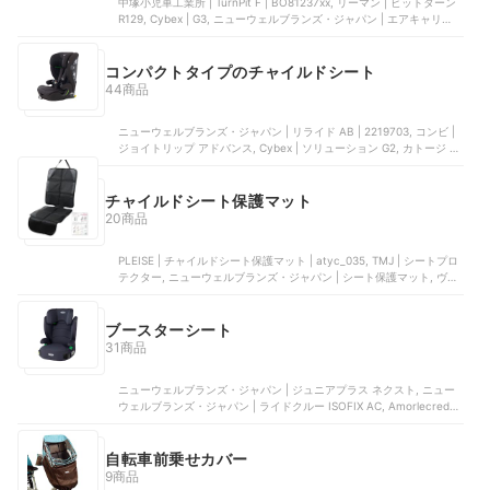
中塚小児車工業所 | TurnPit F | BO81237xx, リーマン | ビットターン
R129, Cybex | G3, ニューウェルブランズ・ジャパン | エアキャリー
AB | 2194224, Dorel Netherlands | Pebble 360 Pro2
コンパクトタイプのチャイルドシート
44商品
ニューウェルブランズ・ジャパン | リライド AB | 2219703, コンビ |
ジョイトリップ アドバンス, Cybex | ソリューション G2, カトージ |
ステディR129 | 38306, ニューウェルブランズ・ジャパン | チャイル
ドシート | CAP-1594NV
チャイルドシート保護マット
20商品
PLEISE | チャイルドシート保護マット | atyc_035, TMJ | シートプロ
テクター, ニューウェルブランズ・ジャパン | シート保護マット, ヴァ
ップス | チャイルドシート 保護マット, Rollibot | チャイルドシート 保
護マット
ブースターシート
31商品
ニューウェルブランズ・ジャパン | ジュニアプラス ネクスト, ニュー
ウェルブランズ・ジャパン | ライドクルー ISOFIX AC, Amorlecredit |
チャイルドシート・ブースターシート | 240540701, ニューウェルブ
ランズ・ジャパン | ライドクルーAB, 中塚小児車工業所 | シフトピッ
ト
自転車前乗せカバー
9商品