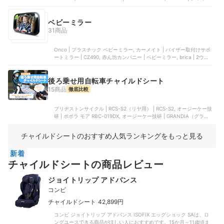
ドシート, Cybex | G3
ベビーミラー
31商品
‎Onco | プラスチック ベビーミラー, カーメイト | バイザー取付けサポ
ートミラー | CZ490, 赤ん坊カンパニー | ベビーミラー, brica | 2ウェ
イ ベビーミラー | ‎63015, LIKENNY | 車用ルームミラー | LIKENNY
後ろ乗せ用自転車チャイルドシート
15商品
徹底比較
ブリヂストンサイクル | RCS-S2（リヤ用） | RCS-S2, オージーケー技
研 | ポポラ モア RBC-019DX, オージーケー技研 | GRANDIA（グラン
ディア）RBC-017DX2, オージーケー技研 | RBC-015DX, オージーケ
ー技研 | コンフォートリヤキッズシート | RBC-011DX3
チャイルドシートのおすすめ人気ランキングをもっと見る
新着
チャイルドシートの商品レビュー
ジョイトリップ アドバンス
コンビ
|
チャイルドシート
42,899円
コンビ ジョイトリップ アドバンス ISOFIX エッグショック SAは、ロ
ングユースできる商品がほしい人におすすめです。15か月～11歳頃ま