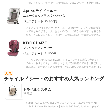
で買い替えなしで使用できるのが魅力。ジュニアシート推奨の11歳頃
まで使用できる商品は、比較したなかでも少数程度でした。ベビーシ
ートからの乗り換えや第2子以降の買い替え用にぴったりです。安全基
Aprica ライドクルー
準は最新のR129に適合。前後だけでなく側面の衝撃テストも行ってい
ニューウェルブランズ・ジャパン
ます。ヘッド部分にはエッグショックと呼ばれる衝撃吸収素材を採
用。ただし、比較したCybex「シローナ Gi i-Size」やマキシコシ「ス
|
ジュニアシート
25,300円
トーン」のように安全性の高い後ろ向きでの使用は非対応です。
アップリカ ライドクルー ISOFIXは、比較的リーズナブルで安全機能
ISOFIX式のため、車の固定金具と本体コネクターを連結するだけで簡
が豊富なものがほしい人におすすめです。「横からの衝撃にも備えら
単に設置が可能。フックに掛けるトップテザーもついており、「ブレ
れる」との口コミどおり、側面からの衝撃に配慮した最新の安全基準
ずに固定できる」との口コミどおり、しっかり取りつけられました。
R129に適応。比較した従来の安全基準R44に適応した商品よりも、さ
インジケーターで正しく設置できたか確認できるため、取りつけミス
らに多くの安全テストをクリアした設計です。比較したR129に適応し
KIDFIX i-SIZE
も少ないでしょう。座面は3Dメッシュと通気孔を採用したエアスルー
た上位商品はECサイト経由で3万円台後半（※執筆時点）で販売されて
構造で、謳い文句どおり通気性は良好です。電気あんかを10分間乗せ
ブリタックスレーマー
いるのに対し、税込27,500円（執筆時点・公式サイト参照）と安価な
たところ、温度は13.8℃しか上昇しませんでした。カバー類はパーツ
のも魅力でしょう。ドリンクホルダーがついているのもうれしいポイ
|
ジュニアシート
41,800円
が多いものの、着脱しやすく洗濯機で丸洗いも可能。コンパクトに折
ントです。独自の安全機能も充実しています。シート両サイドのプロ
りたためるので、トランクなどにも収納しやすいでしょう。一方、
ブリタックスのKIDFIX i-SIZEは、ジュニアシートの購入を考えるすべ
テクターが子どもを守る「サイドシールド」や、頭部に内蔵した特殊
「座面が回転しないので不便」との口コミどおり、シートの向きが変
ての人におすすめです。特筆すべきは、安全機能の豊富さ。比較した
な吸収剤「マシュマロGキャッチ」などを搭載。子どもの姿勢を正し
えられれず乗せおろしは負担に感じる場面も。跳ね上げ式のハーネス
商品には、前後方のみの衝突実験しか行われない従来の安全基準R44
く保つボディサポートも備えていました。金具を差し込むだけの
のため装着自体は簡単ですが、「肩ベルトの調整がしにくい」との口
のものが多かったのに対し、本品は前後方と側面のテストをクリアし
ISOFIXに対応し、車への取りつけも簡単。正しく装着できると色が変
コミのように、ベルト調整ボタンがシート内部に隠れ見えにくい点も
人気
ている最新のR129に適合しています。頭部や首にかかるダメージを軽
わるインジケーターつきで、取りつけミスも防止できます。約5kgと
気になりました。乗せおろしを楽にしたい人や、新生児期に使用した
チャイルドシートのおすすめ人気ランキング
減するXP-PADや、側面からの衝撃を和らげるREMOVABLE SICTな
軽いので、車間の移動も楽ちんでした。座面が広いうえ低めの設計の
い人は、ほかの商品も検討してみてください。
ど、独自の安全機能も充実していました。しっかりとした作りなが
ため、子どもひとりでも乗りおりしやすいといえます。「ムレにくさ
ら、取り付けは簡単。車のシートにある金具に連結するISOFIX固定を
に配慮した」との謳い文句どおり、通気性も良好です。シートに電気
採用しており、設置はコネクタをはめこむだけで完了しました。正し
トラベルシステム
あんかを置いて上昇温度を調べたところ、比較した全商品の平均が
く連結できるとインジケーターが緑色に変化するため、取り付けミス
15.8℃（※執筆時点）だったのに対し、本商品は13℃にとどまりまし
28商品
も防げます。重量は6.7kgと軽く、車間の乗せ替えもしやすいですよ。
た。暑い季節でもエアコンと併用すれば、快適に過ごせるでしょう。
実際に子どもの人形を座らせたところ、座面が広めでスムーズに乗せ
シートカバーは洗濯機で丸洗いできるうえ、パーツが少なく着脱も簡
Cybex | G3, ニューウェルブランズ・ジャパン | エアキャリー AB |
おろしできました。シートベルトを通す場所には緑色の目印がついて
単。清潔に保ちやすいところもメリットです。安全面・取りつけやす
2194224, Dorel Netherlands | Pebble 360 Pro2, Jovikids | チャイル
おり、迷いません。肩あたりでXP-PAD・腰部分でベルトのずれを防ぐ
さ・手入れのしやすさのどれも高評価を獲得した本商品。親も子ども