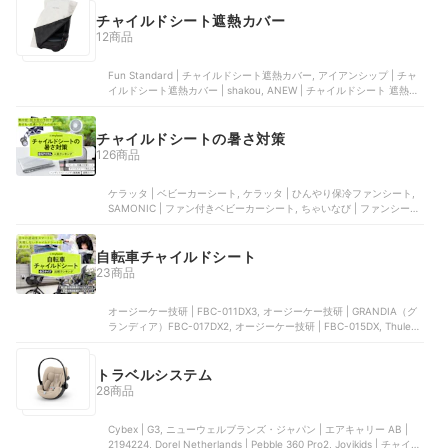
ザイン | リアレインカバー（後ろ乗せ）ver.3+S, アークズ | フロント
後付けシート用 レインカバー, フジモリ | プレミアムチャイルドシー
チャイルドシート遮熱カバー
トレインカバーver04 リア用 | L-PCR04
12商品
Fun Standard | チャイルドシート遮熱カバー, アイアンシップ | チャ
イルドシート遮熱カバー | shakou, ANEW | チャイルドシート 遮熱カ
バー, SUNGRAN | チャイルドシート断熱カバー | childseatcover, 永
恒商事 | チャイルドシート遮熱カバー | y-331
チャイルドシートの暑さ対策
126商品
ケラッタ | ベビーカーシート, ケラッタ | ひんやり保冷ファンシート,
SAMONIC | ファン付きベビーカーシート, ちゃいなび | ファンシート
| ang-fc-2025-nv, POLED | ロリポップ | 10000978
自転車チャイルドシート
23商品
オージーケー技研 | FBC-011DX3, オージーケー技研 | GRANDIA（グ
ランディア）FBC-017DX2, オージーケー技研 | FBC-015DX, Thule
Yepp | Yepp Mini, ブリヂストンサイクル | ルラビーデラックス（フロ
ント用）
トラベルシステム
28商品
Cybex | G3, ニューウェルブランズ・ジャパン | エアキャリー AB |
2194224, Dorel Netherlands | Pebble 360 Pro2, Jovikids | チャイル