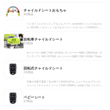
ドシート, Cybex | G3
SECURE GUARDに通す必要はあるものの、子どもをしっかりホールド
も快適に使えるので、この機会にぜひ検討してみてください。
できるのは高評価です。リクライニング機能により背もたれを車のシ
チャイルドシートおもちゃ
ートに沿って調節できるうえに、ヘッドレストの高さ調節機能も搭
載。使用期間は3歳半〜12歳頃までと長く、子どもの成長にあわせて
40商品
調整できます。シートは通気口付きで熱がこもりにくいため、車内の
空調を活用すれば夏場でも心地よく過ごせるでしょう。手入れにも手
バンダイ | とにかくどこでもジムメリー, caterbee | ハンドルおもち
間はかかりません。カバー類の着脱はしやすく、洗濯機で丸洗いが可
ゃ | ‎EET95, ベルコット | おでかけメリー スヌーピー | 10000511, キ
能です。汚れてもしまっても気軽に洗え、清潔を保ちやすいですよ。
ッズツージャパン | バウンサー用トーイ, 日本育児 | ミニメリー
安全機能はもちろん、取り付けから手入れまで使いやすさに優れてい
るので、ジュニアシート選びで迷ったらぜひ検討してみてください。
自転車チャイルドシート
23商品
オージーケー技研 | FBC-011DX3, オージーケー技研 | GRANDIA（グ
ランディア）FBC-017DX2, オージーケー技研 | FBC-015DX, Thule
Yepp | Yepp Mini, ブリヂストンサイクル | ルラビーデラックス（フロ
ント用）
回転式チャイルドシート
33商品
中塚小児車工業所 | TurnPit F | BO81237xx, ニューウェルブランズ・
ジャパン | チャイルドシート | CAP-1594NV, Cybex | G3, コンビ | コ
ンパクト R129 エッグショック | JS, OSJ | チャイルドシート
ベビーシート
27商品