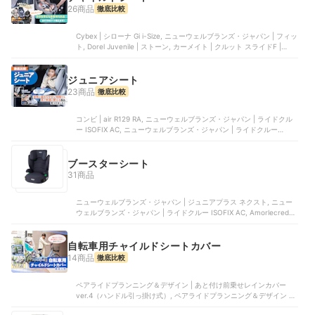
26商品
徹底比較
Cybex | シローナ Gi i-Size, ニューウェルブランズ・ジャパン | フィッ
ト, Dorel Juvenile | ストーン, カーメイト | クルット スライドF |
BF511Ａ, Dorel Juvenile | Mica 360 Pro
ジュニアシート
23商品
徹底比較
コンビ | air R129 RA, ニューウェルブランズ・ジャパン | ライドクル
ー ISOFIX AC, ニューウェルブランズ・ジャパン | ライドクルー
ISOFIX, コンビ | ジョイトリップ アドバンス for Kids air R129 YA,
Dorel Netherlands | RodiFix Pro2 i-Size
ブースターシート
31商品
ニューウェルブランズ・ジャパン | ジュニアプラス ネクスト, ニュー
ウェルブランズ・ジャパン | ライドクルー ISOFIX AC, Amorlecredit |
チャイルドシート・ブースターシート | 240540701, ニューウェルブ
ランズ・ジャパン | ライドクルーAB, 中塚小児車工業所 | シフトピッ
ト
自転車用チャイルドシートカバー
14商品
徹底比較
ペアライドプランニング＆デザイン | あと付け前乗せレインカバー
ver.4（ハンドル引っ掛け式）, ペアライドプランニング＆デザイン |
フロントレインカバーver.4（前乗せ）, ペアライドプランニング＆デ