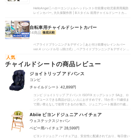
HelloAngel | ハローエンジェルヘッドレスト付前乗せ幼児座席用風防
レインカバー, 大久保製作所 | Bスタイル 前用チャイルドシートカバー
D-5FBB | ‎905, オージーケー技研 | ハレーロ・ミニFBCシリーズ用ソ
フトレインカバー , 大久保製作所 | Dスタイル02 スイートレインカバ
ー前乗せあと付けシート用 D-5FAD, フジモリ | プレミアムチャイルド
自転車用チャイルドシートカバー
シートレインカバーver.04 フロント用 | L-PCF04
14商品
徹底比較
ペアライドプランニング＆デザイン | あと付け前乗せレインカバー
ver.4（ハンドル引っ掛け式）, ペアライドプランニング＆デザイン |
フロントレインカバーver.4（前乗せ）, ペアライドプランニング＆デ
人気
ザイン | リアレインカバー（後ろ乗せ）ver.3+S, アークズ | フロント
チャイルドシートの商品レビュー
後付けシート用 レインカバー, フジモリ | プレミアムチャイルドシー
トレインカバーver04 リア用 | L-PCR04
ジョイトリップ アドバンス
コンビ
|
チャイルドシート
42,899円
コンビ ジョイトリップ アドバンス ISOFIX エッグショック SAは、ロ
ングユースできる商品がほしい人におすすめです。15か月～11歳頃ま
で買い替えなしで使用できるのが魅力。ジュニアシート推奨の11歳頃
まで使用できる商品は、比較したなかでも少数程度でした。ベビーシ
ートからの乗り換えや第2子以降の買い替え用にぴったりです。安全基
Abiie ビヨンドジュニア ハイチェア
準は最新のR129に適合。前後だけでなく側面の衝撃テストも行ってい
ウェステックスジャパン
ます。ヘッド部分にはエッグショックと呼ばれる衝撃吸収素材を採
用。ただし、比較したCybex「シローナ Gi i-Size」やマキシコシ「ス
|
ベビー用ハイチェア
28,599円
トーン」のように安全性の高い後ろ向きでの使用は非対応です。
ビヨンドジュニア ハイチェアは、安全性に配慮されており、毎日使い
ISOFIX式のため、車の固定金具と本体コネクターを連結するだけで簡