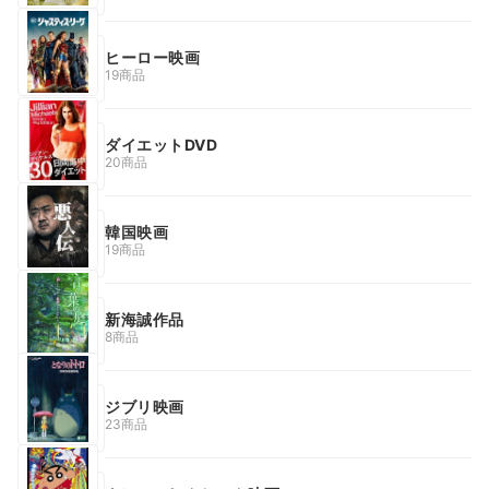
ヒーロー映画
19商品
ダイエットDVD
20商品
韓国映画
19商品
新海誠作品
8商品
ジブリ映画
23商品