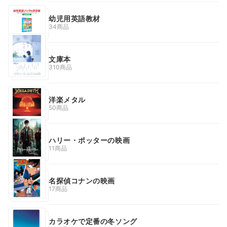
幼児用英語教材
34商品
文庫本
310商品
洋楽メタル
50商品
ハリー・ポッターの映画
11商品
名探偵コナンの映画
17商品
カラオケで定番の冬ソング