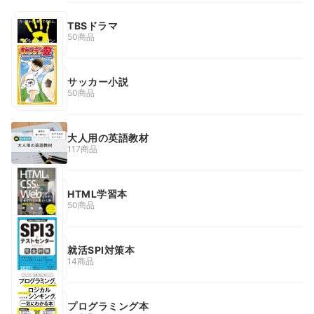
TBSドラマ
50商品
サッカー小説
50商品
大人用の英語教材
117商品
HTML学習本
50商品
就活SPI対策本
14商品
プログラミング本