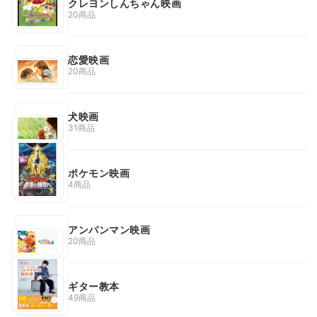
クレヨンしんちゃん映画
20商品
恋愛映画
20商品
犬映画
31商品
ポケモン映画
4商品
アンパンマン映画
20商品
ギター教本
49商品