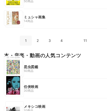
50商品
ミュシャ画集
14商品
1
2
3
4
11
本・音楽・動画の人気コンテンツ
昆虫図鑑
50商品
任侠映画
30商品
メキシコ映画
10商品