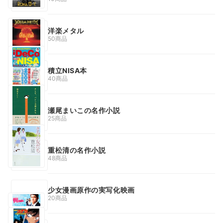
洋楽メタル
50商品
積立NISA本
40商品
瀬尾まいこの名作小説
25商品
重松清の名作小説
48商品
少女漫画原作の実写化映画
20商品