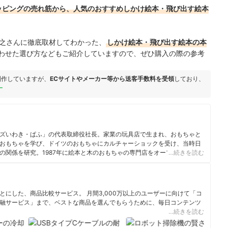
!ショッピングの売れ筋から、人気のおすすめしかけ絵本・飛び出す絵本
之
さんに徹底取材してわかった、
しかけ絵本・飛び出す絵本の本
わせた選び方などもご紹介していますので、ぜひ購入の際の参考
制作していますが、
ECサイトやメーカー等から送客手数料を受領
しており、
ー
ズいわき・ぱふ」の代表取締役社長。家業の玩具店で生まれ、おもちゃと
おもちゃを学び、ドイツのおもちゃにカルチャーショックを受け、当時日
の関係を研究。1987年に絵本と木のおもちゃの専門店をオープンする。楽
…続きを読む
門士養成講師など担当する側ら、全国の保育者に保育環境や子育てについ
っている。主な著書に『かしこいおもちゃの与え方』（三学出版）『赤ちゃ
て学ぶ子育てのコツ』（三学出版）「絵本・お話・わらべ歌」（アスラン
（アスラン書房）など10冊以上の絵本の翻訳を担当している。
にした、商品比較サービス。 月間3,000万以上のユーザーに向けて「コ
融サービス」まで、ベストな商品を選んでもらうために、毎日コンテンツ
…続きを読む
ィール