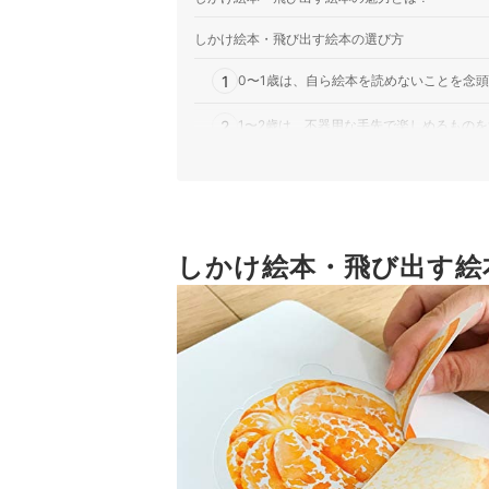
しかけ絵本・飛び出す絵本の選び方
1
0〜1歳は、自ら絵本を読めないことを念
2
1〜2歳は、不器用な手先で楽しめるもの
3
3〜4歳は、ストーリーとしかけの連動を
4
5〜6歳は、しかけの仕組みに注目して選
5
しかけ絵本・飛び出す絵
大人が楽しむなら繊細で見応えのあるアー
しかけ絵本・飛び出す絵本全62商品おすすめ人気
しかけ絵本・飛び出す絵本は自分で作れる？
子どもと一緒にたくさん絵本を楽しもう！
しかけ絵本・飛び出す絵本の売れ筋ランキングも