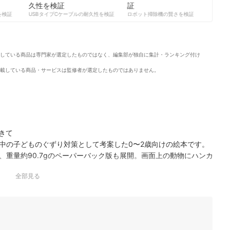
検証
USBタイプCケーブルの耐久性を検証
ロボット掃除機の賢さを検証
サ
している商品は専門家が選定したものではなく、編集部が独自に集計・ランキング付け
載している商品・サービスは監修者が選定したものではありません。
おきて
中の子どものぐずり対策として考案した0〜2歳向けの絵本です。
、重量約90.7gのペーパーバック版も展開。画面上の動物にハンカ
、親子の緊張を和…
全部見る
お！
んの好奇心を刺激し、指先から脳の発達を促すための知育しかけ
たり、フェイスラトルを回せたりするバラエティ豊かな仕掛けを8
シリーズ初となる本作…