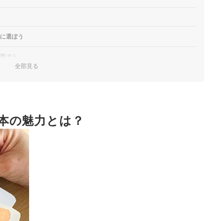
頭に選ぼう
を選ぼう
全部見る
楽しもう
ぼう
本の魅力とは？
トのような作品がおすすめ
ランキング
チェック！