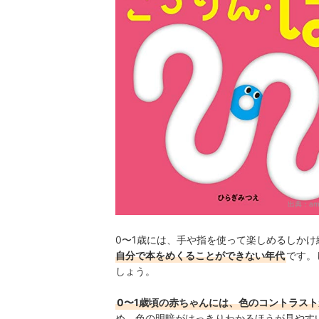
出典：
am
0〜1歳には、手や指を使って楽しめるしか
自分で本をめくることができない年代
です。
しょう。
0〜1歳頃の赤ちゃんには、色のコントラス
め、色の明暗がはっきりわかるほうが見やす