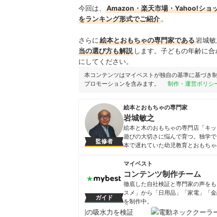
今回は、
Amazon・楽天市場・Yahoo
をランキング形式でご紹介
。
さらに
絵本とおもちゃの専門家である
岩城敏
当の選び方も解説
します。子どもの年齢に合
にしてください。
本コンテンツはマイベストが独自の基準に基づき
プロモーションを含みます。
制作・運営ポリシ
絵本とおもちゃの専門家
岩城敏之
絵本と木のおもちゃの専門店「キッ
遊びの大切さに悩んで育つ。独学で
監修者
本で遅れていた幼児教育とおもちゃ
天おもちゃ大賞の選考委員、絵本専
て、年間300回ほど講演活動を行
マイベスト
んのおもちゃ』（三学出版）『笑っ
コンテンツ制作チーム
書房）など11冊、『メチャクサ』
徹底した自社検証と専門家の声をもと
岩城敏之のプロフィール
スメ」から「日用品」「家電」「金
ガイド
を制作中。
コンテンツ制作チームのプロフ