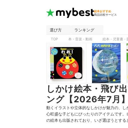
絵本おすすめ
商品比較サービス
選び方
ランキング
TOP
本・音楽・動画
絵本・児童書・
しかけ絵本・飛び
ング【2026年7月
動くイラストや立体的なしかけが魅力の、し
心旺盛な子どもにぴったりのアイテムです。
の絵本も出版されており、いざ選ぼうとする