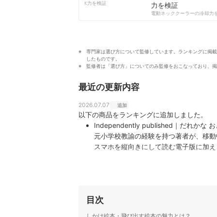
柔軟剤の吸水力を検証
電動ネッククーラーの冷却力を
専門家は選び方について監修しています。ランキングに掲載
したものです。
監修者は「選び方」についてのみ監修をおこなっており、掲
最近の更新内容
2026.07.07
追加
以下の商品をランキングに追加しました。
Independently published｜だれかな 
元小学校教諭の経験を持つ著者が、移動
スマホを縦向きにして読む電子版に加え
チを布団のように掛ける独自の仕掛けが
KADOKAWA｜Sassyのしかけえほん わ
発達心理学に基づいた色や模様で赤ちゃ
絵本です。テントウムシの模様が変化し
目次
ページに凝縮。180万部を突破した人気
しかけ絵本・飛び出す絵本の魅力とは？