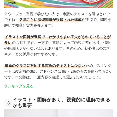
出典：
amazon.co.jp
アウトプット重視で学びたい人は、市販のテキストを選ぶといい
ですね。
各章ごとに演習問題が収録された構成
が主流で、問題を
解いて知識と実力を養えます。
イラストや図解が豊富で、わかりやすい工夫がされていることが
多い
のも魅力です。一方で、書籍によって内容に差があり、情報
や用語説明が少ない場合もあります。そのため、初心者は公式テ
キストとの併用がおすすめです。
最新のクラスに対応する市販のテキストは少ない
ため、スタンダ
ートは改定前の3級、アドバンスは1級・2級のものを使ってもOK
です。その際は、一度内容を確認して選ぶといいでしょう。
ランキングを見る
イラスト・図解が多く、視覚的に理解できる
3
かも重要