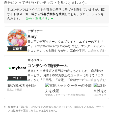
自分にとって学びやすいテキストを見つけましょう。
本コンテンツはマイベストが独自の基準に基づき制作していますが、
EC
サイトやメーカー等から送客手数料を受領
しており、プロモーションを
含みます。
制作・運営ポリシー
デザイナー
Amy
美大卒のデザイナー。ウェブサイト「エイミーのアトリ
エ」（http://www.amy.tokyo/）では、エンターテイメン
監修者
トコンテンツを制作しながら、工作や手芸、デッサン等
…続きを読む
のアナログ絵画からデジタルイラストまで、幅広い造形
作品のメイキング情報を多数発信中。
マイベスト
Amyのプロフィール
コンテンツ制作チーム
徹底した自社検証と専門家の声をもとにした、商品比較
サービス。 月間3,000万以上のユーザーに向けて「コス
ガイド
メ」から「日用品」「家電」「金融サービス」まで、ベ
…続きを読む
ストな商品を選んでもらうために、毎日コンテンツを制
作中。
剤の吸水力を検証
コンテンツ制作チームのプロフィール
電動ネッククーラーの冷却力を検証
USBタイプCケー
監修者は「選び方」についてのみ監修をおこなっており、掲載している商品・サービ
スは監修者が選定したものではありません。