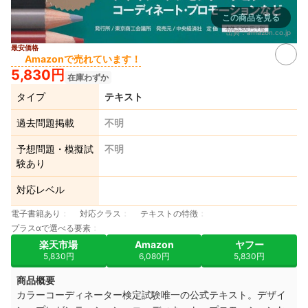
この商品を見る
出典：
amazon.co.jp
最安価格
Amazonで売れています！
5,830円
在庫わずか
タイプ
テキスト
過去問題掲載
不明
予想問題・模擬試
不明
験あり
対応レベル
電子書籍あり
対応クラス
テキストの特徴
プラスαで選べる要素
楽天市場
Amazon
ヤフー
5,830円
6,080円
5,830円
商品概要
カラーコーディネーター検定試験唯一の公式テキスト。デザイ