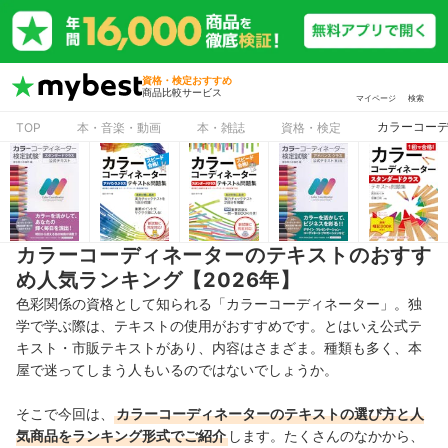
資格・検定おすすめ
商品比較サービス
マイページ
検索
カラーコーデ
TOP
本・音楽・動画
本・雑誌
資格・検定
カラーコーディネーターのテキストのおすす
め人気ランキング【2026年】
色彩関係の資格として知られる「カラーコーディネーター」。独
学で学ぶ際は、テキストの使用がおすすめです。とはいえ公式テ
キスト・市販テキストがあり、内容はさまざま。種類も多く、本
屋で迷ってしまう人もいるのではないでしょうか。
そこで今回は、
カラーコーディネーターのテキストの選び方と人
気商品をランキング形式でご紹介
します。たくさんのなかから、