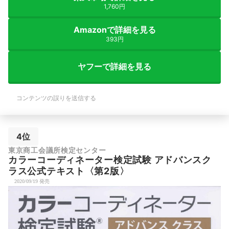
1,760円
Amazonで詳細を見る
393円
ヤフーで詳細を見る
コンテンツの誤りを送信する
4位
東京商工会議所検定センター
カラーコーディネーター検定試験 アドバンスク
ラス公式テキスト〈第2版〉
2020/09/19 発売