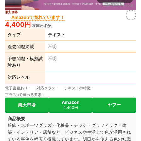
出典：
amazon.co.jp
最安価格
Amazonで売れています！
4,400円
在庫わずか
タイプ
テキスト
過去問題掲載
不明
予想問題・模擬試
不明
験あり
対応レベル
電子書籍あり
対応クラス
テキストの特徴
プラスαで選べる要素
Amazon
楽天市場
ヤフー
4,400円
商品概要
服飾・スポーツグッズ・化粧品・チラシ・グラフィック・建
築・インテリア・店舗など、ビジネスや生活上で色が活用され
ている事例を幅広く掲載しています。明日から使える色の知識