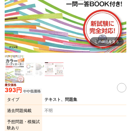
この商品を見る
出典：
amazon.co.jp
最安価格
393円
やや低価格
タイプ
テキスト、問題集
過去問題掲載
不明
予想問題・模擬試
験あり