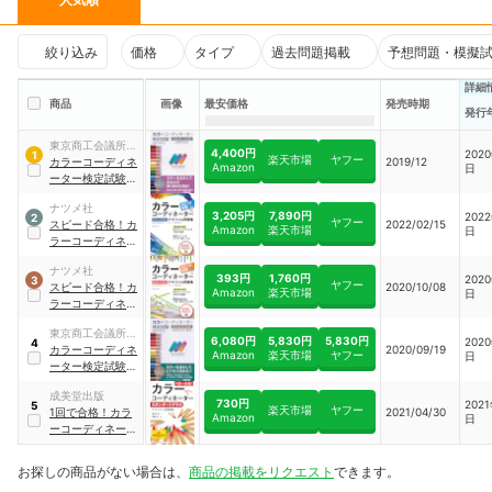
絞り込み
価格
タイプ
過去問題掲載
予想問題・模擬
詳細
商品
画像
最安価格
発売時期
発行
東京商工会議所検
4,400円
202
1
楽天市場
ヤフー
定センター
カラーコーディネ
2019/12
Amazon
日
ーター検定試験ス
タンダードクラス
ナツメ社
公式テキスト
3,205円
7,890円
202
2
ヤフー
スピード合格！カ
2022/02/15
Amazon
楽天市場
日
ラーコーディネー
ター【アドバンス
ナツメ社
クラス】テキスト
393円
1,760円
202
3
ヤフー
スピード合格！カ
2020/10/08
&問題集
Amazon
楽天市場
日
ラーコーディネー
ター【スタンダー
東京商工会議所検
ドクラス】テキス
6,080円
5,830円
5,830円
202
4
定センター
カラーコーディネ
2020/09/19
ト＆問題集
Amazon
楽天市場
ヤフー
日
ーター検定試験 ア
ドバンスクラス公
成美堂出版
式テキスト〈第2
730円
202
5
楽天市場
ヤフー
1回で合格！カラ
2021/04/30
版〉
Amazon
日
ーコーディネータ
ースタンダードク
ラス テキスト&問
お探しの商品がない場合は、
商品の掲載をリクエスト
できます。
題集