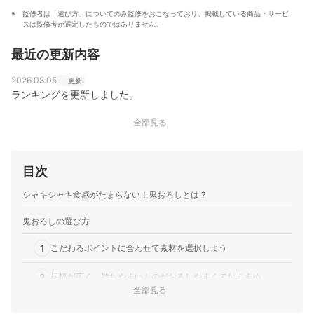
監修者は「選び方」についてのみ監修をおこなっており、掲載している商品・サービ
スは監修者が選定したものではありません。
最近の更新内容
2026.08.05
更新
ランキングを更新しました。
全部見る
目次
シャキシャキ食感がたまらない！鬼おろしとは？
鬼おろしの選び方
1
こだわるポイントに合わせて素材を選択しよう
2
横幅が広く、持ちやすいものがおろしやすくておすすめ
全部見る
3
使いやすさを重視するなら受皿つきがうってつけ