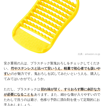
出典：
amazon.co.jp
安さ重視の人は、プラスチック製鬼おろしをチェックしてくださ
い。
竹やステンレスと比べて安いうえ、軽量で初心者でも扱いや
すい
のが魅力です。鬼おろしを試してみたいという人も、購入し
てみてはいかがでしょうか。
ただし、プラスチックは
切れ味が甘く、すりおろす際に余計な力
が必要になることも
あります。また、細かな傷が入りやすいので
たわしで洗うのは避け、色移り予防に漂白剤を使って定期的にお
手入れしましょう。