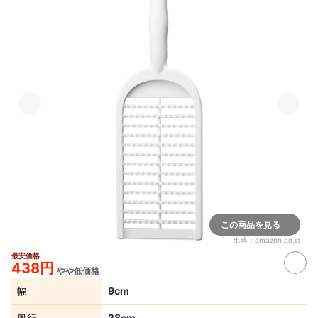
この商品を見る
出典：
amazon.co.jp
最安価格
438円
やや低価格
幅
9cm
奥行
28cm