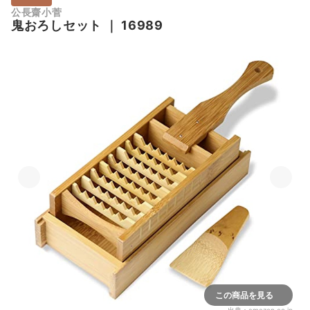
公長齋小菅
鬼おろしセット
｜
16989
この商品を見る
出典：
amazon.co.jp