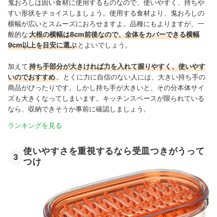
鬼おろしは固い食材に使用するものなので、使いやすく、持ちや
すい形状をチョイスしましょう。使用する食材より、鬼おろしの
横幅が広いとスムーズにおろせますよ。品種にもよりますが、一
般的な
大根の横幅は8cm前後なので、全体をカバーできる横幅
9cm以上を目安に選ぶ
とよいでしょう。
加えて
持ち手部分が大きければ力を入れて握りやすく、使いやす
いのでおすすめ
。とくに力に自信のない人には、大きい持ち手の
商品がぴったりです。しかし持ち手が大きいと、その分本体サイ
ズも大きくなってしまいます。キッチンスペースが限られている
なら、収納できそうか事前に確認しましょう。
ランキングを見る
使いやすさを重視するなら受皿つきがうって
3
つけ