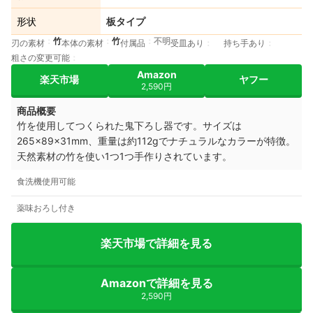
形状
板タイプ
竹
竹
不明
刃の素材
本体の素材
付属品
受皿あり
持ち手あり
粗さの変更可能
Amazon
楽天市場
ヤフー
2,590円
商品概要
竹を使用してつくられた鬼下ろし器です。サイズは
265×89×31mm、重量は約112gでナチュラルなカラーが特徴。
天然素材の竹を使い1つ1つ手作りされています。
食洗機使用可能
薬味おろし付き
楽天市場で詳細を見る
Amazonで詳細を見る
2,590円