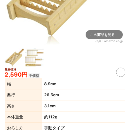
この商品を見る
出典：
amazon.co.jp
最安価格
2,590円
中価格
幅
8.9cm
奥行
26.5cm
高さ
3.1cm
本体重量
約112g
おろし方
手動タイプ