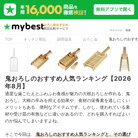
おろし金おすすめ
商品比較サービス
マイページ
検索
鬼おろしのおすす
TOP
キッチン用品
調理器具
おろし金
鬼おろしのおすすめ人気ランキング【2026
年8月】
適度な歯ごたえとふわふわ食感が魅力の大根おろしが作れる、鬼
おろし。大根の辛みを抑える効果や、食材の栄養素を逃しにくい
メリットもある、便利なアイテムです。しかし、使われている素
材や受け皿の有無などに違いがあるので、どれを購入すればよい
のか悩んでしまいますよね。
そこで今回は、
鬼おろしのおすすめ人気ランキングと、その選び