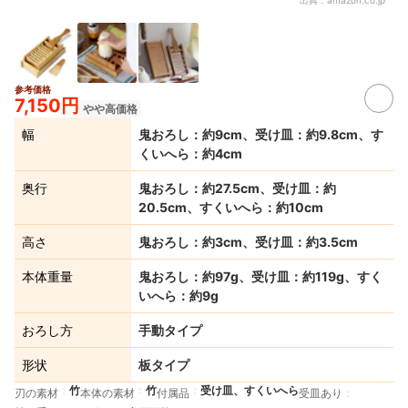
参考価格
7,150円
やや高価格
幅
鬼おろし：約9cm、受け皿：約9.8cm、す
くいへら：約4cm
奥行
鬼おろし：約27.5cm、受け皿：約
20.5cm、すくいへら：約10cm
高さ
鬼おろし：約3cm、受け皿：約3.5cm
本体重量
鬼おろし：約97g、受け皿：約119g、すく
いへら：約9g
おろし方
手動タイプ
形状
板タイプ
竹
竹
受け皿、すくいへら
刃の素材
本体の素材
付属品
受皿あり