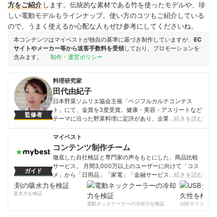
方をご紹介
します。
伝統的な素材である竹を使ったモデルや、珍
しい電動モデルもラインナップ。使い方のコツもご紹介している
ので、うまく使えるか心配な人もぜひ参考にしてくださいね。
本コンテンツはマイベストが独自の基準に基づき制作していますが、
EC
サイトやメーカー等から送客手数料を受領
しており、プロモーションを
含みます。
制作・運営ポリシー
料理研究家
田代由紀子
日本野菜ソムリエ協会主催「ベジフルカルテコンテス
ト」にて、金賞を3度受賞。健康・美容・アスリートなど
監修者
テーマに沿った野菜料理に定評があり、企業・自治体な
…続きを読む
どへのレシピ提供多数。「楽しく、美味しく、健康な生
活を！」をコンセプトに、主婦目線のアイデアを盛り込
マイベスト
んだ料理教室「オレンジキッチンクッキングスタジオ」
コンテンツ制作チーム
を主宰している。 野菜ソムリエ・アスリートフードマイ
徹底した自社検証と専門家の声をもとにした、商品比較
スター・食生活アドバイザー等の資格多数。読売新聞ヨ
サービス。 月間3,000万以上のユーザーに向けて「コス
ガイド
ミドクターで今日の健康レシピ「田代由紀子のアスリー
メ」から「日用品」「家電」「金融サービス」まで、ベ
…続きを読む
トレシピ」を連載中。
ストな商品を選んでもらうために、毎日コンテンツを制
田代由紀子のプロフィール
作中。
剤の吸水力を検証
コンテンツ制作チームのプロフィール
電動ネッククーラーの冷却力を検証
USBタイプCケー