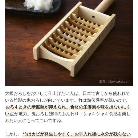
出典：
kiso-sakai.com
大根おろしをおいしく仕上げたい人は、日本で古くから使われて
いる竹製の鬼おろしが向いています。竹は熱伝導率が低いので、
おろすときの摩擦熱が抑えられ、食材の栄養素や味を損ないにく
い
点が魅力。鬼おろし独特のふんわり・シャキシャキ食感を楽し
みたい人にもってこいですね。
しかし、
竹はカビが発生しやすく、お手入れ後に水分が残らない