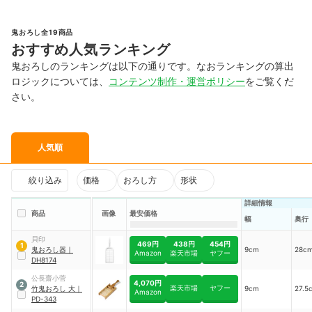
鬼おろし全19商品
おすすめ人気ランキング
鬼おろしのランキングは以下の通りです。なおランキングの算出
ロジックについては、
コンテンツ制作・運営ポリシー
をご覧くだ
さい。
人気順
絞り込み
価格
おろし方
形状
詳細情報
商品
画像
最安価格
幅
奥行
貝印
469円
438円
454円
1
鬼おろし器
｜
9cm
28c
Amazon
楽天市場
ヤフー
DH8174
公長齋小菅
4,070円
2
楽天市場
ヤフー
竹鬼おろし 大
｜
9cm
27.5
Amazon
PD-343