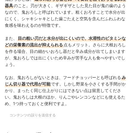
器具
のこと。刃が大きく、ギザギザとした見た目が⻤の⻭のよう
なので、⻤おろしと呼ばれています。粗くおろすことで水分が出
にくく、シャキシャキとした⻭ごたえと空気を含んだふわふわな
食感を味わえるのが特徴です。
また、
目の粗い刃だと水分が出にくいので、水溶性のビタミンな
どの栄養素の流出が抑えられる
点もメリット。
さらに大根おろし
を作る場合、目の細かいおろし器だと辛み成分が出てしまいます
が、⻤おろしでは出にくいため辛みが苦手な人も食べやすいでし
ょう。
なお、鬼おろしがないときは、フードチョッパーとも呼ばれる
み
じん切り器で代用が可能
です。しかし野菜を小さくする手間がか
かり、まったく同じ仕上がりにはできない点は留意してくださ
い。鬼おろしは大根のほか、りんごやレンコンなどにも使えるた
め、1つ持っておくと便利ですよ。
コンテンツの誤りを送信する