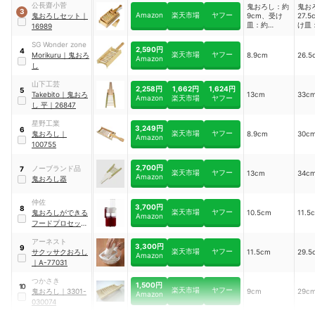
公長齋小菅
鬼おろし：約
鬼お
3
Amazon
楽天市場
ヤフー
鬼おろしセット
｜
9cm、受け
27.
皿：約
け皿
16989
9.8cm、すく
20.
いへら：約
くい
SG Wonder zone
2,590円
4
4cm
10c
楽天市場
ヤフー
Morikuru
｜
鬼おろ
8.9cm
26.5
Amazon
し
山下工芸
2,258円
1,662円
1,624円
5
Takebito
｜
鬼おろ
13cm
33c
Amazon
楽天市場
ヤフー
し 平
｜
26847
星野工業
3,249円
6
楽天市場
ヤフー
鬼おろし
｜
8.9cm
30c
Amazon
100755
2,700円
ノーブランド品
7
楽天市場
ヤフー
13cm
34c
Amazon
鬼おろし器
仲佐
3,700円
8
楽天市場
ヤフー
鬼おろしができる
10.5cm
11.5
Amazon
フードプロセッサ
ー
｜
NDF-103
アーネスト
3,300円
9
楽天市場
ヤフー
サクッサクおろし
11.5cm
29.5
Amazon
｜
A-77031
つかさき
1,500円
10
楽天市場
ヤフー
鬼おろし
｜
3301-
9cm
29c
Amazon
030074