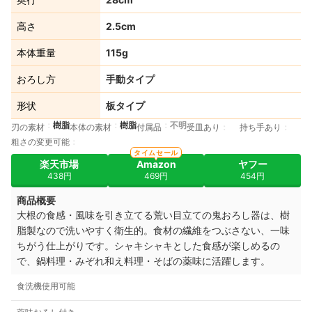
高さ
2.5cm
本体重量
115g
おろし方
手動タイプ
形状
板タイプ
樹脂
樹脂
不明
刃の素材
本体の素材
付属品
受皿あり
持ち手あり
粗さの変更可能
タイムセール
楽天市場
Amazon
ヤフー
438円
469円
454円
商品概要
大根の食感・風味を引き立てる荒い目立ての鬼おろし器は、樹
脂製なので洗いやすく衛生的。食材の繊維をつぶさない、一味
ちがう仕上がりです。シャキシャキとした食感が楽しめるの
で、鍋料理・みぞれ和え料理・そばの薬味に活躍します。
食洗機使用可能