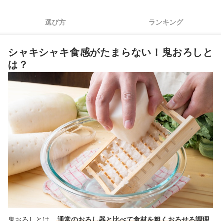
4
あると便利な使い分け機能も要チェック
選び方
ランキング
鬼おろし全19商品おすすめ人気ランキング
シャキシャキ食感がたまらない！鬼おろしと
鬼おろしの上手な使い方は？洗い方のコツもご紹介
は？
そのほかの調理道具も要チェック
鬼おろしの売れ筋ランキングもチェック！
鬼おろしとは、
通常のおろし器と比べて食材を粗くおろせる調理