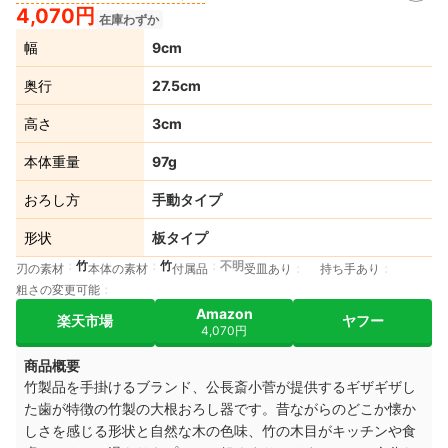
4,070円
在庫わずか
幅
9cm
奥行
27.5cm
高さ
3cm
本体重量
97g
おろし方
手動タイプ
形状
板タイプ
竹
竹
不明
刃の素材
本体の素材
付属品
受皿あり
持ち手あり
粗さの変更可能
Amazon
楽天市場
ヤフー
4,070円
商品概要
竹製品を手掛けるブランド、公長斎小菅が提供するギザギザし
た歯が特徴の竹製の大根おろし器です。昔ながらのどこか懐か
しさを感じる形状と自然な木の色味、竹の木目がキッチンや食