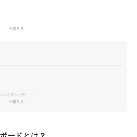
全部見る
RAM容量を把握しよう
全部見る
つのポイントを確認しよう
れぞれの特徴を把握しよう
ング
ボードとは？