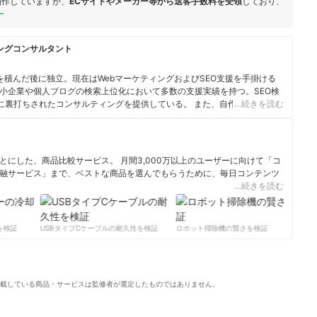
制作していますが、
ECサイトやメーカー等から送客手数料を受領
しており、
ー
ングコンサルタント
を積んだ後に独立。現在はWebマーケティングおよびSEO支援を手掛ける
小企業や個人ブログの検索上位化において多数の支援実績を持つ。SEO検
に裏打ちされたコンサルティングを提供している。 また、自作PC歴25年以
…続きを読む
ミングPCレビューを専門サイト「こまたろ
ataro.jp/）」にて発信している。すべてのレビューは自ら購入・検証した実測データに
供」をモットーとしており、Amebaチョイスなど外部メディアでの監修実
にした、商品比較サービス。 月間3,000万以上のユーザーに向けて「コ
融サービス」まで、ベストな商品を選んでもらうために、毎日コンテンツ
…続きを読む
ィール
検証
USBタイプCケーブルの耐久性を検証
ロボット掃除機の賢さを検証
サ
載している商品・サービスは監修者が選定したものではありません。