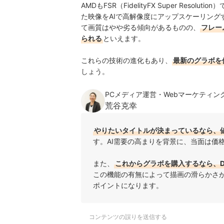
AMDもFSR（FidelityFX Super Re
た映像をAIで高解像度にアップスケーリング
て画質はやや劣る傾向があるものの、
フレー
られる
といえます。
これらの技術の進化もあり、
最新のグラボを
しょう。
PCメディア運営・Webマーケティン
荒谷克幸
やりたいタイトルが決まっているなら、
す。AI需要の高まりを背景に、当面は価
また、
これからグラボを購入するなら、D
この機能の有無によって描画の滑らかさ
ポイントになります。
コンテンツの誤りを送信する