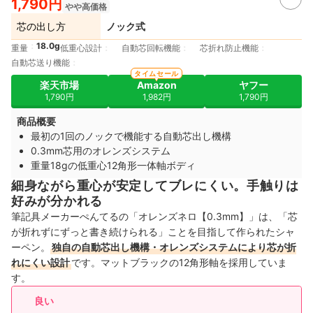
1,790円
やや高価格
芯の出し方
ノック式
18.0g
重量
低重心設計
自動芯回転機能
芯折れ防止機能
自動芯送り機能
タイムセール
楽天市場
Amazon
ヤフー
1,790円
1,982円
1,790円
商品概要
最初の1回のノックで機能する自動芯出し機構
0.3mm芯用のオレンズシステム
重量18gの低重心12角形一体軸ボディ
細身ながら重心が安定してブレにくい。手触りは
好みが分かれる
筆記具メーカーぺんてるの「オレンズネロ【0.3mm】」は、「芯
が折れずにずっと書き続けられる」ことを目指して作られたシャ
ーペン。
独自の自動芯出し機構・オレンズシステムにより芯が折
れにくい設計
です。マットブラックの12角形軸を採用していま
す。
良い