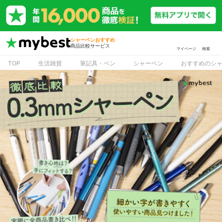
シャーペンおすすめ
商品比較サービス
マイページ
検索
TOP
生活雑貨
筆記具・ペン
シャーペン
おすすめのシ