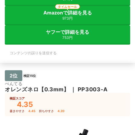
タイムセール
Amazonで詳細を見る
973円
ヤフーで詳細を見る
753円
コンテンツの誤りを送信する
2位
検証15位
ぺんてる
オレンズネロ【0.3mm】
｜
PP3003-A
検証スコア
4.35
書きやすさ
4.45
｜
持ちやすさ
4.20