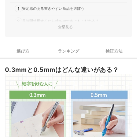
1
安定感のある書きやすい商品を選ぼう
2
長時間使用するなら持ちやすさにもこだわろう
全部見る
3
細いからこそ、芯の折れにくい工夫があるものを選ぼう
4
こだわりたい人は機能性もチェック
選び方
ランキング
検証方法
0.3mmシャーペン全40商品おすすめ人気ランキング
0.3mmと0.5mmはどんな違いがある？
売れ筋の人気0.3mmシャーペン全29商品を徹底比較！
どの硬度の芯を選べばいい？
芯折れしやすい時の対処法は何かある？
ブランドの商品なら、自分へのご褒美やプレゼントにもなる
他の筆記用具もチェックしよう
0.3mmシャーペンの売れ筋ランキングもチェック！