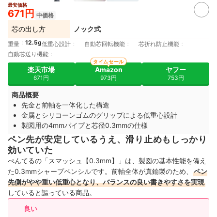
最安価格
671円
中価格
芯の出し方
ノック式
12.5g
重量
低重心設計
自動芯回転機能
芯折れ防止機能
自動芯送り機能
タイムセール
楽天市場
Amazon
ヤフー
671円
973円
753円
商品概要
先金と前軸を一体化した構造
金属とシリコーンゴムのグリップによる低重心設計
製図用の4mmパイプと芯径0.3mmの仕様
ペン先が安定しているうえ、滑り止めもしっかり
効いていた
ぺんてるの「スマッシュ【0.3mm】」は、製図の基本性能を備え
た0.3mmシャープペンシルです。前軸全体が真鍮製のため、
ペン
先側がやや重い低重心となり、バランスの良い書きやすさを実現
していると謳っている商品。
良い