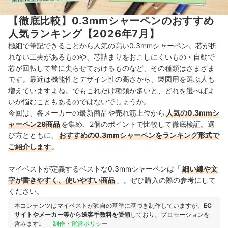
【徹底比較】0.3mmシャーペンのおすすめ
人気ランキング【2026年7月】
極細で筆記できることから人気の高い0.3mmシャーペン。芯が折
れない工夫があるものや、芯詰まりをおこしにくいもの・自動で
芯が回転して常に尖らせておけるものなど、その種類はさまざま
です。最近は機能性とデザイン性の高さから、製図用を選ぶ人も
増えていますよね。でもこれだけ種類が多いと、どれを選べばよ
いか悩むこともあるのではないでしょうか。
今回は、各メーカーの最新商品や売れ筋上位から
人気の0.3mmシ
ャーペン29商品
を集め、2個のポイントで比較して徹底検証。選
び方とともに、
おすすめの0.3mmシャーペンをランキング形式で
ご紹介します
。
マイベストが定義するベストな0.3mmシャーペンは「
細い線や文
字が書きやすく、使いやすい商品
」。ぜひ購入の際の参考にして
ください。
本コンテンツはマイベストが独自の基準に基づき制作していますが、
EC
サイトやメーカー等から送客手数料を受領
しており、プロモーションを
含みます。
制作・運営ポリシー