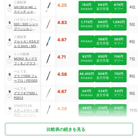
三菱鉛筆
18617371
4.25
783円
693円
679円
4
4位
Uni
Uni α-gel
｜
Amazon
楽天市場
ヤフー
スイッチ シャーペ
ン
｜
M3-1009GG
パイロットコーポ
1P
4.83
1,773円
690円
1,690円
5
5位
レーション
S20
｜
S20 シャー
Amazon
楽天市場
ヤフー
プペンシル
｜
HPS-2SK-BN3
三菱鉛筆
4.67
388円
365円
6
Amazon
6位
クルトガ
｜
KSモデ
楽天市場
ヤフー
ル 0.3mm
｜
M3-
KS 1P
トンボ鉛筆
4.71
927円
850円
706円
7
7位
MONO
モノグラ
Amazon
楽天市場
ヤフー
フ
｜
モノグラフフ
ァイン
｜
DPA-
ぺんてる
111B
4.58
46,453円
808円
753円
8
8位
グラフ1000 フォ
Amazon
楽天市場
ヤフー
ープロ
｜
PG1003
ぺんてる
4.67
347円
334円
321円
9
9位
グラフギア500
｜
Amazon
楽天市場
ヤフー
PG513
STAEDTILER
491円
370円
370円
4.28
10
10位
ステッドラー
｜
製
Amazon
楽天市場
ヤフー
図用シャープペン
シル【0.3mm】
｜
925 15
比較表の続きを見る