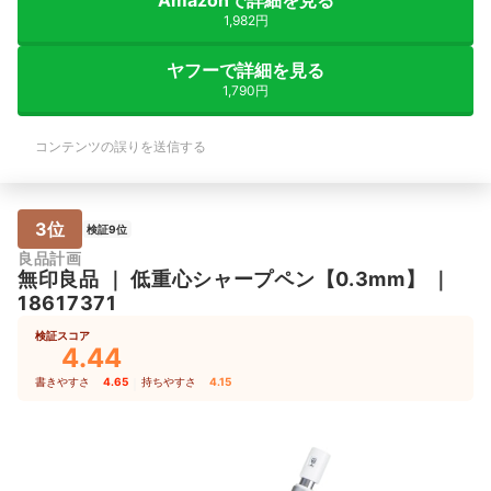
Amazonで詳細を見る
1,982円
ヤフーで詳細を見る
1,790円
コンテンツの誤りを送信する
3位
検証9位
良品計画
無印良品
｜
低重心シャープペン【0.3mm】
｜
18617371
検証スコア
4.44
書きやすさ
4.65
｜
持ちやすさ
4.15