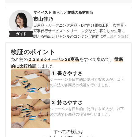
マイベスト 暮らしと趣味の商材担当
市山佳乃
日用品・ガーデニング用品・DIY向け電動工具・喫煙具・
家事代行サービス・クリーニングなど、暮らしや生活に
ガイド
関わる幅広いジャンルのコンテンツ制作に携わる。「一
…続きを読む
人ひとりが選んでよかったと感じる選択肢を提供するこ
と」をモットーに、コンテンツ制作を行なっている。
検証のポイント
市山佳乃のプロフィール
売れ筋の
0.3mmシャーペン29商品
をすべて集めて、
徹底
的に比較検証
しました
書きやすさ
1
シャーペンを日常的に使用する10人が、以下
の方法で各商品の検証を行いました。
持ちやすさ
2
シャーペンを日常的に使用する10人が、以下
の方法で各商品の検証を行いました。
すべての検証は