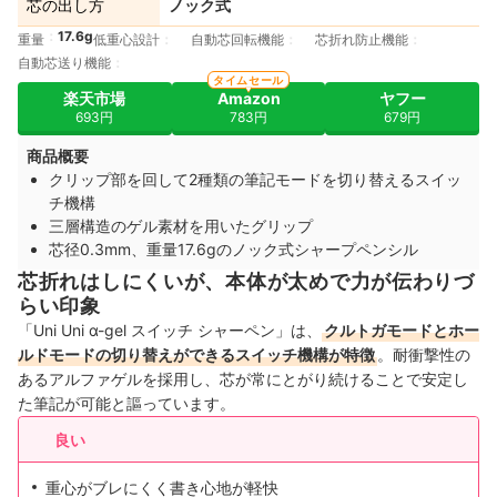
芯の出し方
ノック式
17.6g
重量
低重心設計
自動芯回転機能
芯折れ防止機能
自動芯送り機能
タイムセール
楽天市場
Amazon
ヤフー
693円
783円
679円
商品概要
クリップ部を回して2種類の筆記モードを切り替えるスイッ
チ機構
三層構造のゲル素材を用いたグリップ
芯径0.3mm、重量17.6gのノック式シャープペンシル
芯折れはしにくいが、本体が太めで力が伝わりづ
らい印象
「Uni Uni α-gel スイッチ シャーペン」は、
クルトガモードとホー
ルドモードの切り替えができるスイッチ機構が特徴
。耐衝撃性の
あるアルファゲルを採用し、芯が常にとがり続けることで安定し
た筆記が可能と謳っています。
良い
重心がブレにくく書き心地が軽快