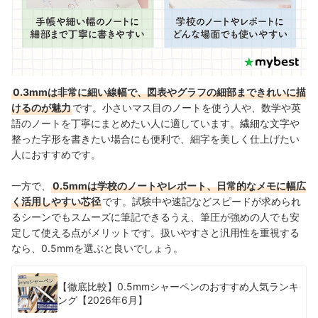
0.3mmは非常に細い線幅で、図表やグラフの細部まできれいに描
けるのが魅力
です。小さいマス目のノートを使う人や、数学や英
語のノートを丁寧にまとめたい人に適しています。繊細な文字や
整った字形を書きたい場合にも便利で、細字を美しく仕上げたい
人におすすめです。
一方で、
0.5mmは学校のノートやレポート、日常的なメモに幅広
く活用しやすい芯径
です。試験中や速記などスピードが求められ
るシーンでもスムーズに筆記できるうえ、筆圧が強めの人でも安
定して使える点がメリットです。扱いやすさと汎用性を重視する
なら、0.5mmを選ぶと良いでしょう。
【徹底比較】0.5mmシャーペンのおすすめ人気ランキ
ング【2026年6月】