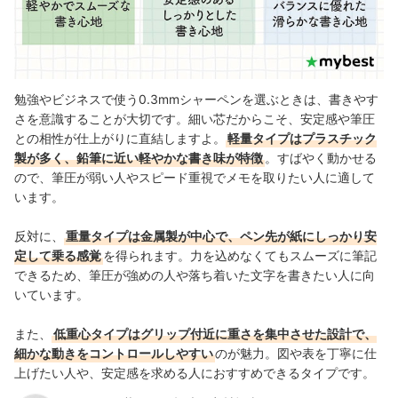
勉強やビジネスで使う0.3mmシャーペンを選ぶときは、書きやす
さを意識することが大切です。細い芯だからこそ、安定感や筆圧
との相性が仕上がりに直結しますよ。
軽量タイプはプラスチック
製が多く、鉛筆に近い軽やかな書き味が特徴
。すばやく動かせる
ので、筆圧が弱い人やスピード重視でメモを取りたい人に適して
います。
反対に、
重量タイプは金属製が中心で、ペン先が紙にしっかり安
定して乗る感覚
を得られます。力を込めなくてもスムーズに筆記
できるため、筆圧が強めの人や落ち着いた文字を書きたい人に向
いています。
また、
低重心タイプはグリップ付近に重さを集中させた設計で、
細かな動きをコントロールしやすい
のが魅力。図や表を丁寧に仕
上げたい人や、安定感を求める人におすすめできるタイプです。