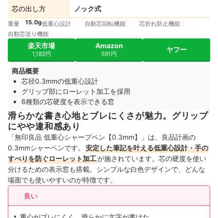
芯の出し方
ノック式
15.0g
重量
低重心設計
自動芯回転機能
芯折れ防止機能
自動芯送り機能
楽天市場
Amazon
ヤフー
1,182円
591円
商品概要
芯径0.3mmの低重心設計
グリップ部にローレット加工を採用
6種類の芯硬度を表示できる窓
滑らかな書き心地とブレにくさが魅力。グリップ
にやや違和感あり
「無印良品 低重心シャープペン【0.3mm】」は、良品計画の
0.3mmシャーペンです。
安定した筆記を叶える低重心設計・手の
すべりを防ぐローレット加工
が施されています。芯の硬度を使い
分けるための表示窓も搭載。シンプルな白色デザインで、どんな
場面でも使いやすいのが特徴です。
良い
重心がブレにくく、滑らかに文字が書けた