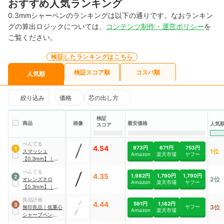
おすすめ人気ランキング
0.3mmシャーペンのランキングは以下の通りです。なおランキン
グの算出ロジックについては、
コンテンツ制作・運営ポリシー
を
ご覧ください。
検証したランキングはこちら
検証スコア順
コスパ順
人気順
絞り込み
価格
芯の出し方
検証
商品
画像
最安価格
人気
スコア
ぺんてる
4.54
973円
671円
753円
1
1位
スマッシュ
Amazon
楽天市場
ヤフー
【0.3mm】
｜
Q1003-N
ぺんてる
4.35
1,982円
1,790円
1,790円
2
2位
オレンズネロ
Amazon
楽天市場
ヤフー
【0.3mm】
｜
PP3003-A
良品計画
4.44
591円
1,182円
3
ヤフー
3位
無印良品
｜
低重心
Amazon
楽天市場
シャープペン
【0.3mm】
｜