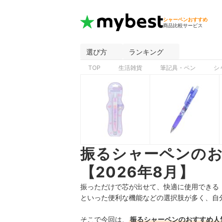
シャーペンおすすめ
商品比較サービス
選び方
ランキング
TOP
生活雑貨
筆記具・ペン
シ
振るシャーペンの
【2026年8月】
振っただけで芯が出せて、快適に使用できる
といった便利な機能などの選択肢が多く、自
そこで今回は、
振るシャーペン
のおすすめ人