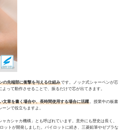
：
pilot.co.jp
ンの先端部に衝撃を与える仕組み
です。ノック式シャーペンが芯
によって動作させることで、振るだけで芯が出てきます。
い文章を書く場合や、長時間使用する場合に活躍
。授業中の板書
シーンで役立ちますよ。
シャカシャカ機構」とも呼ばれています。意外にも歴史は長く、
イロットが開発しました。パイロットに続き、三菱鉛筆やゼブラな