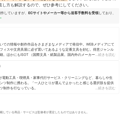
直し方も解説するので、ぜひ参考にしてください。
制作していますが、
ECサイトやメーカー等から送客手数料を受領
しており、
ー
いての情報や創作作品をさまざまなメディアで発信中。WEBメディアにて
フィスや文房具屋に必ず置いてあるような定番文具を好む。得意ジャンル
籍。ほかにもISOT （国際文具・紙製品展。国内外のメーカーが集う日本
…続きを読む
ーター、文房具カフェ会員として活動。
当
向け電動工具・喫煙具・家事代行サービス・クリーニングなど、暮らしや生
ンツ制作に携わる。「一人ひとりが選んでよかったと感じる選択肢を提供
ツ制作を行なっている。
…続きを読む
載している商品・サービスは監修者が選定したものではありません。