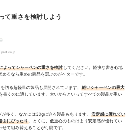
って重さを検討しよう
：
pilot.co.jp
によってシャーペンの重さを検討
してください。軽快な書き心地
求めるなら重めの商品を選ぶのがベターです。
0gを切る超軽量の製品も展開されています。
軽いシャーペンの最大
を書くのに適しています。太いからといってすべての製品が重い
プが多く、なかには30gに迫る製品もあります。
安定感に優れてい
場面にぴったり
。とくに、低重心のものはより安定感が優れてい
わせて組み替えることが可能です。