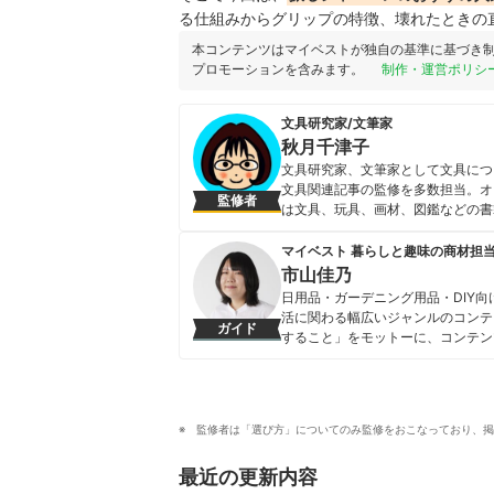
る仕組みからグリップの特徴、壊れたときの
本コンテンツはマイベストが独自の基準に基づき
プロモーションを含みます。
制作・運営ポリシ
文具研究家/文筆家
秋月千津子
文具研究家、文筆家として文具につ
文具関連記事の監修を多数担当。オ
監修者
は文具、玩具、画材、図鑑などの書
最大級の文具PR商談会）PRサポ
秋月千津子のプロフィール
マイベスト 暮らしと趣味の商材担
市山佳乃
日用品・ガーデニング用品・DIY
活に関わる幅広いジャンルのコンテ
ガイド
すること」をモットーに、コンテン
市山佳乃のプロフィール
監修者は「選び方」についてのみ監修をおこなっており、掲
最近の更新内容