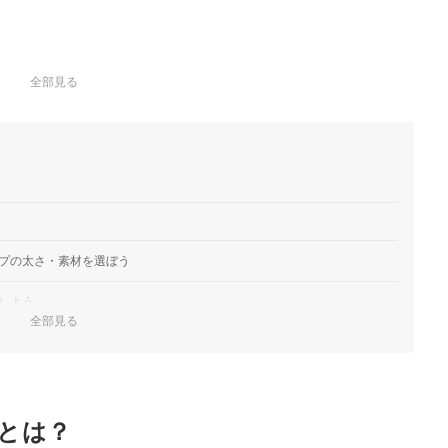
全部見る
プの太さ・素材を選ぼう
しよう
全部見る
要チェック
とは？