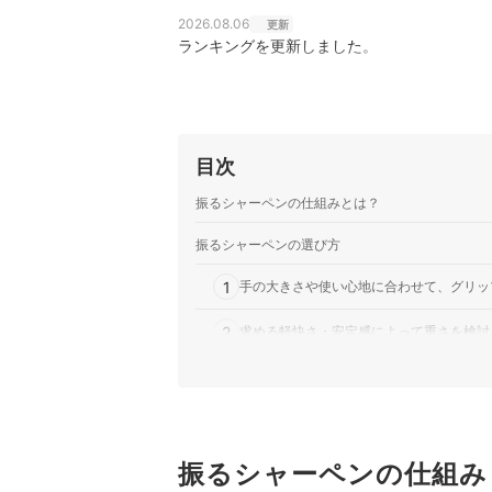
2026.08.06
更新
ランキングを更新しました。
目次
振るシャーペンの仕組みとは？
振るシャーペンの選び方
1
手の大きさや使い心地に合わせて、グリッ
2
求める軽快さ・安定感によって重さを検討
3
より快適に使うにはプラスαの便利機能を
振るシャーペン全10商品おすすめ人気ランキング
振るシャーペンの直し方は？
振るシャーペンの仕組み