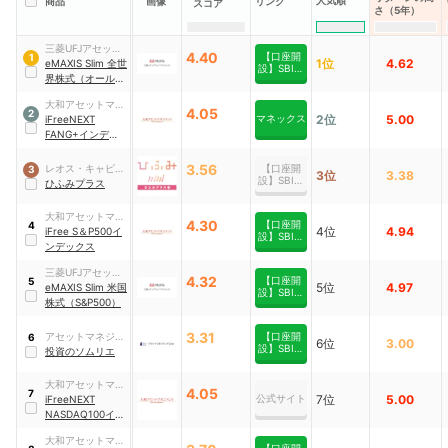
人気順
商品
画像
リンク
スコア
さ（5年）
三菱UFJアセット
4.40
【口座開
1
1位
4.62
マネジメント
eMAXIS Slim 全世
設】SBI証
界株式（オール・
券
カントリー）
大和アセットマネ
4.05
2
マネックス
2位
5.00
ジメント
iFreeNEXT
FANG+インデッ
クス
3.56
レオス・キャピタ
【口座開
3
3位
3.38
設】SBI証
ルワークス
ひふみプラス
券
大和アセットマネ
4.30
【口座開
4
4位
4.94
ジメント
iFree S＆P500イ
設】SBI証
ンデックス
券
三菱UFJアセット
4.32
【口座開
5
5位
4.97
マネジメント
eMAXIS Slim 米国
設】SBI証
株式（S&P500）
券
3.31
アセットマネジメ
【口座開
6
6位
3.00
設】SBI証
ントOne
投資のソムリエ
券
大和アセットマネ
4.05
7
公式サイト
7位
5.00
ジメント
iFreeNEXT
NASDAQ100イン
デックス
大和アセットマネ
【口座開