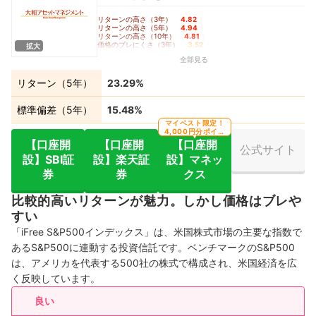
リターンの高さ（3年）
4.82
｜
リターンの高さ（5年）
4.94
｜
リターンの高さ（10年）
4.81
｜
価格のブレにくさ（3年）
3.52
｜
拡大
価格のブレにくさ（5年）
3.39
｜
全部見る
価格のブレにくさ（10年）
3.65
｜
コロナショック時の耐久度
3.90
リターン（5年）
23.29%
標準偏差（5年）
15.48%
マイベスト限定！
4,000円分ポイン
ト還元
【口座開
【口座開
【口座開
公式サイト
設】SBI証
設】楽天証
設】マネッ
券
券
クス
比較的高いリターンが魅力。しかし価格はブレや
すい
「iFree S&P500インデックス」は、米国株式市場の主要な指数で
あるS&P500に連動する投資信託です。ベンチマークのS&P500
は、アメリカを代表する500社の株式で構成され、米国経済を広
く反映しています。
良い