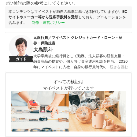
ぜひ検討の際の参考にしてください。
本コンテンツはマイベストが独自の基準に基づき制作していますが、
EC
サイトやメーカー等から送客手数料を受領
しており、プロモーションを
含みます。
制作・運営ポリシー
元銀行員／マイベスト クレジットカード・ローン・証
券・保険担当
大島凱斗
大学卒業後に銀行員として勤務、法人顧客の経営支援・
ガイド
融資商品の提案や、個人向け資産運用相談を担当。 2020
年にマイベストに入社、自身の銀行員時代の経験を活か
…続きを読む
し、カードローン・クレジットカード・生命保険・損害
保険・株式投資などの金融サービスやキャッシュレス決
すべての検証は
済を専門に解説コンテンツの制作を統括する。 また、
マイベストが行っています
Yahoo!ファイナンスで借入や投資への疑問や基礎知識に
関する連載も担当している。
大島凱斗のプロフィール