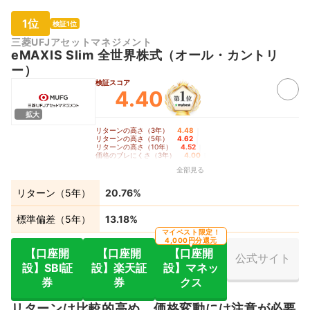
1位
検証1位
三菱UFJアセットマネジメント
eMAXIS Slim 全世界株式（オール・カントリ
ー）
検証スコア
4.40
拡大
リターンの高さ（3年）
4.48
｜
リターンの高さ（5年）
4.62
｜
リターンの高さ（10年）
4.52
｜
価格のブレにくさ（3年）
4.00
｜
価格のブレにくさ（5年）
3.98
｜
全部見る
価格のブレにくさ（10年）
3.91
｜
コロナショック時の耐久度
3.90
リターン（5年）
20.76%
標準偏差（5年）
13.18%
マイベスト限定！
4,000円分還元
【口座開
【口座開
【口座開
公式サイト
設】SBI証
設】楽天証
設】マネッ
券
券
クス
リターンは比較的高め。価格変動には注意が必要