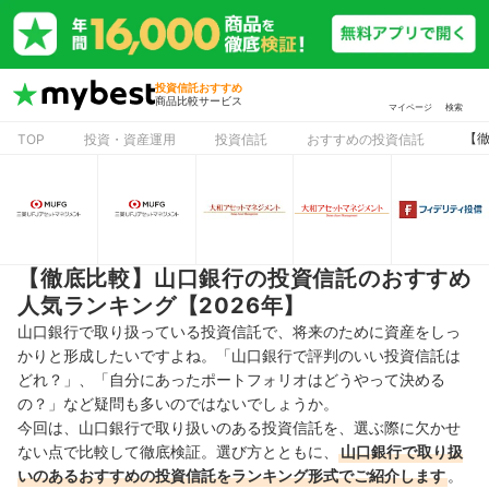
投資信託おすすめ
商品比較サービス
マイページ
検索
【徹
TOP
投資・資産運用
投資信託
おすすめの投資信託
【徹底比較】山口銀行の投資信託のおすすめ
人気ランキング【2026年】
山口銀行で取り扱っている投資信託で、将来のために資産をしっ
かりと形成したいですよね。「山口銀行で評判のいい投資信託は
どれ？」、「自分にあったポートフォリオはどうやって決める
の？」など疑問も多いのではないでしょうか。
今回は、山口銀行で取り扱いのある投資信託を、選ぶ際に欠かせ
ない点で比較して徹底検証。選び方とともに、
山口銀行で取り扱
いのあるおすすめの投資信託をランキング形式でご紹介します
。