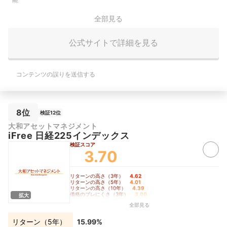
全部見る
公式サイトで詳細を見る
コンテンツの誤りを送信する
8位
検証12位
大和アセットマネジメント
iFree 日経225インデックス
検証スコア
3.70
リターンの高さ（3年）
4.62
｜
リターンの高さ（5年）
4.01
｜
リターンの高さ（10年）
4.39
｜
価格のブレにくさ（3年）
3.00
｜
拡大
価格のブレにくさ（5年）
3.21
｜
全部見る
価格のブレにくさ（10年）
3.67
｜
コロナショック時の耐久度
4.00
リターン（5年）
15.99%