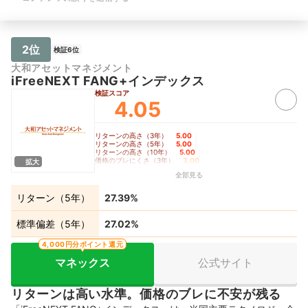
2位
検証6位
大和アセットマネジメント
iFreeNEXT FANG+インデックス
検証スコア
4.05
リターンの高さ（3年）
5.00
｜
リターンの高さ（5年）
5.00
｜
リターンの高さ（10年）
5.00
｜
価格のブレにくさ（3年）
3.00
｜
拡大
価格のブレにくさ（5年）
3.00
｜
全部見る
価格のブレにくさ（10年）
3.00
｜
コロナショック時の耐久度
4.24
リターン（5年）
27.39%
標準偏差（5年）
27.02%
4,000円分ポイント還元
マネックス
公式サイト
リターンは高い水準。価格のブレに不安が残る