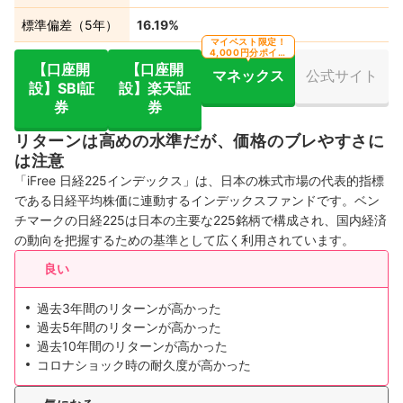
標準偏差（5年）
16.19%
マイベスト限定！
4,000円分ポイン
ト還元
【口座開
【口座開
マネックス
公式サイト
設】SBI証
設】楽天証
券
券
リターンは高めの水準だが、価格のブレやすさに
は注意
「iFree 日経225インデックス」は、日本の株式市場の代表的指標
である日経平均株価に連動するインデックスファンドです。ベン
チマークの日経225は日本の主要な225銘柄で構成され、国内経済
の動向を把握するための基準として広く利用されています。
良い
過去3年間のリターンが高かった
過去5年間のリターンが高かった
過去10年間のリターンが高かった
コロナショック時の耐久度が高かった