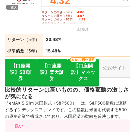
4.32
拡大
リターンの高さ（3年）
4.86
｜
リターンの高さ（5年）
4.97
｜
リターンの高さ（10年）
4.78
｜
価格のブレにくさ（3年）
3.51
｜
価格のブレにくさ（5年）
3.39
｜
全部見る
価格のブレにくさ（10年）
3.44
｜
コロナショック時の耐久度
3.90
リターン（5年）
23.48%
標準偏差（5年）
15.48%
4,000円分還元
【口座開
【口座開
【口座開
公式サイト
設】SBI証
設】楽天証
設】マネッ
券
券
クス
比較的リターンは高いものの、価格変動の激しさ
が気になる
「eMAXIS Slim 米国株式（S&P500）」は、S&P500指数に連動
するインデックスファンドです。この指数は米国を代表する500
の優良企業で構成されており、米国経済の動向を反映します。
良い