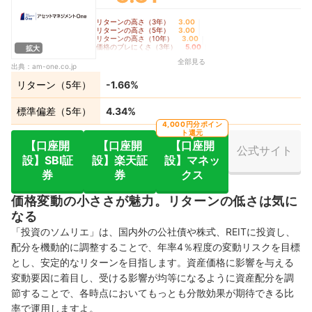
リターンの高さ（3年）
3.00
｜
リターンの高さ（5年）
3.00
｜
リターンの高さ（10年）
3.00
｜
価格のブレにくさ（3年）
5.00
｜
拡大
価格のブレにくさ（5年）
5.00
｜
全部見る
価格のブレにくさ（10年）
5.00
｜
出典：
am-one.co.jp
コロナショック時の耐久度
4.94
リターン（5年）
-1.66%
標準偏差（5年）
4.34%
4,000円分ポイン
ト還元
【口座開
【口座開
【口座開
公式サイト
設】SBI証
設】楽天証
設】マネッ
券
券
クス
価格変動の小ささが魅力。リターンの低さは気に
なる
「投資のソムリエ」は、国内外の公社債や株式、REITに投資し、
配分を機動的に調整することで、年率4％程度の変動リスクを目標
とし、安定的なリターンを目指します。資産価格に影響を与える
変動要因に着目し、受ける影響が均等になるように資産配分を調
節することで、各時点においてもっとも分散効果が期待できる比
率で運用しますよ。