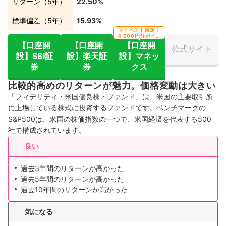
リターン（5年）
22.50%
標準偏差（5年）
15.93%
マイベスト限定！
4,000円分ポイン
ト還元
【口座開
【口座開
【口座開
公式サイト
設】SBI証
設】楽天証
設】マネッ
券
券
クス
比較的高めのリターンが魅力。価格変動は大きい
「フィデリティ・米国優良株・ファンド」は、米国の主要取引所
に上場している株式に投資するファンドです。ベンチマークの
S&P500は、米国の株価指数の一つで、米国経済を代表する500
社で構成されています。
良い
過去3年間のリターンが高かった
過去5年間のリターンが高かった
過去10年間のリターンが高かった
気になる