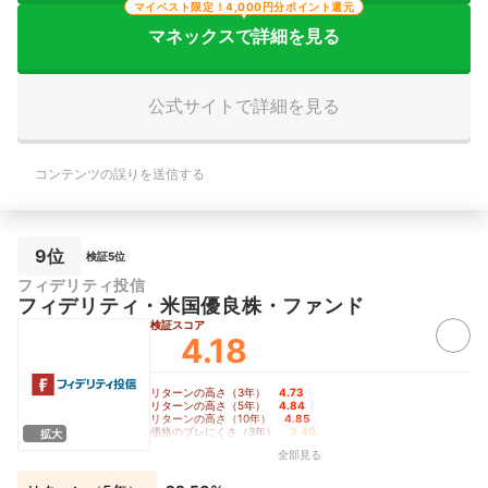
マイベスト限定！4,000円分ポイント還元
マネックスで詳細を見る
公式サイトで詳細を見る
コンテンツの誤りを送信する
9位
検証5位
フィデリティ投信
フィデリティ・米国優良株・ファンド
検証スコア
4.18
リターンの高さ（3年）
4.73
｜
リターンの高さ（5年）
4.84
｜
リターンの高さ（10年）
4.85
｜
価格のブレにくさ（3年）
3.40
｜
拡大
価格のブレにくさ（5年）
3.27
｜
全部見る
価格のブレにくさ（10年）
3.64
｜
コロナショック時の耐久度
3.87