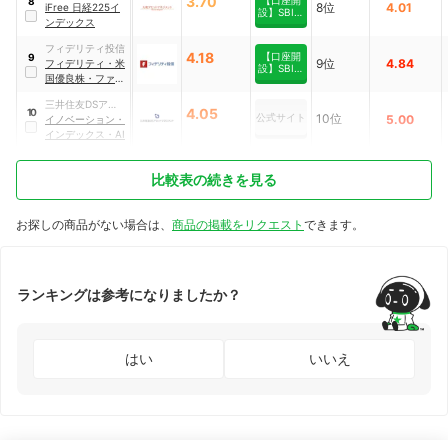
3.70
8
8位
4.01
ジメント
iFree 日経225イ
設】SBI証
ンデックス
券
フィデリティ投信
4.18
【口座開
9
9位
4.84
フィデリティ・米
設】SBI証
国優良株・ファン
券
ド
三井住友DSアセッ
4.05
10
公式サイト
10位
5.00
トマネジメント
イノベーション・
インデックス・AI
比較表の続きを見る
お探しの商品がない場合は、
商品の掲載をリクエスト
できます。
ランキングは参考になりましたか？
はい
いいえ