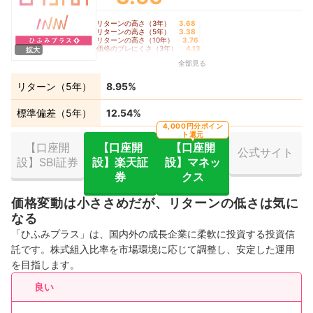
リターンの高さ（3年）
3.68
｜
リターンの高さ（5年）
3.38
｜
リターンの高さ（10年）
3.76
｜
価格のブレにくさ（3年）
4.13
｜
拡大
価格のブレにくさ（5年）
4.10
｜
全部見る
価格のブレにくさ（10年）
4.16
｜
コロナショック時の耐久度
4.29
リターン（5年）
8.95%
標準偏差（5年）
12.54%
4,000円分ポイン
ト還元
【口座開
【口座開
【口座開
公式サイト
設】SBI証券
設】楽天証
設】マネッ
券
クス
価格変動は小ささめだが、リターンの低さは気に
なる
「ひふみプラス」は、国内外の成長企業に柔軟に投資する投資信
託です。株式組入比率を市場環境に応じて調整し、安定した運用
を目指します。
良い