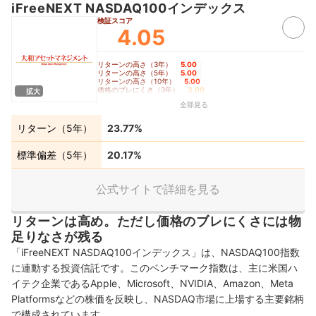
iFreeNEXT NASDAQ100インデックス
検証スコア
4.05
リターンの高さ（3年）
5.00
｜
リターンの高さ（5年）
5.00
｜
リターンの高さ（10年）
5.00
｜
価格のブレにくさ（3年）
3.00
｜
拡大
価格のブレにくさ（5年）
3.00
｜
全部見る
価格のブレにくさ（10年）
3.00
｜
コロナショック時の耐久度
4.18
リターン（5年）
23.77%
標準偏差（5年）
20.17%
公式サイトで詳細を見る
リターンは高め。ただし価格のブレにくさには物
足りなさが残る
「iFreeNEXT NASDAQ100インデックス」は、NASDAQ100指数
に連動する投資信託です。このベンチマーク指数は、主に米国ハ
イテク企業であるApple、Microsoft、NVIDIA、Amazon、Meta
Platformsなどの株価を反映し、NASDAQ市場に上場する主要銘柄
で構成されています。