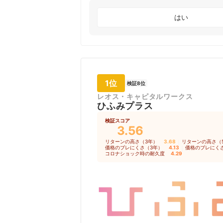
はい
1位
検証8位
レオス・キャピタルワークス
ひふみプラス
検証スコア
3.56
リターンの高さ（3年）
3.68
｜
リターンの高さ（
価格のブレにくさ（3年）
4.13
｜
価格のブレにく
コロナショック時の耐久度
4.29