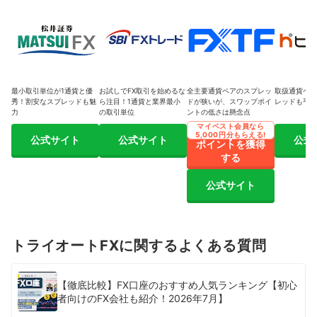
最小取引単位が1通貨と優
お試しでFX取引を始めるな
全主要通貨ペアのスプレッ
取扱通貨ペア
秀！割安なスプレッドも魅
ら注目！1通貨と業界最小
ドが狭いが、スワップポイ
レッドも平均
力
の取引単位
ントの低さは懸念点
マイベスト会員なら
5,000円分もらえる!
公式サイト
公式サイト
公式
ポイントを獲得
する
公式サイト
トライオートFXに関するよくある質問
【徹底比較】FX口座のおすすめ人気ランキング【初心
者向けのFX会社も紹介！2026年7月】