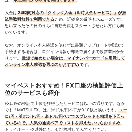
入金は
24時間対応の「クイック入金（即時入金サービス）」が振
込手数料無料で利用できる
ため、証拠金の反映もスムーズです。
思い立ったその日のうちに自動売買をスタートさせたい方にも向
いています。
なお、オンライン本人確認を使わずに書類アップロードや郵送で
手続きする場合は、ログイン情報が郵送で届くまで数営業日かか
ります。
最短で始めたい場合は、マイナンバーカードを用意して
オンライン本人確認を選ぶのがおすすめ
です。
マイベストおすすめ！FX口座の検証評価上
位のサービスも紹介
FX口座の検証で上位を獲得したサービスは以下の通りです。なか
でも「MATSUI FX」は、米ドル/円ペアが0.10銭と狭いうえ、
ユー
ロ/円・英ポンド/円・豪ドル/円ペアでスプレッドも相場を下回っ
ているので、人気の通貨ペアでコストを抑えたいならおすすめ
。
トライオートFX以外にも、ぜひ検討してみてください。