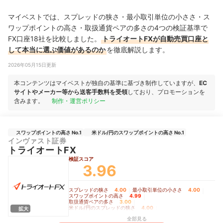
マイベストでは、スプレッドの狭さ・最小取引単位の小ささ・ス
ワップポイントの高さ・取扱通貨ペアの多さの4つの検証基準で
FX口座18社を比較しました。
トライオートFXが自動売買口座と
して本当に選ぶ価値があるのか
を徹底解説します。
2026年05月15日更新
本コンテンツはマイベストが独自の基準に基づき制作していますが、
EC
サイトやメーカー等から送客手数料を受領
しており、プロモーションを
含みます。
制作・運営ポリシー
スワップポイントの高さ No.1
米ドル/円のスワップポイントの高さ No.1
インヴァスト証券
トライオートFX
検証スコア
3.96
スプレッドの狭さ
4.00
｜
最小取引単位の小ささ
4.00
｜
スワップポイントの高さ
4.99
｜
取扱通貨ペアの多さ
3.00
｜
米ドル/円のスプレッドの狭さ
4.00
｜
拡大
ユーロ/円のスプレッドの狭さ
4.00
｜
全部見る
英ポンド/円のスプレッドの狭さ
4.00
｜