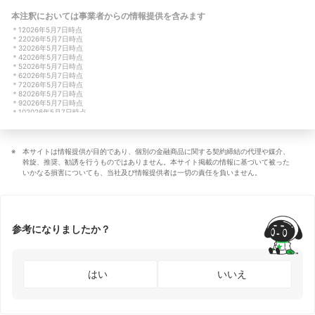
本注釈においては事業者からの情報提供を含みます
＊
1
2026年5月7日時点
＊
2
2026年5月7日時点
＊
3
2026年5月7日時点
＊
4
2026年5月7日時点
＊
5
2026年5月7日時点
＊
6
2026年5月7日時点
＊
7
2026年5月7日時点
＊
8
2026年5月7日時点
＊
9
2026年5月7日時点
＊
10
2026年5月7日時点
＊
11
2026年5月7日時点
＊
12
2026年5月7日時点
本サイトは情報提供が目的であり、個別の金融商品に関する契約締結の代理や媒介、
斡旋、推奨、勧誘を行うものではありません。本サイト掲載の情報に基づいて被った
いかなる損害についても、当社及び情報提供者は一切の責任を負いません。
参考になりましたか？
はい
いいえ