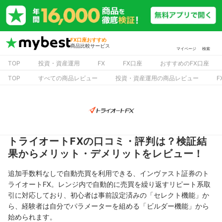
FX口座おすすめ
商品比較サービス
マイページ
検索
TOP
投資・資産運用
FX
FX口座
おすすめのFX口座
TOP
すべての商品レビュー
投資・資産運用の商品レビュー
F
トライオートFXの口コミ・評判は？検証結
果からメリット・デメリットをレビュー！
追加手数料なしで自動売買を利用できる、インヴァスト証券のト
ライオートFX。レンジ内で自動的に売買を繰り返すリピート系取
引に対応しており、初心者は事前設定済みの「セレクト機能」か
ら、経験者は自分でパラメーターを組める「ビルダー機能」から
始められます。