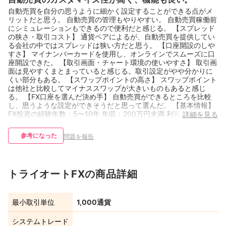
自動売買を自分の思うように細かく設定することができる点がメ
リットだと思う。 自動売買の管理もやりやすい。 自動売買稼働前
にシミュレーションもできるので便利だと感じる。 【スプレッド
の狭さ・取引コスト】 通貨ペアによるが、自動売買を提供してい
る会社の中ではスプレッドは狭い方だと思う。 【口座開設のしや
すさ】 マイナンバーカードを使用し、オンラインでスムーズに口
座開設できた。 【取引画面・チャート環境の使いやすさ】 取引画
面は見やすくまとまっていると感じる。取引設定がやや分かりに
くい部分もある。 【スワップポイントの高さ】 スワップポイント
は他社と比較してマイナススワップが大きいものもあると感じ
る。 【FX口座を選んだ決め手】 自動売買ができるところを比較
し、思うような設定ができそうだと思って選んだ。 【基本情報】
FX投資の経験年数：5〜10年 年収：200万円未満 利用歴：1年以
詳細を見る
上2年年未満 運用総額（証拠金額）：50万円以上100万円未満 主
な取引スタイル：会社提供の自動売買（リピート系・シストレ
参考になった
問題を報告
等） 主な取引通貨ペア：NZドル/カナダドル
トライオートFXの商品詳細
最小取引単位
1,000通貨
システムトレード