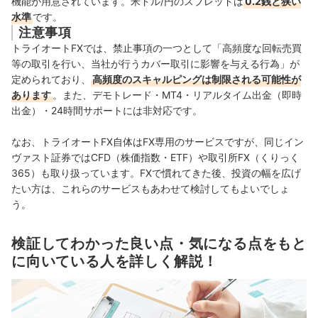
機能が用意されています。米ドル/円のスプレッドは
0.2銭と狭い
水準
です。
注意事項
トライオートFXでは、禁止事項の一つとして「高頻度な回転売買
等の取引を行い、当社が行うカバー取引に影響を与える行為」が
定められており、
高頻度のスキャルピングは制限される可能性が
あります
。また、デモトレード・MT4・リアルタイム出金（即時
出金）・24時間サポートには非対応です。
なお、トライオートFX自体はFX専用のサービスですが、同じイン
ヴァスト証券ではCFD（株価指数・ETF）や取引所FX（くりっく
365）も取り扱っています。FXで慣れてきた後、投資の幅を広げ
たい方は、これらのサービスもあわせて検討してもよいでしょ
う。
検証してわかった良い点・気になる点をもと
に向いている人を詳しく解説！