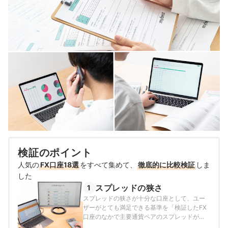
検証のポイント
人気の
FX口座18選
をすべて集めて、
徹底的に比較検証
しま
した
スプレッドの狭さ
1
スプレッドの狭さが十分な口座として、ユー
ザーがとても満足できる基準を「検証したFX
口座のなかで主要通貨ペアのスプレッドが最
も狭い口座」とし、以下の方法で各FX口座の