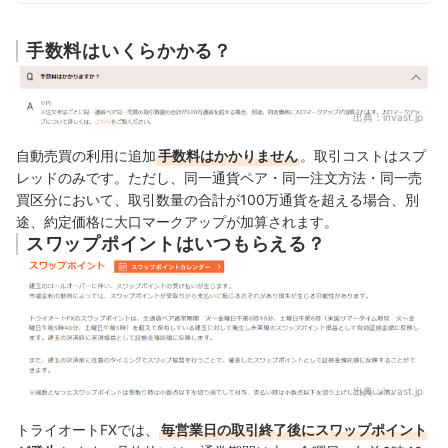
手数料はいくらかかる？
出典：
invast.jp
自動売買の利用に追加
手数料はかかりません
。取引コストはスプ
レッドのみです。ただし、同一通貨ペア・同一注文方法・同一売
買区分において、取引数量の合計が100万通貨を超える場合、別
途、約定価格に大口マークアップが加算されます。
スワップポイントはいつもらえる？
出典：
invast.jp
トライオートFXでは、
毎営業日の取引終了後にスワップポイント