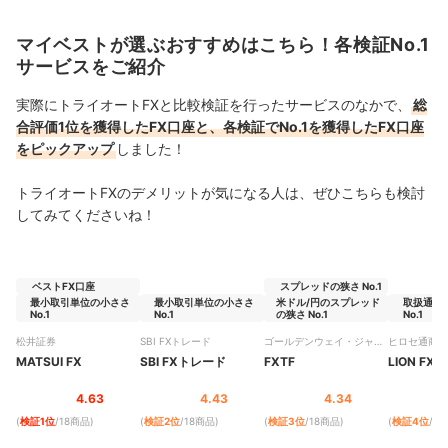
マイベストが選ぶおすすめはこちら！各検証No.1
サービスをご紹介
実際にトライオートFXと比較検証を行ったサービスのなかで、
総
合評価1位を獲得したFX口座と、各検証でNo.1を獲得したFX口座
をピックアップ
しました！
トライオートFXのデメリットが気になる人は、ぜひこちらも検討
してみてくださいね！
ベストFX口座
スプレッドの狭さ No.1
最小取引単位の小ささ
最小取引単位の小ささ
米ドル/円のスプレッド
取扱通貨
No.1
No.1
の狭さ No.1
No.1
松井証券
SBI FXトレード
ゴールデンウェイ・ジャパ
ヒロセ通商
ン
MATSUI FX
SBI FXトレード
FXTF
LION FX
4.63
4.43
4.34
(
検証1位
/18商品
)
(
検証2位
/18商品
)
(
検証3位
/18商品
)
(
検証4位
/1