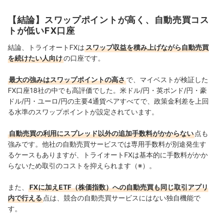
保険・株式投資などの金融サービスやキャッシュレス決
済を専門に解説コンテンツの制作を統括する。 また、
【結論】スワップポイントが高く、自動売買コス
Yahoo!ファイナンスで借入や投資への疑問や基礎知識に
トが低いFX口座
関する連載も担当している。
大島凱斗のプロフィール
結論、トライオートFXは
スワップ収益を積み上げながら自動売買
を続けたい人向け
の口座です。
最大の強みはスワップポイントの高さ
で、マイベストが検証した
FX口座18社の中でも高評価でした。米ドル/円・英ポンド/円・豪
ドル/円・ユーロ/円の主要4通貨ペアすべてで、政策金利差を上回
る水準のスワップポイントが設定されています。
自動売買の利用にスプレッド以外の追加手数料がかからない
点も
強みです。他社の自動売買サービスでは専用手数料が別途発生す
るケースもありますが、トライオートFXは基本的に手数料がかか
らないため取引のコストを抑えられます（※）。
また、
FXに加えETF（株価指数）への自動売買も同じ取引アプリ
内で行える
点は、競合の自動売買サービスにはない独自機能で
す。