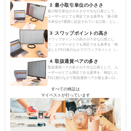
検証を行いました。2026年7月7日時点の情報
最小取引単位の小ささ
2
をもとに検証を行なっています。
最小取引単位の小ささが十分な口座として、
ユーザーがとても満足できる基準を「最小取
引単位が1通貨に設定されている口座」とし、
以下の方法で各FX口座の検証を行いました。
2026年7月7日時点の情報をもとに検証を行な
スワップポイントの高さ
3
っています。
スワップポイントの高さが十分な口座とし
て、ユーザーがとても満足できる基準を「検
証したFX口座のなかでスワップポイント（買
い）が最も高い口座」とし、以下の方法で各
FX口座の検証を行いました。2026年7月7日時
取扱通貨ペアの多さ
4
点の情報をもとに検証を行なっています。
取扱通貨ペアの多さが十分な口座として、ユ
ーザーがとても満足できる基準を「検証した
FX口座のなかで取扱通貨ペアが最も多い口
座」とし、以下の方法で各FX口座の検証を行
いました。2026年7月7日時点の情報をもとに
すべての検証は
検証を行なっています。
マイベストが行っています