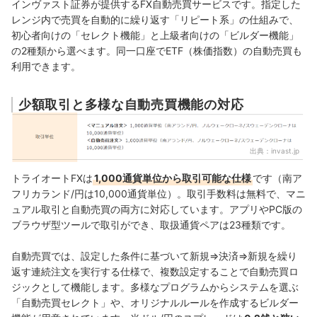
インヴァスト証券が提供するFX自動売買サービスです。指定した
レンジ内で売買を自動的に繰り返す「リピート系」の仕組みで、
初心者向けの「セレクト機能」と上級者向けの「ビルダー機能」
の2種類から選べます。同一口座でETF（株価指数）の自動売買も
利用できます。
少額取引と多様な自動売買機能の対応
出典：
invast.jp
トライオートFXは
1,000通貨単位から取引可能な仕様
です（南ア
フリカランド/円は10,000通貨単位）。取引手数料は無料で、マニ
ュアル取引と自動売買の両方に対応しています。アプリやPC版の
ブラウザ型ツールで取引ができ、取扱通貨ペアは23種類です。
自動売買では、設定した条件に基づいて新規⇒決済⇒新規を繰り
返す連続注文を実行する仕様で、複数設定することで自動売買ロ
ジックとして機能します。多様なプログラムからシステムを選ぶ
「自動売買セレクト」や、オリジナルルールを作成するビルダー