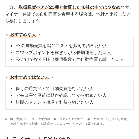
一方、
取扱通貨ペアが23種と検証した18社の中では少なめ
です。
マイナー通貨での自動売買を希望する場合は、他社と比較しなが
ら検討しましょう。
＜
おすすめな人
＞
FXの自動売買を追加コストを抑えて始めたい人
スワップポイントを稼ぎながら長期運用したい人
FXだけでなくETF（株価指数）の自動売買も試したい人
＜
おすすめではない人
＞
多くの通貨ペアで自動売買を行いたい人
デモ口座で事前に動作確認してから始めたい人
短期のトレンド相場で利益を狙いたい人
同一通貨ペア・同一注文方法・同一売買区分において、取引数量の合計が100万通貨
を超える場合は別途、約定価格に大口マークアップが加算されます。