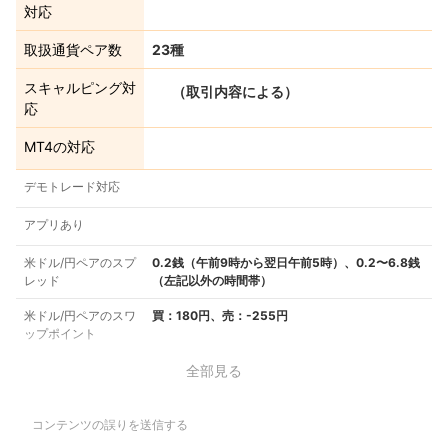
対応
取扱通貨ペア数
23種
スキャルピング対
（取引内容による）
応
MT4の対応
デモトレード対応
アプリあり
米ドル/円ペアのスプ
0.2銭（午前9時から翌日午前5時）、0.2〜6.8銭
レッド
（左記以外の時間帯）
米ドル/円ペアのスワ
買：180円、売：-255円
ップポイント
全部見る
コンテンツの誤りを送信する