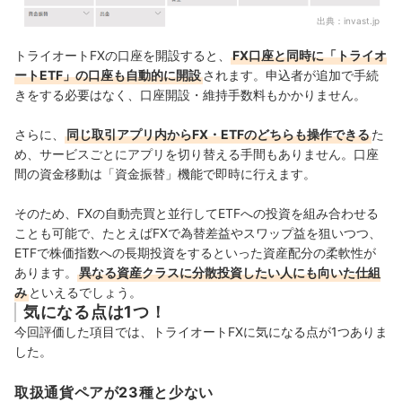
出典：
invast.jp
トライオートFXの口座を開設すると、
FX口座と同時に「トライオ
ートETF」の口座も自動的に開設
されます。申込者が追加で手続
きをする必要はなく、口座開設・維持手数料もかかりません。
さらに、
同じ取引アプリ内からFX・ETFのどちらも操作できる
た
め、サービスごとにアプリを切り替える手間もありません。口座
間の資金移動は「資金振替」機能で即時に行えます。
そのため、FXの自動売買と並行してETFへの投資を組み合わせる
ことも可能で、たとえばFXで為替差益やスワップ益を狙いつつ、
ETFで株価指数への長期投資をするといった資産配分の柔軟性が
あります。
異なる資産クラスに分散投資したい人にも向いた仕組
み
といえるでしょう。
気になる点は1つ！
今回評価した項目では、トライオートFXに気になる点が1つありま
した。
取扱通貨ペアが23種と少ない