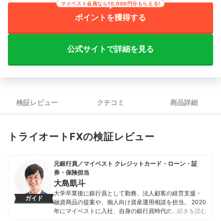
豪ドル/円のスプレッドの狭さ
4.00
｜
マイベスト会員なら10,000円分もらえる!
米ドル/円のスワップポイントの高さ
5.00
｜
ユーロ/円のスワップポイントの高さ
4.75
｜
ポイントを獲得する
英ポンド/円のスワップポイントの高さ
4.42
｜
豪ドル/円のスワップポイントの高さ
4.40
公式サイトで詳細を見る
検証レビュー
クチコミ
商品詳細
トライオートFXの検証レビュー
元銀行員／マイベスト クレジットカード・ローン・証
券・保険担当
大島凱斗
大学卒業後に銀行員として勤務、法人顧客の経営支援・
ガイド
融資商品の提案や、個人向け資産運用相談を担当。 2020
年にマイベストに入社、自身の銀行員時代の経験を活か
…続きを読む
し、カードローン・クレジットカード・生命保険・損害