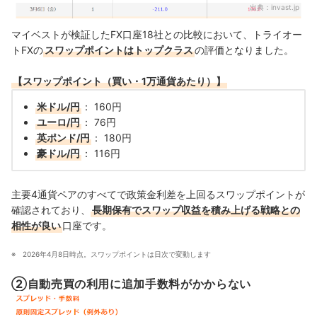
出典：
invast.jp
マイベストが検証したFX口座18社との比較において、トライオー
トFXの
スワップポイントはトップクラス
の評価となりました。
【スワップポイント（買い・1万通貨あたり）】
米ドル/円
： 160円
ユーロ/円
： 76円
英ポンド/円
：
180円
豪ドル/円
：
116円
主要4通貨ペアのすべてで政策金利差を上回るスワップポイントが
確認されており、
長期保有でスワップ収益を積み上げる戦略との
相性が良い
口座です。
2026年4月8日時点。スワップポイントは日次で変動します
②自動売買の利用に追加手数料がかからない