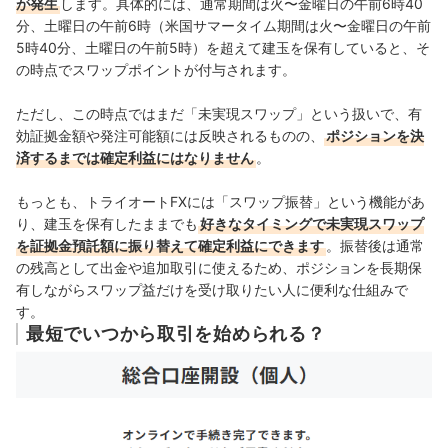
が発生
します。具体的には、通常期間は火〜金曜日の午前6時40
分、土曜日の午前6時（米国サマータイム期間は火〜金曜日の午前
5時40分、土曜日の午前5時）を超えて建玉を保有していると、そ
の時点でスワップポイントが付与されます。
ただし、この時点ではまだ「未実現スワップ」という扱いで、有
効証拠金額や発注可能額には反映されるものの、
ポジションを決
済するまでは確定利益にはなりません
。
もっとも、トライオートFXには「スワップ振替」という機能があ
り、建玉を保有したままでも
好きなタイミングで未実現スワップ
を証拠金預託額に振り替えて確定利益にできます
。振替後は通常
の残高として出金や追加取引に使えるため、ポジションを長期保
有しながらスワップ益だけを受け取りたい人に便利な仕組みで
す。
最短でいつから取引を始められる？