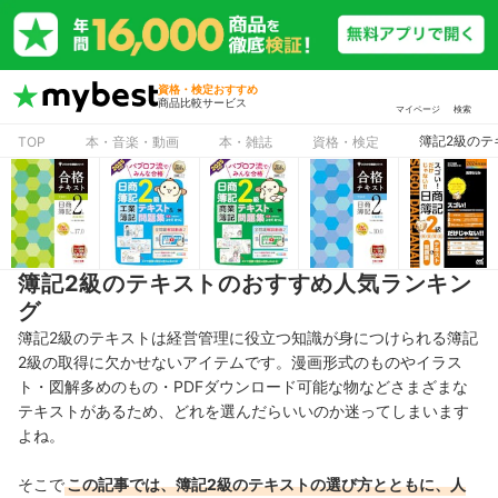
資格・検定おすすめ
商品比較サービス
マイページ
検索
簿記2級のテ
TOP
本・音楽・動画
本・雑誌
資格・検定
簿記2級のテキストのおすすめ人気ランキン
グ
簿記2級のテキストは経営管理に役立つ知識が身につけられる簿記
2級の取得に欠かせないアイテムです。漫画形式のものやイラス
ト・図解多めのもの・PDFダウンロード可能な物などさまざまな
テキストがあるため、どれを選んだらいいのか迷ってしまいます
よね。
そこで
この記事では、簿記2級のテキストの選び方とともに、人