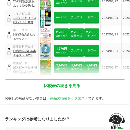
楽天市場
ヤフー
2025年度試験を
2025/03/27
202
年度版
Amazon
あてるTAC予想模
試+解き方テキス
マイナビ出版
ト 日商簿記2級
7
Amazon
楽天市場
ヤフー
スゴい！だけじゃ
2024/03/04
202
2025年4月～8月
ない！！日商簿記
試験対応
2級工業簿記テキ
ネットスクール出
スト&問題集 2024
2,200円
2,200円
2,200円
8
版
日商簿記2級とお
2022/02/25
202
年度版
Amazon
楽天市場
ヤフー
るテキスト
建築資料研究社
1,276円
9
楽天市場
ヤフー
日商簿記2級 基本
2024/08/05
202
Amazon
テキスト 2024-
2025年版
成美堂出版
2,145円
2,145円
2,145円
10
超スピード合格!日
2022/05/17
202
Amazon
楽天市場
ヤフー
商簿記2級 テキス
ト&問題集
比較表の続きを見る
お探しの商品がない場合は、
商品の掲載をリクエスト
できます。
ランキングは参考になりましたか？