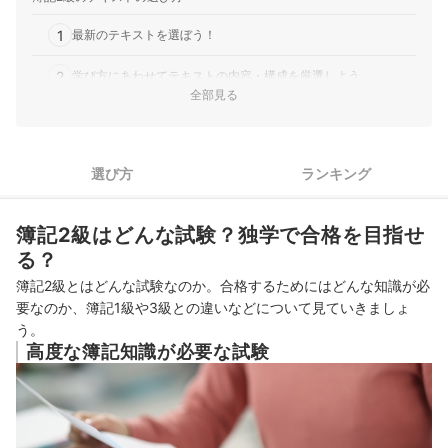
1
最新のテキストを選ぼう！
2
学び方にあわせてテキストの内容・構成を厳選しよう
全部見る
3
テキストの内容の網羅性を確認しよう
4
問題集つきのテキストで知識を定着させよう
選び方
ランキング
5
複数のテキストを購入するなら出版社をそろえるのがおすすめ
簿記2級はどんな試験？独学で合格を目指せ
簿記2級のテキスト全49商品おすすめ人気ランキング
る？
簿記の勉強や試験に役立つ電卓もチェック
簿記2級とはどんな試験なのか。合格するためにはどんな知識が必
要なのか、簿記1級や3級との違いなどについて見ていきましょ
簿記2級のテキストの売れ筋ランキングもチェック！
う。
高度な簿記知識が必要な試験