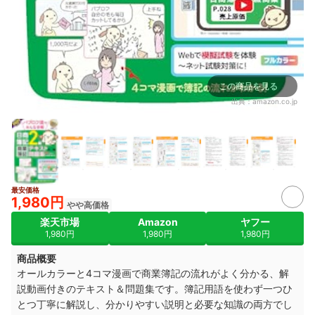
この商品を見る
出典：
amazon.co.jp
最安価格
1,980円
やや高価格
楽天市場
Amazon
ヤフー
1,980円
1,980円
1,980円
商品概要
オールカラーと4コマ漫画で商業簿記の流れがよく分かる、解
説動画付きのテキスト＆問題集です。簿記用語を使わず一つひ
とつ丁寧に解説し、分かりやすい説明と必要な知識の両方でし