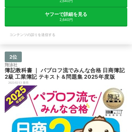
2,640円
ヤフーで詳細を見る
2,640円
コンテンツの誤りを送信する
2位
翔泳社
簿記教科書
｜
パブロフ流でみんな合格 日商簿記
2級 工業簿記 テキスト＆問題集 2025年度版
2025/02/13 発売