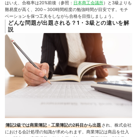
はいえ、合格率は20%前後
（参照：
日本商工会議所
）
と3級よりも
難易度が高く
、
200～300時間程度の勉強時間が目安です。モチ
ベーションを保つ工夫をしながら合格を目指しましょう。
どんな問題が出題される？1・3級との違いを解
説
簿記2級では商業簿記・工業簿記の2科目から出題
され、株式会社
における会計処理の知識が求められます。
商業簿記は商品を仕入