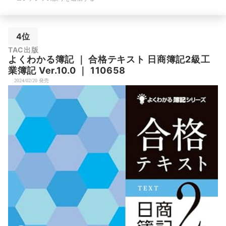
4位
TAC出版
よくわかる簿記
｜
合格テキスト 日商簿記2級工
業簿記 Ver.10.0
｜
110658
2024/02/20 発売