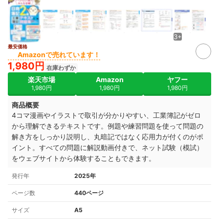
3+
最安価格
Amazonで売れています！
1,980円
在庫わずか
楽天市場
Amazon
ヤフー
1,980円
1,980円
1,980円
商品概要
4コマ漫画やイラストで取引が分かりやすい、工業簿記がゼロ
から理解できるテキストです。例題や練習問題を使って問題の
解き方をしっかり説明し、丸暗記ではなく応用力が付くのがポ
イント。すべての問題に解説動画付きで、ネット試験（模試）
をウェブサイトから体験することもできます。
発行年
2025年
ページ数
440ページ
サイズ
A5