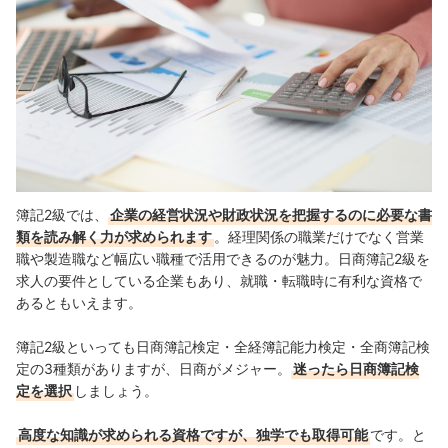
簿記2級では、
企業の経営状況や財政状況を把握するのに必要な書
類を読み解く力が求められます
。経理関係の職業だけでなく営業
職や製造職など幅広い職種で活用できるのが魅力。日商簿記2級を
求人の要件としている企業もあり、就職・転職時に有利な資格で
あるともいえます。
簿記2級といっても日商簿記検定・全経簿記能力検定・全商簿記検
定の3種類がありますが、日商がメジャー。
迷ったら日商簿記検
定を選択
しましょう。
高度な知識が求められる資格ですが、独学でも取得可能
です。と