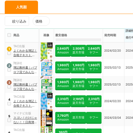
人気順
絞り込み
価格
詳細
商品
画像
最安価格
発売時期
発行
TAC出版
2,640円
2,508円
2,640円
1
よくわかる簿記
｜
2024/02/20
202
Amazon
楽天市場
ヤフー
合格テキスト 日商
簿記2級商業簿記
翔泳社
Ver.17.0
｜
110657
1,980円
1,980円
1,980円
2
簿記教科書
｜
パブ
2025/02/13
202
Amazon
楽天市場
ヤフー
ロフ流でみんな合
格 日商簿記2級 工
翔泳社
業簿記 テキスト＆
1,980円
1,980円
1,980円
3
簿記教科書
｜
パブ
2025/02/13
202
問題集 2025年度
Amazon
楽天市場
ヤフー
ロフ流でみんな合
版
格 日商簿記2級 商
TAC出版
業簿記 テキスト＆
2,310円
2,195円
2,310円
4
よくわかる簿記
｜
2024/02/20
202
問題集 2025年度
Amazon
楽天市場
ヤフー
合格テキスト 日商
版
簿記2級工業簿記
マイナビ出版
Ver.10.0
｜
110658
2,792円
5
楽天市場
ヤフー
スゴい！だけじゃ
2024/03/04
202
Amazon
ない！！日商簿記
2級商業簿記テキ
TAC出版
スト&問題集 2024
160円
6