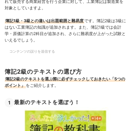
れて販売する商業経営を行う企業に対して、工業簿記は製造業を
対象としていますよ。
簿記1級・3級との違いは出題範囲と難易度
です。
簿記2級は3級に
はない工業簿記の知識が追加されます。また、簿記1級では
会計
学・原価計算の2科目が追加され、さらに難易度が上がった試験と
いえるでしょう。
コンテンツの誤りを送信する
簿記2級のテキストの選び方
簿記2級のテキストを選ぶ際に必ずチェックしておきたい「5つの
ポイント」
をご紹介します。
最新のテキストを選ぼう！
1