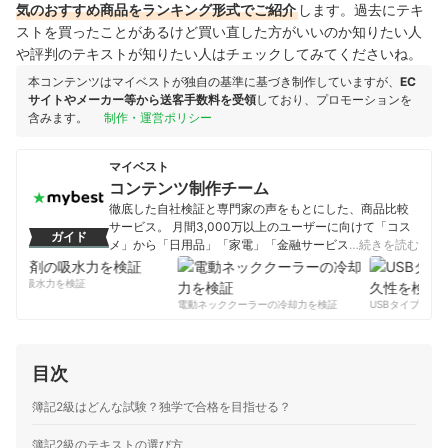
気のおすすめ商品をランキング形式でご紹介
します。過去にテキ
ストを買ったことがあるけど買い直した方がいいのか知りたい人
や評判のテキストが知りたい人はチェックしてみてくださいね。
本コンテンツはマイベストが独自の基準に基づき制作していますが、
EC
サイトやメーカー等から送客手数料を受領
しており、プロモーションを
含みます。
制作・運営ポリシー
マイベスト
コンテンツ制作チーム
徹底した自社検証と専門家の声をもとにした、商品比較
サービス。 月間3,000万以上のユーザーに向けて「コス
ガイド
メ」から「日用品」「家電」「金融サービス」まで、ベ
…続きを読む
ストな商品を選んでもらうために、毎日コンテンツを制
作中。
剤の吸水力を検証
コンテンツ制作チームのプロフィール
電動ネッククーラーの冷却力を検証
USBタイプCケー
目次
簿記2級はどんな試験？独学で合格を目指せる？
簿記2級のテキストの選び方