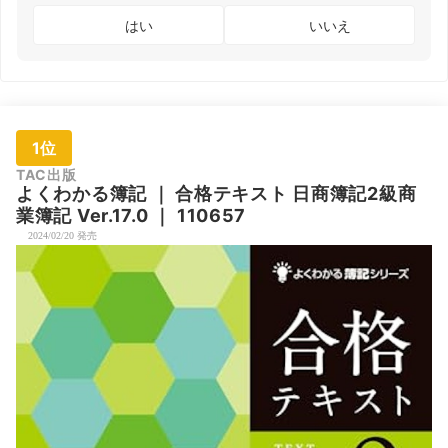
はい
いいえ
1位
TAC出版
よくわかる簿記
｜
合格テキスト 日商簿記2級商
業簿記 Ver.17.0
｜
110657
2024/02/20 発売